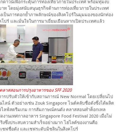
ล็อกดาวน์เพื่อกระตุ้นการท่องเที่ยวภายในประเทศ พร้อมทุ่มงบ
นบาท โดยมุ่งสนับสนุนธุรกิจด้านการท่องเที่ยวภายในประเทศ
้งยังเป็นการตอกย้ำภาพลักษณ์ของสิงคโปร์ในมุมมองของนักท่อง
สิงคโปร์ และมั่นใจในการมาเยี่ยมเยือนหากเปิดประเทศแล้ว
สอนการปรุงอาหารของ SFF 2020
การปรับตัวให้เข้ากับสถานการณ์ New Normal โดยเปลี่ยนไป
์ ตัวอย่างเช่น Zouk Singapore ไนต์คลับชื่อดังซึ่งได้ผลิต
รไลฟ์สตรีมเกม การสัมภาษณ์คนดัง คลาสสอนทำค็อกเทล
งจัดงานเทศกาลอาหาร Singapore Food Festival 2020 เมื่อไม่
ริงซึ่งประสบความสำเร็จอย่างมาก ไฮไลต์ของงานคือ
ชฟชื่อดัง และเชฟระดับมิชลินในสิงคโปร์