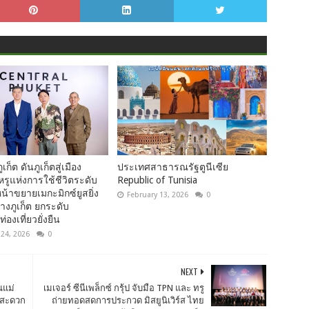
เก็ต ดันภูเก็ตสู่เมือง
ประเทศสาธารณรัฐตูนีเซีย
ูแห่งการใช้ชีวิตระดับ
Republic of Tunisia
น้าขยายเมกะมิกซ์ยูสยิ่ง
February 13, 2026
0
งภูเก็ต ยกระดับ
่องเที่ยวยั่งยืน
 24, 2026
0
NEXT
นแม่
เมเจอร์ ซีนีเพล็กซ์ กรุ้ป จับมือ TPN และ ทรู
มสะดวก
ถ่ายทอดสดการประกวด มิสยูนิเวิร์ส ไทย