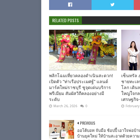
RELATED POSTS
พลิกโฉมเที่ยวคลองดำเนินสะดวก!
เซ็นทรัล ภู
เปิดตัว “ท่าเรือประเมศฐ์” แลนด์
ชายทะเลหร
มาร์คใหม่ราชบุรี ชูจุดเด่นบริการ
โลก เดินห
พรีเมียม สัมผัสวิถีคลองอย่างมี
ใหญ่ใจกลา
ระดับ
เศรษฐกิจ-ท
March 26, 2026
0
February
PREVIOUS
ออโต้บอท จับมือ ช้อปปี้ เอาใจพ่อบ้า
บ้านยุคใหม่ ให้บ้านสะอาดด้วยควา