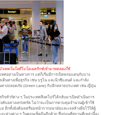
ทคโนโลยีไบโอเมตริกซ์เข้ามาทดลองใช้
ะเทศอย่างเป็นทางการ แต่ก็เริ่มมีการเปิดพรมแดนกับบาง
นทางเพื่อธุรกิจ เช่น บรูไน และนิวซีแลนด์ และกำลัง
างปลอดภัย (Green Lane) กับอีกหลายประเทศ เช่น ญี่ปุ่น
รกิจทัวร์ต่าง ๆ ในประเทศสิงคโปร์ได้กลับมาเปิดดำเนินการ
งคับอย่างเคร่งครัด ไม่ว่าจะเป็นการควบคุมจำนวนผู้เข้าใช้
 อีกทั้งยังต้องเตรียมหน้ากากอนามัยและเจลล้างมือไว้ให้ผู้
ะห่างต่าง ๆ ในตอนเช็คอินอีกด้วย ซึ่งก่อนที่สถานที่เหล่านี้จะ