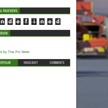
AL PAGEVIEWS
n
d
e
f
i
n
e
d
EBOOK
s by Thai Pro News
POPULAR
HIGHLIGHT
COMMENTS