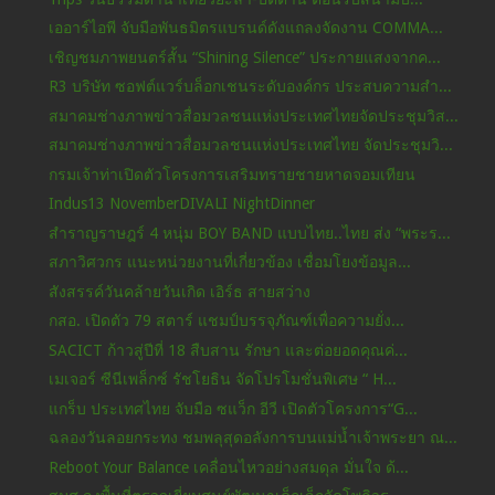
เออาร์ไอพี จับมือพันธมิตรแบรนด์ดังแถลงจัดงาน COMMA...
เชิญชมภาพยนตร์สั้น “Shining Silence” ประกายแสงจากค...
R3 บริษัท ซอฟต์แวร์บล็อกเชนระดับองค์กร ประสบความสำ...
สมาคมช่างภาพข่าวสื่อมวลชนแห่งประเทศไทยจัดประชุมวิส...
สมาคมช่างภาพข่าวสื่อมวลชนแห่งประเทศไทย จัดประชุมวิ...
กรมเจ้าท่าเปิดตัวโครงการเสริมทรายชายหาดจอมเทียน
Indus13 NovemberDIVALI NightDinner
สำราญราษฎร์ 4 หนุ่ม BOY BAND แบบไทย..ไทย ส่ง “พระร...
สภาวิศวกร แนะหน่วยงานที่เกี่ยวข้อง เชื่อมโยงข้อมูล...
สังสรรค์วันคล้ายวันเกิด เอิร์ธ สายสว่าง
กสอ. เปิดตัว 79 สตาร์ แชมป์บรรจุภัณฑ์เพื่อความยั่ง...
SACICT ก้าวสู่ปีที่ 18 สืบสาน รักษา และต่อยอดคุณค่...
เมเจอร์ ซีนีเพล็กซ์ รัชโยธิน จัดโปรโมชั่นพิเศษ “ H...
แกร็บ ประเทศไทย จับมือ ซแว็ก อีวี เปิดตัวโครงการ“G...
ฉลองวันลอยกระทง ชมพลุสุดอลังการบนแม่น้ำเจ้าพระยา ณ...
Reboot Your Balance เคลื่อนไหวอย่างสมดุล มั่นใจ ด้...