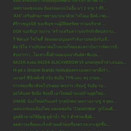
สมศ.ลงพื้นที่ตรวจเยี่ยมศูนย์พัฒนาเด็กเล็กวัดโพธิวร...
เทศกาลแซลมอน อิ่มอร่อยแบบไม่อั้น มา 2 จ่าย 1 ที่ริ...
“AIA” เสริมศักยภาพย่านบางนาด้วย “เอไอเอ อีสต์ เกตเ...
ศิริราชมูลนิธิ ขอเชิญชวนผู้มีจิตศรัทธาร่วมบริจาค ...
DGA ขอเชิญร่วมงาน “สร้างเสริมความจงรักภักดีต่อสถาบ...
วี ฟิตเนส โซไซตี้ จัดแคมเปญออกกำลังกายสุดปังรับเดื...
ดิอาจิโอ ร่วมกับสมาคมโรงแรมไทยและสถาบันการจัดการปั...
สิบปากว่า...ไม่เท่าเสื้อผ้าหอมนุ่มน่าสัมผัส! พีแอน...
RAZER ส่งต่อ RAZER BLACKWIDOW V3 มรดกสุดล้ำนำเสนอน...
Hi-jet x Shopee Brands Festivalมหกรรมลดราคาทั้งร้า...
เมเจอร์ ซีนีเพล็กซ์ กรุ้ป จับมือ TPN และ ทรู ถ่ายท...
การท่องเที่ยวสิงคโปร์เผยมาตรการ เรียนรู้ รับมือ รอ...
ออโต้บอท จับมือ ช้อปปี้ เอาใจพ่อบ้านแม่บ้านยุคใหม่...
SHANE น้องใหม่สกินแคร์ รุกหนักตลาดความงามชู 4 จุดแ...
เคสแรกของเมืองไทย แพลตฟอร์ม "ClassOnline" ถูกโจมตี...
บูสต์ผิวสวยให้อิ่มฟู ดูฉ่ำน้ำ กับ 5 ตัวช่วยเพื่อผิ...
ลดความเสี่ยงมะเร็งเต้านมด้วยเครื่องตรวจเจาะดูดชิ้น...