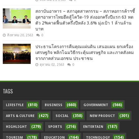
สถาบันอาหาร – สภาอุตสาหกรรม – สภาหอการค้าฯชี้
อุตฯอาหารไทยฮึดสู้โควิด-19 ส่งออกครึ่งปีแรก 63 หด
ตัว 2%คาดฟื้นตัวครึ่งปีหลัง 3.6% มุ่งเป้า 1 ล้านล้าน
บาท
สิงหาคม 20, 2563
0
ประธานโครงการคืนคุณแผ่นดิน เสนอแผน ยกเครื่อง
เศรษฐกิจ พลิกโฉมวิธีกระตุ้นเศรษฐกิจ และภาคสังคม
จากภาคส่วนเอกชน ประชาชน
ตุลาคม 02, 2563
0
TAGS
(810)
(660)
(566)
LIFESTYLE
BUSINESS
GOVERNMENT
(427)
(358)
(301)
ARTS & CULTURE
SOCIAL
NEW PRODUCT
(279)
(216)
(187)
HIGHLIGHT
SPORTS
ENTERTAIN
(178)
(164)
(154)
TOURISM
EDUCATION
TECHNOLOGY