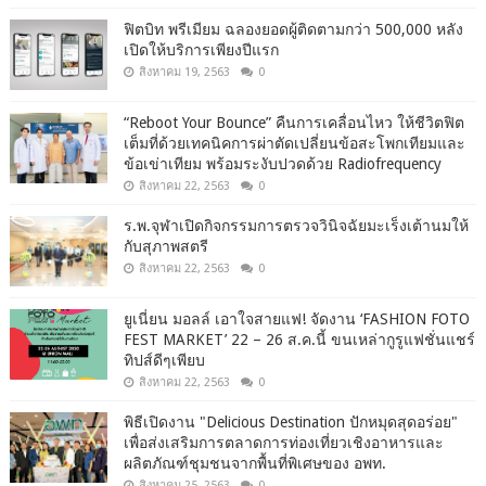
ฟิตบิท พรีเมียม ฉลองยอดผู้ติดตามกว่า 500,000 หลัง
เปิดให้บริการเพียงปีแรก
สิงหาคม 19, 2563
0
“Reboot Your Bounce” คืนการเคลื่อนไหว ให้ชีวิตฟิต
เต็มที่ด้วยเทคนิคการผ่าตัดเปลี่ยนข้อสะโพกเทียมและ
ข้อเข่าเทียม พร้อมระงับปวดด้วย Radiofrequency
สิงหาคม 22, 2563
0
ร.พ.จุฬาเปิดกิจกรรมการตรวจวินิจฉัยมะเร็งเต้านมให้
กับสุภาพสตรี
สิงหาคม 22, 2563
0
ยูเนี่ยน มอลล์ เอาใจสายแฟ! จัดงาน ‘FASHION FOTO
FEST MARKET’ 22 – 26 ส.ค.นี้ ขนเหล่ากูรูแฟชั่นแชร์
ทิปส์ดีๆเพียบ
สิงหาคม 22, 2563
0
พิธีเปิดงาน "Delicious Destination ปักหมุดสุดอร่อย"
เพื่อส่งเสริมการตลาดการท่องเที่ยวเชิงอาหารและ
ผลิตภัณฑ์ชุมชนจากพื้นที่พิเศษของ อพท.
สิงหาคม 25, 2563
0