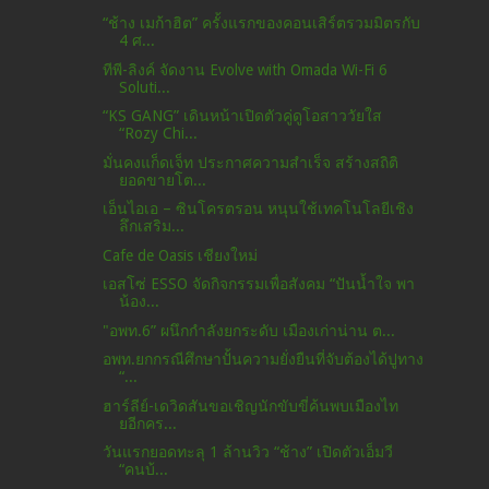
“ช้าง เมก้าฮิต” ครั้งแรกของคอนเสิร์ตรวมมิตรกับ
4 ศ...
ทีพี-ลิงค์ จัดงาน Evolve with Omada Wi-Fi 6
Soluti...
“KS GANG” เดินหน้าเปิดตัวคู่ดูโอสาววัยใส
“Rozy Chi...
มั่นคงแก็ดเจ็ท ประกาศความสำเร็จ สร้างสถิติ
ยอดขายโต...
เอ็นไอเอ – ซินโครตรอน หนุนใช้เทคโนโลยีเชิง
ลึกเสริม...
Cafe de Oasis เชียงใหม่
เอสโซ่ ESSO จัดกิจกรรมเพื่อสังคม “ปันน้ำใจ พา
น้อง...
"อพท.6” ผนึกกำลังยกระดับ เมืองเก่าน่าน ต...
อพท.ยกกรณีศึกษาปั้นความยั่งยืนที่จับต้องได้ปูทาง
“...
ฮาร์ลีย์-เดวิดสันขอเชิญนักขับขี่ค้นพบเมืองไท
ยอีกคร...
วันแรกยอดทะลุ 1 ล้านวิว “ช้าง” เปิดตัวเอ็มวี
“คนบ้...