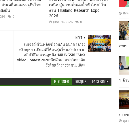
าย ขับเคลื่อนเศรษฐกิจไทย
เหนือ สู่ความมั่นคงน้ำทั่วไทย” ใน
ยั่งยืน
งาน Thailand Research Expo
สิงห
2026
2026
0
June 26, 2026
0
NEXT
เมเจอร์ ซีนีเพล็กซ์ ร่วมกับ ธนาคารกรุง
อพท.
ศรีอยุธยา เปิดเวทีให้คนรุ่นใหม่ส่งประกวด
คลิปวิดีโอชวนดูหนัง “KRUNGSRI IMAX
Video Contest 2020”นักศึกษามหาวิทยาลัย
รังสิตคว้ารางวัลชนะเลิศ!!
1 ล้
BLOGGER
DISQUS
FACEBOOK
ประ
ตุล