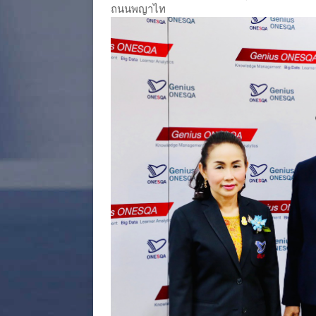
ถนนพญาไท