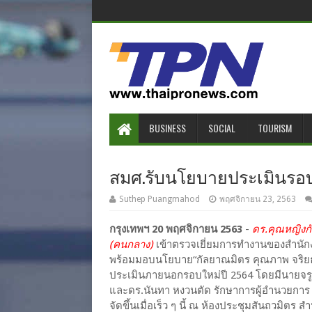
BUSINESS
SOCIAL
TOURISM
สมศ.รับนโยบายประเมินรอบ
Suthep Puangmahod
พฤศจิกายน 23, 2563
กรุงเทพฯ 20 พฤศจิกายน 2563
-
ดร.คุณหญิงก
(คนกลาง)
เข้าตรวจเยี่ยมการทำงานของสำนั
พร้อมมอบนโยบาย“กัลยาณมิตร คุณภาพ จริยธ
ประเมินภายนอกรอบใหม่ปี 2564 โดยมีนายจรู
และดร.นันทา หงวนตัด รักษาการผู้อำนวยการ ส
จัดขึ้นเมื่อเร็ว ๆ นี้ ณ ห้องประชุมสันถวม