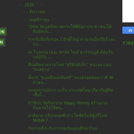
▼
2020
(176)
►
ธันวาคม
(34)
▼
พฤศจิกายน
(37)
“DGA จัดบูธนิทรรศการให้พี่น้อง-ประชาชน ได้
สัมผัสปร...
(4)
การจับมือกันของ 2 ยักษ์ใหญ่ ค่ายเกมมิ่งเกียร์และ
4)
รายง
แบ...
ณ โรงแรม เดอะ พาร์ค ไนน์ สุวรรณภูมิ ต้อนรับ
วงIDOL ...
ศึกอภิมหาความโหด ”สุริยันต์เล็ก" ชนะคะแนน
”ธงสยาม"
ลิ้มรส “ขนมจีนแม่จันทร์” ของอร่อยซอยเรวดี 46
ย่านน...
แถลงการณ์จาก แกร็บ ประเทศไทย เกี่ยวกับผู้ติด
เชื้อโ...
KTBGS จัดกิจกรรม Happy Money สร้างแรง
บันดาลใจให้พน...
อาดิดาส ปรับกลยุทธ์เจาะไลฟ์สไตล์ผู้บริโภค
Mobile F...
รัชกาลที่ 6 กับการก่อเกิดอุดมศึกษาไทย