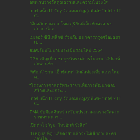
อพท.รับรางวัลคุณธรรมและความโปร่งใส
Intel ผนึก IT City จัดแคมเปญสุดพิเศษ “Intel x IT
C...
"ศึกอภิมหาความโหด สุริยันต์เล็ก ท้าดวล ธง
สยาม น๊อค...
เมเจอร์ ซีนีเพล็กซ์ ร่วมกับ ธนาคารกรุงศรีอยุธยา
เป...
สมศ.รับนโยบายประเมินรอบใหม่ 2564
DGA เชิญเยี่ยมชมบูธนิทรรศการในงาน “สัปดาห์
สะพานข้า...
‘พิพัฒน์’ ชวน ‘เอ็กซ์แพท’ สัมผัสท่องเที่ยวแนวใหม่
ค...
“โครงการศาสตร์พระราชาเพื่อการพัฒนาซ่อม
สร้างและยกระ...
Intel ผนึก IT City จัดแคมเปญสุดพิเศษ “Intel x IT
C...
TMA จับมือศศินทร์ เตรียมประกาศผลรางวัลพระ
ราชทานควา...
เปิดตัวโชว์รูม “ไทรอัมพ์ รังสิต”
4 เหตุผล ที่ดู “เสียดาย” แล้วจะไม่เสียดายละคร
ออนไล...