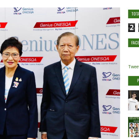
TOT
2
FAC
Tweet