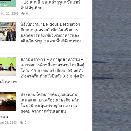
– 26 ส.ค.นี้ ขนเหล่ากูรูแฟชั่นแชร์
ทิปส์ดีๆเพียบ
าคม 22, 2563
0
พิธีเปิดงาน "Delicious Destination
ปักหมุดสุดอร่อย" เพื่อส่งเสริมการ
ตลาดการท่องเที่ยวเชิงอาหารและ
ผลิตภัณฑ์ชุมชนจากพื้นที่พิเศษของ
สถาบันอาหาร – สภาอุตสาหกรรม –
สภาหอการค้าฯชี้อุตฯอาหารไทยฮึดสู้
โควิด-19 ส่งออกครึ่งปีแรก 63 หดตัว
2%คาดฟื้นตัวครึ่งปีหลัง 3.6% มุ่งเป้า
านล้านบาท
ประธานโครงการคืนคุณแผ่นดิน
เสนอแผน ยกเครื่องเศรษฐกิจ พลิก
โฉมวิธีกระตุ้นเศรษฐกิจ และภาค
สังคม จากภาคส่วนเอกชน
ชาชน
าคม 02, 2563
0