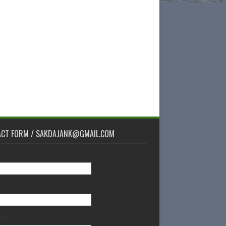
ACT FORM / SAKDAJANK@GMAIL.COM
*
วาม
*