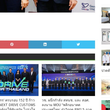
ปวดด้
ร’ ครบรอบ 152 ปี ก้าว
วช. ผนึกกำลัง สทนช. และ สอศ.
หม่ NEXT DRIVE CUSTOMS
ลงนาม MOU “พลิกอนาคต
ค์กรให้ทันสมัย โปร่งใส
ประเทศไทย: ฝ่าวิกฤต PM2.5 ภาค