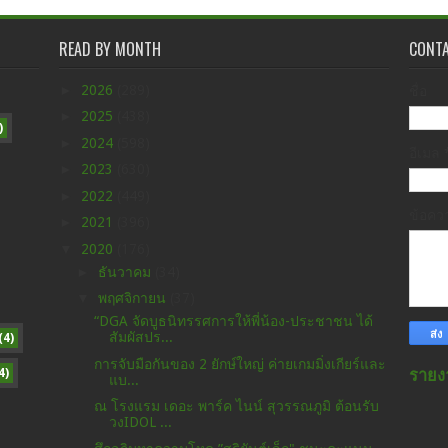
READ BY MONTH
CONT
►
2026
(289)
ชื่อ
►
2025
(438)
)
►
2024
(598)
อีเมล
►
2023
(630)
►
2022
(449)
ข้อค
►
2021
(396)
▼
2020
(176)
►
ธันวาคม
(34)
▼
พฤศจิกายน
(37)
“DGA จัดบูธนิทรรศการให้พี่น้อง-ประชาชน ได้
สัมผัสปร...
(4)
การจับมือกันของ 2 ยักษ์ใหญ่ ค่ายเกมมิ่งเกียร์และ
4)
รายง
แบ...
ณ โรงแรม เดอะ พาร์ค ไนน์ สุวรรณภูมิ ต้อนรับ
วงIDOL ...