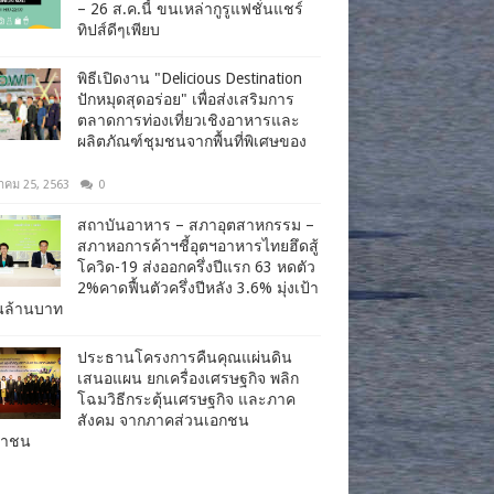
– 26 ส.ค.นี้ ขนเหล่ากูรูแฟชั่นแชร์
ทิปส์ดีๆเพียบ
พิธีเปิดงาน "Delicious Destination
ปักหมุดสุดอร่อย" เพื่อส่งเสริมการ
ตลาดการท่องเที่ยวเชิงอาหารและ
ผลิตภัณฑ์ชุมชนจากพื้นที่พิเศษของ
าคม 25, 2563
0
สถาบันอาหาร – สภาอุตสาหกรรม –
สภาหอการค้าฯชี้อุตฯอาหารไทยฮึดสู้
โควิด-19 ส่งออกครึ่งปีแรก 63 หดตัว
2%คาดฟื้นตัวครึ่งปีหลัง 3.6% มุ่งเป้า
านล้านบาท
ประธานโครงการคืนคุณแผ่นดิน
เสนอแผน ยกเครื่องเศรษฐกิจ พลิก
โฉมวิธีกระตุ้นเศรษฐกิจ และภาค
สังคม จากภาคส่วนเอกชน
ชาชน