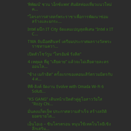
‘พิพัฒน์’ ชวน ‘เอ็กซ์แพท’ สัมผัสท่องเที่ยวแนวใหม่
ค...
“โครงการศาสตร์พระราชาเพื่อการพัฒนาซ่อม
สร้างและยกระ...
Intel ผนึก IT City จัดแคมเปญสุดพิเศษ “Intel x IT
C...
TMA จับมือศศินทร์ เตรียมประกาศผลรางวัลพระ
ราชทานควา...
เปิดตัวโชว์รูม “ไทรอัมพ์ รังสิต”
4 เหตุผล ที่ดู “เสียดาย” แล้วจะไม่เสียดายละคร
ออนไล...
“ช้าง เมก้าฮิต” ครั้งแรกของคอนเสิร์ตรวมมิตรกับ
4 ศ...
ทีพี-ลิงค์ จัดงาน Evolve with Omada Wi-Fi 6
Soluti...
“KS GANG” เดินหน้าเปิดตัวคู่ดูโอสาววัยใส
“Rozy Chi...
มั่นคงแก็ดเจ็ท ประกาศความสำเร็จ สร้างสถิติ
ยอดขายโต...
เอ็นไอเอ – ซินโครตรอน หนุนใช้เทคโนโลยีเชิง
ลึกเสริม...