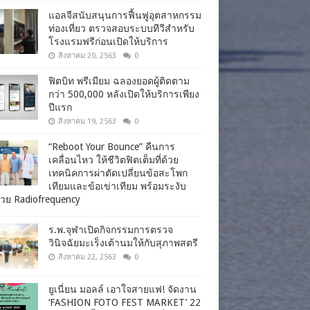
แอลจีสนับสนุนการฟื้นฟูอุตสาหกรรม
ท่องเที่ยว ตรวจสอบระบบทีวีสำหรับ
โรงแรมฟรีก่อนเปิดให้บริการ
สิงหาคม 20, 2563
0
ฟิตบิท พรีเมียม ฉลองยอดผู้ติดตาม
กว่า 500,000 หลังเปิดให้บริการเพียง
ปีแรก
สิงหาคม 19, 2563
0
“Reboot Your Bounce” คืนการ
เคลื่อนไหว ให้ชีวิตฟิตเต็มที่ด้วย
เทคนิคการผ่าตัดเปลี่ยนข้อสะโพก
เทียมและข้อเข่าเทียม พร้อมระงับ
วย Radiofrequency
ร.พ.จุฬาเปิดกิจกรรมการตรวจ
วินิจฉัยมะเร็งเต้านมให้กับสุภาพสตรี
สิงหาคม 22, 2563
0
ยูเนี่ยน มอลล์ เอาใจสายแฟ! จัดงาน
‘FASHION FOTO FEST MARKET’ 22