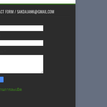
ACT FORM / SAKDAJANK@GMAIL.COM
*
วาม
*
านการละเมิด