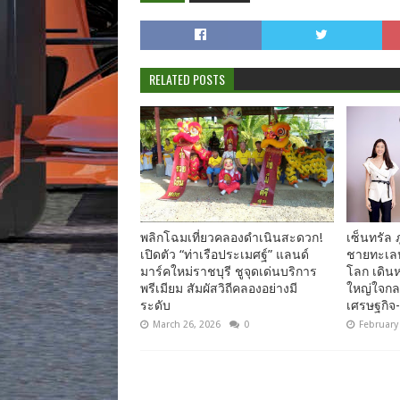
RELATED POSTS
พลิกโฉมเที่ยวคลองดำเนินสะดวก!
เซ็นทรัล ภู
เปิดตัว “ท่าเรือประเมศฐ์” แลนด์
ชายทะเลหร
มาร์คใหม่ราชบุรี ชูจุดเด่นบริการ
โลก เดินห
พรีเมียม สัมผัสวิถีคลองอย่างมี
ใหญ่ใจกลา
ระดับ
เศรษฐกิจ-ท
March 26, 2026
0
February