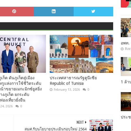
อพท.
สิงห
เก็ต ดันภูเก็ตสู่เมือง
ประเทศสาธารณรัฐตูนีเซีย
1 ล้
ูแห่งการใช้ชีวิตระดับ
Republic of Tunisia
น้าขยายเมกะมิกซ์ยูสยิ่ง
February 13, 2026
0
งภูเก็ต ยกระดับ
่องเที่ยวยั่งยืน
 24, 2026
0
ประ
NEXT
สมศ.รับนโยบายประเมินรอบใหม่ 2564