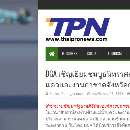
BUSINESS
SOCIAL
TOURISM
DGA เชิญเยี่ยมชมบูธนิทรร
แควและงานกาชาดจังหวัดกา
Suthep Puangmahod
พฤศจิกายน 23, 2563
สำนักงานพัฒนารัฐบาลดิจิทัล (องค์การมหาชน
ในงาน “สัปดาห์สะพานข้ามแม่น้ำแควและงาน
บริเวณลานการแสดงแสง เสียง สะพานข้ามแม่น้
ระยะเวลา 2 วัน โดย DGA ได้นำบริการดิจิทัลภ