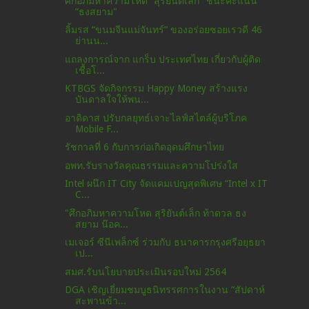
ศึกอภิมหาความโหด ”สุริยันต์เล็ก" ชนะคะแนน
”ธงสยาม"
ลิ้มรส “ขนมจีนแม่จันทร์” ของอร่อยซอยเรวดี 46
ย่านน...
แถลงการณ์จาก แกร็บ ประเทศไทย เกี่ยวกับผู้ติด
เชื้อโ...
KTBGS จัดกิจกรรม Happy Money สร้างแรง
บันดาลใจให้พน...
อาดิดาส ปรับกลยุทธ์เจาะไลฟ์สไตล์ผู้บริโภค
Mobile F...
รัชกาลที่ 6 กับการก่อเกิดอุดมศึกษาไทย
อพท.รับรางวัลคุณธรรมและความโปร่งใส
Intel ผนึก IT City จัดแคมเปญสุดพิเศษ “Intel x IT
C...
"ศึกอภิมหาความโหด สุริยันต์เล็ก ท้าดวล ธง
สยาม น๊อค...
เมเจอร์ ซีนีเพล็กซ์ ร่วมกับ ธนาคารกรุงศรีอยุธยา
เป...
สมศ.รับนโยบายประเมินรอบใหม่ 2564
DGA เชิญเยี่ยมชมบูธนิทรรศการในงาน “สัปดาห์
สะพานข้า...