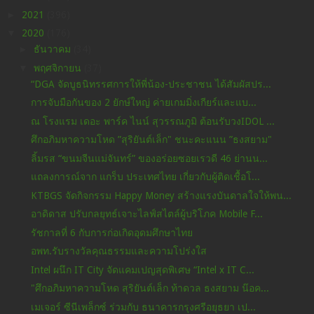
►
2021
(396)
▼
2020
(176)
►
ธันวาคม
(34)
▼
พฤศจิกายน
(37)
“DGA จัดบูธนิทรรศการให้พี่น้อง-ประชาชน ได้สัมผัสปร...
การจับมือกันของ 2 ยักษ์ใหญ่ ค่ายเกมมิ่งเกียร์และแบ...
ณ โรงแรม เดอะ พาร์ค ไนน์ สุวรรณภูมิ ต้อนรับวงIDOL ...
ศึกอภิมหาความโหด ”สุริยันต์เล็ก" ชนะคะแนน ”ธงสยาม"
ลิ้มรส “ขนมจีนแม่จันทร์” ของอร่อยซอยเรวดี 46 ย่านน...
แถลงการณ์จาก แกร็บ ประเทศไทย เกี่ยวกับผู้ติดเชื้อโ...
KTBGS จัดกิจกรรม Happy Money สร้างแรงบันดาลใจให้พน...
อาดิดาส ปรับกลยุทธ์เจาะไลฟ์สไตล์ผู้บริโภค Mobile F...
รัชกาลที่ 6 กับการก่อเกิดอุดมศึกษาไทย
อพท.รับรางวัลคุณธรรมและความโปร่งใส
Intel ผนึก IT City จัดแคมเปญสุดพิเศษ “Intel x IT C...
"ศึกอภิมหาความโหด สุริยันต์เล็ก ท้าดวล ธงสยาม น๊อค...
เมเจอร์ ซีนีเพล็กซ์ ร่วมกับ ธนาคารกรุงศรีอยุธยา เป...