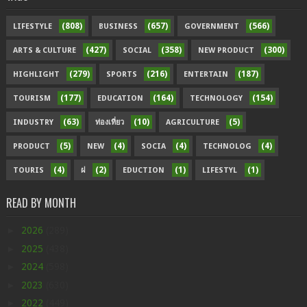
(808)
(657)
(566)
LIFESTYLE
BUSINESS
GOVERNMENT
(427)
(358)
(300)
ARTS & CULTURE
SOCIAL
NEW PRODUCT
(279)
(216)
(187)
HIGHLIGHT
SPORTS
ENTERTAIN
(177)
(164)
(154)
TOURISM
EDUCATION
TECHNOLOGY
(63)
(10)
(5)
INDUSTRY
ท่องเที่ยว
AGRICULTURE
(5)
(4)
(4)
(4)
PRODUCT
NEW
SOCIA
TECHNOLOG
(4)
(2)
(1)
(1)
TOURIS
ฝ
EDUCTION
LIFESTYL
READ BY MONTH
►
2026
(289)
►
2025
(438)
►
2024
(598)
►
2023
(630)
►
2022
(449)