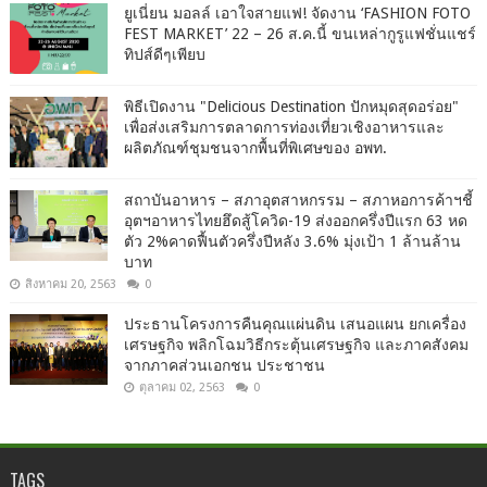
ยูเนี่ยน มอลล์ เอาใจสายแฟ! จัดงาน ‘FASHION FOTO
FEST MARKET’ 22 – 26 ส.ค.นี้ ขนเหล่ากูรูแฟชั่นแชร์
ทิปส์ดีๆเพียบ
พิธีเปิดงาน "Delicious Destination ปักหมุดสุดอร่อย"
เพื่อส่งเสริมการตลาดการท่องเที่ยวเชิงอาหารและ
ผลิตภัณฑ์ชุมชนจากพื้นที่พิเศษของ อพท.
สถาบันอาหาร – สภาอุตสาหกรรม – สภาหอการค้าฯชี้
อุตฯอาหารไทยฮึดสู้โควิด-19 ส่งออกครึ่งปีแรก 63 หด
ตัว 2%คาดฟื้นตัวครึ่งปีหลัง 3.6% มุ่งเป้า 1 ล้านล้าน
บาท
สิงหาคม 20, 2563
0
ประธานโครงการคืนคุณแผ่นดิน เสนอแผน ยกเครื่อง
เศรษฐกิจ พลิกโฉมวิธีกระตุ้นเศรษฐกิจ และภาคสังคม
จากภาคส่วนเอกชน ประชาชน
ตุลาคม 02, 2563
0
TAGS