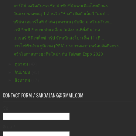
ฮาร์ลีย์-เดวิดสันขอเชิญนักขับขี่ค้นพบเมืองไทยอีกคร...
วันแรกยอดทะลุ 1 ล้านวิว “ช้าง” เปิดตัวเอ็มวี “คนบ้...
บริษัท เออาร์ไอพี จำกัด (มหาชน) จับมือ ม.ศรีนครินท...
เวที Shell Forum ขับเคลื่อน 'พลังงานที่ยั่งยืน' ตอ...
เมเจอร์ ซีนีเพล็กซ์ กรุ้ป จัดหนักส่งโปรเด็ด 11 เดื...
การไฟฟ้าส่วนภูมิภาค (PEA) ประกาศความพร้อมจัดกิจกรร...
คว้าโอกาสทางธุรกิจใหม่ๆ กับ Taiwan Expo 2020
►
ตุลาคม
(43)
►
กันยายน
(45)
►
สิงหาคม
(17)
CONTACT FORM / SAKDAJANK@GMAIL.COM
ชื่อ
อีเมล
*