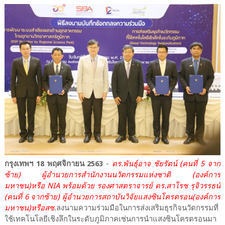
กรุงเทพฯ 18 พฤศจิกายน 2563
-
ดร.พันธุ์อาจ ชัยรัตน์ (คนที่ 5 จาก
ซ้าย) ผู้อำนวยการสำนักงานนวัตกรรมแห่งชาติ (องค์การ
มหาชน)หรือ NIA พร้อมด้วย รองศาสตราจารย์ ดร.สาโรช รุจิวรรธน์
(คนที่ 6 จากซ้าย) ผู้อำนวยการสถาบันวิจัยแสงซินโครตรอน(องค์การ
มหาชน)หรือสซ
.ลงนามความร่วมมือในการส่งเสริมธุรกิจนวัตกรรมที่
ใช้เทคโนโลยีเชิงลึกในระดับภูมิภาคเช่นการนำแสงซินโครตรอนมา