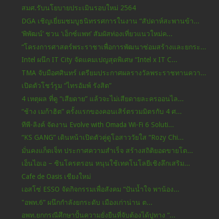
สมศ.รับนโยบายประเมินรอบใหม่ 2564
DGA เชิญเยี่ยมชมบูธนิทรรศการในงาน “สัปดาห์สะพานข้า...
‘พิพัฒน์’ ชวน ‘เอ็กซ์แพท’ สัมผัสท่องเที่ยวแนวใหม่ค...
“โครงการศาสตร์พระราชาเพื่อการพัฒนาซ่อมสร้างและยกระ...
Intel ผนึก IT City จัดแคมเปญสุดพิเศษ “Intel x IT C...
TMA จับมือศศินทร์ เตรียมประกาศผลรางวัลพระราชทานควา...
เปิดตัวโชว์รูม “ไทรอัมพ์ รังสิต”
4 เหตุผล ที่ดู “เสียดาย” แล้วจะไม่เสียดายละครออนไล...
“ช้าง เมก้าฮิต” ครั้งแรกของคอนเสิร์ตรวมมิตรกับ 4 ศ...
ทีพี-ลิงค์ จัดงาน Evolve with Omada Wi-Fi 6 Soluti...
“KS GANG” เดินหน้าเปิดตัวคู่ดูโอสาววัยใส “Rozy Chi...
มั่นคงแก็ดเจ็ท ประกาศความสำเร็จ สร้างสถิติยอดขายโต...
เอ็นไอเอ – ซินโครตรอน หนุนใช้เทคโนโลยีเชิงลึกเสริม...
Cafe de Oasis เชียงใหม่
เอสโซ่ ESSO จัดกิจกรรมเพื่อสังคม “ปันน้ำใจ พาน้อง...
"อพท.6” ผนึกกำลังยกระดับ เมืองเก่าน่าน ต...
อพท.ยกกรณีศึกษาปั้นความยั่งยืนที่จับต้องได้ปูทาง “...