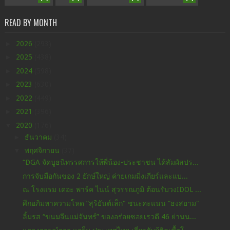
READ BY MONTH
►
2026
(293)
►
2025
(438)
►
2024
(598)
►
2023
(630)
►
2022
(449)
►
2021
(396)
▼
2020
(176)
►
ธันวาคม
(34)
▼
พฤศจิกายน
(37)
“DGA จัดบูธนิทรรศการให้พี่น้อง-ประชาชน ได้สัมผัสปร...
การจับมือกันของ 2 ยักษ์ใหญ่ ค่ายเกมมิ่งเกียร์และแบ...
ณ โรงแรม เดอะ พาร์ค ไนน์ สุวรรณภูมิ ต้อนรับวงIDOL ...
ศึกอภิมหาความโหด ”สุริยันต์เล็ก" ชนะคะแนน ”ธงสยาม"
ลิ้มรส “ขนมจีนแม่จันทร์” ของอร่อยซอยเรวดี 46 ย่านน...