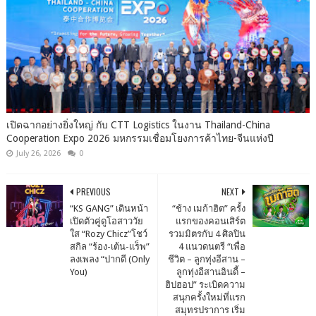
เปิดฉากอย่างยิ่งใหญ่ กับ CTT Logistics ในงาน Thailand-China
Cooperation Expo 2026 มหกรรมเชื่อมโยงการค้าไทย-จีนแห่งปี
July 26, 2026
0
PREVIOUS
NEXT
“KS GANG” เดินหน้า
“ช้าง เมก้าฮิต” ครั้ง
เปิดตัวคู่ดูโอสาววัย
แรกของคอนเสิร์ต
ใส “Rozy Chicz”โชว์
รวมมิตรกับ 4 ศิลปิน
สกิล “ร้อง-เต้น-แร็พ”
4 แนวดนตรี “เพื่อ
ลงเพลง “ปากดี (Only
ชีวิต – ลูกทุ่งอีสาน –
You)
ลูกทุ่งอีสานอินดี้ –
ฮิปฮอป” ระเบิดความ
สนุกครั้งใหม่ที่แรก
สมุทรปราการ เริ่ม