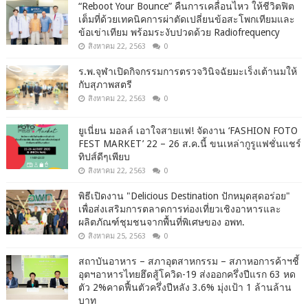
“Reboot Your Bounce” คืนการเคลื่อนไหว ให้ชีวิตฟิต
เต็มที่ด้วยเทคนิคการผ่าตัดเปลี่ยนข้อสะโพกเทียมและ
ข้อเข่าเทียม พร้อมระงับปวดด้วย Radiofrequency
สิงหาคม 22, 2563
0
ร.พ.จุฬาเปิดกิจกรรมการตรวจวินิจฉัยมะเร็งเต้านมให้
กับสุภาพสตรี
สิงหาคม 22, 2563
0
ยูเนี่ยน มอลล์ เอาใจสายแฟ! จัดงาน ‘FASHION FOTO
FEST MARKET’ 22 – 26 ส.ค.นี้ ขนเหล่ากูรูแฟชั่นแชร์
ทิปส์ดีๆเพียบ
สิงหาคม 22, 2563
0
พิธีเปิดงาน "Delicious Destination ปักหมุดสุดอร่อย"
เพื่อส่งเสริมการตลาดการท่องเที่ยวเชิงอาหารและ
ผลิตภัณฑ์ชุมชนจากพื้นที่พิเศษของ อพท.
สิงหาคม 25, 2563
0
สถาบันอาหาร – สภาอุตสาหกรรม – สภาหอการค้าฯชี้
อุตฯอาหารไทยฮึดสู้โควิด-19 ส่งออกครึ่งปีแรก 63 หด
ตัว 2%คาดฟื้นตัวครึ่งปีหลัง 3.6% มุ่งเป้า 1 ล้านล้าน
บาท