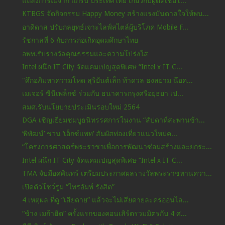
แถลงการณ์จาก แกร็บ ประเทศไทย เกี่ยวกับผู้ติดเชื้อโ...
KTBGS จัดกิจกรรม Happy Money สร้างแรงบันดาลใจให้พน...
อาดิดาส ปรับกลยุทธ์เจาะไลฟ์สไตล์ผู้บริโภค Mobile F...
รัชกาลที่ 6 กับการก่อเกิดอุดมศึกษาไทย
อพท.รับรางวัลคุณธรรมและความโปร่งใส
Intel ผนึก IT City จัดแคมเปญสุดพิเศษ “Intel x IT C...
"ศึกอภิมหาความโหด สุริยันต์เล็ก ท้าดวล ธงสยาม น๊อค...
เมเจอร์ ซีนีเพล็กซ์ ร่วมกับ ธนาคารกรุงศรีอยุธยา เป...
สมศ.รับนโยบายประเมินรอบใหม่ 2564
DGA เชิญเยี่ยมชมบูธนิทรรศการในงาน “สัปดาห์สะพานข้า...
‘พิพัฒน์’ ชวน ‘เอ็กซ์แพท’ สัมผัสท่องเที่ยวแนวใหม่ค...
“โครงการศาสตร์พระราชาเพื่อการพัฒนาซ่อมสร้างและยกระ...
Intel ผนึก IT City จัดแคมเปญสุดพิเศษ “Intel x IT C...
TMA จับมือศศินทร์ เตรียมประกาศผลรางวัลพระราชทานควา...
เปิดตัวโชว์รูม “ไทรอัมพ์ รังสิต”
4 เหตุผล ที่ดู “เสียดาย” แล้วจะไม่เสียดายละครออนไล...
“ช้าง เมก้าฮิต” ครั้งแรกของคอนเสิร์ตรวมมิตรกับ 4 ศ...