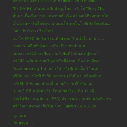
ทีพี-ลิงค์ จัดงาน Evolve with Omada Wi-Fi 6 Soluti...
“KS GANG” เดินหน้าเปิดตัวคู่ดูโอสาววัยใส “Rozy Chi...
มั่นคงแก็ดเจ็ท ประกาศความสำเร็จ สร้างสถิติยอดขายโต...
เอ็นไอเอ – ซินโครตรอน หนุนใช้เทคโนโลยีเชิงลึกเสริม...
Cafe de Oasis เชียงใหม่
เอสโซ่ ESSO จัดกิจกรรมเพื่อสังคม “ปันน้ำใจ พาน้อง...
"อพท.6” ผนึกกำลังยกระดับ เมืองเก่าน่าน ต...
อพท.ยกกรณีศึกษาปั้นความยั่งยืนที่จับต้องได้ปูทาง “...
ฮาร์ลีย์-เดวิดสันขอเชิญนักขับขี่ค้นพบเมืองไทยอีกคร...
วันแรกยอดทะลุ 1 ล้านวิว “ช้าง” เปิดตัวเอ็มวี “คนบ้...
บริษัท เออาร์ไอพี จำกัด (มหาชน) จับมือ ม.ศรีนครินท...
เวที Shell Forum ขับเคลื่อน 'พลังงานที่ยั่งยืน' ตอ...
เมเจอร์ ซีนีเพล็กซ์ กรุ้ป จัดหนักส่งโปรเด็ด 11 เดื...
การไฟฟ้าส่วนภูมิภาค (PEA) ประกาศความพร้อมจัดกิจกรร...
คว้าโอกาสทางธุรกิจใหม่ๆ กับ Taiwan Expo 2020
►
ตุลาคม
(43)
►
กันยายน
(45)