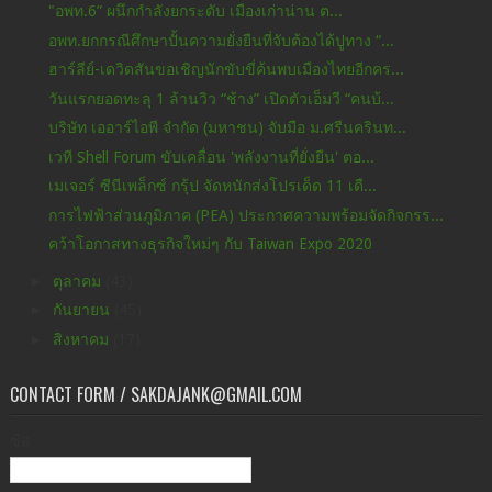
"อพท.6” ผนึกกำลังยกระดับ เมืองเก่าน่าน ต...
อพท.ยกกรณีศึกษาปั้นความยั่งยืนที่จับต้องได้ปูทาง “...
ฮาร์ลีย์-เดวิดสันขอเชิญนักขับขี่ค้นพบเมืองไทยอีกคร...
วันแรกยอดทะลุ 1 ล้านวิว “ช้าง” เปิดตัวเอ็มวี “คนบ้...
บริษัท เออาร์ไอพี จำกัด (มหาชน) จับมือ ม.ศรีนครินท...
เวที Shell Forum ขับเคลื่อน 'พลังงานที่ยั่งยืน' ตอ...
เมเจอร์ ซีนีเพล็กซ์ กรุ้ป จัดหนักส่งโปรเด็ด 11 เดื...
การไฟฟ้าส่วนภูมิภาค (PEA) ประกาศความพร้อมจัดกิจกรร...
คว้าโอกาสทางธุรกิจใหม่ๆ กับ Taiwan Expo 2020
►
ตุลาคม
(43)
►
กันยายน
(45)
►
สิงหาคม
(17)
CONTACT FORM / SAKDAJANK@GMAIL.COM
ชื่อ