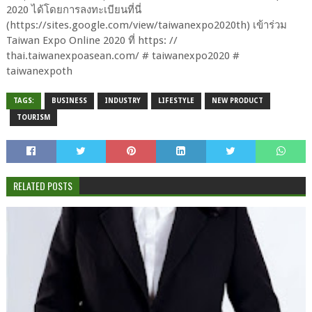
2020 ได้โดยการลงทะเบียนที่นี่
(https://sites.google.com/view/taiwanexpo2020th) เข้าร่วม
Taiwan Expo Online 2020 ที่ https: //
thai.taiwanexpoasean.com/ # taiwanexpo2020 #
taiwanexpoth
TAGS:
BUSINESS
INDUSTRY
LIFESTYLE
NEW PRODUCT
TOURISM
RELATED POSTS