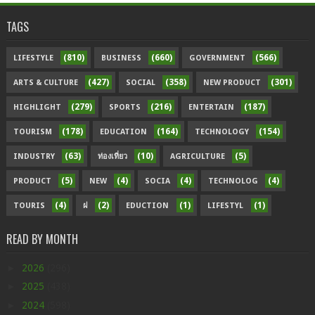
TAGS
(810)
(660)
(566)
LIFESTYLE
BUSINESS
GOVERNMENT
(427)
(358)
(301)
ARTS & CULTURE
SOCIAL
NEW PRODUCT
(279)
(216)
(187)
HIGHLIGHT
SPORTS
ENTERTAIN
(178)
(164)
(154)
TOURISM
EDUCATION
TECHNOLOGY
(63)
(10)
(5)
INDUSTRY
ท่องเที่ยว
AGRICULTURE
(5)
(4)
(4)
(4)
PRODUCT
NEW
SOCIA
TECHNOLOG
(4)
(2)
(1)
(1)
TOURIS
ฝ
EDUCTION
LIFESTYL
READ BY MONTH
►
2026
(296)
►
2025
(438)
►
2024
(598)