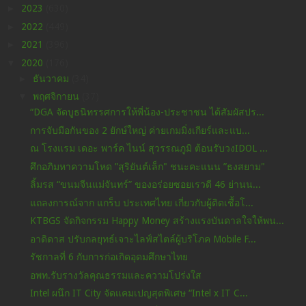
►
2023
(630)
►
2022
(449)
►
2021
(396)
▼
2020
(176)
►
ธันวาคม
(34)
▼
พฤศจิกายน
(37)
“DGA จัดบูธนิทรรศการให้พี่น้อง-ประชาชน ได้สัมผัสปร...
การจับมือกันของ 2 ยักษ์ใหญ่ ค่ายเกมมิ่งเกียร์และแบ...
ณ โรงแรม เดอะ พาร์ค ไนน์ สุวรรณภูมิ ต้อนรับวงIDOL ...
ศึกอภิมหาความโหด ”สุริยันต์เล็ก" ชนะคะแนน ”ธงสยาม"
ลิ้มรส “ขนมจีนแม่จันทร์” ของอร่อยซอยเรวดี 46 ย่านน...
แถลงการณ์จาก แกร็บ ประเทศไทย เกี่ยวกับผู้ติดเชื้อโ...
KTBGS จัดกิจกรรม Happy Money สร้างแรงบันดาลใจให้พน...
อาดิดาส ปรับกลยุทธ์เจาะไลฟ์สไตล์ผู้บริโภค Mobile F...
รัชกาลที่ 6 กับการก่อเกิดอุดมศึกษาไทย
อพท.รับรางวัลคุณธรรมและความโปร่งใส
Intel ผนึก IT City จัดแคมเปญสุดพิเศษ “Intel x IT C...