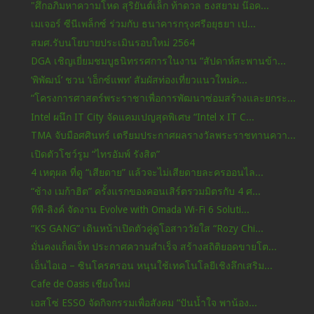
"ศึกอภิมหาความโหด สุริยันต์เล็ก ท้าดวล ธงสยาม น๊อค...
เมเจอร์ ซีนีเพล็กซ์ ร่วมกับ ธนาคารกรุงศรีอยุธยา เป...
สมศ.รับนโยบายประเมินรอบใหม่ 2564
DGA เชิญเยี่ยมชมบูธนิทรรศการในงาน “สัปดาห์สะพานข้า...
‘พิพัฒน์’ ชวน ‘เอ็กซ์แพท’ สัมผัสท่องเที่ยวแนวใหม่ค...
“โครงการศาสตร์พระราชาเพื่อการพัฒนาซ่อมสร้างและยกระ...
Intel ผนึก IT City จัดแคมเปญสุดพิเศษ “Intel x IT C...
TMA จับมือศศินทร์ เตรียมประกาศผลรางวัลพระราชทานควา...
เปิดตัวโชว์รูม “ไทรอัมพ์ รังสิต”
4 เหตุผล ที่ดู “เสียดาย” แล้วจะไม่เสียดายละครออนไล...
“ช้าง เมก้าฮิต” ครั้งแรกของคอนเสิร์ตรวมมิตรกับ 4 ศ...
ทีพี-ลิงค์ จัดงาน Evolve with Omada Wi-Fi 6 Soluti...
“KS GANG” เดินหน้าเปิดตัวคู่ดูโอสาววัยใส “Rozy Chi...
มั่นคงแก็ดเจ็ท ประกาศความสำเร็จ สร้างสถิติยอดขายโต...
เอ็นไอเอ – ซินโครตรอน หนุนใช้เทคโนโลยีเชิงลึกเสริม...
Cafe de Oasis เชียงใหม่
เอสโซ่ ESSO จัดกิจกรรมเพื่อสังคม “ปันน้ำใจ พาน้อง...