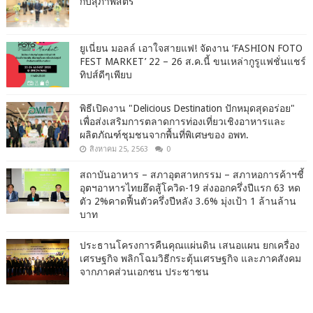
กับสุภาพสตรี
ยูเนี่ยน มอลล์ เอาใจสายแฟ! จัดงาน ‘FASHION FOTO
FEST MARKET’ 22 – 26 ส.ค.นี้ ขนเหล่ากูรูแฟชั่นแชร์
ทิปส์ดีๆเพียบ
พิธีเปิดงาน "Delicious Destination ปักหมุดสุดอร่อย"
เพื่อส่งเสริมการตลาดการท่องเที่ยวเชิงอาหารและ
ผลิตภัณฑ์ชุมชนจากพื้นที่พิเศษของ อพท.
สิงหาคม 25, 2563
0
สถาบันอาหาร – สภาอุตสาหกรรม – สภาหอการค้าฯชี้
อุตฯอาหารไทยฮึดสู้โควิด-19 ส่งออกครึ่งปีแรก 63 หด
ตัว 2%คาดฟื้นตัวครึ่งปีหลัง 3.6% มุ่งเป้า 1 ล้านล้าน
บาท
ประธานโครงการคืนคุณแผ่นดิน เสนอแผน ยกเครื่อง
เศรษฐกิจ พลิกโฉมวิธีกระตุ้นเศรษฐกิจ และภาคสังคม
จากภาคส่วนเอกชน ประชาชน