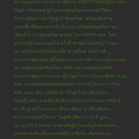
สมาคมธุรกิจการถ่ายภาพ เปิดงาน PHOTO FAIR 2023 มหกร...
เปิดตัว ‘MeSpace’ ผู้นำตลาดห้องเก็บของส่วนตัวให้เช...
บัวขาวบัญชาเมฆ “King of Muaythai” เตรียมเปิดตัวธุ...
วธ.ลงพื้นที่ติดตามการดำเนินงาน เตรียมพร้อมเปิดงานม...
เริ่มแล้ว!! ประชุมเครือข่าย สสส.โลก INHPF สสส. ไทย...
มหกรรมบ้านและคอนโด ครั้งที่ 44 ปิดม่านสุดหรู โปรแร...
วธ. เตรียมรองรับนักท่องเที่ยวช่วงปีใหม่ จัดสร้างสิ...
กรรมการผู้ทรงคุณวุฒิในคณะกรรมการพิจารณากลั่นกรองคำ...
วธ.จับมือจังหวัดเชียงใหม่ เปิดตัว ตลาดชุมชนวัดศรีส...
กระทรวงอุตสาหกรรมและผู้นำอุตสาหกรรมในเอเชียตะวันออ...
ททท. ชวนสัมผัสมนต์เสน่ห์สองข้างราง กับโครงการ “The...
สสส.-กทม. หนุน เครือข่าย “เป็นหูเป็นตาเพื่อสังคม”...
กลุ่มเซ็นทรัล ชวนช้อปสินค้าจากโครงการในพระราชดำริ ...
ข่าวดี! ยูเนสโกประกข่าวดีาศ ‘เชียงราย’ เป็นเมืองสร...
ชวนวิ่งการกุศลในงาน “วิ่งสู่ชัย (พัฒนา) 35 ปี มูลน...
วธ. รวมใจ 5 ศาสนา ช่วยเหลือผู้ประสบภัยน้ำท่วมจังหว...
เมกาทรานซ์ฯ เลือกแบรนด์ที่เราเชื่อมั่น เลือกสมรรถ...