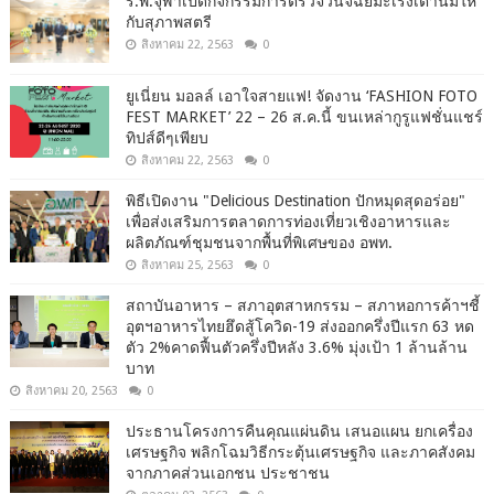
ร.พ.จุฬาเปิดกิจกรรมการตรวจวินิจฉัยมะเร็งเต้านมให้
กับสุภาพสตรี
สิงหาคม 22, 2563
0
ยูเนี่ยน มอลล์ เอาใจสายแฟ! จัดงาน ‘FASHION FOTO
FEST MARKET’ 22 – 26 ส.ค.นี้ ขนเหล่ากูรูแฟชั่นแชร์
ทิปส์ดีๆเพียบ
สิงหาคม 22, 2563
0
พิธีเปิดงาน "Delicious Destination ปักหมุดสุดอร่อย"
เพื่อส่งเสริมการตลาดการท่องเที่ยวเชิงอาหารและ
ผลิตภัณฑ์ชุมชนจากพื้นที่พิเศษของ อพท.
สิงหาคม 25, 2563
0
สถาบันอาหาร – สภาอุตสาหกรรม – สภาหอการค้าฯชี้
อุตฯอาหารไทยฮึดสู้โควิด-19 ส่งออกครึ่งปีแรก 63 หด
ตัว 2%คาดฟื้นตัวครึ่งปีหลัง 3.6% มุ่งเป้า 1 ล้านล้าน
บาท
สิงหาคม 20, 2563
0
ประธานโครงการคืนคุณแผ่นดิน เสนอแผน ยกเครื่อง
เศรษฐกิจ พลิกโฉมวิธีกระตุ้นเศรษฐกิจ และภาคสังคม
จากภาคส่วนเอกชน ประชาชน