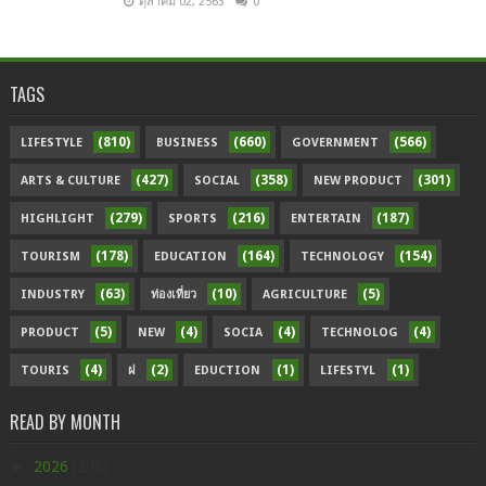
ตุลาคม 02, 2563
0
TAGS
(810)
(660)
(566)
LIFESTYLE
BUSINESS
GOVERNMENT
(427)
(358)
(301)
ARTS & CULTURE
SOCIAL
NEW PRODUCT
(279)
(216)
(187)
HIGHLIGHT
SPORTS
ENTERTAIN
(178)
(164)
(154)
TOURISM
EDUCATION
TECHNOLOGY
(63)
(10)
(5)
INDUSTRY
ท่องเที่ยว
AGRICULTURE
(5)
(4)
(4)
(4)
PRODUCT
NEW
SOCIA
TECHNOLOG
(4)
(2)
(1)
(1)
TOURIS
ฝ
EDUCTION
LIFESTYL
READ BY MONTH
►
2026
(296)