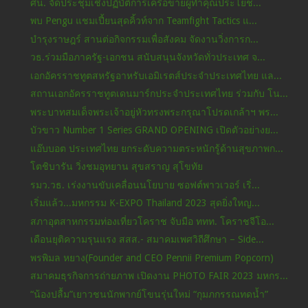
ศน. จัดประชุมเชิงปฏิบัติการเครือข่ายผู้ทำคุณประโยช...
พบ Pengu แชมเปี้ยนสุดคิ้วท์จาก Teamfight Tactics แ...
บำรุงราษฎร์ สานต่อกิจกรรมเพื่อสังคม จัดงานวิ่งการก...
วธ.ร่วมมือภาครัฐ-เอกชน สนับสนุนจังหวัดทั่วประเทศ จ...
เอกอัครราชทูตสหรัฐอาหรับเอมิเรตส์ประจำประเทศไทย แล...
สถานเอกอัครราชทูตเดนมาร์กประจำประเทศไทย ร่วมกับ โน...
พระบาทสมเด็จพระเจ้าอยู่หัวทรงพระกรุณาโปรดเกล้าฯ พร...
บัวขาว Number 1 Series GRAND OPENING เปิดตัวอย่างย...
แอ๊บบอต ประเทศไทย ยกระดับความตระหนักรู้ด้านสุขภาพก...
โตชิบารัน วิ่งชมอุทยาน สุขสราญ สุโขทัย
รมว.วธ. เร่งงานขับเคลื่อนนโยบาย ซอฟต์พาวเวอร์ เริ่...
เริ่มแล้ว...มหกรรม K-EXPO Thailand 2023 สุดยิ่งใหญ...
สภาอุตสาหกรรมท่องเที่ยวโคราช จับมือ ททท. โคราชจีโอ...
เดือนยุติความรุนแรง สสส.- สมาคมเพศวิถีศึกษา – Side...
พรพิมล หยาง(Founder and CEO Pennii Premium Popcorn)
สมาคมธุรกิจการถ่ายภาพ เปิดงาน PHOTO FAIR 2023 มหกร...
“น้องปลื้ม”เยาวชนนักพากย์โขนรุ่นใหม่ “กุมภกรรณทดน้ำ”