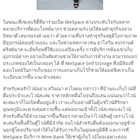
ในขณะที่เซเลบริตี้ที่มาร่วมเปิด MeSpace ต่างประทับใจกับหลาก
หลายบริการที่ตอบโจทย์มากๆ ช่วยคลายกังวลให้คนทำธุรกิจอย่าง
ปัทมวดี เสนาณรงค์ เผยว่า ด้วยความที่ปรางทำธุรกิจสตูดิโอถ่ายภาพ
มีอุปกรณ์ค่อนข้างเยอะ และในช่วงเทศกาล เช่น ฮาโลวีน สงกรานต์
คริสต์มาส จะมีพร็อพที่ใช้แบบแค่ปีละครั้ง การมีบริการห้องเช่าเก็บ
อุปกรณ์ต่างๆ อย่างเป็นสัดส่วนช่วยให้ง่ายกับการทำงาน สามารถแยก
ประเภทของใส่เป็นกล่องๆ ได้ ที่ MeSpace Self Storage คือมีห้องที่
ตอบโจทย์ในการเก็บของ การแยกมาเก็บไว้ก็ช่วยให้ออฟฟิสเราเป็น
ระเบียบมากขึ้น แนะนำเลยค่ะ
สำหรับคนรักไวน์อย่าง สวินณา ดาโลดม กล่าวว่า ที่บ้านจะเก็บไวน์ที่
ดื่มประจำและไวน์สะสม ราคาหลักหมื่นไปจนถึงแสน แน่นอนว่าไวน์
สะสมเราก็ไม่เปิดดื่มอยู่แล้ว เราจะเก็บอย่างดีในตู้แช่ไวน์ที่รักษา
อุณหภูมิและควบคุมความชื้น แต่พอนานเข้าทั้งไวน์สะสมและไวน์
สำหรับดื่มก็มีจำนวนมากขึ้นเรื่อยๆ กลายเป็นว่าไวน์ล้นตู้ เพราะไวน์
สะสมกินพื้นที่ในตู้ไวน์ที่มีจำกัด จนไวน์สำหรับดื่มต้องออกมาอยู่ข้าง
นอกตู้โดยปริยายทำให้ไม่ได้รับการเก็บในอุณหภูมิที่ดี และการที่
MeSpace มีบริการ Wine Bank ให้เช่าตู้เก็บไวน์โดยเฉพาะตอบ