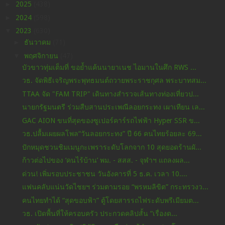
►
2025
(438)
►
2024
(598)
▼
2023
(630)
►
ธันวาคม
(71)
▼
พฤศจิกายน
(47)
บัวขาวทุ่มเต็มที่ ขอย้ำแค้นนายาเนช ไอมานในศึก RWS ...
วธ. จัดพิธีเจริญพระพุทธมนต์ถวายพระราชกุศล พระบาทสม...
TTAA จัด "FAM TRIP" เดินทางสำรวจเส้นทางท่องเที่ยวป...
นายกรัฐมนตรี ร่วมสืบสานประเพณีลอยกระทง เผาเทียน เล...
GAC AION ขนที่สุดของซูเปอร์คาร์รถไฟฟ้า Hyper SSR ข...
วธ.ปลื้มเผยผลโพล“วันลอยกระทง” ปี 66 คนไทยร้อยละ 69...
ปักหมุดชวนชิมเมนูกะเพราระดับโลกจาก 10 สุดยอดร้านผั...
ก้าวต่อไปของ ‘คนไร้บ้าน’ พม. - สสส. - จุฬาฯ แถลงผล...
ด่วน! เพิ่มรอบประชาชน วันอังคารที่ 5 ธ.ค. เวลา 10....
แฟนคลับแน่นวัดไชยฯ ร่วมตามรอย “พรหมลิขิต” กระทรวงว...
คนไทยทำได้ “สุดขอบฟ้า” ตู้โดยสารรถไฟระดับพรีเมียมต...
วธ. เปิดพื้นที่ให้ครอบครัว ประกวดคลิปสั้น “เรื่องด...