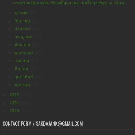
กระทรวงวัฒนธรรม ขับเคลื่อนงานตามนโยบายรัฐบาล เน้นห...
►
ตุลาคม
(71)
►
กันยายน
(47)
►
สิงหาคม
(56)
►
กรกฎาคม
(53)
►
มิถุนายน
(49)
►
พฤษภาคม
(46)
►
เมษายน
(54)
►
มีนาคม
(66)
►
กุมภาพันธ์
(45)
►
มกราคม
(25)
►
2022
(449)
►
2021
(396)
►
2020
(176)
CONTACT FORM / SAKDAJANK@GMAIL.COM