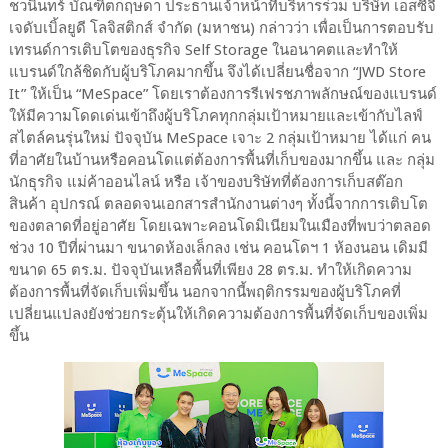
ชวนินทร์ บัณฑิตกฤษดา ประธานเจ้าหน้าที่บริหารร่วม บริษัท เอสซีจี
เจดับเบิ้ลยูดี โลจิสติกส์ จำกัด (มหาชน) กล่าวว่า เพื่อเป็นการตอบรับ
เทรนด์การเติบโตของธุรกิจ Self Storage ในอนาคตและทำให้
แบรนด์ใกล้ชิดกับผู้บริโภคมากขึ้น จึงได้เปลี่ยนชื่อจาก “JWD Store
It” ให้เป็น “MeSpace” โดยเราต้องการรีเฟรชภาพลักษณ์ของแบรนด์
ให้มีความโดดเด่นเข้าถึงผู้บริโภคทุกกลุ่มเป้าหมายและเข้ากับไลฟ์
สไตล์คนรุ่นใหม่ ปัจจุบัน MeSpace เจาะ 2 กลุ่มเป้าหมาย ได้แก่ คน
ที่อาศัยในบ้านหรือคอนโดแต่ต้องการพื้นที่เก็บของมากขึ้น และ กลุ่ม
นักธุรกิจ แม่ค้าออนไลน์ หรือ เจ้าของบริษัทที่ต้องการเก็บสต๊อก
สินค้า อุปกรณ์ ตลอดจนเอกสารสำนักงานต่างๆ ทั้งนี้จากการเติบโต
ของตลาดที่อยู่อาศัย โดยเฉพาะคอนโดมิเนียมในเมืองที่พบว่าตลอด
ช่วง 10 ปีที่ผ่านมา ขนาดห้องเล็กลง เช่น คอนโดฯ 1 ห้องนอน เดิมมี
ขนาด 65 ตร.ม. ปัจจุบันเหลือพื้นที่เพียง 28 ตร.ม. ทำให้เกิดความ
ต้องการพื้นที่จัดเก็บเพิ่มขึ้น นอกจากนี้พฤติกรรมของผู้บริโภคที่
เปลี่ยนแปลงยังช่วยกระตุ้นให้เกิดความต้องการพื้นที่จัดเก็บของเพิ่ม
ขึ้น