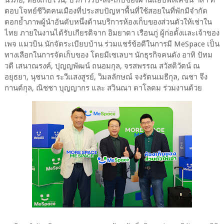
ตอบโจทย์ชีวิตคนเมืองที่ประสบปัญหาพื้นที่ใช้สอยในที่พักมีจำกัด
ตอกย้ำภาพผู้นำอันดับหนึ่งด้านบริการห้องเก็บของส่วนตัวให้เช่าใน
ไทย ภายในงานได้รับเกียรติจาก อิมยาดา เรือนภู่ ผู้ก่อตั้งและเจ้าของ
เพจ แมวบิน นักจัดระเบียบบ้าน ร่วมแชร์ข้อดีในการมี MeSpace เป็น
ทางเลือกในการจัดเก็บของ โดยมีเซเลบฯ นักธุรกิจคนดัง อาทิ ปัทม
วดี เสนาณรงค์, ปุญญพัฒน์ ถนอมกุล, จรสพรรณ สวัสดิวัตน์ ณ
อยุธยา, นุชนาถ ระวีแสงสูรย์, วิมลลักษณ์ จงรัตนเมธีกุล, ณชา จึง
กานต์กุล, ณิชชา บุญญากร และ สวินณา ดาโลดม ร่วมงานด้วย