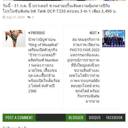
วันนี้ - 31 ก.ค. นี้ บราเดอร์ ชวนสายปริ้นเติมความคุ้มกลางปีกับ
โปรโมชันพิเศษ Ink Tank DCP-T230 ครบจบ 3-in-1 เพียง 3,490 บ.
July 21, 2026
0
PREVIOUS
NEXT
บัวขาวบัญชาเมฆ
สมาคมธุรกิจการ
“King of Muaythai”
ถ่ายภาพ เปิดงาน
เตรียมเปิดตัวธุรกิจ
PHOTO FAIR 2023
"บัวขาว แกลลอรี่"
มหกรรมกล้องและ
ผลิตภัณฑ์ Number
อุปกรณ์การถ่ายภาพ
1 Series กางเกง
ที่ยิ่งใหญ่แห่งปี ยก
มวยไทย, เสื้อแขน
ขบวนสินค้าและ
กุด และเสื้อกล้าม
เทคโนโลยีการถ่าย
พร้อมเปิดใจเต็มร้อย
ภาพจากแบรนด์ดัง
2 ไฟลท์ ส่งท้ายปี
ตอบทุกโจทย์ ครบ
2566
ทุกสไตล์ พร้อม
กิจกรรมพิเศษ
มากมาย
POST A COMMENT
BLOGGER
DISQUS
FACEBOOK