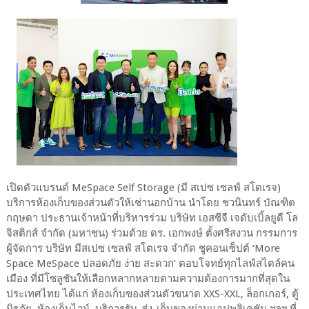
เปิดตัวแบรนด์ MeSpace Self Storage (มี สเปซ เซลฟ์ สโตเรจ)
บริการห้องเก็บของส่วนตัวให้เช่านอกบ้าน นำโดย ชวนินทร์ บัณฑิต
กฤษดา ประธานเจ้าหน้าที่บริหารร่วม บริษัท เอสซีจี เจดับเบิ้ลยูดี โล
จิสติกส์ จำกัด (มหาชน) ร่วมด้วย ดร. เอกพงษ์ ตั้งศรีสงวน กรรมการ
ผู้จัดการ บริษัท มีสเปซ เซลฟ์ สโตเรจ จำกัด ชูคอนเซ็ปต์ ‘More
Space MeSpace ปลอดภัย ง่าย สะดวก’ ตอบโจทย์ทุกไลฟ์สไตล์คน
เมือง ที่มีโซลูชันให้เลือกหลากหลายตามความต้องการมากที่สุดใน
ประเทศไทย ได้แก่ ห้องเก็บของส่วนตัวขนาด XXS-XXL, ล็อกเกอร์, ตู้
นิรภัย, ห้องเก็บไวน์, บริการรับ-ส่ง-เก็บของผ่านแอปพลิเคชัน ฯลฯ ที่