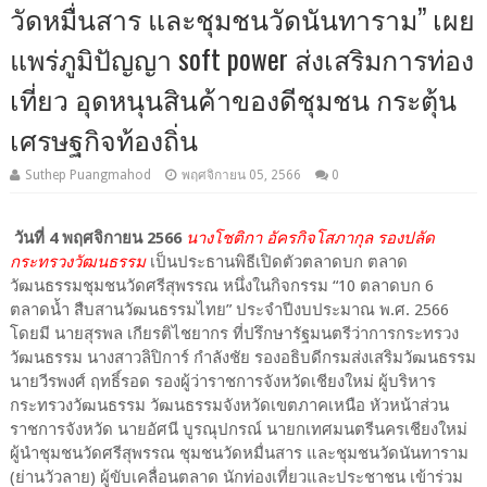
วัดหมื่นสาร และชุมชนวัดนันทาราม” เผย
แพร่ภูมิปัญญา soft power ส่งเสริมการท่อง
เที่ยว อุดหนุนสินค้าของดีชุมชน กระตุ้น
เศรษฐกิจท้องถิ่น
Suthep Puangmahod
พฤศจิกายน 05, 2566
0
วันที่ 4 พฤศจิกายน 2566
นางโชติกา อัครกิจโสภากุล รองปลัด
กระทรวงวัฒนธรรม
เป็นประธานพิธีเปิดตัวตลาดบก ตลาด
วัฒนธรรมชุมชนวัดศรีสุพรรณ หนึ่งในกิจกรรม “10 ตลาดบก 6
ตลาดน้ำ สืบสานวัฒนธรรมไทย” ประจำปีงบประมาณ พ.ศ. 2566
โดยมี นายสุรพล เกียรติไชยากร ที่ปรึกษารัฐมนตรีว่าการกระทรวง
วัฒนธรรม นางสาวลิปิการ์ กำลังชัย รองอธิบดีกรมส่งเสริมวัฒนธรรม
นายวีรพงศ์ ฤทธิ์รอด รองผู้ว่าราชการจังหวัดเชียงใหม่ ผู้บริหาร
กระทรวงวัฒนธรรม วัฒนธรรมจังหวัดเขตภาคเหนือ หัวหน้าส่วน
ราชการจังหวัด นายอัศนี บูรณุปกรณ์ นายกเทศมนตรีนครเชียงใหม่
ผู้นำชุมชนวัดศรีสุพรรณ ชุมชนวัดหมื่นสาร และชุมชนวัดนันทาราม
(ย่านวัวลาย) ผู้ขับเคลื่อนตลาด นักท่องเที่ยวและประชาชน เข้าร่วม