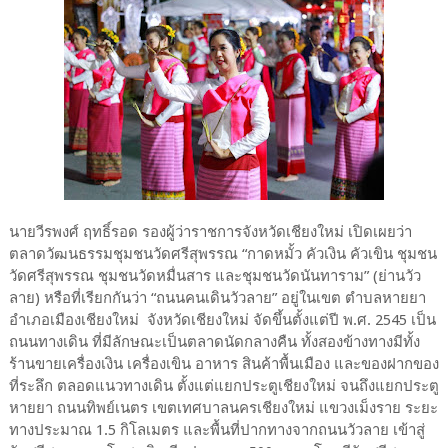
นายวีรพงศ์ ฤทธิ์รอด รองผู้ว่าราชการจังหวัดเชียงใหม่ เปิดเผยว่า
ตลาดวัฒนธรรมชุมชนวัดศรีสุพรรณ “กาดหมั้ว คัวเงิน คัวเขิน ชุมชน
วัดศรีสุพรรณ ชุมชนวัดหมื่นสาร และชุมชนวัดนันทาราม” (ย่านวัว
ลาย) หรือที่เรียกกันว่า “ถนนคนเดินวัวลาย” อยู่ในเขต ตำบลหายยา
อำเภอเมืองเชียงใหม่ จังหวัดเชียงใหม่ จัดขึ้นตั้งแต่ปี พ.ศ. 2545 เป็น
ถนนทางเดิน ที่มีลักษณะเป็นตลาดนัดกลางคืน ทั้งสองข้างทางมีทั้ง
ร้านขายเครื่องเงิน เครื่องเขิน อาหาร สินค้าพื้นเมือง และของฝากของ
ที่ระลึก ตลอดแนวทางเดิน ตั้งแต่แยกประตูเชียงใหม่ จนถึงแยกประตู
หายยา ถนนทิพย์เนตร เขตเทศบาลนครเชียงใหม่ แขวงเม็งราย ระยะ
ทางประมาณ 1.5 กิโลเมตร และพื้นที่ปากทางจากถนนวัวลาย เข้าสู่