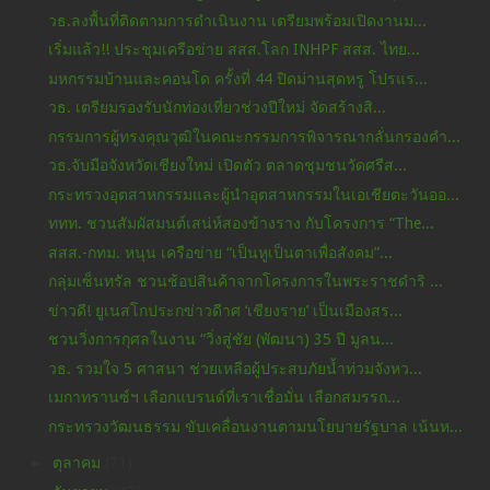
วธ.ลงพื้นที่ติดตามการดำเนินงาน เตรียมพร้อมเปิดงานม...
เริ่มแล้ว!! ประชุมเครือข่าย สสส.โลก INHPF สสส. ไทย...
มหกรรมบ้านและคอนโด ครั้งที่ 44 ปิดม่านสุดหรู โปรแร...
วธ. เตรียมรองรับนักท่องเที่ยวช่วงปีใหม่ จัดสร้างสิ...
กรรมการผู้ทรงคุณวุฒิในคณะกรรมการพิจารณากลั่นกรองคำ...
วธ.จับมือจังหวัดเชียงใหม่ เปิดตัว ตลาดชุมชนวัดศรีส...
กระทรวงอุตสาหกรรมและผู้นำอุตสาหกรรมในเอเชียตะวันออ...
ททท. ชวนสัมผัสมนต์เสน่ห์สองข้างราง กับโครงการ “The...
สสส.-กทม. หนุน เครือข่าย “เป็นหูเป็นตาเพื่อสังคม”...
กลุ่มเซ็นทรัล ชวนช้อปสินค้าจากโครงการในพระราชดำริ ...
ข่าวดี! ยูเนสโกประกข่าวดีาศ ‘เชียงราย’ เป็นเมืองสร...
ชวนวิ่งการกุศลในงาน “วิ่งสู่ชัย (พัฒนา) 35 ปี มูลน...
วธ. รวมใจ 5 ศาสนา ช่วยเหลือผู้ประสบภัยน้ำท่วมจังหว...
เมกาทรานซ์ฯ เลือกแบรนด์ที่เราเชื่อมั่น เลือกสมรรถ...
กระทรวงวัฒนธรรม ขับเคลื่อนงานตามนโยบายรัฐบาล เน้นห...
►
ตุลาคม
(71)