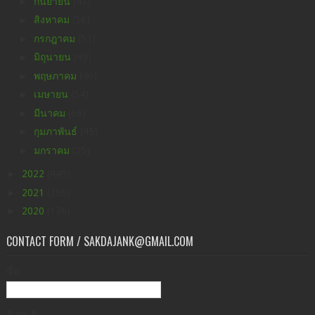
►
กันยายน
(47)
►
สิงหาคม
(56)
►
กรกฎาคม
(53)
►
มิถุนายน
(49)
►
พฤษภาคม
(46)
►
เมษายน
(54)
►
มีนาคม
(66)
►
กุมภาพันธ์
(45)
►
มกราคม
(25)
►
2022
(449)
►
2021
(396)
►
2020
(176)
CONTACT FORM / SAKDAJANK@GMAIL.COM
ชื่อ
อีเมล
*