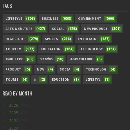
TAGS
(808)
(658)
(566)
LIFESTYLE
BUSINESS
GOVERNMENT
(427)
(358)
(301)
ARTS & CULTURE
SOCIAL
NEW PRODUCT
(279)
(216)
(187)
HIGHLIGHT
SPORTS
ENTERTAIN
(177)
(164)
(154)
TOURISM
EDUCATION
TECHNOLOGY
(63)
(10)
(5)
INDUSTRY
ท่องเที่ยว
AGRICULTURE
(5)
(4)
(4)
(4)
PRODUCT
NEW
SOCIA
TECHNOLOG
(4)
(2)
(1)
(1)
TOURIS
ฝ
EDUCTION
LIFESTYL
READ BY MONTH
►
2026
(291)
►
2025
(438)
►
2024
(598)
▼
2023
(630)