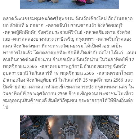
ตลาดวัฒนธรรมชุมชนวัดศรีสุพรรณ จังหวัดเชียงใหม่ ถือเป็นตลาด
บก ลำดับที่ 6 ต่อจาก -ตลาดจีนโบราณชากแง้ว จังหวัดชลบุรี
-ตลาดสู้ศึกคึกคัก จังหวัดประจวบคีรีขันธ์ -ตลาดเชียงคาน จังหวัด
เลย -ตลาดคลองบางหลวง ภาษีเจริญ กรุงเทพฯ -ตลาดริมน้ำคลอง
แดน จังหวัดสงขลา ที่กระทรวงวัฒนธรรม ได้เปิดตัวอย่างเป็น
ทางการไปแล้ว โดยตลาดบกที่จะจัดพิธีเปิดลำดับต่อไป ได้แก่ -ถนน
คนเดินกาดข่วงเมืองน่าน อำเภอเมือง จังหวัดน่าน ในวันอาทิตย์ที่ 12
พฤศจิกายน 2566 -ตลาดเขมราษฎร์ธานี อำเภอเขมราฐ จังหวัด
อุบลราชธานี ในวันเสาร์ที่ 18 พฤศจิกายน 2566 -ตลาดตรอกโรงยา
อำเภอเมือง จังหวัดอุทัยธานี ในวันเสาร์ที่ 25 พฤศจิกายน 2566 และ
ปิดท้ายด้วย -ตลาดเก่าหัวตะเข้ เขตลาดกระบัง กรุงเทพมหานคร ใน
วันอาทิตย์ที่ 26 พฤศจิกายน 2566 จึงขอเชิญชวนประชาชน ไปเที่ยว
ชมอุดหนุนสินค้าของดี สัมผัสวิถีชุมชน กระจายรายได้ให้ท้องถิ่นต่อ
ไป