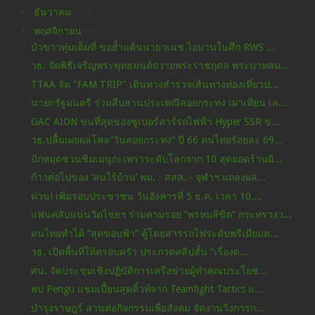
►
ธันวาคม
(71)
▼
พฤศจิกายน
(47)
บัวขาวทุ่มเต็มที่ ขอย้ำแค้นนายาเนช ไอมานในศึก RWS ...
วธ. จัดพิธีเจริญพระพุทธมนต์ถวายพระราชกุศล พระบาทสม...
TTAA จัด "FAM TRIP" เดินทางสำรวจเส้นทางท่องเที่ยวป...
นายกรัฐมนตรี ร่วมสืบสานประเพณีลอยกระทง เผาเทียน เล...
GAC AION ขนที่สุดของซูเปอร์คาร์รถไฟฟ้า Hyper SSR ข...
วธ.ปลื้มเผยผลโพล“วันลอยกระทง” ปี 66 คนไทยร้อยละ 69...
ปักหมุดชวนชิมเมนูกะเพราระดับโลกจาก 10 สุดยอดร้านผั...
ก้าวต่อไปของ ‘คนไร้บ้าน’ พม. - สสส. - จุฬาฯ แถลงผล...
ด่วน! เพิ่มรอบประชาชน วันอังคารที่ 5 ธ.ค. เวลา 10....
แฟนคลับแน่นวัดไชยฯ ร่วมตามรอย “พรหมลิขิต” กระทรวงว...
คนไทยทำได้ “สุดขอบฟ้า” ตู้โดยสารรถไฟระดับพรีเมียมต...
วธ. เปิดพื้นที่ให้ครอบครัว ประกวดคลิปสั้น “เรื่องด...
ศน. จัดประชุมเชิงปฏิบัติการเครือข่ายผู้ทำคุณประโยช...
พบ Pengu แชมเปี้ยนสุดคิ้วท์จาก Teamfight Tactics แ...
บำรุงราษฎร์ สานต่อกิจกรรมเพื่อสังคม จัดงานวิ่งการก...