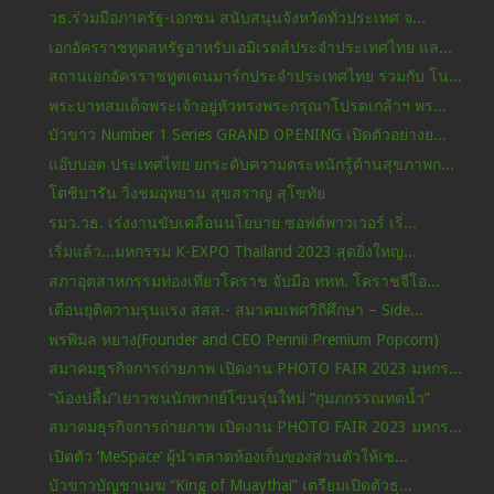
วธ.ร่วมมือภาครัฐ-เอกชน สนับสนุนจังหวัดทั่วประเทศ จ...
เอกอัครราชทูตสหรัฐอาหรับเอมิเรตส์ประจำประเทศไทย แล...
สถานเอกอัครราชทูตเดนมาร์กประจำประเทศไทย ร่วมกับ โน...
พระบาทสมเด็จพระเจ้าอยู่หัวทรงพระกรุณาโปรดเกล้าฯ พร...
บัวขาว Number 1 Series GRAND OPENING เปิดตัวอย่างย...
แอ๊บบอต ประเทศไทย ยกระดับความตระหนักรู้ด้านสุขภาพก...
โตชิบารัน วิ่งชมอุทยาน สุขสราญ สุโขทัย
รมว.วธ. เร่งงานขับเคลื่อนนโยบาย ซอฟต์พาวเวอร์ เริ่...
เริ่มแล้ว...มหกรรม K-EXPO Thailand 2023 สุดยิ่งใหญ...
สภาอุตสาหกรรมท่องเที่ยวโคราช จับมือ ททท. โคราชจีโอ...
เดือนยุติความรุนแรง สสส.- สมาคมเพศวิถีศึกษา – Side...
พรพิมล หยาง(Founder and CEO Pennii Premium Popcorn)
สมาคมธุรกิจการถ่ายภาพ เปิดงาน PHOTO FAIR 2023 มหกร...
“น้องปลื้ม”เยาวชนนักพากย์โขนรุ่นใหม่ “กุมภกรรณทดน้ำ”
สมาคมธุรกิจการถ่ายภาพ เปิดงาน PHOTO FAIR 2023 มหกร...
เปิดตัว ‘MeSpace’ ผู้นำตลาดห้องเก็บของส่วนตัวให้เช...
บัวขาวบัญชาเมฆ “King of Muaythai” เตรียมเปิดตัวธุ...