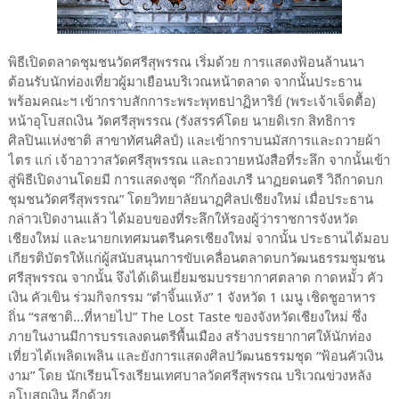
พิธีเปิดตลาดชุมชนวัดศรีสุพรรณ เริ่มด้วย การแสดงฟ้อนล้านนา
ต้อนรับนักท่องเที่ยวผู้มาเยือนบริเวณหน้าตลาด จากนั้นประธาน
พร้อมคณะฯ เข้ากราบสักการะพระพุทธปาฏิหาริย์ (พระเจ้าเจ็ดตื้อ)
หน้าอุโบสถเงิน วัดศรีสุพรรณ (รังสรรค์โดย นายดิเรก สิทธิการ
ศิลปินแห่งชาติ สาขาทัศนศิลป์) และเข้ากราบนมัสการและถวายผ้า
ไตร แก่ เจ้าอาวาสวัดศรีสุพรรณ และถวายหนังสือที่ระลึก จากนั้นเข้า
สู่พิธีเปิดงานโดยมี การแสดงชุด “กึกก้องเภรี นาฏยดนตรี วิถีกาดบก
ชุมชนวัดศรีสุพรรณ” โดยวิทยาลัยนาฏศิลปเชียงใหม่ เมื่อประธาน
กล่าวเปิดงานแล้ว ได้มอบของที่ระลึกให้รองผู้ว่าราชการจังหวัด
เชียงใหม่ และนายกเทศมนตรีนครเชียงใหม่ จากนั้น ประธานได้มอบ
เกียรติบัตรให้แก่ผู้สนับสนุนการขับเคลื่อนตลาดบกวัฒนธรรมชุมชน
ศรีสุพรรณ จากนั้น จึงได้เดินเยี่ยมชมบรรยากาศตลาด กาดหมั้ว คัว
เงิน คัวเขิน ร่วมกิจกรรม “ตำจิ้นแห้ง” 1 จังหวัด 1 เมนู เชิดชูอาหาร
ถิ่น “รสชาติ...ที่หายไป” The Lost Taste ของจังหวัดเชียงใหม่ ซึ่ง
ภายในงานมีการบรรเลงดนตรีพื้นเมือง สร้างบรรยากาศให้นักท่อง
เที่ยวได้เพลิดเพลิน และยังการแสดงศิลปวัฒนธรรมชุด “ฟ้อนคัวเงิน
งาม” โดย นักเรียนโรงเรียนเทศบาลวัดศรีสุพรรณ บริเวณข่วงหลัง
อุโบสถเงิน อีกด้วย