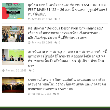
ยูเนี่ยน มอลล์ เอาใจสายแฟ! จัดงาน ‘FASHION FOTO
FEST MARKET’ 22 – 26 ส.ค.นี้ ขนเหล่ากูรูแฟชั่นแชร์
ทิปส์ดีๆเพียบ
สิงหาคม 22, 2563
0
พิธีเปิดงาน "Delicious Destination ปักหมุดสุดอร่อย"
เพื่อส่งเสริมการตลาดการท่องเที่ยวเชิงอาหารและ
ผลิตภัณฑ์ชุมชนจากพื้นที่พิเศษของ อพท.
สิงหาคม 25, 2563
0
สถาบันอาหาร – สภาอุตสาหกรรม – สภาหอการค้าฯชี้
อุตฯอาหารไทยฮึดสู้โควิด-19 ส่งออกครึ่งปีแรก 63 หด
ตัว 2%คาดฟื้นตัวครึ่งปีหลัง 3.6% มุ่งเป้า 1 ล้านล้าน
บาท
สิงหาคม 20, 2563
0
ประธานโครงการคืนคุณแผ่นดิน เสนอแผน ยกเครื่อง
เศรษฐกิจ พลิกโฉมวิธีกระตุ้นเศรษฐกิจ และภาคสังคม
จากภาคส่วนเอกชน ประชาชน
ตุลาคม 02, 2563
0