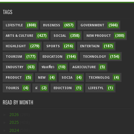
TAGS
(808)
(657)
(566)
LIFESTYLE
BUSINESS
GOVERNMENT
(427)
(358)
(300)
ARTS & CULTURE
SOCIAL
NEW PRODUCT
(279)
(216)
(187)
HIGHLIGHT
SPORTS
ENTERTAIN
(177)
(164)
(154)
TOURISM
EDUCATION
TECHNOLOGY
(63)
(10)
(5)
INDUSTRY
ท่องเที่ยว
AGRICULTURE
(5)
(4)
(4)
(4)
PRODUCT
NEW
SOCIA
TECHNOLOG
(4)
(2)
(1)
(1)
TOURIS
ฝ
EDUCTION
LIFESTYL
READ BY MONTH
►
2026
(289)
►
2025
(438)
►
2024
(598)