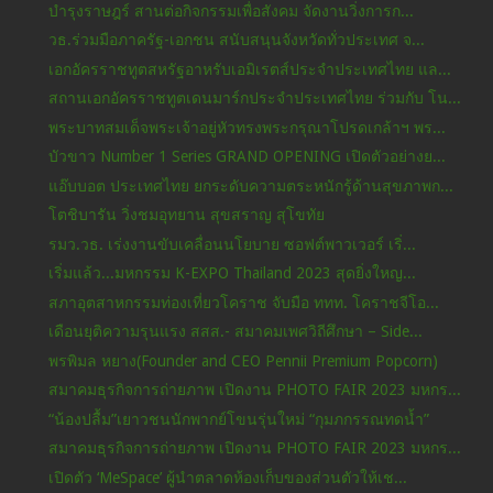
บำรุงราษฎร์ สานต่อกิจกรรมเพื่อสังคม จัดงานวิ่งการก...
วธ.ร่วมมือภาครัฐ-เอกชน สนับสนุนจังหวัดทั่วประเทศ จ...
เอกอัครราชทูตสหรัฐอาหรับเอมิเรตส์ประจำประเทศไทย แล...
สถานเอกอัครราชทูตเดนมาร์กประจำประเทศไทย ร่วมกับ โน...
พระบาทสมเด็จพระเจ้าอยู่หัวทรงพระกรุณาโปรดเกล้าฯ พร...
บัวขาว Number 1 Series GRAND OPENING เปิดตัวอย่างย...
แอ๊บบอต ประเทศไทย ยกระดับความตระหนักรู้ด้านสุขภาพก...
โตชิบารัน วิ่งชมอุทยาน สุขสราญ สุโขทัย
รมว.วธ. เร่งงานขับเคลื่อนนโยบาย ซอฟต์พาวเวอร์ เริ่...
เริ่มแล้ว...มหกรรม K-EXPO Thailand 2023 สุดยิ่งใหญ...
สภาอุตสาหกรรมท่องเที่ยวโคราช จับมือ ททท. โคราชจีโอ...
เดือนยุติความรุนแรง สสส.- สมาคมเพศวิถีศึกษา – Side...
พรพิมล หยาง(Founder and CEO Pennii Premium Popcorn)
สมาคมธุรกิจการถ่ายภาพ เปิดงาน PHOTO FAIR 2023 มหกร...
“น้องปลื้ม”เยาวชนนักพากย์โขนรุ่นใหม่ “กุมภกรรณทดน้ำ”
สมาคมธุรกิจการถ่ายภาพ เปิดงาน PHOTO FAIR 2023 มหกร...
เปิดตัว ‘MeSpace’ ผู้นำตลาดห้องเก็บของส่วนตัวให้เช...