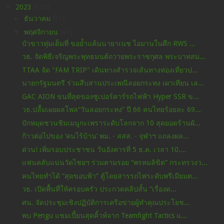
▼
2023
(630)
►
ธันวาคม
(71)
▼
พฤศจิกายน
(47)
บัวขาวทุ่มเต็มที่ ขอย้ำแค้นนายาเนช ไอมานในศึก RWS ...
วธ. จัดพิธีเจริญพระพุทธมนต์ถวายพระราชกุศล พระบาทสม...
TTAA จัด "FAM TRIP" เดินทางสำรวจเส้นทางท่องเที่ยวป...
นายกรัฐมนตรี ร่วมสืบสานประเพณีลอยกระทง เผาเทียน เล...
GAC AION ขนที่สุดของซูเปอร์คาร์รถไฟฟ้า Hyper SSR ข...
วธ.ปลื้มเผยผลโพล“วันลอยกระทง” ปี 66 คนไทยร้อยละ 69...
ปักหมุดชวนชิมเมนูกะเพราระดับโลกจาก 10 สุดยอดร้านผั...
ก้าวต่อไปของ ‘คนไร้บ้าน’ พม. - สสส. - จุฬาฯ แถลงผล...
ด่วน! เพิ่มรอบประชาชน วันอังคารที่ 5 ธ.ค. เวลา 10....
แฟนคลับแน่นวัดไชยฯ ร่วมตามรอย “พรหมลิขิต” กระทรวงว...
คนไทยทำได้ “สุดขอบฟ้า” ตู้โดยสารรถไฟระดับพรีเมียมต...
วธ. เปิดพื้นที่ให้ครอบครัว ประกวดคลิปสั้น “เรื่องด...
ศน. จัดประชุมเชิงปฏิบัติการเครือข่ายผู้ทำคุณประโยช...
พบ Pengu แชมเปี้ยนสุดคิ้วท์จาก Teamfight Tactics แ...