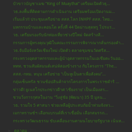
บัวขาวบัญชาเมฆ “King of Muaythai” เตรียมเปิดตัวธุ...
วธ.ลงพื้นที่ติดตามการดำเนินงาน เตรียมพร้อมเปิดงานม...
เริ่มแล้ว!! ประชุมเครือข่าย สสส.โลก INHPF สสส. ไทย...
มหกรรมบ้านและคอนโด ครั้งที่ 44 ปิดม่านสุดหรู โปรแร...
วธ. เตรียมรองรับนักท่องเที่ยวช่วงปีใหม่ จัดสร้างสิ...
กรรมการผู้ทรงคุณวุฒิในคณะกรรมการพิจารณากลั่นกรองคำ...
วธ.จับมือจังหวัดเชียงใหม่ เปิดตัว ตลาดชุมชนวัดศรีส...
กระทรวงอุตสาหกรรมและผู้นำอุตสาหกรรมในเอเชียตะวันออ...
ททท. ชวนสัมผัสมนต์เสน่ห์สองข้างราง กับโครงการ “The...
สสส.-กทม. หนุน เครือข่าย “เป็นหูเป็นตาเพื่อสังคม”...
กลุ่มเซ็นทรัล ชวนช้อปสินค้าจากโครงการในพระราชดำริ ...
ข่าวดี! ยูเนสโกประกข่าวดีาศ ‘เชียงราย’ เป็นเมืองสร...
ชวนวิ่งการกุศลในงาน “วิ่งสู่ชัย (พัฒนา) 35 ปี มูลน...
วธ. รวมใจ 5 ศาสนา ช่วยเหลือผู้ประสบภัยน้ำท่วมจังหว...
เมกาทรานซ์ฯ เลือกแบรนด์ที่เราเชื่อมั่น เลือกสมรรถ...
กระทรวงวัฒนธรรม ขับเคลื่อนงานตามนโยบายรัฐบาล เน้นห...
►
ตุลาคม
(71)