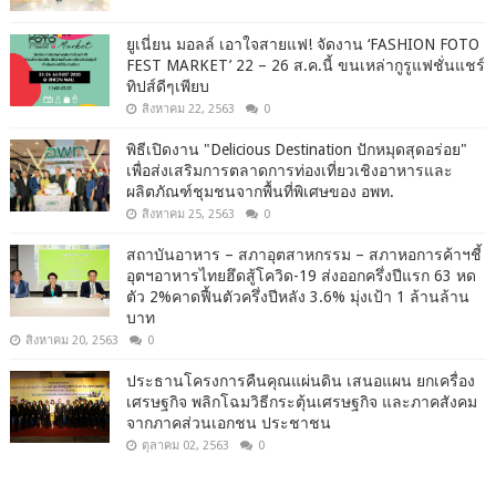
ยูเนี่ยน มอลล์ เอาใจสายแฟ! จัดงาน ‘FASHION FOTO
FEST MARKET’ 22 – 26 ส.ค.นี้ ขนเหล่ากูรูแฟชั่นแชร์
ทิปส์ดีๆเพียบ
สิงหาคม 22, 2563
0
พิธีเปิดงาน "Delicious Destination ปักหมุดสุดอร่อย"
เพื่อส่งเสริมการตลาดการท่องเที่ยวเชิงอาหารและ
ผลิตภัณฑ์ชุมชนจากพื้นที่พิเศษของ อพท.
สิงหาคม 25, 2563
0
สถาบันอาหาร – สภาอุตสาหกรรม – สภาหอการค้าฯชี้
อุตฯอาหารไทยฮึดสู้โควิด-19 ส่งออกครึ่งปีแรก 63 หด
ตัว 2%คาดฟื้นตัวครึ่งปีหลัง 3.6% มุ่งเป้า 1 ล้านล้าน
บาท
สิงหาคม 20, 2563
0
ประธานโครงการคืนคุณแผ่นดิน เสนอแผน ยกเครื่อง
เศรษฐกิจ พลิกโฉมวิธีกระตุ้นเศรษฐกิจ และภาคสังคม
จากภาคส่วนเอกชน ประชาชน
ตุลาคม 02, 2563
0