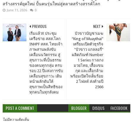
สร้างสรรค์ยุคใหม่ ปั้นคนรุ่นใหม่สู่ตลาดสร้างสรรค์โลก
June 11, 2026
0
PREVIOUS
NEXT
เริ่มแล้ว!! ประชุม
บัวขาวบัญชาเมฆ
เครือข่าย สสส.โลก
“King of Muaythai”
INHPF สสส. ไทยเจ้า
เตรียมเปิดตัวธุรกิจ
ภาพสานพลังขับ
"บัวขาว แกลลอรี่"
เคลื่อนนวัตกรรม สู่
ผลิตภัณฑ์ Number
สุขภาวะที่เป็นธรรม
1 Series กางเกง
ของคนทุกกลุ่ม ครบ
มวยไทย, เสื้อแขน
รอบ 22 ปีแห่งการขับ
กุด และเสื้อกล้าม
เคลื่อนสุขภาวะ เดิน
พร้อมเปิดใจเต็มร้อย
หน้าผลักดันให้
2 ไฟลท์ ส่งท้ายปี
สุขภาพเป็นสิทธิของ
2566
ทุกคนในทุกสังคม
POST A COMMENT
BLOGGER
DISQUS
FACEBOOK
ไม่มีความคิดเห็น