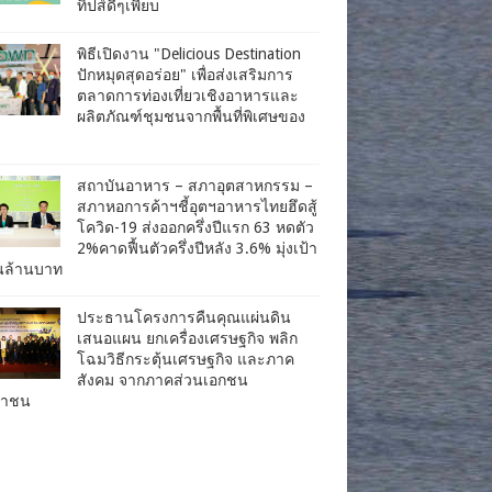
ทิปส์ดีๆเพียบ
พิธีเปิดงาน "Delicious Destination
ปักหมุดสุดอร่อย" เพื่อส่งเสริมการ
ตลาดการท่องเที่ยวเชิงอาหารและ
ผลิตภัณฑ์ชุมชนจากพื้นที่พิเศษของ
สถาบันอาหาร – สภาอุตสาหกรรม –
สภาหอการค้าฯชี้อุตฯอาหารไทยฮึดสู้
โควิด-19 ส่งออกครึ่งปีแรก 63 หดตัว
2%คาดฟื้นตัวครึ่งปีหลัง 3.6% มุ่งเป้า
านล้านบาท
ประธานโครงการคืนคุณแผ่นดิน
เสนอแผน ยกเครื่องเศรษฐกิจ พลิก
โฉมวิธีกระตุ้นเศรษฐกิจ และภาค
สังคม จากภาคส่วนเอกชน
ชาชน