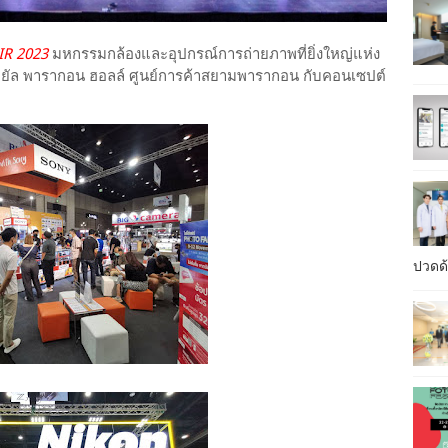
IR 2023
มหกรรมกล้องและอุปกรณ์การถ่ายภาพที่ยิ่งใหญ่แห่ง
5 รอยัล พารากอน ฮอลล์ ศูนย์การค้าสยามพารากอน กับคอนเซปต์
ปวดด้