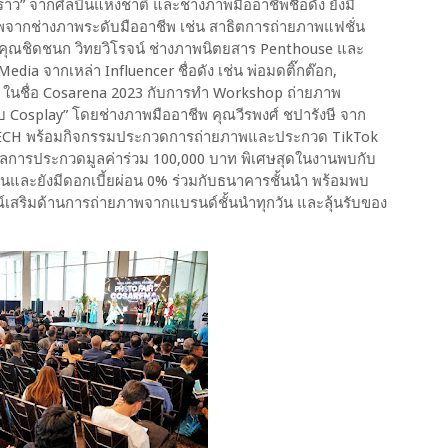
าว” จากศิลปินแห่งชาติ และช่างภาพมืออาชีพชื่อดัง ยังมี
พจากช่างภาพระดับมืออาชีพ เช่น สาธิตการถ่ายภาพแฟชั่น
โดยคุณชิดชนก วิทยวิโรจน์ ช่างภาพนิตยสาร Penthouse และ
a จากเหล่า Influencer ชื่อดัง เช่น พ่อมดติ๊กต๊อก,
ในชื่อ Cosarena 2023 กับการทำ Workshop ถ่ายภาพ
ับ Cosplay” โดยช่างภาพมืออาชีพ คุณวีรพงศ์ ชปารังษี จาก
T TECH พร้อมกิจกรรมประกวดการถ่ายภาพและประกวด TikTok
างวัลการประกวดมูลค่าร่วม 100,000 บาท พิเศษสุดในงานพบกับ
และยังมีดอกเบี้ยผ่อน 0% ร่วมกับธนาคารชั้นนำ พร้อมพบ
ณ์เสริมด้านการถ่ายภาพจากแบรนด์ชั้นนำทุกวัน และลุ้นรับของ