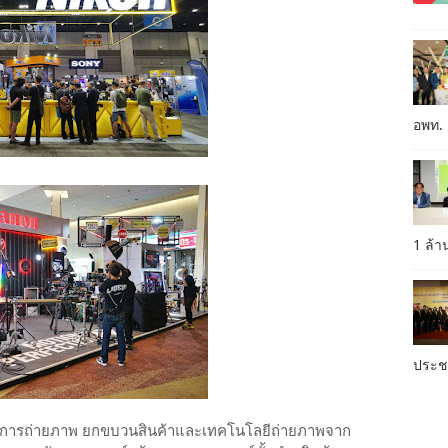
อพท.
1 ล้
ประ
วงการถ่ายภาพ ยกขบวนสินค้าและเทคโนโลยีถ่ายภาพจาก