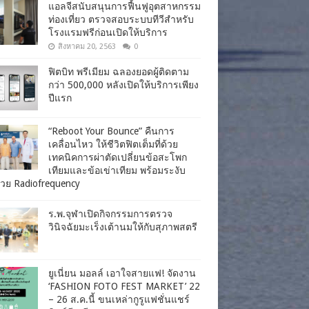
แอลจีสนับสนุนการฟื้นฟูอุตสาหกรรม
ท่องเที่ยว ตรวจสอบระบบทีวีสำหรับ
โรงแรมฟรีก่อนเปิดให้บริการ
สิงหาคม 20, 2563
0
ฟิตบิท พรีเมียม ฉลองยอดผู้ติดตาม
กว่า 500,000 หลังเปิดให้บริการเพียง
ปีแรก
“Reboot Your Bounce” คืนการ
เคลื่อนไหว ให้ชีวิตฟิตเต็มที่ด้วย
เทคนิคการผ่าตัดเปลี่ยนข้อสะโพก
เทียมและข้อเข่าเทียม พร้อมระงับ
วย Radiofrequency
ร.พ.จุฬาเปิดกิจกรรมการตรวจ
วินิจฉัยมะเร็งเต้านมให้กับสุภาพสตรี
ยูเนี่ยน มอลล์ เอาใจสายแฟ! จัดงาน
‘FASHION FOTO FEST MARKET’ 22
– 26 ส.ค.นี้ ขนเหล่ากูรูแฟชั่นแชร์