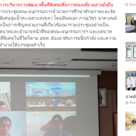
บริหารการพัฒนาพื้นที่พิเศษเพื่อการท่องเที่ยวอย่างยั่งยืน
สิงห
การประชุมคณะอนุกรรมการอำนวยการศึกษาศักยภาพและจัด
ี่พิเศษลุ่มน้ำทะเลสาบสงขลา โดยมีพลเอก ภาณุวัชร นาควงษม์
ป็นการเชิญหน่วยงานที่เกี่ยวข้องมาร่วมประชุมอย่างเป็น
จในบทบาทและอำนาจหน้าที่ของคณะอนุกรรมการฯ และบทบาท
่พิเศษในที่ใดก็ตาม อพท. ต้องอาศัยการผนึกกำลัง และความ
รทำงานให้บรรลุผลสำเร็จ
ปวดด้
สิงห