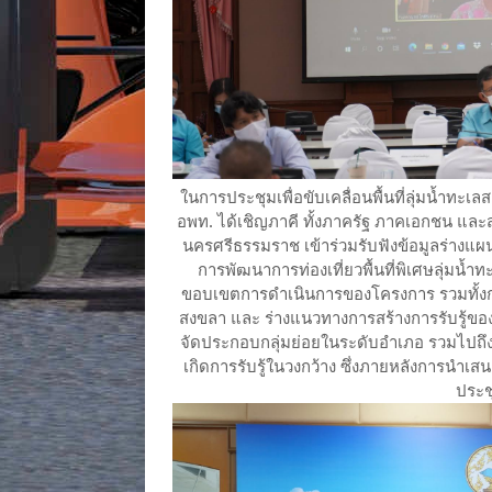
ในการประชุมเพื่อขับเคลื่อนพื้นที่ลุ่มน้ำทะเลสา
อพท. ได้เชิญภาคี ทั้งภาครัฐ ภาคเอกชน และส
นครศรีธรรมราช เข้าร่วมรับฟังข้อมูลร่าง
การพัฒนาการท่องเที่ยวพื้นที่พิเศษลุ่มน้
ขอบเขตการดำเนินการของโครงการ รวมทั้งการ
สงขลา และ ร่างแนวทางการสร้างการรับรู้ของโ
จัดประกอบกลุ่มย่อยในระดับอำเภอ รวมไปถึง
เกิดการรับรู้ในวงกว้าง ซึ่งภายหลังการนำเ
ประช