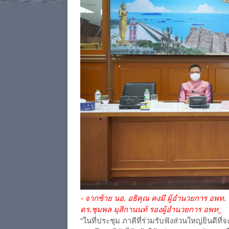
- จากซ้าย นอ. อธิคุณ คงมี ผู้อำนวยการ อพ
ดร.ชุมพล มุสิกานนท์ รองผู้อำนวยการ อพท_
“ในที่ประชุม ภาคีที่ร่วมรับฟังส่วนใหญ่ยินดี