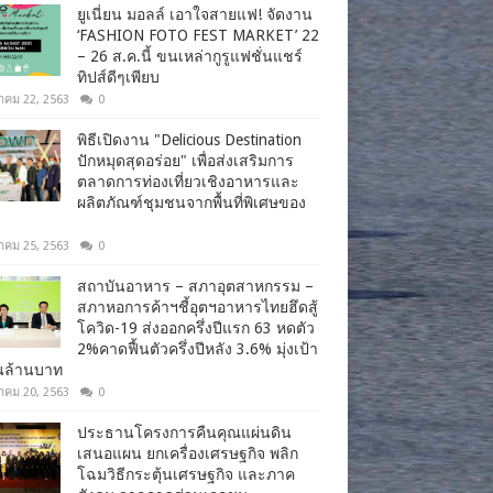
ยูเนี่ยน มอลล์ เอาใจสายแฟ! จัดงาน
‘FASHION FOTO FEST MARKET’ 22
– 26 ส.ค.นี้ ขนเหล่ากูรูแฟชั่นแชร์
ทิปส์ดีๆเพียบ
าคม 22, 2563
0
พิธีเปิดงาน "Delicious Destination
ปักหมุดสุดอร่อย" เพื่อส่งเสริมการ
ตลาดการท่องเที่ยวเชิงอาหารและ
ผลิตภัณฑ์ชุมชนจากพื้นที่พิเศษของ
าคม 25, 2563
0
สถาบันอาหาร – สภาอุตสาหกรรม –
สภาหอการค้าฯชี้อุตฯอาหารไทยฮึดสู้
โควิด-19 ส่งออกครึ่งปีแรก 63 หดตัว
2%คาดฟื้นตัวครึ่งปีหลัง 3.6% มุ่งเป้า
านล้านบาท
าคม 20, 2563
0
ประธานโครงการคืนคุณแผ่นดิน
เสนอแผน ยกเครื่องเศรษฐกิจ พลิก
โฉมวิธีกระตุ้นเศรษฐกิจ และภาค