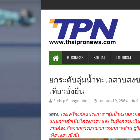
BUSINESS
SOCIAL
TOURISM
ยกระดับลุ่มน้ำทะเลสาบสงขล
เที่ยวยั่งยืน
Suthep Puangmahod
เมษายน 19, 2564
0
อพท.
เร่งเครื่องก่อนประกาศ “ลุ่มน้ำทะเลสาบสงขล
แผนการดำเนินโครงการฯ และรับฟังความเห็นจา
งานต้องเกิดจากการบูรณาการทุกภาคส่วน ชูวิถี
เที่ยวอย่างยั่งยืน