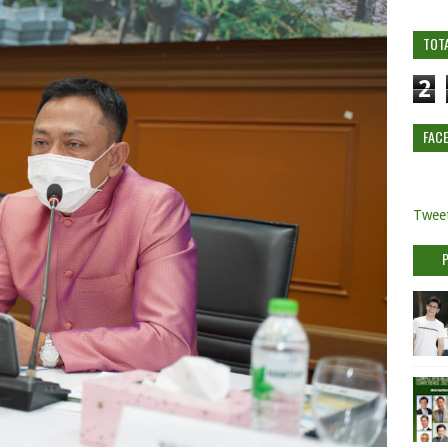
TOT
2
FAC
Tweet