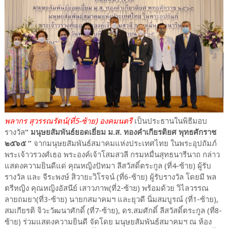
พลากร สุวรรณรัตน์(ที่5-ซ้าย) องคมนตรี
เป็นประธานในพิธีมอบ
รางวัล
“ มนุษยสัมพันธ์ยอดเยี่ยม ม.ส. ทองคำเกียรติยศ พุทธศักราช
๒๕๖๕ ”
จากมนุษยสัมพันธ์สมาคมแห่งประเทศไทย ในพระอุปถัมภ์
พระเจ้าวรวงศ์เธอ พระองค์เจ้าโสมสวลี กรมหมื่นสุทธนารีนาถ กล่าว
แสดงความยินดีแด่ คุณหญิงปัทมา ลีสวัสดิ์ตระกูล (ที่4-ซ้าย) ผู้รับ
รางวัล และ จีระพงษ์ สิวายะวิโรจน์ (ที่6-ซ้าย) ผู้รับรางวัล โดยมี พล
ตรีหญิง คุณหญิงอัสนีย์ เสาวภาพ(ที่2-ซ้าย) พร้อมด้วย วิไลวรรณ
ลายถมยา(ที่3-ซ้าย) นายกสมาคมฯ และยุวดี นิ่มสมบูรณ์ (ที่1-ซ้าย),
สมเกียรติ จิวะวัฒนาศักดิ์ (ที่7-ซ้าย), ดร.สมศักดิ์ ลีสวัสดิ์ตระกูล (ที่8-
ซ้าย) ร่วมแสดงความยินดี จัดโดย มนุษยสัมพันธ์สมาคมฯ ณ ห้อง