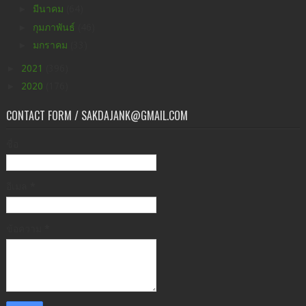
►
มีนาคม
(64)
►
กุมภาพันธ์
(46)
►
มกราคม
(33)
►
2021
(396)
►
2020
(176)
CONTACT FORM / SAKDAJANK@GMAIL.COM
ชื่อ
อีเมล
*
ข้อความ
*