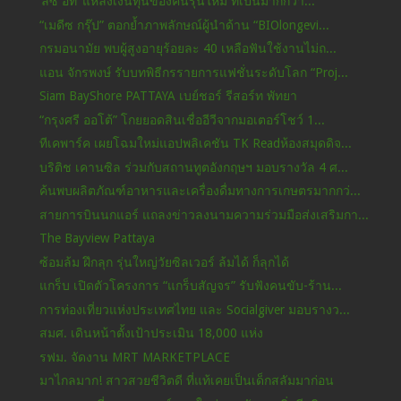
‘ลีซ อิท’ แหล่งเงินทุนของคนรุ่นใหม่ ที่เป็นมากกว่า...
“เมดีซ กรุ๊ป” ตอกย้ำภาพลักษณ์ผู้นำด้าน “BIOlongevi...
กรมอนามัย พบผู้สูงอายุร้อยละ 40 เหลือฟันใช้งานไม่ถ...
แอน จักรพงษ์ รับบทพิธีกรรายการแฟชั่นระดับโลก “Proj...
Siam BayShore PATTAYA เบย์ชอร์ รีสอร์ท พัทยา
“กรุงศรี ออโต้” โกยยอดสินเชื่ออีวีจากมอเตอร์โชว์ 1...
ทีเคพาร์ค เผยโฉมใหม่แอปพลิเคชัน TK Readห้องสมุดดิจ...
บริติช เคานซิล ร่วมกับสถานทูตอังกฤษฯ มอบรางวัล 4 ศ...
ค้นพบผลิตภัณฑ์อาหารและเครื่องดื่มทางการเกษตรมากกว่...
สายการบินนกแอร์ แถลงข่าวลงนามความร่วมมือส่งเสริมกา...
The Bayview Pattaya
ซ้อมล้ม ฝึกลุก รุ่นใหญ่วัยซิลเวอร์ ล้มได้ ก็ลุกได้
แกร็บ เปิดตัวโครงการ “แกร็บสัญจร” รับฟังคนขับ-ร้าน...
การท่องเที่ยวแห่งประเทศไทย และ Socialgiver มอบรางว...
สมศ. เดินหน้าตั้งเป้าประเมิน 18,000 แห่ง
รฟม. จัดงาน MRT MARKETPLACE
มาไกลมาก! สาวสวยชีวิตดี ที่แท้เคยเป็นเด็กสลัมมาก่อน