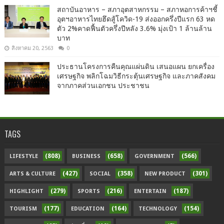
สถาบันอาหาร – สภาอุตสาหกรรม – สภาหอการค้าฯชี้
อุตฯอาหารไทยฮึดสู้โควิด-19 ส่งออกครึ่งปีแรก 63 หด
ตัว 2%คาดฟื้นตัวครึ่งปีหลัง 3.6% มุ่งเป้า 1 ล้านล้าน
บาท
สิงหาคม 20, 2563
0
ประธานโครงการคืนคุณแผ่นดิน เสนอแผน ยกเครื่อง
เศรษฐกิจ พลิกโฉมวิธีกระตุ้นเศรษฐกิจ และภาคสังคม
จากภาคส่วนเอกชน ประชาชน
TAGS
(808)
(658)
(566)
LIFESTYLE
BUSINESS
GOVERNMENT
(427)
(358)
(301)
ARTS & CULTURE
SOCIAL
NEW PRODUCT
(279)
(216)
(187)
HIGHLIGHT
SPORTS
ENTERTAIN
(177)
(164)
(154)
TOURISM
EDUCATION
TECHNOLOGY