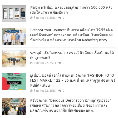
ฟิตบิท พรีเมียม ฉลองยอดผู้ติดตามกว่า 500,000 หลัง
เปิดให้บริการเพียงปีแรก
สิงหาคม 19, 2563
0
“Reboot Your Bounce” คืนการเคลื่อนไหว ให้ชีวิตฟิต
เต็มที่ด้วยเทคนิคการผ่าตัดเปลี่ยนข้อสะโพกเทียมและ
ข้อเข่าเทียม พร้อมระงับปวดด้วย Radiofrequency
ร.พ.จุฬาเปิดกิจกรรมการตรวจวินิจฉัยมะเร็งเต้านมให้
กับสุภาพสตรี
สิงหาคม 22, 2563
0
ยูเนี่ยน มอลล์ เอาใจสายแฟ! จัดงาน ‘FASHION FOTO
FEST MARKET’ 22 – 26 ส.ค.นี้ ขนเหล่ากูรูแฟชั่นแชร์
ทิปส์ดีๆเพียบ
สิงหาคม 22, 2563
0
พิธีเปิดงาน "Delicious Destination ปักหมุดสุดอร่อย"
เพื่อส่งเสริมการตลาดการท่องเที่ยวเชิงอาหารและ
ผลิตภัณฑ์ชุมชนจากพื้นที่พิเศษของ อพท.