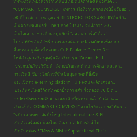
ททท.ชวนเที่ยวสงกรานต์แบบใหม่ดูแลตัวเองเพิ่มอีกนิด ...
“COMMART COMVERSE” มหกรรมไอทีงานแรกแห่งปียิ้มรับยอ...
50 ปีโรงพยาบาลกรุงเทพ BE STRONG FOR SURGERYคืนชีวิ...
เย็นฉ่ำรับซัมเมอร์! The 1 สาดโปรแรง จับมือกว่า 20 ...
เอ็นไอเอ เผยข่าวดี กองทุนยักษ์ “อควาสปาร์ค” ตั้ง ส...
ไทย สพิริท อินดัสทรี ร่วมรณรงค์ความปลอดภัยบนท้องถนน
ลิ้มลองเมนูเด็ดสไตล์เยอรมันที่ Paulaner Garden Res...
ใหม่ล่าสุด เครื่องดูดฝุ่นอัจฉริยะ รุ่น “Dreame H11...
“ประกันภัยไทยวิวัฒน์” ส่งมอบโอกาสด้านการศึกษาและสา...
การเงินสีเขียว: อีกก้าวที่จำเป็นสู่อนาคตที่ยั่งยืน
มธ. เปิดตัว e-learning platform TU Nextและจัดเสวนา...
'ประกันภัยไทยวิวัฒน์' ตอกย้ำความสำเร็จตลอด 70 ปี ด...
Harley-Davidson® ชวนเหล่านักขี่พุ่งทะยานไปกับนิยาม...
เริ่มแล้ว!! “COMMART COMVERSE” งานไอทีแรกของปีพันธ...
“หนีกรุง-ททท.” จัดยิ่งใหญ่ International Jazz & Bl...
เปิดตัวเครื่องดื่มน้องใหม่ อีเดน แอปเปิ้ลซ่าส์ ไม่...
เปิดรับสมัคร!! “Miss & Mister Supranational Thaila...