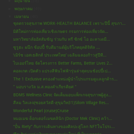
►
มิถุนายน
(38)
►
พฤษภาคม
(49)
▼
เมษายน
(48)
ชุดตรวจสุขภาพ WORK-HEALTH BALANCE เพราะปีนี้ สุขภา...
มิติใหม่การท่องเที่ยวเชิงเกษตร กรมการท่องเที่ยวจัด...
มหาวิทยาลัยอัสสัมชัญ ร่วมกับ ทรี ซิกซ์ โอ อะคาเดมี...
ซูรูฮะ ผนึก ช้อปปี้ รับดีมานด์ผู้บริโภคยุคดิจิทัล ...
‘เมิร์ซ เอสเธติกส์ ประเทศไทย’ เฉลิมฉลองก้าวสู่ปีที...
ไบเออร์ไทย จัดโครงการ Better Farms, Better Lives 2...
คอลเกต เปิดตัว แปรงสีฟันไฟฟ้ารุ่นล่าสุดบนช้อปปี้เป...
The 1 Exclusive ครองตำแหน่งผู้นำโปรแกรมดูแลลูกค้าร...
" มอบรางวัล ม.ส.ทองคำเกียรติยศ "
BDMS Wellness Clinic จัดเต็มมอบแพ็กเกจสุขภาพผู้สูง...
สีลม วิลเลจ(ซอยสวัสดี-สุขุมวิท31)Silom Village Res...
Wonderful Pearl (cruise)Cruise
หมอเมฆ ด็อกเตอร์เมฆคลินิก (Doctor Mek Clinic) คว้า...
“ปั๋น Riety” กับการเดินทางของศิลปะสู่โลก NFTในโปรเ...