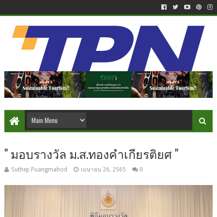
" มอบรางวัล ม.ส.ทองคำเกียรติยศ "
Suthep Puangmahod
เมษายน 26, 2565
0