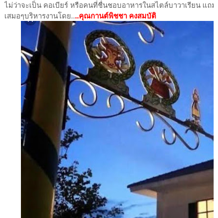
ไม่ว่าจะเป็น คอเบียร์ หรือคนที่ชื่นชอบอาหารในสไตล์บาวาเรียน แถมย
เสมอๆบริหารงานโดย..
..คุณกานต์พิชชา คงสมบัติ