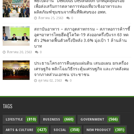
พิธีเปิดงาน "Delicious Destination ปักหมุดสุดอร่อย"
เพื่อส่งเสริมการตลาดการท่องเที่ยวเชิงอาหารและ
ผลิตภัณฑ์ชุมชนจากพื้นที่พิเศษของ อพท.
สิงหาคม 25, 2563
0
สถาบันอาหาร – สภาอุตสาหกรรม – สภาหอการค้าฯชี้
อุตฯอาหารไทยฮึดสู้โควิด-19 ส่งออกครึ่งปีแรก 63 หด
ตัว 2%คาดฟื้นตัวครึ่งปีหลัง 3.6% มุ่งเป้า 1 ล้านล้าน
บาท
สิงหาคม 20, 2563
0
ประธานโครงการคืนคุณแผ่นดิน เสนอแผน ยกเครื่อง
เศรษฐกิจ พลิกโฉมวิธีกระตุ้นเศรษฐกิจ และภาคสังคม
จากภาคส่วนเอกชน ประชาชน
ตุลาคม 02, 2563
0
TAGS
(810)
(660)
(566)
LIFESTYLE
BUSINESS
GOVERNMENT
(427)
(358)
(301)
ARTS & CULTURE
SOCIAL
NEW PRODUCT