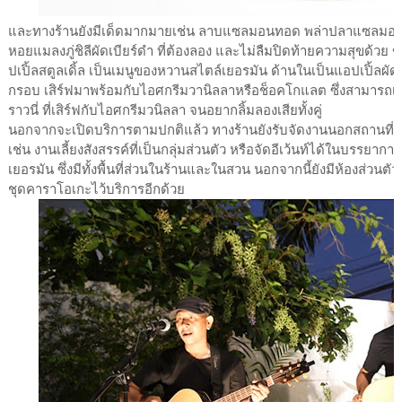
และทางร้านยังมีเด็ดมากมายเช่น ลาบแซลมอนทอด พล่าปลาแซลมอนส
หอยแมลงภู่ชิลีผัดเบียร์ดำ ที่ต้องลอง และไม่ลืมปิดท้ายความสุขด้ว
ปเปิ้ลสตูลเดิ้ล เป็นเมนูของหวานสไตล์เยอรมัน ด้านในเป็นแอปเปิ้ลผ
กรอบ เสิร์ฟมาพร้อมกับไอศกรีมวานิลลาหรือช็อคโกแลต ซึ่งสามารถเ
ราวนี่ ที่เสิร์ฟกับไอศกรีมวนิลลา จนอยากลิ้มลองเสียทั้งคู่
นอกจากจะเปิดบริการตามปกติแล้ว ทางร้านยังรับจัดงานนอกสถานที่ 
เช่น งานเลี้ยงสังสรรค์ที่เป็นกลุ่มส่วนตัว หรือจัดอีเว้นท์ได้ในบรรยา
เยอรมัน ซึ่งมีทั้งพื้นที่ส่วนในร้านและในสวน นอกจากนี้ยังมีห้องส่ว
ชุดคาราโอเกะไว้บริการอีกด้วย