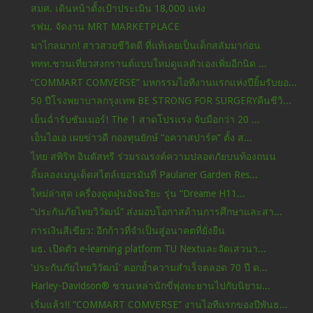
สมศ. เดินหน้าตั้งเป้าประเมิน 18,000 แห่ง
รฟม. จัดงาน MRT MARKETPLACE
มาไกลมาก! สาวสวยชีวิตดี ที่แท้เคยเป็นเด็กสลัมมาก่อน
ททท.ชวนเที่ยวสงกรานต์แบบใหม่ดูแลตัวเองเพิ่มอีกนิด ...
“COMMART COMVERSE” มหกรรมไอทีงานแรกแห่งปียิ้มรับยอ...
50 ปีโรงพยาบาลกรุงเทพ BE STRONG FOR SURGERYคืนชีวิ...
เย็นฉ่ำรับซัมเมอร์! The 1 สาดโปรแรง จับมือกว่า 20 ...
เอ็นไอเอ เผยข่าวดี กองทุนยักษ์ “อควาสปาร์ค” ตั้ง ส...
ไทย สพิริท อินดัสทรี ร่วมรณรงค์ความปลอดภัยบนท้องถนน
ลิ้มลองเมนูเด็ดสไตล์เยอรมันที่ Paulaner Garden Res...
ใหม่ล่าสุด เครื่องดูดฝุ่นอัจฉริยะ รุ่น “Dreame H11...
“ประกันภัยไทยวิวัฒน์” ส่งมอบโอกาสด้านการศึกษาและสา...
การเงินสีเขียว: อีกก้าวที่จำเป็นสู่อนาคตที่ยั่งยืน
มธ. เปิดตัว e-learning platform TU Nextและจัดเสวนา...
'ประกันภัยไทยวิวัฒน์' ตอกย้ำความสำเร็จตลอด 70 ปี ด...
Harley-Davidson® ชวนเหล่านักขี่พุ่งทะยานไปกับนิยาม...
เริ่มแล้ว!! “COMMART COMVERSE” งานไอทีแรกของปีพันธ...