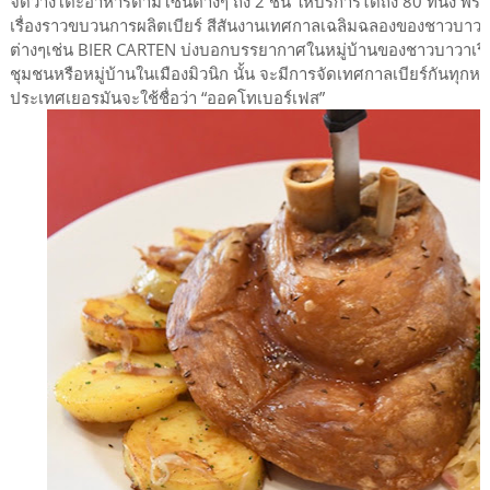
จัดวางโต๊ะอาหารตามโซนต่างๆ ถึง 2 ชั้น ให้บริการได้ถึง 80 ที่นั่ง พร
เรื่องราวขบวนการผลิตเบียร์ สีสันงานเทศกาลเฉลิมฉลองของชาวบาวาเรี
ต่างๆเช่น BIER CARTEN บ่งบอกบรรยากาศในหมู่บ้านของชาวบาวาเร
ชุมชนหรือหมู่บ้านในเมืองมิวนิก นั้น จะมีการจัดเทศกาลเบียร์กันทุกหม
ประเทศเยอรมันจะใช้ชื่อว่า “ออคโทเบอร์เฟส”