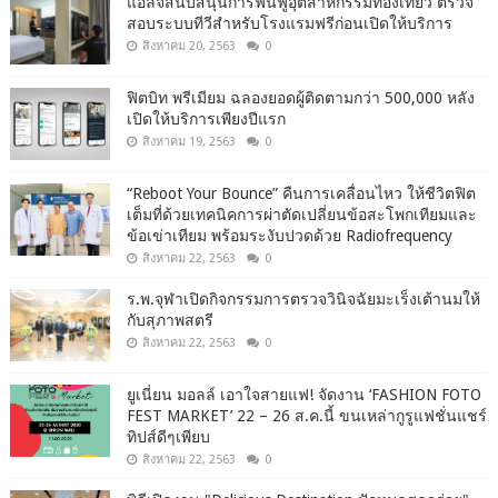
แอลจีสนับสนุนการฟื้นฟูอุตสาหกรรมท่องเที่ยว ตรวจ
สอบระบบทีวีสำหรับโรงแรมฟรีก่อนเปิดให้บริการ
สิงหาคม 20, 2563
0
ฟิตบิท พรีเมียม ฉลองยอดผู้ติดตามกว่า 500,000 หลัง
เปิดให้บริการเพียงปีแรก
สิงหาคม 19, 2563
0
“Reboot Your Bounce” คืนการเคลื่อนไหว ให้ชีวิตฟิต
เต็มที่ด้วยเทคนิคการผ่าตัดเปลี่ยนข้อสะโพกเทียมและ
ข้อเข่าเทียม พร้อมระงับปวดด้วย Radiofrequency
สิงหาคม 22, 2563
0
ร.พ.จุฬาเปิดกิจกรรมการตรวจวินิจฉัยมะเร็งเต้านมให้
กับสุภาพสตรี
สิงหาคม 22, 2563
0
ยูเนี่ยน มอลล์ เอาใจสายแฟ! จัดงาน ‘FASHION FOTO
FEST MARKET’ 22 – 26 ส.ค.นี้ ขนเหล่ากูรูแฟชั่นแชร์
ทิปส์ดีๆเพียบ
สิงหาคม 22, 2563
0