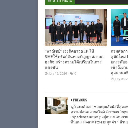
RELATED POSTS
"พาณิชย์” เร่งติดอาวุธ IP ให้
กรมศุลกาก
SMEใช้ทรัพย์สินทางปัญญาต่อยอด
สู่มิติใ
ธุรกิจ สร้างความได้เปรียบในการ
ยกระดับอง
แข่งขัน
เข้าถึงง่
สู่อนาคตที่
July 15, 2026
0
July 06, 
PREVIOUS
‘มูว์ แบงค์คอก’ ชวนคุณสัมผัสที่สุดแห
ความผ่อนคลายสไตล์ German Roya
Experienceนอนหรู อยู่สบาย เอนกา
ที่นอน Hilker Mattress มูลค่า 1 ล้า