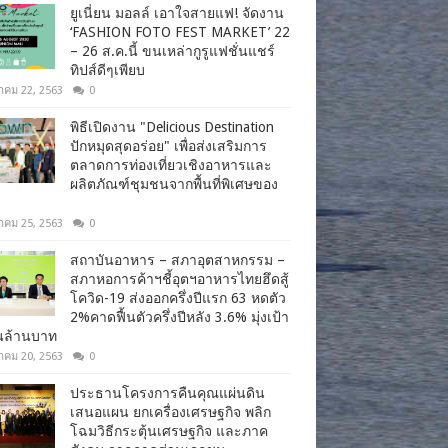
ยูเนี่ยน มอลล์ เอาใจสายแฟ! จัดงาน
‘FASHION FOTO FEST MARKET’ 22
– 26 ส.ค.นี้ ขนเหล่ากูรูแฟชั่นแชร์
ทิปส์ดีๆเพียบ
าคม 22, 2563
0
พิธีเปิดงาน "Delicious Destination
ปักหมุดสุดอร่อย" เพื่อส่งเสริมการ
ตลาดการท่องเที่ยวเชิงอาหารและ
ผลิตภัณฑ์ชุมชนจากพื้นที่พิเศษของ
าคม 25, 2563
0
สถาบันอาหาร – สภาอุตสาหกรรม –
สภาหอการค้าฯชี้อุตฯอาหารไทยฮึดสู้
โควิด-19 ส่งออกครึ่งปีแรก 63 หดตัว
2%คาดฟื้นตัวครึ่งปีหลัง 3.6% มุ่งเป้า
านล้านบาท
าคม 20, 2563
0
ประธานโครงการคืนคุณแผ่นดิน
เสนอแผน ยกเครื่องเศรษฐกิจ พลิก
โฉมวิธีกระตุ้นเศรษฐกิจ และภาค