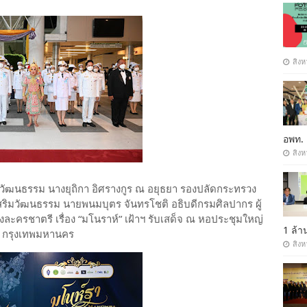
สิงห
อพท.
สิงห
วัฒนธรรม นางยุถิกา อิศรางกูร ณ อยุธยา รองปลัดกระทรวง
ริมวัฒนธรรม นายพนมบุตร จันทรโชติ อธิบดีกรมศิลปากร ผู้
รชาตรี เรื่อง “มโนราห์” เฝ้าฯ รับเสด็จ ณ หอประชุมใหญ่
1 ล้
ง กรุงเทพมหานคร
สิงห