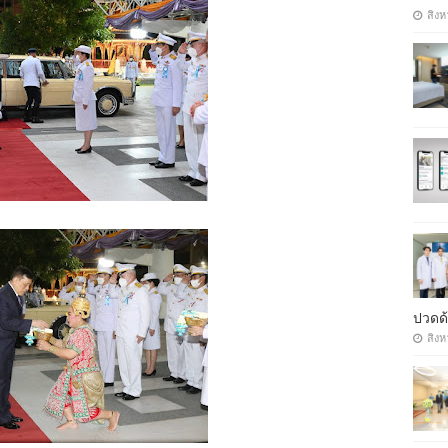
สิงห
ปวดด้
สิงห