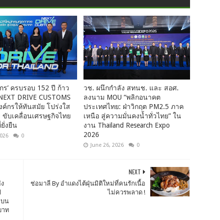
ร’ ครบรอบ 152 ปี ก้าว
วช. ผนึกกำลัง สทนช. และ สอศ.
หม่ NEXT DRIVE CUSTOMS
ลงนาม MOU “พลิกอนาคต
ค์กรให้ทันสมัย โปร่งใส
ประเทศไทย: ฝ่าวิกฤต PM2.5 ภาค
าย ขับเคลื่อนเศรษฐกิจไทย
เหนือ สู่ความมั่นคงน้ำทั่วไทย” ใน
ยั่งยืน
งาน Thailand Research Expo
2026
2026
0
June 26, 2026
0
NEXT
่ง
ช่อมาลี By อำแดงไต้ฝุ่นมิติใหม่ที่คนรักเนื้อ
l
ไม่ควรพลาด !
ยบน
นบาท