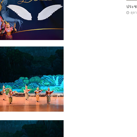
ประ
ตุล