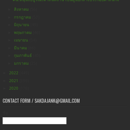
►
สิงหาคม
(56)
►
กรกฎาคม
(53)
►
มิถุนายน
(49)
►
พฤษภาคม
(46)
►
เมษายน
(54)
►
มีนาคม
(66)
►
กุมภาพันธ์
(45)
►
มกราคม
(25)
►
2022
(449)
►
2021
(396)
►
2020
(176)
CONTACT FORM / SAKDAJANK@GMAIL.COM
ชื่อ