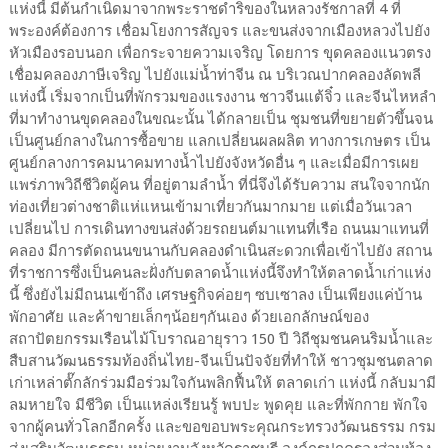
แห่งนี้ มีต้นกำเนิดมาจากพระราชดำริของในหลวงรัชกาลที่ 4 ที่
พระองค์ต้องการ เชื่อมโยงการสัญจร และขนส่งจากเมืองหลวงไปยัง
หัวเมืองรอบนอก เพื่อกระจายความเจริญ โดยการ ขุดคลองแนวตรง
เชื่อมคลองภาษีเจริญ ไปยังแม่น้ำท่าจีน ณ บริเวณปากคลองลัดพลี
แห่งนี้ เริ่มจากเป็นที่พักรวมของแรงงาน ชาวจีนแต้จิ๋ว และจีนไหหลำ
ที่มาทำงานขุดคลองในขณะนั้น ได้กลายเป็น ชุมชนที่ขยายตัวขึ้นจน
เป็นศูนย์กลางในการซื้อขาย แลกเปลี่ยนผลผลิต ทางการเกษตร เป็น
ศูนย์กลางการคมนาคมทางน้ำไปยังจังหวัดอื่น ๆ และเมื่อมีการเผย
แพร่ภาพวิถีชีวิตผู้คน ที่อยู่ตามลําน้ำ ที่นี่จึงได้รับความ สนใจจากนัก
ท่องเที่ยวต่างชาติแห่แหนเข้ามาเที่ยวกันมากมาย แต่เมื่อวันเวลา
เปลี่ยนไป การเดินทางขนส่งด้วยรถยนต์มาแทนที่เรือ ถนนมาแทนที่
คลอง มีการตัดถนนขนานกับคลองดำเนินสะดวกเพื่อเข้าไปยัง สถาน
ที่ราชการซึ่งเป็นคนละฝั่งกับตลาดน้ำแห่งนี้จึงทำให้ตลาดน้ำเก่าแห่ง
นี้ ซึ่งยังไม่มีถนนเข้าถึง เศรษฐกิจค่อยๆ ซบเซาลง เป็นเพียงแค่บ้าน
พักอาศัย และค้าขายเล็กๆน้อยๆกันเอง ด้วยเอกลักษณ์ของ
สถาปัตยกรรมเรือนไม้โบราณอายุราว 150 ปี วิถีชุมชนคนริมน้ำและ
สืบสานวัฒนธรรมท้องถิ่นไทย-จีนเป็นปัจจัยที่ทำให้ ชาวชุมชนตลาด
เก่าเหล่าตั๊กลักร่วมมือร่วมใจกันพลิกฟื้นให้ ตลาดเก่า แห่งนี้ กลับมามี
ลมหายใจ มีชีวิต เป็นแหล่งเรียนรู้ พบปะ พูดคุย และที่พักกาย พักใจ
จากผู้คนทั่วโลกอีกครั้ง และขอขอบพระคุณกระทรวงวัฒนธรรม กรม