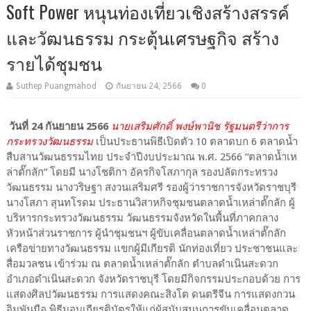
Soft Power หนุนท่องเที่ยวเชิงสร้างสรรค์
และวัฒนธรรม กระตุ้นเศรษฐกิจ สร้าง
รายได้ชุมชน
Suthep Puangmahod
กันยายน 24, 2566
0
วันที่ 24 กันยายน 2566
นายเสริมศักดิ์ พงษ์พานิช รัฐมนตรีว่าการ
กระทรวงวัฒนธรรม
เป็นประธานพิธีเปิดตัว 10 ตลาดบก 6 ตลาดน้ำ
สืบสานวัฒนธรรมไทย ประจำปีงบประมาณ พ.ศ. 2566 “ตลาดน้ำเห
ล่าตั๊กลัก” โดยมี นางโชติกา อัครกิจโสภากุล รองปลัดกระทรวง
วัฒนธรรม นางวริษฐา สงวนเสริมศรี รองผู้ว่าราชการจังหวัดราชบุรี
นางโสภา สุนทโรดม ประธานวิสาหกิจชุมชนตลาดน้ำเหล่าตั๊กลัก ผู้
บริหารกระทรวงวัฒนธรรม วัฒนธรรมจังหวัดในพื้นที่ภาคกลาง
หัวหน้าส่วนราชการ ผู้นำชุมชนฯ ผู้ขับเคลื่อนตลาดน้ำเหล่าตั๊กลัก
เครือข่ายทางวัฒนธรรม แขกผู้มีเกียรติ นักท่องเที่ยว ประชาชนและ
สื่อมวลชน เข้าร่วม ณ ตลาดน้ำเหล่าตั๊กลัก ตำบลดำเนินสะดวก
อำเภอดำเนินสะดวก จังหวัดราชบุรี โดยมีกิจกรรมประกอบด้วย การ
แสดงศิลปวัฒนธรรม การแสดงคณะสิงโต ดนตรีจีน การแสดงกวน
อิมพันมือ พิธีมอบเกียรติบัตรให้แก่ผู้สนับสนุนการขับเคลื่อนตลาด