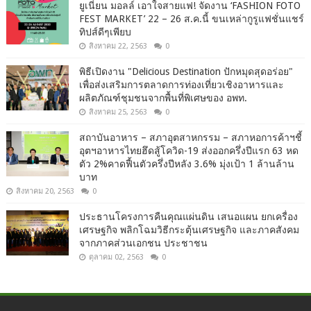
ยูเนี่ยน มอลล์ เอาใจสายแฟ! จัดงาน ‘FASHION FOTO
FEST MARKET’ 22 – 26 ส.ค.นี้ ขนเหล่ากูรูแฟชั่นแชร์
ทิปส์ดีๆเพียบ
สิงหาคม 22, 2563
0
พิธีเปิดงาน "Delicious Destination ปักหมุดสุดอร่อย"
เพื่อส่งเสริมการตลาดการท่องเที่ยวเชิงอาหารและ
ผลิตภัณฑ์ชุมชนจากพื้นที่พิเศษของ อพท.
สิงหาคม 25, 2563
0
สถาบันอาหาร – สภาอุตสาหกรรม – สภาหอการค้าฯชี้
อุตฯอาหารไทยฮึดสู้โควิด-19 ส่งออกครึ่งปีแรก 63 หด
ตัว 2%คาดฟื้นตัวครึ่งปีหลัง 3.6% มุ่งเป้า 1 ล้านล้าน
บาท
สิงหาคม 20, 2563
0
ประธานโครงการคืนคุณแผ่นดิน เสนอแผน ยกเครื่อง
เศรษฐกิจ พลิกโฉมวิธีกระตุ้นเศรษฐกิจ และภาคสังคม
จากภาคส่วนเอกชน ประชาชน
ตุลาคม 02, 2563
0