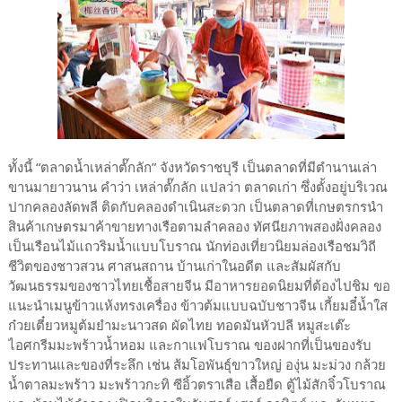
ทั้งนี้ “ตลาดน้ำเหล่าตั๊กลัก” จังหวัดราชบุรี เป็นตลาดที่มีตำนานเล่า
ขานมายาวนาน คำว่า เหล่าตั๊กลัก แปลว่า ตลาดเก่า ซึ่งตั้งอยู่บริเวณ
ปากคลองลัดพลี ติดกับคลองดำเนินสะดวก เป็นตลาดที่เกษตรกรนำ
สินค้าเกษตรมาค้าขายทางเรือตามลำคลอง ทัศนียภาพสองฝั่งคลอง
เป็นเรือนไม้แถวริมน้ำแบบโบราณ นักท่องเที่ยวนิยมล่องเรือชมวิถี
ชีวิตของชาวสวน ศาสนสถาน บ้านเก่าในอดีต และสัมผัสกับ
วัฒนธรรมของชาวไทยเชื้อสายจีน มีอาหารยอดนิยมที่ต้องไปชิม ขอ
แนะนำเมนูข้าวแห้งทรงเครื่อง ข้าวต้มแบบฉบับชาวจีน เกี้ยมอี๋น้ำใส
ก๋วยเตี๋ยวหมูต้มยำมะนาวสด ผัดไทย ทอดมันหัวปลี หมูสะเต๊ะ
ไอศกรีมมะพร้าวน้ำหอม และกาแฟโบราณ ของฝากที่เป็นของรับ
ประทานและของที่ระลึก เช่น ส้มโอพันธุ์ขาวใหญ่ องุ่น มะม่วง กล้วย
น้ำตาลมะพร้าว มะพร้าวกะทิ ซีอิ้วตราเสือ เสื้อยืด ตู้ไม้สักจิ๋วโบราณ