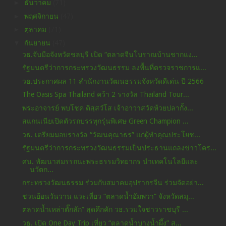
►
ธันวาคม
(71)
►
พฤศจิกายน
(47)
►
ตุลาคม
(71)
▼
กันยายน
(47)
วธ.จับมือจังหวัดชลบุรี เปิด “ตลาดจีนโบราณบ้านชากแง...
รัฐมนตรีว่าการกระทรวงวัฒนธรรม ลงพื้นที่ตรวจราชการแ...
วธ.ประกาศผล 11 สำนักงานวัฒนธรรมจังหวัดดีเด่น ปี 2566
The Oasis Spa Thailand คว้า 2 รางวัล Thailand Tour...
พระอาจารย์ พบโชค ติสฺสวํโส เจ้าอาวาสวัดห้วยปลากั้ง...
สแกนเนียเปิดตัวรถบรรทุกรุ่นพิเศษ Green Champion ...
วธ. เตรียมมอบรางวัล “วัฒนคุณาธร” แก่ผู้ทำคุณประโยช...
รัฐมนตรีว่าการกระทรวงวัฒนธรรมเป็นประธานแถลงข่าวโคร...
ศน. พัฒนาสมรรถนะพระธรรมวิทยากร นำเทคโนโลยีและ
นวัตก...
กระทรวงวัฒนธรรม ร่วมกับสมาคมอุปรากรจีน ร่วมจัดอย่า...
ชวนย้อนวันวาน แวะเที่ยว “ตลาดน้ำอัมพวา” จังหวัดสมุ...
ตลาดน้ำเหล่าตั๊กลัก” สุดคึกคัก วธ.รวมใจชาวราชบุรี ...
วธ. เปิด One Day Trip เที่ยว “ตลาดน้ำบางน้ำผึ้ง” ส...