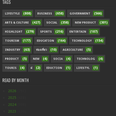
TAGS
(808)
(658)
(566)
LIFESTYLE
BUSINESS
GOVERNMENT
(427)
(358)
(301)
ARTS & CULTURE
SOCIAL
NEW PRODUCT
(279)
(216)
(187)
HIGHLIGHT
SPORTS
ENTERTAIN
(177)
(164)
(154)
TOURISM
EDUCATION
TECHNOLOGY
(63)
(10)
(5)
INDUSTRY
ท่องเที่ยว
AGRICULTURE
(5)
(4)
(4)
(4)
PRODUCT
NEW
SOCIA
TECHNOLOG
(4)
(2)
(1)
(1)
TOURIS
ฝ
EDUCTION
LIFESTYL
READ BY MONTH
►
2026
(291)
►
2025
(438)
►
2024
(598)
▼
2023
(630)