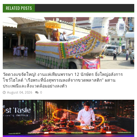
RELATED POSTS
วัดดวงแขจัดใหญ่! งานแห่เทียนพรรษา 12 นักษัตร ยิ่งใหญ่อลังการ
โชว์ไฮไลต์ "เรือพระที่นั่งสุพรรณหงส์จากขวดพลาสติก" ผสาน
ประเพณีและสิ่งแวดล้อมอย่างลงตัว
August 04, 2026
0