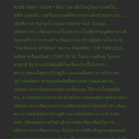
AION เปิดตัว “AION Y Plus” อย่างยิ่งใหญ่ในประเทศไท...
สตีฟ แมดเด้น” แฟชั่นแบรนด์ดังจากมหานครนิวยอร์ก ประ...
เปิดที่แรก!! “ตลาดน้ำกรุงเก่าวัดท่าการ้อง” ย้อนยุค...
ปลัดกระทรวงวัฒนธรรมเป็นประธานในพิธีทำบุญตักบาตรเพื...
รัฐมนตรีว่าการกระทรวงวัฒนธรรม เข้าปฏิบัติงานในกระท...
“The history of Whoo” จัดงาน HWANYU, THE TIMELESS ...
Infinix เตรียมเปิดตัว ZERO 30 5G ในประเทศไทย ในเรท...
ช่อมาลี By อำแดงไต้ฝุ่นมิติใหม่ที่คนรักเนื้อไม่ควร...
พระบาทสมเด็จพระเจ้าอยู่หัว และสมเด็จพระนางเจ้าฯ พร...
‘มูว์ แบงค์คอก’ ชวนคุณสัมผัสที่สุดแห่งความผ่อนคลาย...
ปลัดกระทรวงวัฒนธรรมตรวจเยี่ยมและให้กำลังใจกลุ่มพิธ...
ศน. ถวายทุนศาสนทายาท ส่งเสริมการเผยแผ่พระพุทธศาสนา...
ปลัดกระทรวงวัฒนธรรมร่วมพิธียกช่อดอกไม้ทองคำประดับอ...
พระบาทสมเด็จพระเจ้าอยู่หัว และสมเด็จพระนางเจ้าฯ พร...
ททท. เปิดหมุดหมายใหม่“เส้นทางท่องเที่ยวเชื่อมโยง H...
ปลัดกระทรวงวัฒนธรรม เป็นประธานพิธีเจริญพระพุทธมนต์...
ศน.หนุนงบบูรณะศาสนสถาน เป็นศูนย์กลางประกอบศาสนกิจ