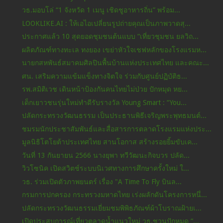
วธ.มอบโล่ “1 จังหวัด 1 เมนู เชิดชูอาหารถิ่น” พร้อม...
LOOKLIKE.AI : ให้เอไอเปลี่ยนรูปถ่ายคุณเป็นภาพวาดสุ...
ประกาศแล้ว 10 สุดยอดชุมชนต้นแบบ “เที่ยวชุมชน ยลวิถ...
ผลิตภัณฑ์ทางทะเล ทงยอง เขย่าหัวใจเชฟหลักของโรงแรมห...
นายกสหพันธ์สมาคมศิลปินพื้นบ้านแห่งประเทศไทย และคณะ...
ศน. เสริมความแข้มแข็งทางจิตใจ ร่วมกับศูนย์ปฏิบัติธ...
รพ.สมิติเวช เดินหน้าป้องกันคนไทยไม่ป่วย ปักหมุด หย...
เด็กเยาวชนรุ่นใหม่ทำดีรับรางวัล Young Smart : “You...
ปลัดกระทรวงวัฒนธรรม เป็นประธานพิธีเจริญพระพุทธมนต์...
ชมรมนักประชาสัมพันธ์และสื่อสารการตลาดโรงแรมแห่งประ...
มูลนิธิโตโยต้าประเทศไทย สานโอกาส สร้างรอยยิ้มขับเค...
วันที่ 13 กันยายน 2566 นางยุพา ทวีวัฒนะกิจบวร ปลัด...
วิวโซนิค เปิดสวิตช์ระบบนิเวศทางการศึกษาครั้งใหม่ ใ...
วธ. ร่วมเปิดตัวภาพยนตร์ เรื่อง "A Time To Fly บินล...
กรมการปกครอง กระทรวงมหาดไทย เร่งผลักดันโครงการหนึ่...
ปลัดกระทรวงวัฒนธรรมเยี่ยมชมพิพิธภัณฑ์ผ้าโบราณฝ้ายเ...
เปิดประสบการณ์เที่ยวตลาดน้ำแนวใหม่ วธ.ชวนปักหมุด “...