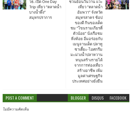
วธ. เปิด One Day
ชวนย้อนวันวาน แวะ
Trip เที่ยว “ตลาดน้ำ
เที่ยว “ตลาดน้ำ
บางน้ำผึ้ง”
อัมพวา” จังหวัด
สมุทรปราการ
สมุทรสาคร ช้อป
ของดี กินของเด็ด
ชม “โขนรามเกียรติ์
ตัวน้อย” นั่งเรือชม
หิ่งห้อย อิ่มอร่อยกับ
เมนูจานเด็ด ปลาทู
ซาเตี้ยะ-ไอศกรีม
มะม่วงน้ำปลาหวาน
หนุนสร้างรายได้
จากการท่องเที่ยว
สร้างอาชีพ เพิ่ม
มูลค่าเศรษฐกิจ
ประเทศอย่างยั่งยืน
POST A COMMENT
BLOGGER
DISQUS
FACEBOOK
ไม่มีความคิดเห็น