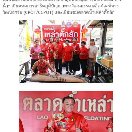
น้ำฯ เยี่ยมชมการสาธิตภูมิปัญญาทางวัฒนธรรม ผลิตภัณฑ์ทาง
วัฒนธรรม (CPOT/CCPOT) และเยี่ยมชมตลาดน้ำเหล่าตั๊กลัก