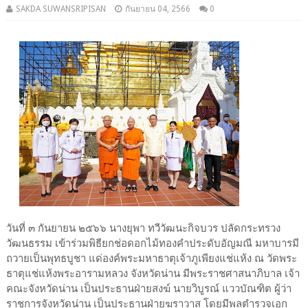
SAKDA SUWANSRIPISAN
กันยายน 04, 2566
0
วันที่ ๓ กันยายน ๒๕๖๖ นางยุพา ทวีวัฒนะกิจบวร ปลัดกระทรวง
วัฒนธรรม เข้าร่วมพิธียกช่อดอกไม้ทองคำประดับอัญมณี มหาบารมี
ถวายเป็นพุทธบูชา แด่องค์พระมหาธาตุเจ้าภูเพียงแช่แห้ง ณ วัดพระ
ธาตุแช่แห้งพระอารามหลวง จังหวัดน่าน มีพระราชศาสนาภิบาล เจ้า
คณะจังหวัดน่าน เป็นประธานฝ่ายสงฆ์ นายวิบูรณ์ แววบัณฑิต ผู้ว่า
ราชการจังหวัดน่าน เป็นประธานฝ่ายฆราวาส โดยมีพลตํารวจเอก