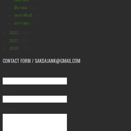
►
มีนาคม
(66)
►
กุมภาพันธ์
(45)
►
มกราคม
(25)
►
2022
(449)
►
2021
(396)
►
2020
(176)
CONTACT FORM / SAKDAJANK@GMAIL.COM
ชื่อ
อีเมล
*
ข้อความ
*