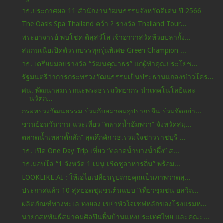
วธ.ประกาศผล 11 สำนักงานวัฒนธรรมจังหวัดดีเด่น ปี 2566
The Oasis Spa Thailand คว้า 2 รางวัล Thailand Tour...
พระอาจารย์ พบโชค ติสฺสวํโส เจ้าอาวาสวัดห้วยปลากั้ง...
สแกนเนียเปิดตัวรถบรรทุกรุ่นพิเศษ Green Champion ...
วธ. เตรียมมอบรางวัล “วัฒนคุณาธร” แก่ผู้ทำคุณประโยช...
รัฐมนตรีว่าการกระทรวงวัฒนธรรมเป็นประธานแถลงข่าวโคร...
ศน. พัฒนาสมรรถนะพระธรรมวิทยากร นำเทคโนโลยีและ
นวัตก...
กระทรวงวัฒนธรรม ร่วมกับสมาคมอุปรากรจีน ร่วมจัดอย่า...
ชวนย้อนวันวาน แวะเที่ยว “ตลาดน้ำอัมพวา” จังหวัดสมุ...
ตลาดน้ำเหล่าตั๊กลัก” สุดคึกคัก วธ.รวมใจชาวราชบุรี ...
วธ. เปิด One Day Trip เที่ยว “ตลาดน้ำบางน้ำผึ้ง” ส...
วธ.มอบโล่ “1 จังหวัด 1 เมนู เชิดชูอาหารถิ่น” พร้อม...
LOOKLIKE.AI : ให้เอไอเปลี่ยนรูปถ่ายคุณเป็นภาพวาดสุ...
ประกาศแล้ว 10 สุดยอดชุมชนต้นแบบ “เที่ยวชุมชน ยลวิถ...
ผลิตภัณฑ์ทางทะเล ทงยอง เขย่าหัวใจเชฟหลักของโรงแรมห...
นายกสหพันธ์สมาคมศิลปินพื้นบ้านแห่งประเทศไทย และคณะ...