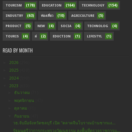
(178)
(164)
(154)
TOURISM
EDUCATION
TECHNOLOGY
(63)
(10)
(5)
INDUSTRY
ท่องเที่ยว
AGRICULTURE
(5)
(4)
(4)
(4)
PRODUCT
NEW
SOCIA
TECHNOLOG
(4)
(2)
(1)
(1)
TOURIS
ฝ
EDUCTION
LIFESTYL
READ BY MONTH
►
2026
(296)
►
2025
(438)
►
2024
(598)
▼
2023
(630)
►
ธันวาคม
(71)
►
พฤศจิกายน
(47)
►
ตุลาคม
(71)
▼
กันยายน
(47)
วธ.จับมือจังหวัดชลบุรี เปิด “ตลาดจีนโบราณบ้านชากแง...
รัฐมนตรีว่าการกระทรวงวัฒนธรรม ลงพื้นที่ตรวจราชการแ...