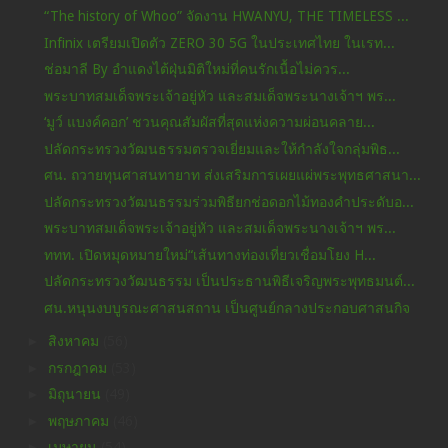
“The history of Whoo” จัดงาน HWANYU, THE TIMELESS ...
Infinix เตรียมเปิดตัว ZERO 30 5G ในประเทศไทย ในเรท...
ช่อมาลี By อำแดงไต้ฝุ่นมิติใหม่ที่คนรักเนื้อไม่ควร...
พระบาทสมเด็จพระเจ้าอยู่หัว และสมเด็จพระนางเจ้าฯ พร...
‘มูว์ แบงค์คอก’ ชวนคุณสัมผัสที่สุดแห่งความผ่อนคลาย...
ปลัดกระทรวงวัฒนธรรมตรวจเยี่ยมและให้กำลังใจกลุ่มพิธ...
ศน. ถวายทุนศาสนทายาท ส่งเสริมการเผยแผ่พระพุทธศาสนา...
ปลัดกระทรวงวัฒนธรรมร่วมพิธียกช่อดอกไม้ทองคำประดับอ...
พระบาทสมเด็จพระเจ้าอยู่หัว และสมเด็จพระนางเจ้าฯ พร...
ททท. เปิดหมุดหมายใหม่“เส้นทางท่องเที่ยวเชื่อมโยง H...
ปลัดกระทรวงวัฒนธรรม เป็นประธานพิธีเจริญพระพุทธมนต์...
ศน.หนุนงบบูรณะศาสนสถาน เป็นศูนย์กลางประกอบศาสนกิจ
►
สิงหาคม
(56)
►
กรกฎาคม
(53)
►
มิถุนายน
(49)
►
พฤษภาคม
(46)
►
เมษายน
(54)