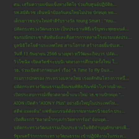
ศน. เสริมความแข้มแข็งทางจิตใจ ร่วมกับศูนย์ปฏิบัติธ...
รพ.สมิติเวช เดินหน้าป้องกันคนไทยไม่ป่วย ปักหมุด หย...
เด็กเยาวชนรุ่นใหม่ทำดีรับรางวัล Young Smart : “You...
ปลัดกระทรวงวัฒนธรรม เป็นประธานพิธีเจริญพระพุทธมนต์...
ชมรมนักประชาสัมพันธ์และสื่อสารการตลาดโรงแรมแห่งประ...
มูลนิธิโตโยต้าประเทศไทย สานโอกาส สร้างรอยยิ้มขับเค...
วันที่ 13 กันยายน 2566 นางยุพา ทวีวัฒนะกิจบวร ปลัด...
วิวโซนิค เปิดสวิตช์ระบบนิเวศทางการศึกษาครั้งใหม่ ใ...
วธ. ร่วมเปิดตัวภาพยนตร์ เรื่อง "A Time To Fly บินล...
กรมการปกครอง กระทรวงมหาดไทย เร่งผลักดันโครงการหนึ่...
ปลัดกระทรวงวัฒนธรรมเยี่ยมชมพิพิธภัณฑ์ผ้าโบราณฝ้ายเ...
เปิดประสบการณ์เที่ยวตลาดน้ำแนวใหม่ วธ.ชวนปักหมุด “...
AION เปิดตัว “AION Y Plus” อย่างยิ่งใหญ่ในประเทศไท...
สตีฟ แมดเด้น” แฟชั่นแบรนด์ดังจากมหานครนิวยอร์ก ประ...
เปิดที่แรก!! “ตลาดน้ำกรุงเก่าวัดท่าการ้อง” ย้อนยุค...
ปลัดกระทรวงวัฒนธรรมเป็นประธานในพิธีทำบุญตักบาตรเพื...
รัฐมนตรีว่าการกระทรวงวัฒนธรรม เข้าปฏิบัติงานในกระท...