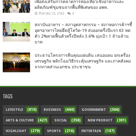
เพื่อส่งเสริมการตลาดการท่องเที่ยวเชิงอาหารและ
ผลิตภัณฑ์ชุมชนจากพื้นที่พิเศษของ อพท.
สิงหาคม 25, 2563
0
สถาบันอาหาร – สภาอุตสาหกรรม – สภาหอการค้าฯชี้
อุตฯอาหารไทยฮึดสู้โควิด-19 ส่งออกครึ่งปีแรก 63 หด
ตัว 2%คาดฟื้นตัวครึ่งปีหลัง 3.6% มุ่งเป้า 1 ล้านล้าน
บาท
ประธานโครงการคืนคุณแผ่นดิน เสนอแผน ยกเครื่อง
เศรษฐกิจ พลิกโฉมวิธีกระตุ้นเศรษฐกิจ และภาคสังคม
จากภาคส่วนเอกชน ประชาชน
TAGS
(810)
(660)
(566)
LIFESTYLE
BUSINESS
GOVERNMENT
(427)
(358)
(301)
ARTS & CULTURE
SOCIAL
NEW PRODUCT
(279)
(216)
(187)
HIGHLIGHT
SPORTS
ENTERTAIN