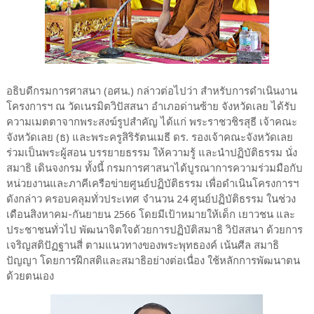
อธิบดีกรมการศาสนา (อศน.) กล่าวต่อไปว่า สำหรับการดำเนินงาน
โครงการฯ ณ วัดเนรมิตวิปัสสนา อำเภอด่านซ้าย จังหวัดเลย ได้รับ
ความเมตตาจากพระสงฆ์รูปสำคัญ ได้แก่ พระราชวชิรสุธี เจ้าคณะ
จังหวัดเลย (ธ) และพระครูสิริรัตนเมธี ดร. รองเจ้าคณะจังหวัดเลย
ร่วมเป็นพระผู้สอน บรรยายธรรม ให้ความรู้ และนำปฏิบัติธรรม นั่ง
สมาธิ เดินจงกรม ทั้งนี้ กรมการศาสนาได้บูรณาการความร่วมมือกับ
หน่วยงานและภาคีเครือข่ายศูนย์ปฏิบัติธรรม เพื่อดำเนินโครงการฯ
ดังกล่าว ครอบคลุมทั่วประเทศ จำนวน 24 ศูนย์ปฏิบัติธรรม ในช่วง
เดือนสิงหาคม-กันยายน 2566 โดยมีเป้าหมายให้เด็ก เยาวชน และ
ประชาชนทั่วไป พัฒนาจิตใจด้วยการปฏิบัติสมาธิ วิปัสสนา ด้วยการ
เจริญสติปัฏฐานสี่ ตามแนวทางของพระพุทธองค์ เน้นศีล สมาธิ
ปัญญา โดยการฝึกสติและสมาธิอย่างต่อเนื่อง ใช้หลักการพัฒนาตน
ด้วยตนเอง