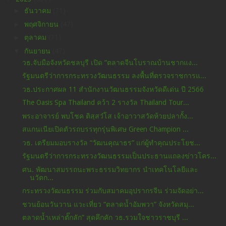
►
ธันวาคม
(71)
►
พฤศจิกายน
(47)
►
ตุลาคม
(71)
▼
กันยายน
(47)
วธ.จับมือจังหวัดชลบุรี เปิด “ตลาดจีนโบราณบ้านชากแง...
รัฐมนตรีว่าการกระทรวงวัฒนธรรม ลงพื้นที่ตรวจราชการแ...
วธ.ประกาศผล 11 สำนักงานวัฒนธรรมจังหวัดดีเด่น ปี 2566
The Oasis Spa Thailand คว้า 2 รางวัล Thailand Tour...
พระอาจารย์ พบโชค ติสฺสวํโส เจ้าอาวาสวัดห้วยปลากั้ง...
สแกนเนียเปิดตัวรถบรรทุกรุ่นพิเศษ Green Champion ...
วธ. เตรียมมอบรางวัล “วัฒนคุณาธร” แก่ผู้ทำคุณประโยช...
รัฐมนตรีว่าการกระทรวงวัฒนธรรมเป็นประธานแถลงข่าวโคร...
ศน. พัฒนาสมรรถนะพระธรรมวิทยากร นำเทคโนโลยีและ
นวัตก...
กระทรวงวัฒนธรรม ร่วมกับสมาคมอุปรากรจีน ร่วมจัดอย่า...
ชวนย้อนวันวาน แวะเที่ยว “ตลาดน้ำอัมพวา” จังหวัดสมุ...
ตลาดน้ำเหล่าตั๊กลัก” สุดคึกคัก วธ.รวมใจชาวราชบุรี ...