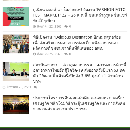
ยูเนี่ยน มอลล์ เอาใจสายแฟ! จัดงาน ‘FASHION FOTO
FEST MARKET’ 22 – 26 ส.ค.นี้ ขนเหล่ากูรูแฟชั่นแชร์
ทิปส์ดีๆเพียบ
สิงหาคม 22, 2563
0
พิธีเปิดงาน "Delicious Destination ปักหมุดสุดอร่อย"
เพื่อส่งเสริมการตลาดการท่องเที่ยวเชิงอาหารและ
ผลิตภัณฑ์ชุมชนจากพื้นที่พิเศษของ อพท.
สิงหาคม 25, 2563
0
สถาบันอาหาร – สภาอุตสาหกรรม – สภาหอการค้าฯชี้
อุตฯอาหารไทยฮึดสู้โควิด-19 ส่งออกครึ่งปีแรก 63 หด
ตัว 2%คาดฟื้นตัวครึ่งปีหลัง 3.6% มุ่งเป้า 1 ล้านล้าน
บาท
สิงหาคม 20, 2563
0
ประธานโครงการคืนคุณแผ่นดิน เสนอแผน ยกเครื่อง
เศรษฐกิจ พลิกโฉมวิธีกระตุ้นเศรษฐกิจ และภาคสังคม
จากภาคส่วนเอกชน ประชาชน