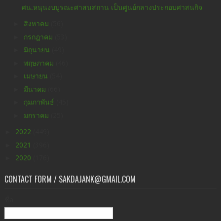
ศน.หนุนงบบูรณะศาสนสถาน เป็นศูนย์กลางประกอบศาสนกิจ
►
สิงหาคม
(56)
►
กรกฎาคม
(53)
►
มิถุนายน
(49)
►
พฤษภาคม
(46)
►
เมษายน
(54)
►
มีนาคม
(66)
►
กุมภาพันธ์
(45)
►
มกราคม
(25)
►
2022
(449)
►
2021
(396)
►
2020
(176)
CONTACT FORM / SAKDAJANK@GMAIL.COM
ชื่อ