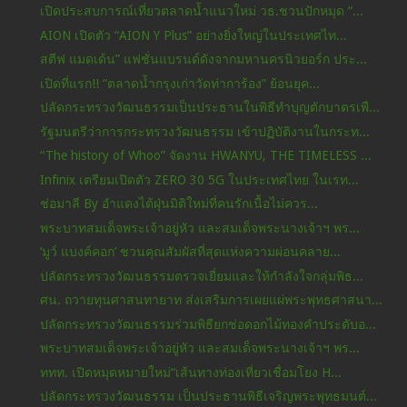
เปิดประสบการณ์เที่ยวตลาดน้ำแนวใหม่ วธ.ชวนปักหมุด “...
AION เปิดตัว “AION Y Plus” อย่างยิ่งใหญ่ในประเทศไท...
สตีฟ แมดเด้น” แฟชั่นแบรนด์ดังจากมหานครนิวยอร์ก ประ...
เปิดที่แรก!! “ตลาดน้ำกรุงเก่าวัดท่าการ้อง” ย้อนยุค...
ปลัดกระทรวงวัฒนธรรมเป็นประธานในพิธีทำบุญตักบาตรเพื...
รัฐมนตรีว่าการกระทรวงวัฒนธรรม เข้าปฏิบัติงานในกระท...
“The history of Whoo” จัดงาน HWANYU, THE TIMELESS ...
Infinix เตรียมเปิดตัว ZERO 30 5G ในประเทศไทย ในเรท...
ช่อมาลี By อำแดงไต้ฝุ่นมิติใหม่ที่คนรักเนื้อไม่ควร...
พระบาทสมเด็จพระเจ้าอยู่หัว และสมเด็จพระนางเจ้าฯ พร...
‘มูว์ แบงค์คอก’ ชวนคุณสัมผัสที่สุดแห่งความผ่อนคลาย...
ปลัดกระทรวงวัฒนธรรมตรวจเยี่ยมและให้กำลังใจกลุ่มพิธ...
ศน. ถวายทุนศาสนทายาท ส่งเสริมการเผยแผ่พระพุทธศาสนา...
ปลัดกระทรวงวัฒนธรรมร่วมพิธียกช่อดอกไม้ทองคำประดับอ...
พระบาทสมเด็จพระเจ้าอยู่หัว และสมเด็จพระนางเจ้าฯ พร...
ททท. เปิดหมุดหมายใหม่“เส้นทางท่องเที่ยวเชื่อมโยง H...
ปลัดกระทรวงวัฒนธรรม เป็นประธานพิธีเจริญพระพุทธมนต์...