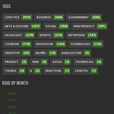
TAGS
(810)
(660)
(566)
LIFESTYLE
BUSINESS
GOVERNMENT
(427)
(358)
(301)
ARTS & CULTURE
SOCIAL
NEW PRODUCT
(279)
(216)
(187)
HIGHLIGHT
SPORTS
ENTERTAIN
(178)
(164)
(154)
TOURISM
EDUCATION
TECHNOLOGY
(63)
(10)
(5)
INDUSTRY
ท่องเที่ยว
AGRICULTURE
(5)
(4)
(4)
(4)
PRODUCT
NEW
SOCIA
TECHNOLOG
(4)
(2)
(1)
(1)
TOURIS
ฝ
EDUCTION
LIFESTYL
READ BY MONTH
►
2026
(296)
►
2025
(438)
►
2024
(598)
▼
2023
(630)