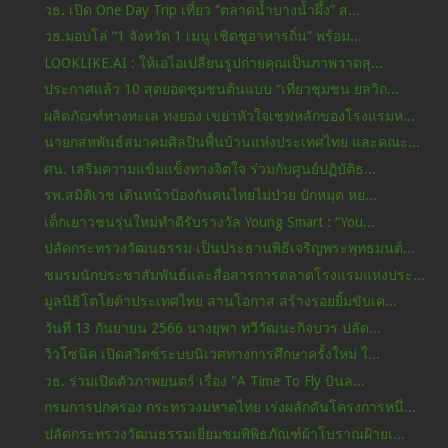
วธ. เปิด One Day Trip เที่ยว “ตลาดน้ำบางน้ำผึ้ง” ส...
วธ.มอบโล่ “1 จังหวัด 1 เมนู เชิดชูอาหารถิ่น” พร้อม...
LOOKLIKE.AI : ให้เอไอเปลี่ยนรูปถ่ายคุณเป็นภาพวาดสุ...
ประกาศแล้ว 10 สุดยอดชุมชนต้นแบบ “เที่ยวชุมชน ยลวิถ...
ผลิตภัณฑ์ทางทะเล ทงยอง เขย่าหัวใจเชฟหลักของโรงแรมห...
นายกสหพันธ์สมาคมศิลปินพื้นบ้านแห่งประเทศไทย และคณะ...
ศน. เสริมความแข้มแข็งทางจิตใจ ร่วมกับศูนย์ปฏิบัติธ...
รพ.สมิติเวช เดินหน้าป้องกันคนไทยไม่ป่วย ปักหมุด หย...
เด็กเยาวชนรุ่นใหม่ทำดีรับรางวัล Young Smart : “You...
ปลัดกระทรวงวัฒนธรรม เป็นประธานพิธีเจริญพระพุทธมนต์...
ชมรมนักประชาสัมพันธ์และสื่อสารการตลาดโรงแรมแห่งประ...
มูลนิธิโตโยต้าประเทศไทย สานโอกาส สร้างรอยยิ้มขับเค...
วันที่ 13 กันยายน 2566 นางยุพา ทวีวัฒนะกิจบวร ปลัด...
วิวโซนิค เปิดสวิตช์ระบบนิเวศทางการศึกษาครั้งใหม่ ใ...
วธ. ร่วมเปิดตัวภาพยนตร์ เรื่อง "A Time To Fly บินล...
กรมการปกครอง กระทรวงมหาดไทย เร่งผลักดันโครงการหนึ่...
ปลัดกระทรวงวัฒนธรรมเยี่ยมชมพิพิธภัณฑ์ผ้าโบราณฝ้ายเ...