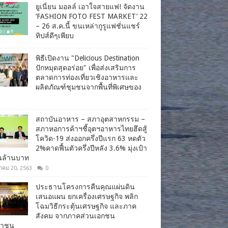
ยูเนี่ยน มอลล์ เอาใจสายแฟ! จัดงาน
‘FASHION FOTO FEST MARKET’ 22
– 26 ส.ค.นี้ ขนเหล่ากูรูแฟชั่นแชร์
ทิปส์ดีๆเพียบ
พิธีเปิดงาน "Delicious Destination
ปักหมุดสุดอร่อย" เพื่อส่งเสริมการ
ตลาดการท่องเที่ยวเชิงอาหารและ
ผลิตภัณฑ์ชุมชนจากพื้นที่พิเศษของ
สถาบันอาหาร – สภาอุตสาหกรรม –
สภาหอการค้าฯชี้อุตฯอาหารไทยฮึดสู้
โควิด-19 ส่งออกครึ่งปีแรก 63 หดตัว
2%คาดฟื้นตัวครึ่งปีหลัง 3.6% มุ่งเป้า
านล้านบาท
าคม 20, 2563
0
ประธานโครงการคืนคุณแผ่นดิน
เสนอแผน ยกเครื่องเศรษฐกิจ พลิก
โฉมวิธีกระตุ้นเศรษฐกิจ และภาค
สังคม จากภาคส่วนเอกชน
ชาชน