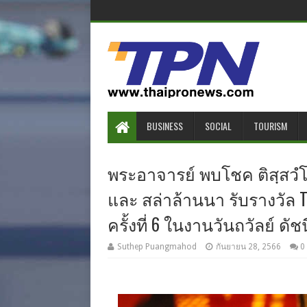
BUSINESS
SOCIAL
TOURISM
พระอาจารย์ พบโชค ติสฺสวํโ
และ สล่าล้านนา รับรางวัล Th
ครั้งที่ 6 ในงานวันถวัลย์ ดั
Suthep Puangmahod
กันยายน 28, 2566
0