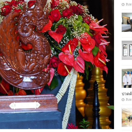
สิงห
ปวดด้
สิงห