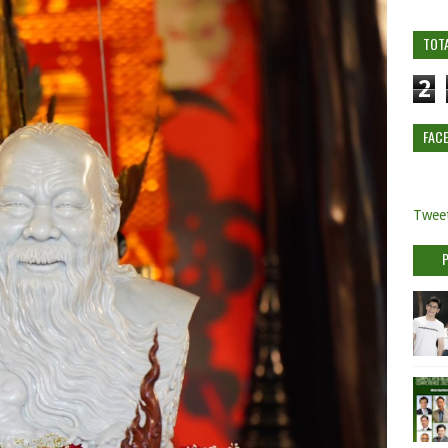
TOT
2
FAC
Tweet