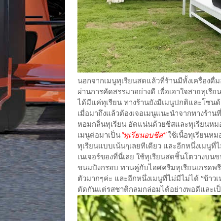
นอกจากเมนูทุเรียนสดแล้วที่ร้านมีทั้งเครื่องด
ผ่านการคัดสรรมาอย่างดี เพื่อเอาใจสายทุเรีย
ได้มีแค่ทุเรียน ทางร้านยังมีเมนูปกติและโซนด
เมื่อมาถึงแล้วต้องเจอเมนูแนะนำจากทางร้า
หอมกลิ่นทุเรียน อัดแน่นด้วยชีสและทุเรียนหมอ
เมนูต่อมาเป็น
"ทุเรียนอบชีส"
ใช้เนื้อทุเรียนห
ทุเรียนแบบเน้นๆเลยทีเดียว และอีกหนึ่งเมนูที่
เนเจอร์ของที่นี่เลย ใช้ทุเรียนสดชิ้นโตวางบน
ขนมปังกรอบ ทานคู่กับไอศครีมทุเรียนเกรดพรีเ
ตัวมากๆค่ะ และอีกหนึ่งเมนูที่ไม่มีไม่ได้ “ข้า
ตัดกันแต่รสชาติกลมกล่อมได้อย่างพอดีและเป็น