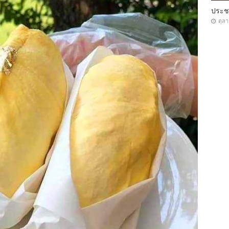
ประ
ตุล