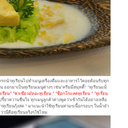
รถนำทุเรียนไปทำเมนูเครื่องดื่มและอาหารไว้คอยต้อนรับทุก
่น ออกมาเป็นทุเรียนเมนูต่างๆ เช่น"ครีมมี่สมุทตี้" "ทุเรียนแม็
รียน" "ชาเขียวมัจฉะทุเรียน " "ช็อกโกแลตทุเรียน " "ทุเรียน
้ยวหวานชื่นใจ ทุกเมนูลูกค้าต่างพูดว่าเข้ากันได้อย่างเหลือ
ำทุเรียนกุ้งสด “ มาแนะนำใช้ทุเรียนห่ามๆเนื้อกรอบๆ ในน้ำยำ
านี่คือทุเรียนจริงๆใช่ไหม