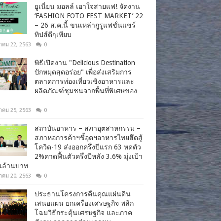
ยูเนี่ยน มอลล์ เอาใจสายแฟ! จัดงาน
‘FASHION FOTO FEST MARKET’ 22
– 26 ส.ค.นี้ ขนเหล่ากูรูแฟชั่นแชร์
ทิปส์ดีๆเพียบ
าคม 22, 2563
0
พิธีเปิดงาน "Delicious Destination
ปักหมุดสุดอร่อย" เพื่อส่งเสริมการ
ตลาดการท่องเที่ยวเชิงอาหารและ
ผลิตภัณฑ์ชุมชนจากพื้นที่พิเศษของ
าคม 25, 2563
0
สถาบันอาหาร – สภาอุตสาหกรรม –
สภาหอการค้าฯชี้อุตฯอาหารไทยฮึดสู้
โควิด-19 ส่งออกครึ่งปีแรก 63 หดตัว
2%คาดฟื้นตัวครึ่งปีหลัง 3.6% มุ่งเป้า
านล้านบาท
าคม 20, 2563
0
ประธานโครงการคืนคุณแผ่นดิน
เสนอแผน ยกเครื่องเศรษฐกิจ พลิก
โฉมวิธีกระตุ้นเศรษฐกิจ และภาค