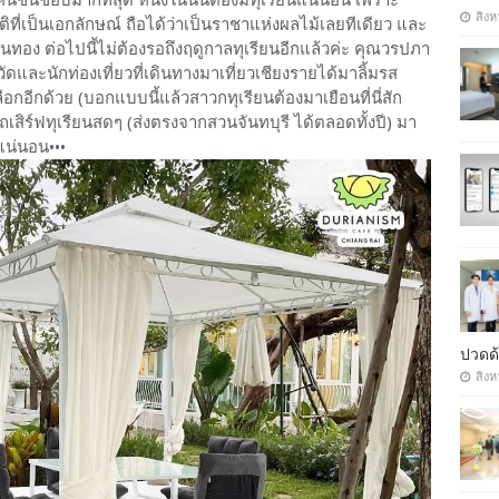
สิงห
าติที่เป็นเอกลักษณ์ ถือได้ว่าเป็นราชาแห่งผลไม้เลยทีเดียว และ
อง ต่อไปนี้ไม่ต้องรอถึงฤดูกาลทุเรียนอีกแล้วค่ะ คุณวรปภา
ัดและนักท่องเที่ยวที่เดินทางมาเที่ยวเชียงรายได้มาลิ้มรส
ือกอีกด้วย (บอกแบบนี้แล้วสาวกทุเรียนต้องมาเยือนที่นี่สัก
รถเสิร์ฟทุเรียนสดๆ (ส่งตรงจากสวนจันทบุรี ได้ตลอดทั้งปี) มา
แน่นอน•••
ปวดด้
สิงห