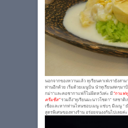
นอกจากของหวานแล้ว ทุเรียนคาเฟ่เรายังสามา
ท่านอีกด้วย เริ่มด้วยเมนูปั่น นำทุเรียนสดๆมาปั
กม่า"และคอชากาแฟก็ไม่ผิดหวังค่ะ มี
"กาแฟทุเ
ครีมชีส"
รวมถึง"ทุเรียนมะนาวโซดา" รสชาติเปรี
เชื่อและหากท่านไหนชอบเมนู แซ่บๆ มีเมนู “ ย
สูตรพิเศษของทางร้าน อร่อยจนงงกันไปเลยค่ะ ว่