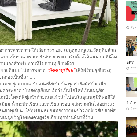
สิงห
ื่มอาหารคาวหวานให้เลือกกว่า 200 เมนูทุกเมนูเเละวัตถุดิบล้วน
นแบบเน้นๆ และราคายังสบายกระเป๋าจับต้องได้แน่นอน ที่นี่ไม่
อพท.
้านนอกสำหรับท่านที่ไม่ทานทุเรียนด้วย
สิงห
นที่ขายดีแบบไม่ควรพลาด
"พิซซ่าทุเรียน"
เสิร์ฟร้อนๆ ชีสระอุ
นทองเป็นชิ้นๆ ....
มอนทองสุกแบบแก่จัดผสมชีสเข้มข้น ทุกคำสัมผัสด้วยเนื้อ
ไม่ควรพลาด "โทสต์ทุเรียน" ถือว่าเป็นไฮไลท์เป็นเมนูซิก
ขนมปังโทสต์ที่ชุ่มฉ่ำด้วยเนยแล้วนำไปอบในอุณหภูมิที่พอดีให้
1 ล้
มี่ยม น้ำกะทิทุเรียนและทุเรียนกรอบ ผสมรวมกันได้อย่างลง
สิงห
วเหนียวทุเรียน” ใช้ทุเรียนหมอนทองวางบนข้าวเหนียวสีเขียวที่สี
เมนูขวัญใจของคนสูงวัยเกือบทุกท่านที่มาที่ร้าน