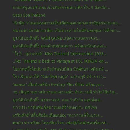
นายกรัฐมนตรี-ครม.ร่วมกิจกรรมท่องเที่ยวใน 3 จังหวัด...
Oasis SpaThailand
“ลิกซิล”ร่วมฉลองความเป็นเลิศของแวดวงสถาปัตยกรรมและ...
ชมรมช่างภาพการเมือง เป็นประธานในพิธีมอบทุนการศึกษา...
มูลนิธิป่อเต็กตึ๊ง จัดพิธีจุดเทียนเปิดงานเทศกาลง่ว...
มูลนิธิป่อเต็กตึ๊ง มอบผ้าห่มกันหนาว พร้อมสนับสนุนค...
"โบว์ - สุภาภรณ์" Miss Thailand International 2023...
..Fcc Thailand is back to Pattaya at FCC FORUM on ...
โอกาสครั้งใหม่มาแล้วสำหรับนิสิต นักศึกษา! ศศินทร์ ...
โรงเรียนเสาไห้ “วิมลวิทยานุกูล” จ.สระบุรี คว้ารางว...
‘หมอนก’ เปิดตัวคลินิก Century Plus Clinic พร้อมรูด...
วธ.เชิญชวนศาสนิกชนละความชั่ว ทำความดี ทำใจให้บริสุ...
มูลนิธิป่อเต็กตึ๊ง ส่งความสุข และกำลังใจ มอบอั่งเป...
ข่าวประชาสัมพันธ์สมาคมแต้จิ๋วแห่งประเทศไทย
เสริมศักดิ์ ปลื้มสื่ออินเดียยกย่อง “สงกรานต์ในประเ...
พบกับ ชาเทรียม ไทยเที่ยวไทย เฟสบุ๊คไลฟ์เซลครั้งแรก...