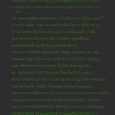
บทพิสูจน์ความสำเร็จ MG ZS ด้วยยอดขายรวมกว่า 1.06 ล...
นายกสภาทนายความ"จัดงานวันทนายความประจำปี 2567"
มอบ...
วธ. ลุยอบรมพัฒนาศักยภาพการเป็นข้าราชการใหม่ แม่นนโ...
กรมสุขภาพจิต - สสส. สานพลังภาคีเครือข่าย MOU สร้าง...
19 นักกอล์ฟระดับโลก เจ้าของ 25 แชมป์เมเจอร์ ร่วมศึ...
’อำนาจเจริญ‘ จัดใหญ่ ‘มานิต้า‘ นำทีมสวมชุดพื้นถิ่น...
มูลนิธิป่อเต็กตึ๊ง จัดพิธีเวียนธูปศักดิ์สิทธิ์ เนื...
เคาะแล้ว! HONOR พร้อมเปิดตัว Magic 6 Series และ Ma...
Thomas Clinic จัดกิจกรรม LOVE IS DELICIOUS ฉลองวัน...
บพข.ผนึกกำลังสถาบันฯสิ่งทอ ปั้นSME สิ่งทอสู่ธุรกิจ...
พก. จัดกิจกรรม “DEP for Love ให้ทุกวันเป็นวันแห่งร...
ประธานรัฐสภาและประธานสภาผู้แทนราษฎร่ ให้การรับรองน...
วอริกซ์ สปอร์ต” จับมือ“เวิร์คพอยท์ เอ็นเทอร์เทนเมน...
ปลัดกระทรวงวัฒนธรรม เป็นประธานประชุมแนวทางการบริหา...
เปิดมุมมองการบริหารแฟรนไชส์ขนส่งพัสดุ BEST Express...
กระทรวงพาณิชย์เตรียมเซ็น MOU ผู้ประกอบการรายใหญ่ขอ...
HONOR Magic V2 ผลตอบรับดี ทำยอดพรีออเดอร์พุ่ง เริ่...