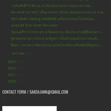
“เสริมศักดิ์”กำชับวธ.เร่งรัดเบิกจ่ายงบฯ มอบกรมการศ...
สมาคมช่างภาพข่าวสื่อมวลชนฯ จัดประชุมคณะกรรมการ ระด...
MSI เปิดตัว Gaming Handheld เครื่องแรกของโลกพร้อม ...
ฉลอง 83 ปี ดร.สุรพร สิมะกุลธร
รัฐมนตรีว่าการกระทรวงวัฒนธรรม เป็นประธานพิธีมอบตรา...
ผู้ช่วยเลขานุการประธานรัฐสภา เป็นตัวแทนนำเยาวชนเยี...
ฮือฮา..กระทรวงวัฒนธรรม ยกรถโรงหนังเฉลิมทัศน์สัญจรส...
►
มกราคม
(73)
►
2023
(630)
►
2022
(449)
►
2021
(396)
►
2020
(176)
CONTACT FORM / SAKDAJANK@GMAIL.COM
ชื่อ