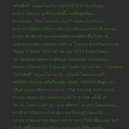
เสริมศักดิ์" เผยผลโพลวันวาเลนไทน์ ปี 67 ส่วนใหญ่อ...
ศาลเจ้าไต้ฮงกง มูลนิธิป่อเต็กตึ๊ง จัดพิธีจุดเทียนเ...
จากจุดสู่จุด เชื่อมโยงขนส่ง แบบไร้รอยต่อเป็นจริง ถ...
สาธารณรัฐอิสลามอิหร่านจัดงานเฉลิมฉลองวันชาติ ครบรอ...
มาเซราติ เดินหน้าตามแผนผลิตรถยนต์ที่ทำขึ้นในอิตาลี...
เฉลิมฉลองเทศกาลแห่งความรัก ณ โรงแรม ชาเทรียม แกรนด...
“Super S Series” UTP CAT 6A และ FTTR สินค้าเรือธงร...
วธ.เปิดชุมชนวัดพระธาตุช่อแฮ จังหวัดแพร่ ชวนนักท่อง...
กระทรวงวัฒนธรรม นำคณะผู้นำองค์การทางศาสนา ร่วมแสดง...
"เสริมศักดิ์" หนุนนโยบาย วธ. เสริมเด็กไทยเล่นดนตรี...
HONOR เขย่าตลาดมือถือจอพับ เปิดตัว “HONOR Magic V2...
3ทีมตัวแทนภาคืกลาง รายการ "Thai Fun Cup 2024 แชมป์...
การประชุมสมาชิกร่วมระหว่าง ATTA & THA ครั้งที่ 20
"ฌาร์ม โอสถานนท์" ส่ง "มาย สุพิชชา" นางสาวไทยหนองบ...
ข่าวดี ทางเลือก-ทางรอด สู่ความหวังของผู้ป่วยมะเร็ง...
กระทรวงวัฒนธรรม เชิญชวนข้าราชการใกล้เกษียณและวัย 5...
70 ปี เคพีไอ มอบเงินบริจาค 3 แสนบาท ให้กับ ศูนย์อุ...