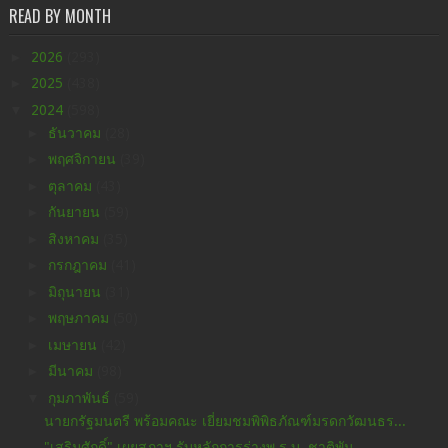
READ BY MONTH
►
2026
(293)
►
2025
(438)
▼
2024
(598)
►
ธันวาคม
(28)
►
พฤศจิกายน
(39)
►
ตุลาคม
(43)
►
กันยายน
(59)
►
สิงหาคม
(35)
►
กรกฎาคม
(41)
►
มิถุนายน
(31)
►
พฤษภาคม
(50)
►
เมษายน
(42)
►
มีนาคม
(98)
▼
กุมภาพันธ์
(59)
นายกรัฐมนตรี พร้อมคณะ เยี่ยมชมพิพิธภัณฑ์มรดกวัฒนธร...
"เสริมศักดิ์" เผยสภาฯ รับหลักการร่างพ.ร.บ. ชาติพัน...