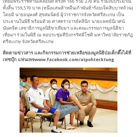
เทียมพระราชทานเคลื่อนที่ ครั้งที่ 166 รวม 270 คน รวมงบประมาณ
ทั้งสิ้น 159,570 บาท (หนึ่งแสนห้าหมื่นเก้าพันห้าร้อยเจ็ดสิบบาทถ้วน)
โดยมี นายอนุพงศ์ สุขสมนิตย์ ผู้ว่าราชการจังหวัดศรีสะเกษ เป็น
ประธานในพิธี พร้อมด้วย ศาสตราจารย์คลินิก นายแพทย์นิเวศน์
นันทจิต เลขาธิการมูลนิธิขาเทียมฯ และคณะกรรมการมูลนิธิขา
เทียมฯ ร่วมในพิธี ณ หอประชุมทีปังกรรัศมีโชติ มหาวิทยาลัยราชภัฏ
ศรีสะเกษ จังหวัดศรีสะเกษ
ติดตามข่าวสาร และกิจกรรมการช่วยเหลือของมูลนิธิป่อเต็กตึ๊งได้ที่
เฟซบุ๊ก แฟนเพจwww.facebook.com/atpohtecktung