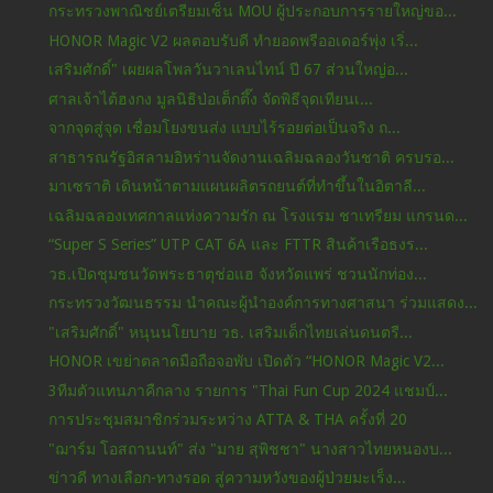
กระทรวงพาณิชย์เตรียมเซ็น MOU ผู้ประกอบการรายใหญ่ขอ...
HONOR Magic V2 ผลตอบรับดี ทำยอดพรีออเดอร์พุ่ง เริ่...
เสริมศักดิ์" เผยผลโพลวันวาเลนไทน์ ปี 67 ส่วนใหญ่อ...
ศาลเจ้าไต้ฮงกง มูลนิธิป่อเต็กตึ๊ง จัดพิธีจุดเทียนเ...
จากจุดสู่จุด เชื่อมโยงขนส่ง แบบไร้รอยต่อเป็นจริง ถ...
สาธารณรัฐอิสลามอิหร่านจัดงานเฉลิมฉลองวันชาติ ครบรอ...
มาเซราติ เดินหน้าตามแผนผลิตรถยนต์ที่ทำขึ้นในอิตาลี...
เฉลิมฉลองเทศกาลแห่งความรัก ณ โรงแรม ชาเทรียม แกรนด...
“Super S Series” UTP CAT 6A และ FTTR สินค้าเรือธงร...
วธ.เปิดชุมชนวัดพระธาตุช่อแฮ จังหวัดแพร่ ชวนนักท่อง...
กระทรวงวัฒนธรรม นำคณะผู้นำองค์การทางศาสนา ร่วมแสดง...
"เสริมศักดิ์" หนุนนโยบาย วธ. เสริมเด็กไทยเล่นดนตรี...
HONOR เขย่าตลาดมือถือจอพับ เปิดตัว “HONOR Magic V2...
3ทีมตัวแทนภาคืกลาง รายการ "Thai Fun Cup 2024 แชมป์...
การประชุมสมาชิกร่วมระหว่าง ATTA & THA ครั้งที่ 20
"ฌาร์ม โอสถานนท์" ส่ง "มาย สุพิชชา" นางสาวไทยหนองบ...
ข่าวดี ทางเลือก-ทางรอด สู่ความหวังของผู้ป่วยมะเร็ง...