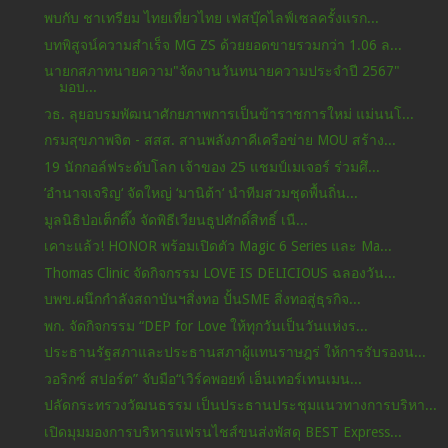
พบกับ ชาเทรียม ไทยเที่ยวไทย เฟสบุ๊คไลฟ์เซลครั้งแรก...
บทพิสูจน์ความสำเร็จ MG ZS ด้วยยอดขายรวมกว่า 1.06 ล...
นายกสภาทนายความ"จัดงานวันทนายความประจำปี 2567"
มอบ...
วธ. ลุยอบรมพัฒนาศักยภาพการเป็นข้าราชการใหม่ แม่นนโ...
กรมสุขภาพจิต - สสส. สานพลังภาคีเครือข่าย MOU สร้าง...
19 นักกอล์ฟระดับโลก เจ้าของ 25 แชมป์เมเจอร์ ร่วมศึ...
’อำนาจเจริญ‘ จัดใหญ่ ‘มานิต้า‘ นำทีมสวมชุดพื้นถิ่น...
มูลนิธิป่อเต็กตึ๊ง จัดพิธีเวียนธูปศักดิ์สิทธิ์ เนื...
เคาะแล้ว! HONOR พร้อมเปิดตัว Magic 6 Series และ Ma...
Thomas Clinic จัดกิจกรรม LOVE IS DELICIOUS ฉลองวัน...
บพข.ผนึกกำลังสถาบันฯสิ่งทอ ปั้นSME สิ่งทอสู่ธุรกิจ...
พก. จัดกิจกรรม “DEP for Love ให้ทุกวันเป็นวันแห่งร...
ประธานรัฐสภาและประธานสภาผู้แทนราษฎร่ ให้การรับรองน...
วอริกซ์ สปอร์ต” จับมือ“เวิร์คพอยท์ เอ็นเทอร์เทนเมน...
ปลัดกระทรวงวัฒนธรรม เป็นประธานประชุมแนวทางการบริหา...
เปิดมุมมองการบริหารแฟรนไชส์ขนส่งพัสดุ BEST Express...