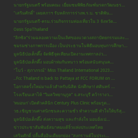
นายกรัฐมนตรี พร้อมคณะ เยี่ยมชมพิพิธภัณฑ์มรดกวัฒนธร...
"เสริมศักดิ์" เผยสภาฯ รับหลักการร่างพ.ร.บ. ชาติพัน...
นายกรัฐมนตรี-ครม.ร่วมกิจกรรมท่องเที่ยวใน 3 จังหวัด...
Oasis SpaThailand
“ลิกซิล”ร่วมฉลองความเป็นเลิศของแวดวงสถาปัตยกรรมและ...
ชมรมช่างภาพการเมือง เป็นประธานในพิธีมอบทุนการศึกษา...
มูลนิธิป่อเต็กตึ๊ง จัดพิธีจุดเทียนเปิดงานเทศกาลง่ว...
มูลนิธิป่อเต็กตึ๊ง มอบผ้าห่มกันหนาว พร้อมสนับสนุนค...
"โบว์ - สุภาภรณ์" Miss Thailand International 2023...
..Fcc Thailand is back to Pattaya at FCC FORUM on ...
โอกาสครั้งใหม่มาแล้วสำหรับนิสิต นักศึกษา! ศศินทร์ ...
โรงเรียนเสาไห้ “วิมลวิทยานุกูล” จ.สระบุรี คว้ารางว...
‘หมอนก’ เปิดตัวคลินิก Century Plus Clinic พร้อมรูด...
วธ.เชิญชวนศาสนิกชนละความชั่ว ทำความดี ทำใจให้บริสุ...
มูลนิธิป่อเต็กตึ๊ง ส่งความสุข และกำลังใจ มอบอั่งเป...
ข่าวประชาสัมพันธ์สมาคมแต้จิ๋วแห่งประเทศไทย
เสริมศักดิ์ ปลื้มสื่ออินเดียยกย่อง “สงกรานต์ในประเ...