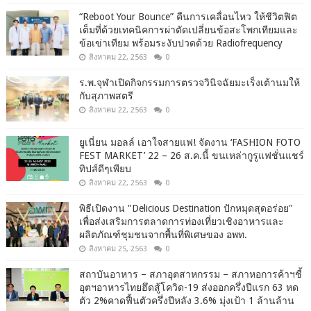
“Reboot Your Bounce” คืนการเคลื่อนไหว ให้ชีวิตฟิต
เต็มที่ด้วยเทคนิคการผ่าตัดเปลี่ยนข้อสะโพกเทียมและ
ข้อเข่าเทียม พร้อมระงับปวดด้วย Radiofrequency
สิงหาคม 22, 2563
0
ร.พ.จุฬาเปิดกิจกรรมการตรวจวินิจฉัยมะเร็งเต้านมให้
กับสุภาพสตรี
สิงหาคม 22, 2563
0
ยูเนี่ยน มอลล์ เอาใจสายแฟ! จัดงาน ‘FASHION FOTO
FEST MARKET’ 22 – 26 ส.ค.นี้ ขนเหล่ากูรูแฟชั่นแชร์
ทิปส์ดีๆเพียบ
สิงหาคม 22, 2563
0
พิธีเปิดงาน "Delicious Destination ปักหมุดสุดอร่อย"
เพื่อส่งเสริมการตลาดการท่องเที่ยวเชิงอาหารและ
ผลิตภัณฑ์ชุมชนจากพื้นที่พิเศษของ อพท.
สิงหาคม 25, 2563
0
สถาบันอาหาร – สภาอุตสาหกรรม – สภาหอการค้าฯชี้
อุตฯอาหารไทยฮึดสู้โควิด-19 ส่งออกครึ่งปีแรก 63 หด
ตัว 2%คาดฟื้นตัวครึ่งปีหลัง 3.6% มุ่งเป้า 1 ล้านล้าน