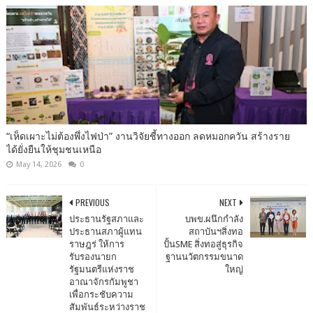
“เห็ดเผาะไม่ต้องพึ่งไฟป่า” งานวิจัยชี้ทางออก ลดหมอกควัน สร้างราย
ได้ยั่งยืนให้ชุมชนเหนือ
May 14, 2026
0
PREVIOUS
NEXT
ประธานรัฐสภาและ
บพข.ผนึกกำลัง
ประธานสภาผู้แทน
สถาบันฯสิ่งทอ
ราษฎร่ ให้การ
ปั้นSME สิ่งทอสู่ธุรกิจ
รับรองนายก
ฐานนวัตกรรมขนาด
รัฐมนตรีแห่งราช
ใหญ่
อาณาจักรกัมพูชา
เพื่อกระชับความ
สัมพันธ์ระหว่างราช