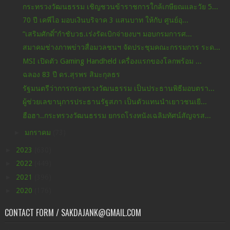
กระทรวงวัฒนธรรม เชิญชวนข้าราชการใกล้เกษียณและวัย 5...
70 ปี เคพีไอ มอบเงินบริจาค 3 แสนบาท ให้กับ ศูนย์อุ...
“เสริมศักดิ์”กำชับวธ.เร่งรัดเบิกจ่ายงบฯ มอบกรมการศ...
สมาคมช่างภาพข่าวสื่อมวลชนฯ จัดประชุมคณะกรรมการ ระด...
MSI เปิดตัว Gaming Handheld เครื่องแรกของโลกพร้อม ...
ฉลอง 83 ปี ดร.สุรพร สิมะกุลธร
รัฐมนตรีว่าการกระทรวงวัฒนธรรม เป็นประธานพิธีมอบตรา...
ผู้ช่วยเลขานุการประธานรัฐสภา เป็นตัวแทนนำเยาวชนเยี...
ฮือฮา..กระทรวงวัฒนธรรม ยกรถโรงหนังเฉลิมทัศน์สัญจรส...
►
มกราคม
(73)
►
2023
(630)
►
2022
(449)
►
2021
(396)
►
2020
(176)
CONTACT FORM / SAKDAJANK@GMAIL.COM