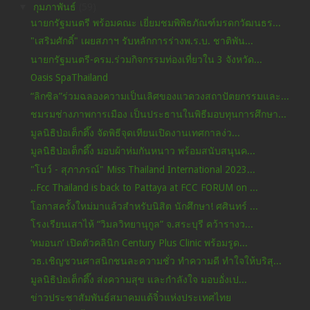
▼
กุมภาพันธ์
(59)
นายกรัฐมนตรี พร้อมคณะ เยี่ยมชมพิพิธภัณฑ์มรดกวัฒนธร...
"เสริมศักดิ์" เผยสภาฯ รับหลักการร่างพ.ร.บ. ชาติพัน...
นายกรัฐมนตรี-ครม.ร่วมกิจกรรมท่องเที่ยวใน 3 จังหวัด...
Oasis SpaThailand
“ลิกซิล”ร่วมฉลองความเป็นเลิศของแวดวงสถาปัตยกรรมและ...
ชมรมช่างภาพการเมือง เป็นประธานในพิธีมอบทุนการศึกษา...
มูลนิธิป่อเต็กตึ๊ง จัดพิธีจุดเทียนเปิดงานเทศกาลง่ว...
มูลนิธิป่อเต็กตึ๊ง มอบผ้าห่มกันหนาว พร้อมสนับสนุนค...
"โบว์ - สุภาภรณ์" Miss Thailand International 2023...
..Fcc Thailand is back to Pattaya at FCC FORUM on ...
โอกาสครั้งใหม่มาแล้วสำหรับนิสิต นักศึกษา! ศศินทร์ ...
โรงเรียนเสาไห้ “วิมลวิทยานุกูล” จ.สระบุรี คว้ารางว...
‘หมอนก’ เปิดตัวคลินิก Century Plus Clinic พร้อมรูด...
วธ.เชิญชวนศาสนิกชนละความชั่ว ทำความดี ทำใจให้บริสุ...
มูลนิธิป่อเต็กตึ๊ง ส่งความสุข และกำลังใจ มอบอั่งเป...
ข่าวประชาสัมพันธ์สมาคมแต้จิ๋วแห่งประเทศไทย