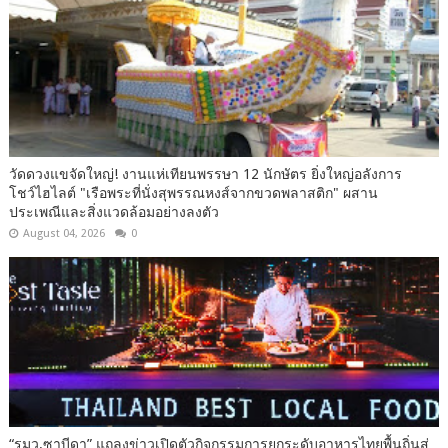
วัดดวงแขจัดใหญ่! งานแห่เทียนพรรษา 12 นักษัตร ยิ่งใหญ่อลังการ
โชว์ไฮไลต์ "เรือพระที่นั่งสุพรรณหงส์จากขวดพลาสติก" ผสาน
ประเพณีและสิ่งแวดล้อมอย่างลงตัว
August 04, 2026
0
“รมว.ซาบีดา” แถลงข่าวเปิดตัวกิจกรรมการยกระดับอาหารไทยพื้นถิ่นสู่