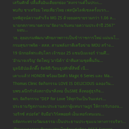
เสริมศักดิ์ ปลื้มสื่ออินเดียยกย่อง “สงกรานต์ในประเ...
พบกับ ชาเทรียม ไทยเที่ยวไทย เฟสบุ๊คไลฟ์เซลครั้งแรก...
บทพิสูจน์ความสำเร็จ MG ZS ด้วยยอดขายรวมกว่า 1.06 ล...
นายกสภาทนายความ"จัดงานวันทนายความประจำปี 2567"
มอบ...
วธ. ลุยอบรมพัฒนาศักยภาพการเป็นข้าราชการใหม่ แม่นนโ...
กรมสุขภาพจิต - สสส. สานพลังภาคีเครือข่าย MOU สร้าง...
19 นักกอล์ฟระดับโลก เจ้าของ 25 แชมป์เมเจอร์ ร่วมศึ...
’อำนาจเจริญ‘ จัดใหญ่ ‘มานิต้า‘ นำทีมสวมชุดพื้นถิ่น...
มูลนิธิป่อเต็กตึ๊ง จัดพิธีเวียนธูปศักดิ์สิทธิ์ เนื...
เคาะแล้ว! HONOR พร้อมเปิดตัว Magic 6 Series และ Ma...
Thomas Clinic จัดกิจกรรม LOVE IS DELICIOUS ฉลองวัน...
บพข.ผนึกกำลังสถาบันฯสิ่งทอ ปั้นSME สิ่งทอสู่ธุรกิจ...
พก. จัดกิจกรรม “DEP for Love ให้ทุกวันเป็นวันแห่งร...
ประธานรัฐสภาและประธานสภาผู้แทนราษฎร่ ให้การรับรองน...
วอริกซ์ สปอร์ต” จับมือ“เวิร์คพอยท์ เอ็นเทอร์เทนเมน...
ปลัดกระทรวงวัฒนธรรม เป็นประธานประชุมแนวทางการบริหา...