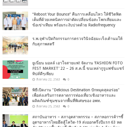
“Reboot Your Bounce” คืนการเคลื่อนไหว ให้ชีวิตฟิต
เต็มที่ด้วยเทคนิคการผ่าตัดเปลี่ยนข้อสะโพกเทียมและ
ข้อเข่าเทียม พร้อมระงับปวดด้วย Radiofrequency
ร.พ.จุฬาเปิดกิจกรรมการตรวจวินิจฉัยมะเร็งเต้านมให้
กับสุภาพสตรี
ยูเนี่ยน มอลล์ เอาใจสายแฟ! จัดงาน ‘FASHION FOTO
FEST MARKET’ 22 – 26 ส.ค.นี้ ขนเหล่ากูรูแฟชั่นแชร์
ทิปส์ดีๆเพียบ
สิงหาคม 22, 2563
0
พิธีเปิดงาน "Delicious Destination ปักหมุดสุดอร่อย"
เพื่อส่งเสริมการตลาดการท่องเที่ยวเชิงอาหารและ
ผลิตภัณฑ์ชุมชนจากพื้นที่พิเศษของ อพท.
สิงหาคม 25, 2563
0
สถาบันอาหาร – สภาอุตสาหกรรม – สภาหอการค้าฯชี้
อุตฯอาหารไทยฮึดสู้โควิด-19 ส่งออกครึ่งปีแรก 63 หด