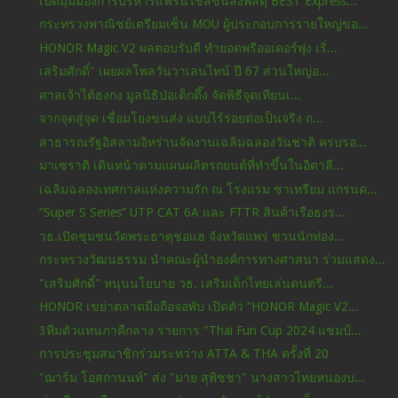
เปิดมุมมองการบริหารแฟรนไชส์ขนส่งพัสดุ BEST Express...
กระทรวงพาณิชย์เตรียมเซ็น MOU ผู้ประกอบการรายใหญ่ขอ...
HONOR Magic V2 ผลตอบรับดี ทำยอดพรีออเดอร์พุ่ง เริ่...
เสริมศักดิ์" เผยผลโพลวันวาเลนไทน์ ปี 67 ส่วนใหญ่อ...
ศาลเจ้าไต้ฮงกง มูลนิธิป่อเต็กตึ๊ง จัดพิธีจุดเทียนเ...
จากจุดสู่จุด เชื่อมโยงขนส่ง แบบไร้รอยต่อเป็นจริง ถ...
สาธารณรัฐอิสลามอิหร่านจัดงานเฉลิมฉลองวันชาติ ครบรอ...
มาเซราติ เดินหน้าตามแผนผลิตรถยนต์ที่ทำขึ้นในอิตาลี...
เฉลิมฉลองเทศกาลแห่งความรัก ณ โรงแรม ชาเทรียม แกรนด...
“Super S Series” UTP CAT 6A และ FTTR สินค้าเรือธงร...
วธ.เปิดชุมชนวัดพระธาตุช่อแฮ จังหวัดแพร่ ชวนนักท่อง...
กระทรวงวัฒนธรรม นำคณะผู้นำองค์การทางศาสนา ร่วมแสดง...
"เสริมศักดิ์" หนุนนโยบาย วธ. เสริมเด็กไทยเล่นดนตรี...
HONOR เขย่าตลาดมือถือจอพับ เปิดตัว “HONOR Magic V2...
3ทีมตัวแทนภาคืกลาง รายการ "Thai Fun Cup 2024 แชมป์...
การประชุมสมาชิกร่วมระหว่าง ATTA & THA ครั้งที่ 20
"ฌาร์ม โอสถานนท์" ส่ง "มาย สุพิชชา" นางสาวไทยหนองบ...