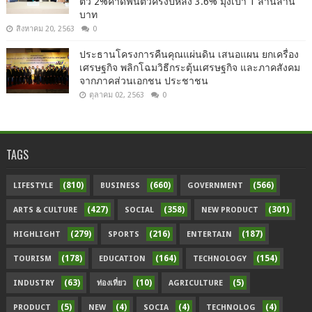
ตัว 2%คาดฟื้นตัวครึ่งปีหลัง 3.6% มุ่งเป้า 1 ล้านล้าน
บาท
สิงหาคม 20, 2563
0
ประธานโครงการคืนคุณแผ่นดิน เสนอแผน ยกเครื่อง
เศรษฐกิจ พลิกโฉมวิธีกระตุ้นเศรษฐกิจ และภาคสังคม
จากภาคส่วนเอกชน ประชาชน
ตุลาคม 02, 2563
0
TAGS
(810)
(660)
(566)
LIFESTYLE
BUSINESS
GOVERNMENT
(427)
(358)
(301)
ARTS & CULTURE
SOCIAL
NEW PRODUCT
(279)
(216)
(187)
HIGHLIGHT
SPORTS
ENTERTAIN
(178)
(164)
(154)
TOURISM
EDUCATION
TECHNOLOGY
(63)
(10)
(5)
INDUSTRY
ท่องเที่ยว
AGRICULTURE
(5)
(4)
(4)
(4)
PRODUCT
NEW
SOCIA
TECHNOLOG