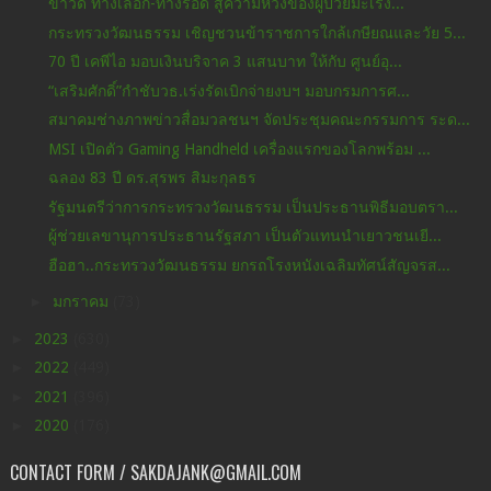
ข่าวดี ทางเลือก-ทางรอด สู่ความหวังของผู้ป่วยมะเร็ง...
กระทรวงวัฒนธรรม เชิญชวนข้าราชการใกล้เกษียณและวัย 5...
70 ปี เคพีไอ มอบเงินบริจาค 3 แสนบาท ให้กับ ศูนย์อุ...
“เสริมศักดิ์”กำชับวธ.เร่งรัดเบิกจ่ายงบฯ มอบกรมการศ...
สมาคมช่างภาพข่าวสื่อมวลชนฯ จัดประชุมคณะกรรมการ ระด...
MSI เปิดตัว Gaming Handheld เครื่องแรกของโลกพร้อม ...
ฉลอง 83 ปี ดร.สุรพร สิมะกุลธร
รัฐมนตรีว่าการกระทรวงวัฒนธรรม เป็นประธานพิธีมอบตรา...
ผู้ช่วยเลขานุการประธานรัฐสภา เป็นตัวแทนนำเยาวชนเยี...
ฮือฮา..กระทรวงวัฒนธรรม ยกรถโรงหนังเฉลิมทัศน์สัญจรส...
►
มกราคม
(73)
►
2023
(630)
►
2022
(449)
►
2021
(396)
►
2020
(176)
CONTACT FORM / SAKDAJANK@GMAIL.COM