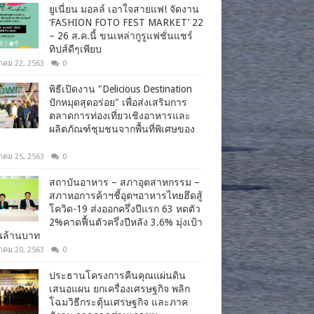
ยูเนี่ยน มอลล์ เอาใจสายแฟ! จัดงาน
‘FASHION FOTO FEST MARKET’ 22
– 26 ส.ค.นี้ ขนเหล่ากูรูแฟชั่นแชร์
ทิปส์ดีๆเพียบ
าคม 22, 2563
0
พิธีเปิดงาน "Delicious Destination
ปักหมุดสุดอร่อย" เพื่อส่งเสริมการ
ตลาดการท่องเที่ยวเชิงอาหารและ
ผลิตภัณฑ์ชุมชนจากพื้นที่พิเศษของ
าคม 25, 2563
0
สถาบันอาหาร – สภาอุตสาหกรรม –
สภาหอการค้าฯชี้อุตฯอาหารไทยฮึดสู้
โควิด-19 ส่งออกครึ่งปีแรก 63 หดตัว
2%คาดฟื้นตัวครึ่งปีหลัง 3.6% มุ่งเป้า
านล้านบาท
าคม 20, 2563
0
ประธานโครงการคืนคุณแผ่นดิน
เสนอแผน ยกเครื่องเศรษฐกิจ พลิก
โฉมวิธีกระตุ้นเศรษฐกิจ และภาค