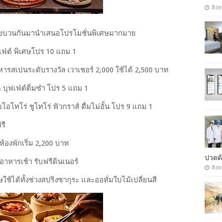
สิงห
นยกขบวนกันมานำเสนอโปรโมชั่นพิเศษมากมาย
ฟเฟ่ต์ พิเศษโปร 10 แถม 1
าหารสเปนระดับรางวัล เวาเชอร์ 2,000 ใช้ได้ 2,500 บาท
้ด บุฟเฟ่ต์ติ่มซำ โปร 5 แถม 1
มโอโทโร่ ชูโทโร่ ฟัวกราส์ ดื่มไม่อั้น โปร 9 แถม 1
รี
ห้องพักเริ่ม 2,200 บาท
ปวดด้
อาหารเช้า รับฟรีดินเนอร์
สิงห
ษใช้ได้ทั้งช่วงสปริงซากุระ และออทั่มใบไม้เปลี่ยนสี