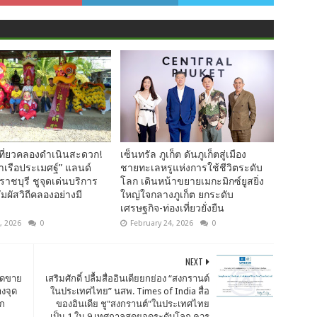
ที่ยวคลองดำเนินสะดวก!
เซ็นทรัล ภูเก็ต ดันภูเก็ตสู่เมือง
ท่าเรือประเมศฐ์” แลนด์
ชายทะเลหรูแห่งการใช้ชีวิตระดับ
ราชบุรี ชูจุดเด่นบริการ
โลก เดินหน้าขยายเมกะมิกซ์ยูสยิ่ง
ัมผัสวิถีคลองอย่างมี
ใหญ่ใจกลางภูเก็ต ยกระดับ
เศรษฐกิจ-ท่องเที่ยวยั่งยืน
, 2026
0
February 24, 2026
0
NEXT
อดขาย
เสริมศักดิ์ ปลื้มสื่ออินเดียยกย่อง “สงกรานต์
างจุด
ในประเทศไทย” นสพ. Times of India สื่อ
ลก
ของอินเดีย ชู"สงกรานต์"ในประเทศไทย
เป็น 1 ใน 9 เทศกาลสุดยอดระดับโลก ควร