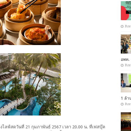
สิงห
อพท.
สิงห
1 ล้
สิงห
ฟ์สดวันที่ 21 กุมภาพันธ์ 2567 เวลา 20.00 น. ที่เฟสบุ๊ค