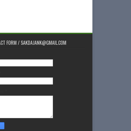
ACT FORM / SAKDAJANK@GMAIL.COM
*
วาม
*