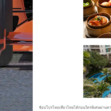
ช้อปโปรไทยเที่ยวไทยได้ก่อนใครพิเศษผ่านทางไล