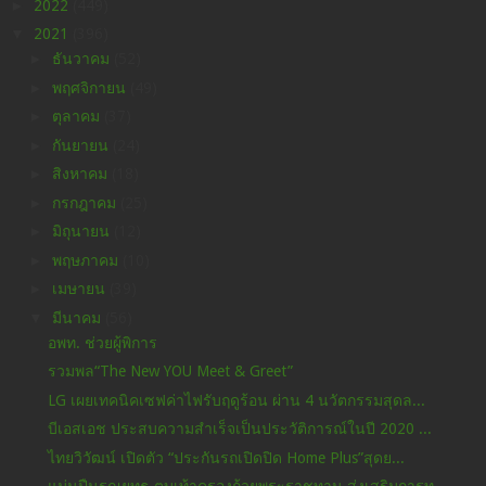
►
2022
(449)
▼
2021
(396)
►
ธันวาคม
(52)
►
พฤศจิกายน
(49)
►
ตุลาคม
(37)
►
กันยายน
(24)
►
สิงหาคม
(18)
►
กรกฎาคม
(25)
►
มิถุนายน
(12)
►
พฤษภาคม
(10)
►
เมษายน
(39)
▼
มีนาคม
(56)
อพท. ช่วยผู้พิการ
รวมพล“The New YOU Meet & Greet”
LG เผยเทคนิคเซฟค่าไฟรับฤดูร้อน ผ่าน 4 นวัตกรรมสุดล...
บีเอสเอช ประสบความสำเร็จเป็นประวัติการณ์ในปี 2020 ...
ไทยวิวัฒน์ เปิดตัว “ประกันรถเปิดปิด Home Plus”สุดย...