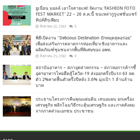
ยูเนี่ยน มอลล์ เอาใจสายแฟ! จัดงาน ‘FASHION FOTO
FEST MARKET’ 22 – 26 ส.ค.นี้ ขนเหล่ากูรูแฟชั่นแชร์
ทิปส์ดีๆเพียบ
สิงหาคม 22, 2563
0
พิธีเปิดงาน "Delicious Destination ปักหมุดสุดอร่อย"
เพื่อส่งเสริมการตลาดการท่องเที่ยวเชิงอาหารและ
ผลิตภัณฑ์ชุมชนจากพื้นที่พิเศษของ อพท.
สิงหาคม 25, 2563
0
สถาบันอาหาร – สภาอุตสาหกรรม – สภาหอการค้าฯชี้
อุตฯอาหารไทยฮึดสู้โควิด-19 ส่งออกครึ่งปีแรก 63 หด
ตัว 2%คาดฟื้นตัวครึ่งปีหลัง 3.6% มุ่งเป้า 1 ล้านล้าน
บาท
ประธานโครงการคืนคุณแผ่นดิน เสนอแผน ยกเครื่อง
เศรษฐกิจ พลิกโฉมวิธีกระตุ้นเศรษฐกิจ และภาคสังคม
จากภาคส่วนเอกชน ประชาชน