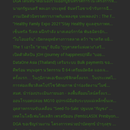
DGA เดินหน้าต่อเนื่องร่วมออกบูธนิทรรศการในโครงการห...
นายกรัฐมนตรี พลเอก ประยุทธ์ จันทร์โอชาเข้ารับการฉี...
งานเปิดตัวนิทรรศการภาพกับเพลงชุด บทเพลงป่า : The F...
“Healthy Family Expo 2021”Stay Healthy ดูแลสุขภาพท...
เซ็นทรัล รีเทล ผนึกกำลัง มาสเตอร์การ์ด พันธมิตรยัก...
“ไบโอบอร์น” เปิดกลยุทธ์ทางการตลาด คว้า “ชาคริต แย้...
The 1 เอาใจ “สายมู” จับมือ “กูรูศาสตร์แห่งดวง”เสริ...
เปิดตัวศิลปิน JOH (Journey of happiness)!!ดึง “บอย...
DataOne Asia (Thailand) เสริมระบบ Bulk payments ขอ...
ดีพร้อม หนุนอุตฯ นวัตกรรม ปี 64 เตรียมอัดฉีด แองเจ...
ครั้งแรก… ในภูมิภาคเอเชียแปซิฟิกครั้งแรก…ในประเทศไ...
การท่องเที่ยวสิงคโปร์โชว์ศักยภาพ นำร่องจัดงาน“ไมซ์...
สมศ. นำร่องประเมินภายนอก - ลงพื้นที่ออนไลน์ครั้งแร...
ออนโรบอตปล่อย MG10 อุปกรณ์มือจับระบบแม่เหล็กขั้นเท...
อุตสาหกรรมขับเคลื่อน “Seed-To-Sale: ปฐมบท “กัญชง” ...
เทคโนโลยีเฟมโตเลสิก เพรสบียอน (FemtoLASIK Presbyon...
DGA ขอเชิญร่วมงาน โครงการหน่วยบำบัดทุกข์ บำรุงสุข ...