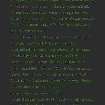
แม่นปืนรณยุทธ ตบเท้าครองถ้วยพระราชทาน ส่งเสริมการท...
สัมผัสประสบการณ์การเล่นเกมที่เบาเป็นพิเศษด้วย RAZE...
“Chang Music Connection Present Asiatique Surf Mus...
โรงพยาบาลจุฬาลงกรณ์ปล่อยขบวนส่งมอบวัสดุ ครุภัณฑ์สำ...
เริ่มแล้ว “COMMART Crazy Offer”โปรโมชั่นสุดร้อนแรง...
อพท.ประกาศเจตจำนง
เผยโฉม Amazfit T-Rex Pro สุดยอด นาฬิกาสมาร์ทวอทช์เ...
ขานรับกิจกรรมปิดไฟ 1 ชั่วโมง เพื่อลดโลกร้อน
เชลล์ จับมือ depa สานฝันคนรุ่นใหม่พัฒนาเมืองแห่งอน...
How to เซิร์ฟสเก็ต…กีฬายอดฮิต ที่คนเล่นต้องรู้
แจกจริง.. ลดจริง.. Hi-Care (ไฮ-แคร์) มอบคูปองส่วนล...
อพท. เร่งสยายปีกสร้างเครือข่ายอีสานใต้เชิญชวน อปท....
เซ็นทรัล รีเทล คว้ารางวัลเสนอขายตราสารทุนดีที่สุดใ...
ช้อปปี้ ประกาศเปิดตัวแคมเปญ Shopee 4.4 Mega Shoppi...
มะเร็งช่องปาก อันตรายหากปล่อยลุกลาม
การส่งเสริมสหกรณ์ ภายใต้บริบทใหม่
การผนึกกำลังของสองผู้นำเทคโนโลยีฟินเทค Velo Labs แ...