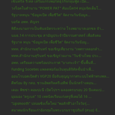
เซ็นทรัล รีเทล เสริมแกร่งพอร์ตธุรกิจกลุ่มฟู้ด เปิด...
วงร็อคในตำนาน “POWER PAT” คัมแบ็ค!!4 หนุ่มจัดเต็มโ...
รัฐบาลหนุน “ข้อมูลเปิด เพื่อชีวิต” จัดงานวันข้อมูล...
บอร์ด อพท. สัญจร
พิธีลงนามการเป็นพันธมิตรระหว่าง โรงพยาบาลเอกชล​ จำ...
นมธ.14 การประชุม สามัญประจำปีธรรมศาสตร์ เพื่อสังคม
รัฐบาล หนุน “ข้อมูลเปิด เพื่อชีวิต” จัดงานวันข้อมู...
ททท. สำนักงานสุรินทร์ ขอเชิญเที่ยวงาน “เทศกาลดอกลำ...
ททท.สำนักงานสุรินทร์ ขอเชิญร่วมงาน “วันช้างไทย ประ...
อพท. เตรียมความพร้อมประกาศ “บางกะเจ้า” ขึ้นพื้นที่...
Funding Societies แพลตฟอร์มเงินทุนดิจิทัลชั้นนำเพื...
ออนโรบอตเปิดตัว VGP20 มือจับสุญญากาศระบบไฟฟ้าทรงพล...
ดีพร้อม By กสอ. ชวนอัพสกิลครีเอทีฟ ปั้นนักสร้างคอน...
เดอะ พิซซ่า คอมปะนี เปิดโปรฯ ฉลองครบรอบ 20 ปีแคมเป...
มุมมอง “ครูเบล” 10 เทคนิคเรียนเก่งครูที่เคยได้ 16 ...
“Lipsmooth” ปล่อยซิงเกิ้ลใหม่ “พอสักที”เอาใจวัยรุ่...
สมาคมนักเรียนเก่าอังกฤษในพระบรมราชูปถัมภ์ (สนอ) จั...