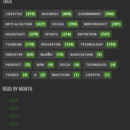
TAGS
(810)
(660)
(566)
LIFESTYLE
BUSINESS
GOVERNMENT
(427)
(358)
(301)
ARTS & CULTURE
SOCIAL
NEW PRODUCT
(279)
(216)
(187)
HIGHLIGHT
SPORTS
ENTERTAIN
(178)
(164)
(154)
TOURISM
EDUCATION
TECHNOLOGY
(63)
(10)
(5)
INDUSTRY
ท่องเที่ยว
AGRICULTURE
(5)
(4)
(4)
(4)
PRODUCT
NEW
SOCIA
TECHNOLOG
(4)
(2)
(1)
(1)
TOURIS
ฝ
EDUCTION
LIFESTYL
READ BY MONTH
►
2026
(296)
►
2025
(438)
►
2024
(598)
►
2023
(630)