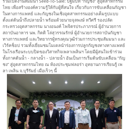
ร่วมเปิดงานสัมมนา Seed-To-Sale: ปฐมบท “กัญชง” สู่อุตสาหกรรม
ไทย เพื่อสร้างองค์ความรู้ให้กับผู้ที่สนใจ เกี่ยวกับการขับเคลื่อนกัญชา
ในทางการแพทย์ และกัญชงในเชิงอุตสาหกรรมอย่างเต็มรูปแบบ
ตั้งแต่ต้นน้ำถึงปลายน้ำ พร้อมด้วยนายจุลพงษ์ ทวีศรี รองปลัด
กระทรวงอุตสาหกรรม นางอนงค์ ไพจิตรประภาภรณ์ ผู้อำนวยการ
สถาบันอาหาร นพ. กิตติ โล่สุวรรณรักษ์ ผู้อำนวยการสถาบันกัญชา
ทางการแพทย์ และวิทยากรผู้ทรงคุณวุฒิร่วมการประชุมสัมมนา และ
เวิร์คช็อป รวมทั้งเยี่ยมชมโมเดลนำร่องการปลูกกัญชงทางทางแพทย์
ในโรงเรือนระบบปิดของวิสาหกิจเพลาเพลินฯ โดยมีผู้สนใจเข้าร่วม
ทั้งภาคต้นน้ำ - กลางน้ำ - ปลายน้ำ อันเป็นการเริ่มต้นขับเคลื่อน “กัญ
ชง” สู่อุตสาหกรรมไทย ณ ห้องประชุมฟลอร่า อุทยานการเรียนรู้ เพ
ลา เพลิน จ.บุรีรัมย์ เมื่อเร็วๆ นี้