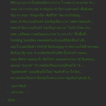
พิธีลงนามการเป็นพันธมิตรระหว่าง โรงพยาบาลเอกชล​ จำ...
นมธ.14 การประชุม สามัญประจำปีธรรมศาสตร์ เพื่อสังคม
รัฐบาล หนุน “ข้อมูลเปิด เพื่อชีวิต” จัดงานวันข้อมู...
ททท. สำนักงานสุรินทร์ ขอเชิญเที่ยวงาน “เทศกาลดอกลำ...
ททท.สำนักงานสุรินทร์ ขอเชิญร่วมงาน “วันช้างไทย ประ...
อพท. เตรียมความพร้อมประกาศ “บางกะเจ้า” ขึ้นพื้นที่...
Funding Societies แพลตฟอร์มเงินทุนดิจิทัลชั้นนำเพื...
ออนโรบอตเปิดตัว VGP20 มือจับสุญญากาศระบบไฟฟ้าทรงพล...
ดีพร้อม By กสอ. ชวนอัพสกิลครีเอทีฟ ปั้นนักสร้างคอน...
เดอะ พิซซ่า คอมปะนี เปิดโปรฯ ฉลองครบรอบ 20 ปีแคมเป...
มุมมอง “ครูเบล” 10 เทคนิคเรียนเก่งครูที่เคยได้ 16 ...
“Lipsmooth” ปล่อยซิงเกิ้ลใหม่ “พอสักที”เอาใจวัยรุ่...
สมาคมนักเรียนเก่าอังกฤษในพระบรมราชูปถัมภ์ (สนอ) จั...
►
กุมภาพันธ์
(38)
►
มกราคม
(36)
►
2020
(176)