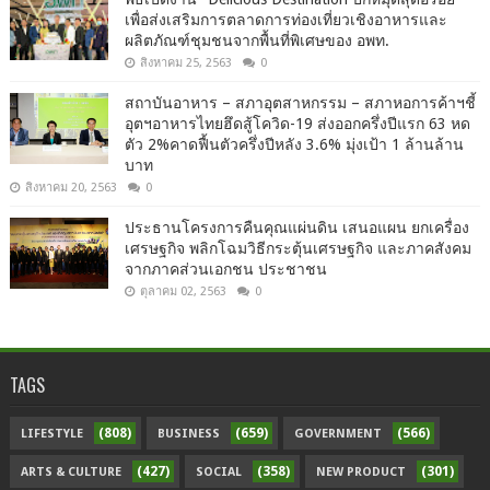
เพื่อส่งเสริมการตลาดการท่องเที่ยวเชิงอาหารและ
ผลิตภัณฑ์ชุมชนจากพื้นที่พิเศษของ อพท.
สิงหาคม 25, 2563
0
สถาบันอาหาร – สภาอุตสาหกรรม – สภาหอการค้าฯชี้
อุตฯอาหารไทยฮึดสู้โควิด-19 ส่งออกครึ่งปีแรก 63 หด
ตัว 2%คาดฟื้นตัวครึ่งปีหลัง 3.6% มุ่งเป้า 1 ล้านล้าน
บาท
สิงหาคม 20, 2563
0
ประธานโครงการคืนคุณแผ่นดิน เสนอแผน ยกเครื่อง
เศรษฐกิจ พลิกโฉมวิธีกระตุ้นเศรษฐกิจ และภาคสังคม
จากภาคส่วนเอกชน ประชาชน
ตุลาคม 02, 2563
0
TAGS
(808)
(659)
(566)
LIFESTYLE
BUSINESS
GOVERNMENT
(427)
(358)
(301)
ARTS & CULTURE
SOCIAL
NEW PRODUCT