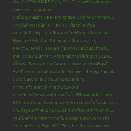
เริ่มแล้ว “COMMART Crazy Offer”โปรโมชั่นสุดร้อนแรง...
อพท.ประกาศเจตจำนง
เผยโฉม Amazfit T-Rex Pro สุดยอด นาฬิกาสมาร์ทวอทช์เ...
ขานรับกิจกรรมปิดไฟ 1 ชั่วโมง เพื่อลดโลกร้อน
เชลล์ จับมือ depa สานฝันคนรุ่นใหม่พัฒนาเมืองแห่งอน...
How to เซิร์ฟสเก็ต…กีฬายอดฮิต ที่คนเล่นต้องรู้
แจกจริง.. ลดจริง.. Hi-Care (ไฮ-แคร์) มอบคูปองส่วนล...
อพท. เร่งสยายปีกสร้างเครือข่ายอีสานใต้เชิญชวน อปท....
เซ็นทรัล รีเทล คว้ารางวัลเสนอขายตราสารทุนดีที่สุดใ...
ช้อปปี้ ประกาศเปิดตัวแคมเปญ Shopee 4.4 Mega Shoppi...
มะเร็งช่องปาก อันตรายหากปล่อยลุกลาม
การส่งเสริมสหกรณ์ ภายใต้บริบทใหม่
การผนึกกำลังของสองผู้นำเทคโนโลยีฟินเทค Velo Labs แ...
DGA เดินหน้าต่อเนื่องร่วมออกบูธนิทรรศการในโครงการห...
นายกรัฐมนตรี พลเอก ประยุทธ์ จันทร์โอชาเข้ารับการฉี...
งานเปิดตัวนิทรรศการภาพกับเพลงชุด บทเพลงป่า : The F...
“Healthy Family Expo 2021”Stay Healthy ดูแลสุขภาพท...