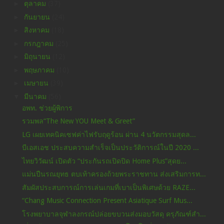
►
ตุลาคม
(37)
►
กันยายน
(24)
►
สิงหาคม
(18)
►
กรกฎาคม
(25)
►
มิถุนายน
(12)
►
พฤษภาคม
(10)
►
เมษายน
(39)
▼
มีนาคม
(56)
อพท. ช่วยผู้พิการ
รวมพล“The New YOU Meet & Greet”
LG เผยเทคนิคเซฟค่าไฟรับฤดูร้อน ผ่าน 4 นวัตกรรมสุดล...
บีเอสเอช ประสบความสำเร็จเป็นประวัติการณ์ในปี 2020 ...
ไทยวิวัฒน์ เปิดตัว “ประกันรถเปิดปิด Home Plus”สุดย...
แม่นปืนรณยุทธ ตบเท้าครองถ้วยพระราชทาน ส่งเสริมการท...
สัมผัสประสบการณ์การเล่นเกมที่เบาเป็นพิเศษด้วย RAZE...
“Chang Music Connection Present Asiatique Surf Mus...
โรงพยาบาลจุฬาลงกรณ์ปล่อยขบวนส่งมอบวัสดุ ครุภัณฑ์สำ...