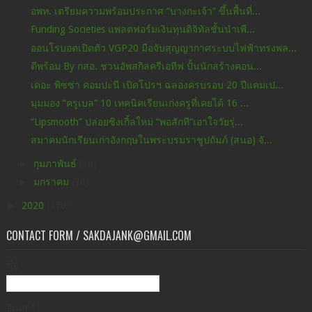
อพท. เตรียมความพร้อมประกาศ “บางกะเจ้า” ขึ้นพื้นที่...
Funding Societies แพลตฟอร์มเงินทุนดิจิทัลชั้นนำเพื...
ออนโรบอตเปิดตัว VGP20 มือจับสุญญากาศระบบไฟฟ้าทรงพล...
ดีพร้อม By กสอ. ชวนอัพสกิลครีเอทีฟ ปั้นนักสร้างคอน...
เดอะ พิซซ่า คอมปะนี เปิดโปรฯ ฉลองครบรอบ 20 ปีแคมเป...
มุมมอง “ครูเบล” 10 เทคนิคเรียนเก่งครูที่เคยได้ 16 ...
“Lipsmooth” ปล่อยซิงเกิ้ลใหม่ “พอสักที”เอาใจวัยรุ่...
สมาคมนักเรียนเก่าอังกฤษในพระบรมราชูปถัมภ์ (สนอ) จั...
►
กุมภาพันธ์
(38)
►
มกราคม
(36)
►
2020
(176)
CONTACT FORM / SAKDAJANK@GMAIL.COM
ชื่อ
อีเมล
*