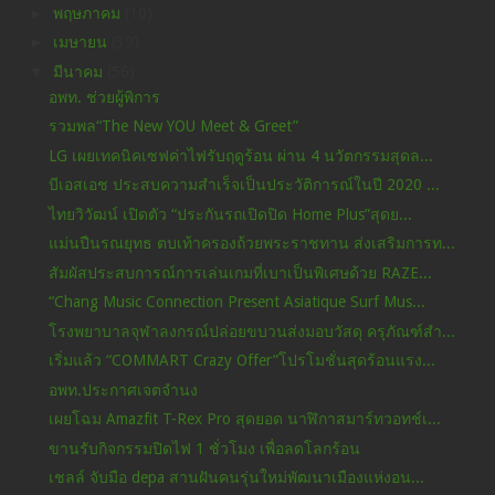
►
พฤษภาคม
(10)
►
เมษายน
(39)
▼
มีนาคม
(56)
อพท. ช่วยผู้พิการ
รวมพล“The New YOU Meet & Greet”
LG เผยเทคนิคเซฟค่าไฟรับฤดูร้อน ผ่าน 4 นวัตกรรมสุดล...
บีเอสเอช ประสบความสำเร็จเป็นประวัติการณ์ในปี 2020 ...
ไทยวิวัฒน์ เปิดตัว “ประกันรถเปิดปิด Home Plus”สุดย...
แม่นปืนรณยุทธ ตบเท้าครองถ้วยพระราชทาน ส่งเสริมการท...
สัมผัสประสบการณ์การเล่นเกมที่เบาเป็นพิเศษด้วย RAZE...
“Chang Music Connection Present Asiatique Surf Mus...
โรงพยาบาลจุฬาลงกรณ์ปล่อยขบวนส่งมอบวัสดุ ครุภัณฑ์สำ...
เริ่มแล้ว “COMMART Crazy Offer”โปรโมชั่นสุดร้อนแรง...
อพท.ประกาศเจตจำนง
เผยโฉม Amazfit T-Rex Pro สุดยอด นาฬิกาสมาร์ทวอทช์เ...
ขานรับกิจกรรมปิดไฟ 1 ชั่วโมง เพื่อลดโลกร้อน
เชลล์ จับมือ depa สานฝันคนรุ่นใหม่พัฒนาเมืองแห่งอน...