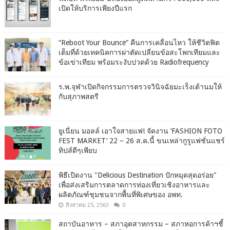
เปิดให้บริการเพียงปีแรก
“Reboot Your Bounce” คืนการเคลื่อนไหว ให้ชีวิตฟิต
เต็มที่ด้วยเทคนิคการผ่าตัดเปลี่ยนข้อสะโพกเทียมและ
ข้อเข่าเทียม พร้อมระงับปวดด้วย Radiofrequency
ร.พ.จุฬาเปิดกิจกรรมการตรวจวินิจฉัยมะเร็งเต้านมให้
กับสุภาพสตรี
ยูเนี่ยน มอลล์ เอาใจสายแฟ! จัดงาน ‘FASHION FOTO
FEST MARKET’ 22 – 26 ส.ค.นี้ ขนเหล่ากูรูแฟชั่นแชร์
ทิปส์ดีๆเพียบ
พิธีเปิดงาน "Delicious Destination ปักหมุดสุดอร่อย"
เพื่อส่งเสริมการตลาดการท่องเที่ยวเชิงอาหารและ
ผลิตภัณฑ์ชุมชนจากพื้นที่พิเศษของ อพท.
สิงหาคม 25, 2563
0
สถาบันอาหาร – สภาอุตสาหกรรม – สภาหอการค้าฯชี้