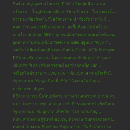
ดีพร้อม หนุนอุตฯ นวัตกรรม ปี 64 เตรียมอัดฉีด แองเจ...
ครั้งแรก… ในภูมิภาคเอเชียแปซิฟิกครั้งแรก…ในประเทศไ...
การท่องเที่ยวสิงคโปร์โชว์ศักยภาพ นำร่องจัดงาน“ไมซ์...
สมศ. นำร่องประเมินภายนอก - ลงพื้นที่ออนไลน์ครั้งแร...
ออนโรบอตปล่อย MG10 อุปกรณ์มือจับระบบแม่เหล็กขั้นเท...
อุตสาหกรรมขับเคลื่อน “Seed-To-Sale: ปฐมบท “กัญชง” ...
เทคโนโลยีเฟมโตเลสิก เพรสบียอน (FemtoLASIK Presbyon...
DGA ขอเชิญร่วมงาน โครงการหน่วยบำบัดทุกข์ บำรุงสุข ...
เซ็นทรัล รีเทล เสริมแกร่งพอร์ตธุรกิจกลุ่มฟู้ด เปิด...
วงร็อคในตำนาน “POWER PAT” คัมแบ็ค!!4 หนุ่มจัดเต็มโ...
รัฐบาลหนุน “ข้อมูลเปิด เพื่อชีวิต” จัดงานวันข้อมูล...
บอร์ด อพท. สัญจร
พิธีลงนามการเป็นพันธมิตรระหว่าง โรงพยาบาลเอกชล​ จำ...
นมธ.14 การประชุม สามัญประจำปีธรรมศาสตร์ เพื่อสังคม
รัฐบาล หนุน “ข้อมูลเปิด เพื่อชีวิต” จัดงานวันข้อมู...
ททท. สำนักงานสุรินทร์ ขอเชิญเที่ยวงาน “เทศกาลดอกลำ...
ททท.สำนักงานสุรินทร์ ขอเชิญร่วมงาน “วันช้างไทย ประ...