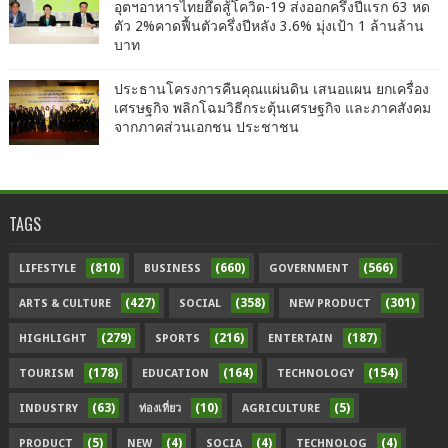
อุตฯอาหารไทยฮึดสู้โควิด-19 ส่งออกครึ่งปีแรก 63 หด
ตัว 2%คาดฟื้นตัวครึ่งปีหลัง 3.6% มุ่งเป้า 1 ล้านล้าน
บาท
ประธานโครงการคืนคุณแผ่นดิน เสนอแผน ยกเครื่อง
เศรษฐกิจ พลิกโฉมวิธีกระตุ้นเศรษฐกิจ และภาคสังคม
จากภาคส่วนเอกชน ประชาชน
TAGS
(810)
(660)
(566)
LIFESTYLE
BUSINESS
GOVERNMENT
(427)
(358)
(301)
ARTS & CULTURE
SOCIAL
NEW PRODUCT
(279)
(216)
(187)
HIGHLIGHT
SPORTS
ENTERTAIN
(178)
(164)
(154)
TOURISM
EDUCATION
TECHNOLOGY
(63)
(10)
(5)
INDUSTRY
ท่องเที่ยว
AGRICULTURE
(5)
(4)
(4)
(4)
PRODUCT
NEW
SOCIA
TECHNOLOG