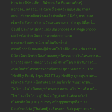
How to เซิร์ฟสเก็ต…กีฬายอดฮิต ที่คนเล่นต้องรู้
แจกจริง.. ลดจริง.. Hi-Care (ไฮ-แคร์) มอบคูปองส่วนล...
อพท. เร่งสยายปีกสร้างเครือข่ายอีสานใต้เชิญชวน อปท....
เซ็นทรัล รีเทล คว้ารางวัลเสนอขายตราสารทุนดีที่สุดใ...
ช้อปปี้ ประกาศเปิดตัวแคมเปญ Shopee 4.4 Mega Shoppi...
มะเร็งช่องปาก อันตรายหากปล่อยลุกลาม
การส่งเสริมสหกรณ์ ภายใต้บริบทใหม่
การผนึกกำลังของสองผู้นำเทคโนโลยีฟินเทค Velo Labs แ...
DGA เดินหน้าต่อเนื่องร่วมออกบูธนิทรรศการในโครงการห...
นายกรัฐมนตรี พลเอก ประยุทธ์ จันทร์โอชาเข้ารับการฉี...
งานเปิดตัวนิทรรศการภาพกับเพลงชุด บทเพลงป่า : The F...
“Healthy Family Expo 2021”Stay Healthy ดูแลสุขภาพท...
เซ็นทรัล รีเทล ผนึกกำลัง มาสเตอร์การ์ด พันธมิตรยัก...
“ไบโอบอร์น” เปิดกลยุทธ์ทางการตลาด คว้า “ชาคริต แย้...
The 1 เอาใจ “สายมู” จับมือ “กูรูศาสตร์แห่งดวง”เสริ...
เปิดตัวศิลปิน JOH (Journey of happiness)!!ดึง “บอย...
DataOne Asia (Thailand) เสริมระบบ Bulk payments ขอ...