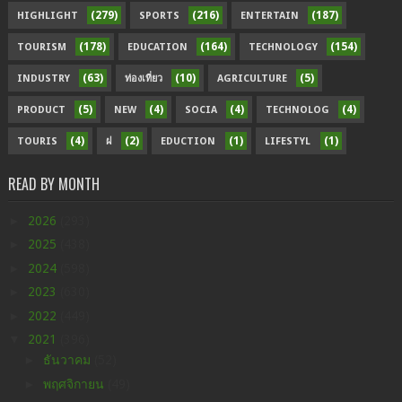
(279)
(216)
(187)
HIGHLIGHT
SPORTS
ENTERTAIN
(178)
(164)
(154)
TOURISM
EDUCATION
TECHNOLOGY
(63)
(10)
(5)
INDUSTRY
ท่องเที่ยว
AGRICULTURE
(5)
(4)
(4)
(4)
PRODUCT
NEW
SOCIA
TECHNOLOG
(4)
(2)
(1)
(1)
TOURIS
ฝ
EDUCTION
LIFESTYL
READ BY MONTH
►
2026
(293)
►
2025
(438)
►
2024
(598)
►
2023
(630)
►
2022
(449)
▼
2021
(396)
►
ธันวาคม
(52)
►
พฤศจิกายน
(49)