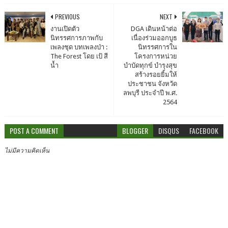
PREVIOUS
NEXT
งานเปิดตัว
DGA เดินหน้าต่อ
นิทรรศการภาพกับ
เนื่องร่วมออกบูธ
เพลงชุด บทเพลงป่า :
นิทรรศการใน
The Forest โดย เป้ สี
โครงการหน่วย
น้ำ
บำบัดทุกข์ บำรุงสุข
สร้างรอยยิ้มให้
ประชาชน จังหวัด
ลพบุรี ประจำปี พ.ศ.
2564
POST A COMMENT
BLOGGER
DISQUS
FACEBOOK
ไม่มีความคิดเห็น