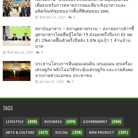
เพื่อส่งเสริมการตลาดการท่องเที่ยวเชิงอาหารและ
ผลิตภัณฑ์ชุมชนจากพื้นที่พิเศษของ อพท.
สิงหาคม 25, 2563
0
สถาบันอาหาร – สภาอุตสาหกรรม – สภาหอการค้าฯชี้
อุตฯอาหารไทยฮึดสู้โควิด-19 ส่งออกครึ่งปีแรก 63 หด
ตัว 2%คาดฟื้นตัวครึ่งปีหลัง 3.6% มุ่งเป้า 1 ล้านล้าน
บาท
สิงหาคม 20, 2563
0
ประธานโครงการคืนคุณแผ่นดิน เสนอแผน ยกเครื่อง
เศรษฐกิจ พลิกโฉมวิธีกระตุ้นเศรษฐกิจ และภาคสังคม
จากภาคส่วนเอกชน ประชาชน
ตุลาคม 02, 2563
0
TAGS
(808)
(659)
(566)
LIFESTYLE
BUSINESS
GOVERNMENT
(427)
(358)
(301)
ARTS & CULTURE
SOCIAL
NEW PRODUCT