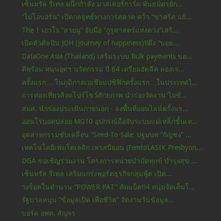
เซ็นทรัล รีเทล ผนึกกำลัง มาสเตอร์การ์ด พันธมิตรยัก...
“ไบโอบอร์น” เปิดกลยุทธ์ทางการตลาด คว้า “ชาคริต แย้...
The 1 เอาใจ “สายมู” จับมือ “กูรูศาสตร์แห่งดวง”เสริ...
เปิดตัวศิลปิน JOH (Journey of happiness)!!ดึง “บอย...
DataOne Asia (Thailand) เสริมระบบ Bulk payments ขอ...
ดีพร้อม หนุนอุตฯ นวัตกรรม ปี 64 เตรียมอัดฉีด แองเจ...
ครั้งแรก… ในภูมิภาคเอเชียแปซิฟิกครั้งแรก…ในประเทศไ...
การท่องเที่ยวสิงคโปร์โชว์ศักยภาพ นำร่องจัดงาน“ไมซ์...
สมศ. นำร่องประเมินภายนอก - ลงพื้นที่ออนไลน์ครั้งแร...
ออนโรบอตปล่อย MG10 อุปกรณ์มือจับระบบแม่เหล็กขั้นเท...
อุตสาหกรรมขับเคลื่อน “Seed-To-Sale: ปฐมบท “กัญชง” ...
เทคโนโลยีเฟมโตเลสิก เพรสบียอน (FemtoLASIK Presbyon...
DGA ขอเชิญร่วมงาน โครงการหน่วยบำบัดทุกข์ บำรุงสุข ...
เซ็นทรัล รีเทล เสริมแกร่งพอร์ตธุรกิจกลุ่มฟู้ด เปิด...
วงร็อคในตำนาน “POWER PAT” คัมแบ็ค!!4 หนุ่มจัดเต็มโ...
รัฐบาลหนุน “ข้อมูลเปิด เพื่อชีวิต” จัดงานวันข้อมูล...
บอร์ด อพท. สัญจร