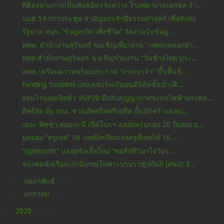
พิธีลงนามการเป็นพันธมิตรระหว่าง โรงพยาบาลเอกชล​ จำ...
นมธ.14 การประชุม สามัญประจำปีธรรมศาสตร์ เพื่อสังคม
รัฐบาล หนุน “ข้อมูลเปิด เพื่อชีวิต” จัดงานวันข้อมู...
ททท. สำนักงานสุรินทร์ ขอเชิญเที่ยวงาน “เทศกาลดอกลำ...
ททท.สำนักงานสุรินทร์ ขอเชิญร่วมงาน “วันช้างไทย ประ...
อพท. เตรียมความพร้อมประกาศ “บางกะเจ้า” ขึ้นพื้นที่...
Funding Societies แพลตฟอร์มเงินทุนดิจิทัลชั้นนำเพื...
ออนโรบอตเปิดตัว VGP20 มือจับสุญญากาศระบบไฟฟ้าทรงพล...
ดีพร้อม By กสอ. ชวนอัพสกิลครีเอทีฟ ปั้นนักสร้างคอน...
เดอะ พิซซ่า คอมปะนี เปิดโปรฯ ฉลองครบรอบ 20 ปีแคมเป...
มุมมอง “ครูเบล” 10 เทคนิคเรียนเก่งครูที่เคยได้ 16 ...
“Lipsmooth” ปล่อยซิงเกิ้ลใหม่ “พอสักที”เอาใจวัยรุ่...
สมาคมนักเรียนเก่าอังกฤษในพระบรมราชูปถัมภ์ (สนอ) จั...
►
กุมภาพันธ์
(38)
►
มกราคม
(36)
►
2020
(176)