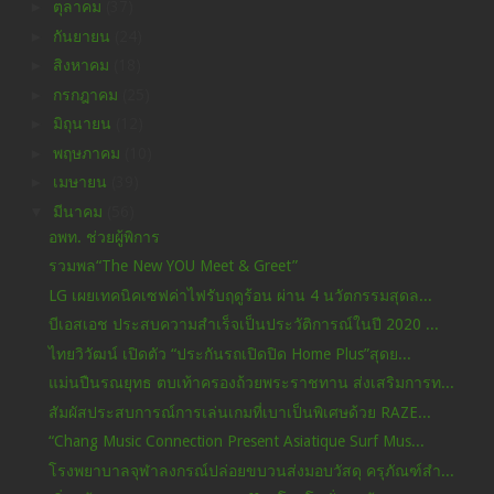
►
ตุลาคม
(37)
►
กันยายน
(24)
►
สิงหาคม
(18)
►
กรกฎาคม
(25)
►
มิถุนายน
(12)
►
พฤษภาคม
(10)
►
เมษายน
(39)
▼
มีนาคม
(56)
อพท. ช่วยผู้พิการ
รวมพล“The New YOU Meet & Greet”
LG เผยเทคนิคเซฟค่าไฟรับฤดูร้อน ผ่าน 4 นวัตกรรมสุดล...
บีเอสเอช ประสบความสำเร็จเป็นประวัติการณ์ในปี 2020 ...
ไทยวิวัฒน์ เปิดตัว “ประกันรถเปิดปิด Home Plus”สุดย...
แม่นปืนรณยุทธ ตบเท้าครองถ้วยพระราชทาน ส่งเสริมการท...
สัมผัสประสบการณ์การเล่นเกมที่เบาเป็นพิเศษด้วย RAZE...
“Chang Music Connection Present Asiatique Surf Mus...
โรงพยาบาลจุฬาลงกรณ์ปล่อยขบวนส่งมอบวัสดุ ครุภัณฑ์สำ...