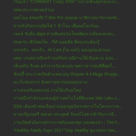
เริ่มแล้ว “COMMART Crazy Offer”โปรโมชั่นสุดร้อนแรง...
อพท.ประกาศเจตจำนง
เผยโฉม Amazfit T-Rex Pro สุดยอด นาฬิกาสมาร์ทวอทช์เ...
ขานรับกิจกรรมปิดไฟ 1 ชั่วโมง เพื่อลดโลกร้อน
เชลล์ จับมือ depa สานฝันคนรุ่นใหม่พัฒนาเมืองแห่งอน...
How to เซิร์ฟสเก็ต…กีฬายอดฮิต ที่คนเล่นต้องรู้
แจกจริง.. ลดจริง.. Hi-Care (ไฮ-แคร์) มอบคูปองส่วนล...
อพท. เร่งสยายปีกสร้างเครือข่ายอีสานใต้เชิญชวน อปท....
เซ็นทรัล รีเทล คว้ารางวัลเสนอขายตราสารทุนดีที่สุดใ...
ช้อปปี้ ประกาศเปิดตัวแคมเปญ Shopee 4.4 Mega Shoppi...
มะเร็งช่องปาก อันตรายหากปล่อยลุกลาม
การส่งเสริมสหกรณ์ ภายใต้บริบทใหม่
การผนึกกำลังของสองผู้นำเทคโนโลยีฟินเทค Velo Labs แ...
DGA เดินหน้าต่อเนื่องร่วมออกบูธนิทรรศการในโครงการห...
นายกรัฐมนตรี พลเอก ประยุทธ์ จันทร์โอชาเข้ารับการฉี...
งานเปิดตัวนิทรรศการภาพกับเพลงชุด บทเพลงป่า : The F...
“Healthy Family Expo 2021”Stay Healthy ดูแลสุขภาพท...