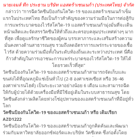
นายเจมส์ ทีก ประธาน บริษัท แอสตร้าเซนเนก้า (ประเทศไทย) จำกัด
กล่าวว่า “การฉีดวัคซีนป้องกันโควิด-19 ของแอสตร้าเซนเนก้าเข็ม
แรกในประเทศไทย ถือเป็นก้าวสำคัญของความร่วมมือในการต่อสู้กับ
การแพร่ระบาดของไวรัสโควิด-19 แอสตร้าเซนเนก้ามุ่งมั่นที่จะเดิน
หน้าผลิตและจัดสรรวัคซีนให้ทั่วถึงและครอบคลุมประเทศต่างๆ มาก
ที่สุด เพื่อดูแลรักษาชีวิตของผู้คน บรรเทาภาระและเสริมสร้างความ
มั่นคงทางด้านสาธารณสุข รวมถึงลดอัตราการแพร่กระจายของเชื้อ
ไวรัส ด้วยความร่วมมือทั้งในระดับท้องถิ่นและระหว่างประเทศ นี่คือ
ก้าวสำคัญในการเอาชนะการแพร่ระบาดของไวรัสโควิด-19 ให้ได้
โดยรวดเร็วที่สุด”
วัคซีนป้องกันโควิด-19 ของแอสตร้าเซนเนก้าสามารถจัดเก็บและ
ขนส่งได้ที่อุณหภูมิแช่เย็นทั่วไป (2-8 องศาเซลเซียส หรือ 36-46
องศาฟาเรนไฮต์) เป็นระยะเวลาอย่างน้อย 6 เดือน และสามารถฉีด
ให้กับผู้ป่วยได้ด้วยเครื่องมือที่มีใช้อยู่เดิมในระบบสาธารณสุข โดย
วัคซีนดังกล่าวผลิตโดยห่วงโซ่อุปทานของแอสตร้าเซนเนก้าที่มีอยู่ทั่ว
โลก
วัคซีนป้องกันโควิด-19 ของแอสตร้าเซนเนก้า หรือ เดิมเรียก
AZD1222
วัคซีนป้องกันโควิด-19 ของแอสตร้าเซนเนก้าถูกคิดค้นและพัฒนา
ร่วมกับมหาวิทยาลัยออกซ์ฟอร์ดและบริษัท วัคซีเทค ซึ่งก่อตั้งโดย