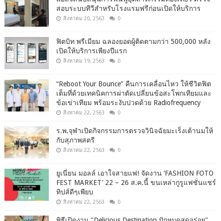
สอบระบบทีวีสำหรับโรงแรมฟรีก่อนเปิดให้บริการ
สิงหาคม 20, 2563
0
ฟิตบิท พรีเมียม ฉลองยอดผู้ติดตามกว่า 500,000 หลัง
เปิดให้บริการเพียงปีแรก
สิงหาคม 19, 2563
0
“Reboot Your Bounce” คืนการเคลื่อนไหว ให้ชีวิตฟิต
เต็มที่ด้วยเทคนิคการผ่าตัดเปลี่ยนข้อสะโพกเทียมและ
ข้อเข่าเทียม พร้อมระงับปวดด้วย Radiofrequency
สิงหาคม 22, 2563
0
ร.พ.จุฬาเปิดกิจกรรมการตรวจวินิจฉัยมะเร็งเต้านมให้
กับสุภาพสตรี
สิงหาคม 22, 2563
0
ยูเนี่ยน มอลล์ เอาใจสายแฟ! จัดงาน ‘FASHION FOTO
FEST MARKET’ 22 – 26 ส.ค.นี้ ขนเหล่ากูรูแฟชั่นแชร์
ทิปส์ดีๆเพียบ
สิงหาคม 22, 2563
0
พิธีเปิดงาน "Delicious Destination ปักหมุดสุดอร่อย"