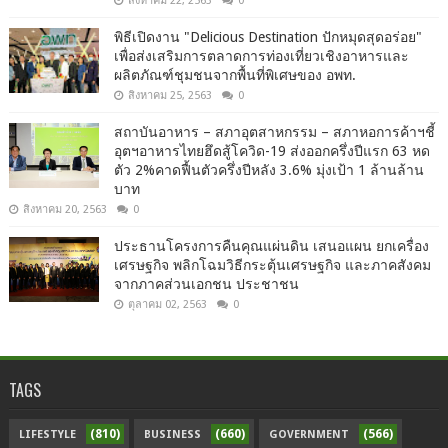
สิงหาคม 22, 2563
0
พิธีเปิดงาน "Delicious Destination ปักหมุดสุดอร่อย"
เพื่อส่งเสริมการตลาดการท่องเที่ยวเชิงอาหารและ
ผลิตภัณฑ์ชุมชนจากพื้นที่พิเศษของ อพท.
สิงหาคม 25, 2563
0
สถาบันอาหาร – สภาอุตสาหกรรม – สภาหอการค้าฯชี้
อุตฯอาหารไทยฮึดสู้โควิด-19 ส่งออกครึ่งปีแรก 63 หด
ตัว 2%คาดฟื้นตัวครึ่งปีหลัง 3.6% มุ่งเป้า 1 ล้านล้าน
บาท
สิงหาคม 20, 2563
0
ประธานโครงการคืนคุณแผ่นดิน เสนอแผน ยกเครื่อง
เศรษฐกิจ พลิกโฉมวิธีกระตุ้นเศรษฐกิจ และภาคสังคม
จากภาคส่วนเอกชน ประชาชน
ตุลาคม 02, 2563
0
TAGS
(810)
(660)
(566)
LIFESTYLE
BUSINESS
GOVERNMENT