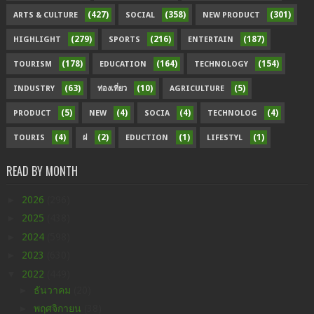
(427)
(358)
(301)
ARTS & CULTURE
SOCIAL
NEW PRODUCT
(279)
(216)
(187)
HIGHLIGHT
SPORTS
ENTERTAIN
(178)
(164)
(154)
TOURISM
EDUCATION
TECHNOLOGY
(63)
(10)
(5)
INDUSTRY
ท่องเที่ยว
AGRICULTURE
(5)
(4)
(4)
(4)
PRODUCT
NEW
SOCIA
TECHNOLOG
(4)
(2)
(1)
(1)
TOURIS
ฝ
EDUCTION
LIFESTYL
READ BY MONTH
►
2026
(296)
►
2025
(438)
►
2024
(598)
►
2023
(630)
▼
2022
(449)
►
ธันวาคม
(20)
►
พฤศจิกายน
(38)