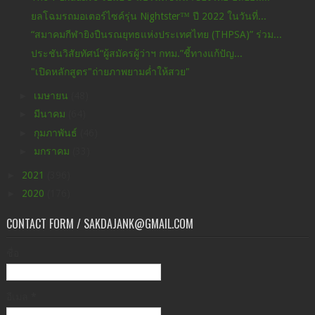
ยลโฉมรถมอเตอร์ไซค์รุ่น Nightster™ ปี 2022 ในวันที่...
“สมาคมกีฬายิงปืนรณยุทธแห่งประเทศไทย (THPSA)” ร่วม...
ประชันวิสัยทัศน์“ผู้สมัครผู้ว่าฯ กทม.”ชี้ทางแก้ปัญ...
"เปิดหลักสูตร"ถ่ายภาพยามค่ำให้สวย"
►
เมษายน
(48)
►
มีนาคม
(64)
►
กุมภาพันธ์
(46)
►
มกราคม
(33)
►
2021
(396)
►
2020
(176)
CONTACT FORM / SAKDAJANK@GMAIL.COM
ชื่อ
อีเมล
*