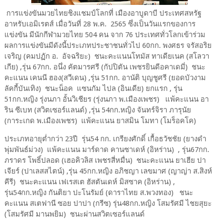
การแข่งขันมวยไทยชิงแชมป์โลกที่ เมืองอาบูดาบี ประเทศสหรัฐ
อาหรับเอมิเรตส์ เมื่อวันที่ 28 พ.ค. 2565 ซึ่งเป็นวันแรกของการ
แข่งขัน มีนักกีฬามวยไทย 504 คน จาก 76 ประเทศทั่วโลกเข้าร่วม
ผลการแข่งขันมีดังนี้ประเภทประชาชนทั่วไป 60กก. พงศธร จรัสอริย
เจริญ (คมปฏัก อ. อัจฉริยะ) ชนะคะแนนโทมัส ทาเดียเนค (สโลวา
เกีย) ,รุ่น 67กก. อนึ่ง คัตมารศรี (กัปปิตัน เพชรยินดีอคาเดมี่) ชนะ
คะแนน เคนนี ฮอง(สวีเดน) ,รุ่น 51กก. อานัติ บุญชูศรี (ยอดบัวงาม
ลัคกี้บันเทิง) ชนะน็อค แซนกัม ไปล (อินเดีย) ยกแรก , รุ่น
51กก.หญิง รุ่งนภา อั้นวิเชียร (รุ่งนภา พ.เมืองเพชร) แพ้คะแนน อา
ริน ซีเบท (สวิตเซอร์แลนด์) ,รุ่น 54กก.หญิง จันทร์จิรา ภารุนัย
(การะเกด พ.เมืองเพชร) แพ้คะแนน ยาสมิน โมทา (โมร็อคโค)
ประเภทอายุต่ำกว่า 23ปี รุ่น54 กก. เกรียงศักดิ์ เกื้อธวัชชัย (ยางดำ
พุ่มพันธ์ม่วง) แพ้คะแนน มาร์ดาด คานซาเดห์ (อิหร่าน) , รุ่น67กก.
ภราดร โพธิ์ปลอด (เฮอคิวลิส เพชรสี่หมื่น) ชนะคะแนน ยาเฮีย ปา
เจียร์ (ปาเลสสไตน์) ,รุ่น 45กก.หญิง อภิชญา เลขมาศ (ญาญ่า ส.สิงห์
คีรี) ชนะคะแนน เฟเรสเต ฮัสตันเดห์ มิสซาค (อิหร่าน) ,
รุ่น54กก.หญิง กันติยา ปะโนรัมย์ (ดาราไทย ส.พวงทอง) ชนะ
คะแนน สเตฟานี ซอย ปาปา (กรีซ) รุ่น48กก.หญิง โสมรัศมี ไชยสุยะ
(โสมรัศมี มานพยิม) ชนะผ่านสวิตเซอร์แลนด์