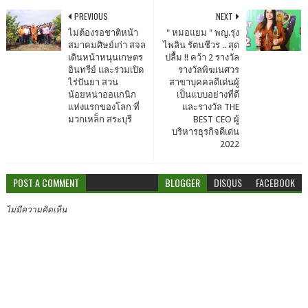
PREVIOUS
NEXT
ไม่ต้องรอชาติหน้า
" หมอแยม " พญ.รุ่ง
สมาคมศิษย์เก่า สจล
ไพลิน รัตนชีวร .. สุด
เดินหน้าหนุนเกษตร
ปลื้ม !! คว้า 2 รางวัล
อินทรีย์ และร่วมเปิด
รางวัลพิฆเนศวร
ไร่ปันยา สวน
สาขาบุคคลดีเด่นผู้
น้อยหน่าออแกนิก
เป็นแบบอย่างที่ดี
แห่งแรกของโลก ที่
และรางวัล THE
มวกเหล็ก สระบุรี
BEST CEO ผู้
บริหารธุรกิจดีเด่น
2022
POST A COMMENT
BLOGGER
DISQUS
FACEBOOK
ไม่มีความคิดเห็น