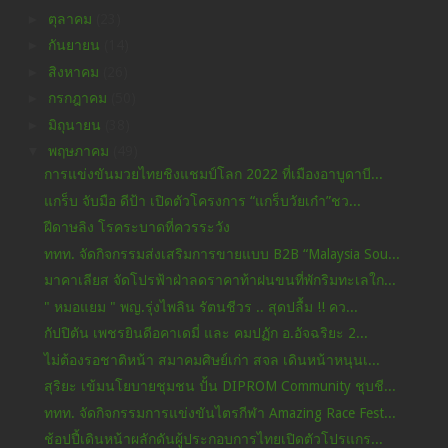
►
ตุลาคม
(23)
►
กันยายน
(14)
►
สิงหาคม
(26)
►
กรกฎาคม
(50)
►
มิถุนายน
(38)
▼
พฤษภาคม
(49)
การแข่งขันมวยไทยชิงแชมป์โลก 2022 ที่เมืองอาบูดาบี...
แกร็บ จับมือ ดีป้า เปิดตัวโครงการ “แกร็บวัยเก๋า”ชว...
ฝีดาษลิง โรคระบาดที่ควรระวัง
ททท. จัดกิจกรรมส่งเสริมการขายแบบ B2B “Malaysia Sou...
มาคาเลียส จัดโปรฟ้าฝ่าลดราคาท้าฝนขนที่พักริมทะเลใก...
" หมอแยม " พญ.รุ่งไพลิน รัตนชีวร .. สุดปลื้ม !! คว...
กัปปิตัน เพชรยินดีอคาเดมี่ และ คมปฏัก อ.อัจฉริยะ 2...
ไม่ต้องรอชาติหน้า สมาคมศิษย์เก่า สจล เดินหน้าหนุนเ...
สุริยะ เข้มนโยบายชุมชน ปั้น DIPROM Community ชุบชี...
ททท. จัดกิจกรรมการแข่งขันไตรกีฬา Amazing Race Fest...
ช้อปปี้เดินหน้าผลักดันผู้ประกอบการไทยเปิดตัวโปรแกร...