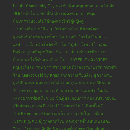
Niantic Community Day ประจำเดือนพฤษภาคม มาแล้ว!ต่อ...
‘Ulite’ หนึ่งในแอพฯ ที่นักศึกษาต้องพึ่งพามากที่สุด...
นักชกสาวประเดิมได้ทองแดงไหว้คู่หญิงคู่
เร่งสร้างซินเนอร์จี 2 ธุรกิจใหญ่ พร้อมเพิ่มพอร์ตลง...
มูลนิธิเพื่อสัมพันธภาพไทย-จีน ร่วมกับ “บาโอจิ” มอบ...
ผลสำรวจโดยเวียร์ทริศ ชี้ 1 ใน 2 ผู้ป่วยโรคไฟโบรมัย...
ดีพร้อม ลุยหลักสูตรฝึกอาชีพระยะสั้น สร้างอาชีพชาวป...
น้ำหนักจะไม่ใช่ปัญหาอีกต่อไป – RAZER เปิดตัว VIPER...
พญ.รุ่งไพลิน รัตนชีวร สร้างกลยุทธ์จากจรรยาบรรณวิชาชีพ
ร้าน Market Café by Khao จากความเรียบง่าย สู่ความส...
มูลนิธิกองทุนพัฒนาการกีฬา มอบทุนสนับสนุนค่าฝึกซ้อม...
จี๊บ เทพอาจ ผู้มาก่อนกาลทำนายฝนอย่างแม่นยำ สั่งผลิ...
📣 กรมการท่องเที่ยว ขอเชิญผู้ประกอบการ สถานประกอบก...
เปิดตัวพรรคการเมืองใหม่ " ไทยสมาร์ท " เลือกตั้งครั...
The Parentinc เสริมความแข็งแกร่งธุรกิจในอาเซียน
“usmile” (ยูสไมล์)รุกตลาดไทย หลังผงาดขึ้นเป็นแบรนด...
The 1 Exclusive จับมือ 5 แบรนด์ชั้นนำของไทย ปล่อยแ...