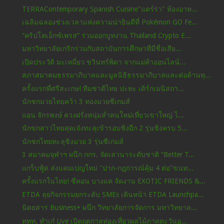
TERRAContemporary Spanish Cuisine"แตร์ร่า" ห้องอาห...
เฉลิมฉลองช่วงเวลาแห่งความน่ายินดีที่ Pokémon GO Fe...
“คริปโตเอ็กซ์เพรส” ร่วมออกบูทงาน Thailand Crypto E...
มหาวิทยาลัยเกริกร่วมกับสถาบันการศึกษาที่มีชื่อเสีย...
เปิดประวัติ มะเหมี่ยว ชวินทร์พิดา จากแม่ค้าออนไลน์...
สภาสมาคมธรรมาภิบาลและมูลนิธิธรรมาภิบาลและต่อต้านทุ...
ครั้งแรกที่ศรีสะเกษ! ทีมชาติไทย ปะทะ เติร์กเมนิสถา...
นักชกมวยไทยคว้า 3 ทองมวยซีเกมส์
แอน จักรพงษ์ ควงฝรั่งหนุ่มล่ำคนใหม่เที่ยวเขาใหญ่ ไ...
นักขกสาวไทยสุดเจ๋งทะลุเข้ารอบชิงอีก 2 รุ่นชิงครบ 5...
นักชกไทยทะลุชิงมวย 3 รุ่นซีเกมส์
3 สมาคมจุฬาฯ ผนึก กกร. จัดเสวนาระดับชาติ “Better T...
แกร็บฟู้ด ส่งแคมเปญใหม่ "ปาก-กฎการณ์คุ้ม 4 ต่อ"ขนท...
ครั้งแรกในไทย! ซีคอน บางแค จัดงาน EXOTIC FRIENDS &...
ETDA ลุยกิจกรรมยกระดับ SMEs เดินหน้า ETDA Launchpa...
นิตยสาร Business+ ผนึก วิทยาลัยการจัดการ มหาวิทยาล...
ททท. ทำเก๋ Live เปิดฤดูกาลท่องเที่ยวผลไม้ภาคตะวันอ...