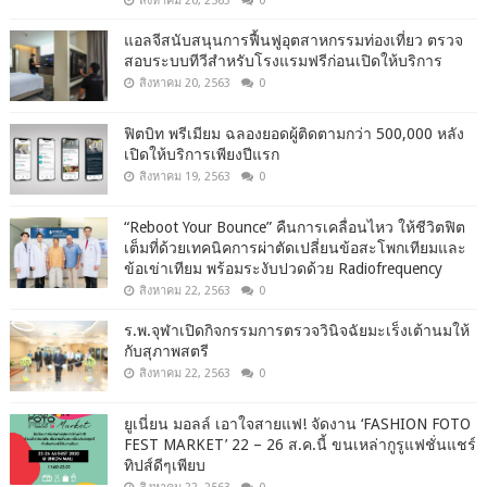
สิงหาคม 20, 2563
0
แอลจีสนับสนุนการฟื้นฟูอุตสาหกรรมท่องเที่ยว ตรวจ
สอบระบบทีวีสำหรับโรงแรมฟรีก่อนเปิดให้บริการ
สิงหาคม 20, 2563
0
ฟิตบิท พรีเมียม ฉลองยอดผู้ติดตามกว่า 500,000 หลัง
เปิดให้บริการเพียงปีแรก
สิงหาคม 19, 2563
0
“Reboot Your Bounce” คืนการเคลื่อนไหว ให้ชีวิตฟิต
เต็มที่ด้วยเทคนิคการผ่าตัดเปลี่ยนข้อสะโพกเทียมและ
ข้อเข่าเทียม พร้อมระงับปวดด้วย Radiofrequency
สิงหาคม 22, 2563
0
ร.พ.จุฬาเปิดกิจกรรมการตรวจวินิจฉัยมะเร็งเต้านมให้
กับสุภาพสตรี
สิงหาคม 22, 2563
0
ยูเนี่ยน มอลล์ เอาใจสายแฟ! จัดงาน ‘FASHION FOTO
FEST MARKET’ 22 – 26 ส.ค.นี้ ขนเหล่ากูรูแฟชั่นแชร์
ทิปส์ดีๆเพียบ