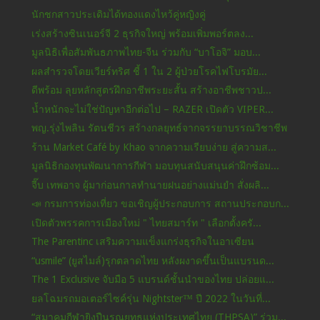
นักชกสาวประเดิมได้ทองแดงไหว้คู่หญิงคู่
เร่งสร้างซินเนอร์จี 2 ธุรกิจใหญ่ พร้อมเพิ่มพอร์ตลง...
มูลนิธิเพื่อสัมพันธภาพไทย-จีน ร่วมกับ “บาโอจิ” มอบ...
ผลสำรวจโดยเวียร์ทริศ ชี้ 1 ใน 2 ผู้ป่วยโรคไฟโบรมัย...
ดีพร้อม ลุยหลักสูตรฝึกอาชีพระยะสั้น สร้างอาชีพชาวป...
น้ำหนักจะไม่ใช่ปัญหาอีกต่อไป – RAZER เปิดตัว VIPER...
พญ.รุ่งไพลิน รัตนชีวร สร้างกลยุทธ์จากจรรยาบรรณวิชาชีพ
ร้าน Market Café by Khao จากความเรียบง่าย สู่ความส...
มูลนิธิกองทุนพัฒนาการกีฬา มอบทุนสนับสนุนค่าฝึกซ้อม...
จี๊บ เทพอาจ ผู้มาก่อนกาลทำนายฝนอย่างแม่นยำ สั่งผลิ...
📣 กรมการท่องเที่ยว ขอเชิญผู้ประกอบการ สถานประกอบก...
เปิดตัวพรรคการเมืองใหม่ " ไทยสมาร์ท " เลือกตั้งครั...
The Parentinc เสริมความแข็งแกร่งธุรกิจในอาเซียน
“usmile” (ยูสไมล์)รุกตลาดไทย หลังผงาดขึ้นเป็นแบรนด...
The 1 Exclusive จับมือ 5 แบรนด์ชั้นนำของไทย ปล่อยแ...
ยลโฉมรถมอเตอร์ไซค์รุ่น Nightster™ ปี 2022 ในวันที่...
“สมาคมกีฬายิงปืนรณยุทธแห่งประเทศไทย (THPSA)” ร่วม...