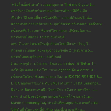
“คริปโตเอ็กซ์เพรส” ร่วมออกบูทงาน Thailand Crypto E...
มหาวิทยาลัยเกริกร่วมกับสถาบันการศึกษาที่มีชื่อเสีย...
เปิดประวัติ มะเหมี่ยว ชวินทร์พิดา จากแม่ค้าออนไลน์...
สภาสมาคมธรรมาภิบาลและมูลนิธิธรรมาภิบาลและต่อต้านทุ...
ครั้งแรกที่ศรีสะเกษ! ทีมชาติไทย ปะทะ เติร์กเมนิสถา...
นักชกมวยไทยคว้า 3 ทองมวยซีเกมส์
แอน จักรพงษ์ ควงฝรั่งหนุ่มล่ำคนใหม่เที่ยวเขาใหญ่ ไ...
นักขกสาวไทยสุดเจ๋งทะลุเข้ารอบชิงอีก 2 รุ่นชิงครบ 5...
นักชกไทยทะลุชิงมวย 3 รุ่นซีเกมส์
3 สมาคมจุฬาฯ ผนึก กกร. จัดเสวนาระดับชาติ “Better T...
แกร็บฟู้ด ส่งแคมเปญใหม่ "ปาก-กฎการณ์คุ้ม 4 ต่อ"ขนท...
ครั้งแรกในไทย! ซีคอน บางแค จัดงาน EXOTIC FRIENDS &...
ETDA ลุยกิจกรรมยกระดับ SMEs เดินหน้า ETDA Launchpa...
นิตยสาร Business+ ผนึก วิทยาลัยการจัดการ มหาวิทยาล...
ททท. ทำเก๋ Live เปิดฤดูกาลท่องเที่ยวผลไม้ภาคตะวันอ...
Niantic Community Day ประจำเดือนพฤษภาคม มาแล้ว!ต่อ...
‘Ulite’ หนึ่งในแอพฯ ที่นักศึกษาต้องพึ่งพามากที่สุด...