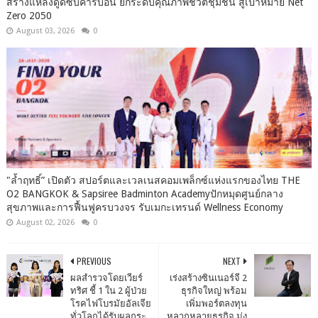
สร้างแหล่งดูดซับคาร์บอน ยกระดับคุณภาพชีวิตชุมชน สู่เป้าหมาย Net
Zero 2050
August 03, 2026
0
"ล้ำฤทธิ์” เปิดตัว สปอร์ตและเวลเนสคอมเพล็กซ์แห่งแรกของไทย THE
O2 BANGKOK & Sapsiree Badminton Academyปักหมุดศูนย์กลาง
สุขภาพและการฟื้นฟูครบวงจร รับเมกะเทรนด์ Wellness Economy
August 02, 2026
0
PREVIOUS
NEXT
ผลสำรวจโดยเวียร์
เร่งสร้างซินเนอร์จี 2
ทริศ ชี้ 1 ใน 2 ผู้ป่วย
ธุรกิจใหญ่ พร้อม
โรคไฟโบรมัยอัลเจีย
เพิ่มพอร์ตลงทุน
ทั่วโลกได้รับผลกระ
หลากหลายธุรกิจ มุ่ง