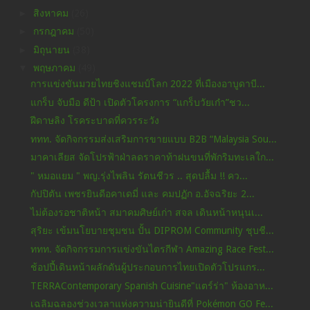
►
สิงหาคม
(26)
►
กรกฎาคม
(50)
►
มิถุนายน
(38)
▼
พฤษภาคม
(49)
การแข่งขันมวยไทยชิงแชมป์โลก 2022 ที่เมืองอาบูดาบี...
แกร็บ จับมือ ดีป้า เปิดตัวโครงการ “แกร็บวัยเก๋า”ชว...
ฝีดาษลิง โรคระบาดที่ควรระวัง
ททท. จัดกิจกรรมส่งเสริมการขายแบบ B2B “Malaysia Sou...
มาคาเลียส จัดโปรฟ้าฝ่าลดราคาท้าฝนขนที่พักริมทะเลใก...
" หมอแยม " พญ.รุ่งไพลิน รัตนชีวร .. สุดปลื้ม !! คว...
กัปปิตัน เพชรยินดีอคาเดมี่ และ คมปฏัก อ.อัจฉริยะ 2...
ไม่ต้องรอชาติหน้า สมาคมศิษย์เก่า สจล เดินหน้าหนุนเ...
สุริยะ เข้มนโยบายชุมชน ปั้น DIPROM Community ชุบชี...
ททท. จัดกิจกรรมการแข่งขันไตรกีฬา Amazing Race Fest...
ช้อปปี้เดินหน้าผลักดันผู้ประกอบการไทยเปิดตัวโปรแกร...
TERRAContemporary Spanish Cuisine"แตร์ร่า" ห้องอาห...
เฉลิมฉลองช่วงเวลาแห่งความน่ายินดีที่ Pokémon GO Fe...