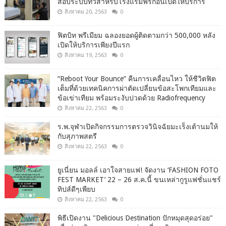
สอบระบบทีวีสำหรับโรงแรมฟรีก่อนเปิดให้บริการ
สิงหาคม 20, 2563
0
ฟิตบิท พรีเมียม ฉลองยอดผู้ติดตามกว่า 500,000 หลัง
เปิดให้บริการเพียงปีแรก
สิงหาคม 19, 2563
0
“Reboot Your Bounce” คืนการเคลื่อนไหว ให้ชีวิตฟิต
เต็มที่ด้วยเทคนิคการผ่าตัดเปลี่ยนข้อสะโพกเทียมและ
ข้อเข่าเทียม พร้อมระงับปวดด้วย Radiofrequency
สิงหาคม 22, 2563
0
ร.พ.จุฬาเปิดกิจกรรมการตรวจวินิจฉัยมะเร็งเต้านมให้
กับสุภาพสตรี
สิงหาคม 22, 2563
0
ยูเนี่ยน มอลล์ เอาใจสายแฟ! จัดงาน ‘FASHION FOTO
FEST MARKET’ 22 – 26 ส.ค.นี้ ขนเหล่ากูรูแฟชั่นแชร์
ทิปส์ดีๆเพียบ
สิงหาคม 22, 2563
0
พิธีเปิดงาน "Delicious Destination ปักหมุดสุดอร่อย"