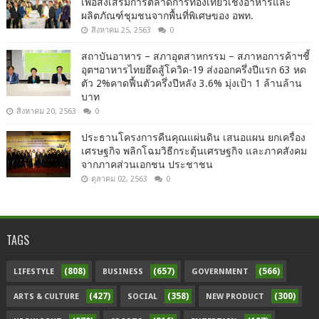
เพื่อส่งเสริมการตลาดการท่องเที่ยวเชิงอาหารและ
ผลิตภัณฑ์ชุมชนจากพื้นที่พิเศษของ อพท.
สิงหาคม 25, 2563
0
สถาบันอาหาร – สภาอุตสาหกรรม – สภาหอการค้าฯชี้
อุตฯอาหารไทยฮึดสู้โควิด-19 ส่งออกครึ่งปีแรก 63 หด
ตัว 2%คาดฟื้นตัวครึ่งปีหลัง 3.6% มุ่งเป้า 1 ล้านล้าน
บาท
สิงหาคม 20, 2563
0
ประธานโครงการคืนคุณแผ่นดิน เสนอแผน ยกเครื่อง
เศรษฐกิจ พลิกโฉมวิธีกระตุ้นเศรษฐกิจ และภาคสังคม
จากภาคส่วนเอกชน ประชาชน
ตุลาคม 02, 2563
0
TAGS
(808)
(657)
(566)
LIFESTYLE
BUSINESS
GOVERNMENT
(427)
(358)
(300)
ARTS & CULTURE
SOCIAL
NEW PRODUCT