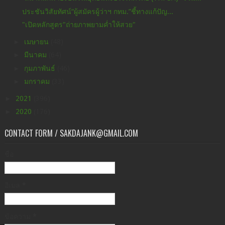
ประชันวิสัยทัศน์“ผู้สมัครผู้ว่าฯ กทม.”ชี้ทางแก้ปัญ...
"เปิดหลักสูตร"ถ่ายภาพยามค่ำให้สวย"
►
เมษายน
(48)
►
มีนาคม
(64)
►
กุมภาพันธ์
(46)
►
มกราคม
(33)
►
2021
(396)
►
2020
(176)
CONTACT FORM / SAKDAJANK@GMAIL.COM
ชื่อ
อีเมล
*
ข้อความ
*