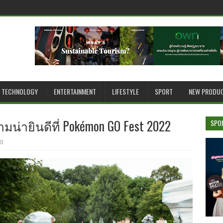
TECHNOLOGY
ENTERTAINMENT
LIFESTYLE
SPORT
NEW PRODU
่ายินดีที่ Pokémon GO Fest 2022
SPO
0