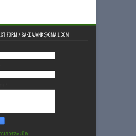
ACT FORM / SAKDAJANK@GMAIL.COM
*
วาม
*
านการละเมิด