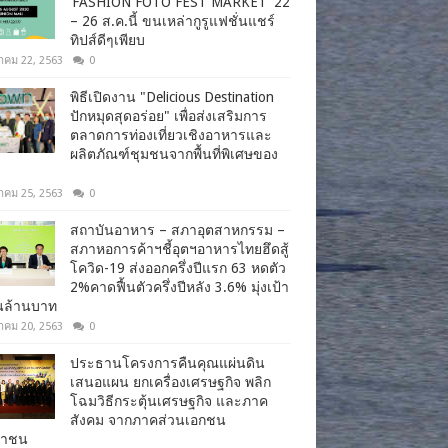
‘FASHION FOTO FEST MARKET’ 22
– 26 ส.ค.นี้ ขนเหล่ากูรูแฟชั่นแชร์
ทิปส์ดีๆเพียบ
าคม 22, 2563
0
พิธีเปิดงาน "Delicious Destination
ปักหมุดสุดอร่อย" เพื่อส่งเสริมการ
ตลาดการท่องเที่ยวเชิงอาหารและ
ผลิตภัณฑ์ชุมชนจากพื้นที่พิเศษของ
าคม 25, 2563
0
สถาบันอาหาร – สภาอุตสาหกรรม –
สภาหอการค้าฯชี้อุตฯอาหารไทยฮึดสู้
โควิด-19 ส่งออกครึ่งปีแรก 63 หดตัว
2%คาดฟื้นตัวครึ่งปีหลัง 3.6% มุ่งเป้า
านล้านบาท
าคม 20, 2563
0
ประธานโครงการคืนคุณแผ่นดิน
เสนอแผน ยกเครื่องเศรษฐกิจ พลิก
โฉมวิธีกระตุ้นเศรษฐกิจ และภาค
สังคม จากภาคส่วนเอกชน
ชาชน