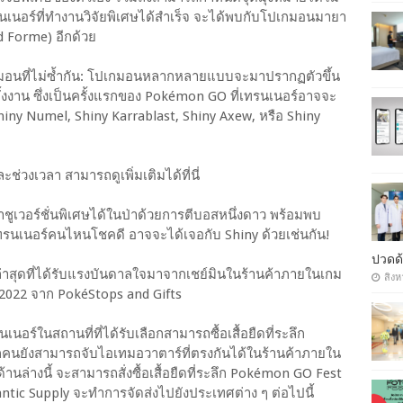
นเนอร์ที่ทำงานวิจัยพิเศษได้สำเร็จ จะได้พบกับโปเกมอนมายา
d Forme) อีกด้วย
ปเกมอนที่ไม่ซ้ำกัน: โปเกมอนหลากหลายแบบจะมาปรากฏตัวขึ้น
วทั้งงาน ซึ่งเป็นครั้งแรกของ Pokémon GO ที่เทรนเนอร์อาจจะ
iny Numel, Shiny Karrablast, Shiny Axew, หรือ Shiny
ช่วงเวลา สามารถดูเพิ่มเติมได้ที่นี่
าชูเวอร์ชั่นพิเศษได้ในป่าด้วยการตีบอสหนึ่งดาว พร้อมพบ
ทรนเนอร์คนไหนโชคดี อาจจะได้เจอกับ Shiny ด้วยเช่นกัน!
ปวดด้
่าสุดที่ได้รับแรงบันดาลใจมาจากเชย์มินในร้านค้าภายในเกม
สิงห
2022 จาก PokéStops and Gifts
เนอร์ในสถานที่ที่ได้รับเลือกสามารถซื้อเสื้อยืดที่ระลึก
คนยังสามารถจับไอเทมอวาตาร์ที่ตรงกันได้ในร้านค้าภายใน
านล่างนี้ จะสามารถสั่งซื้อเสื้อยืดที่ระลึก Pokémon GO Fest
antic Supply จะทำการจัดส่งไปยังประเทศต่าง ๆ ต่อไปนี้