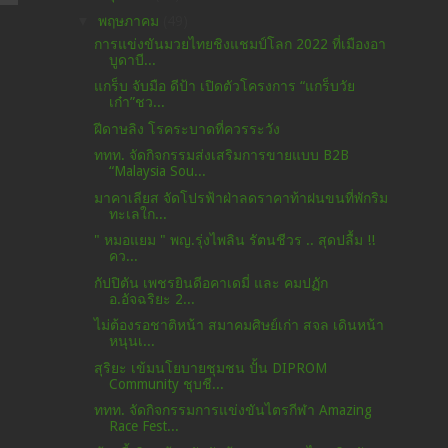
▼
พฤษภาคม
(49)
การแข่งขันมวยไทยชิงแชมป์โลก 2022 ที่เมืองอา
บูดาบี...
แกร็บ จับมือ ดีป้า เปิดตัวโครงการ “แกร็บวัย
เก๋า”ชว...
ฝีดาษลิง โรคระบาดที่ควรระวัง
ททท. จัดกิจกรรมส่งเสริมการขายแบบ B2B
“Malaysia Sou...
มาคาเลียส จัดโปรฟ้าฝ่าลดราคาท้าฝนขนที่พักริม
ทะเลใก...
" หมอแยม " พญ.รุ่งไพลิน รัตนชีวร .. สุดปลื้ม !!
คว...
กัปปิตัน เพชรยินดีอคาเดมี่ และ คมปฏัก
อ.อัจฉริยะ 2...
ไม่ต้องรอชาติหน้า สมาคมศิษย์เก่า สจล เดินหน้า
หนุนเ...
สุริยะ เข้มนโยบายชุมชน ปั้น DIPROM
Community ชุบชี...
ททท. จัดกิจกรรมการแข่งขันไตรกีฬา Amazing
Race Fest...