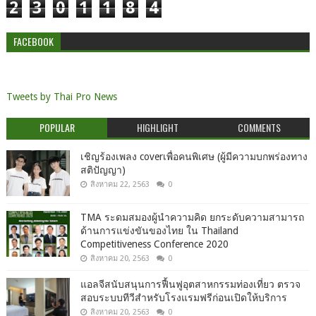
2
3
0
1
1
8
4
FACEBOOK
Tweets by Thai Pro News
POPULAR
HIGHLIGHT
COMMENTS
เชิญร้องเพลง coverเพื่อคนพิเศษ (ผู้มีความบกพร่องทาง
สติปัญญา)
สิงหาคม 22, 2563
0
TMA ระดมสมองผู้นำความคิด ยกระดับความสามารถ
ด้านการแข่งขันของไทย ใน Thailand
Competitiveness Conference 2020
สิงหาคม 20, 2563
0
แอลจีสนับสนุนการฟื้นฟูอุตสาหกรรมท่องเที่ยว ตรวจ
สอบระบบทีวีสำหรับโรงแรมฟรีก่อนเปิดให้บริการ
สิงหาคม 20, 2563
0