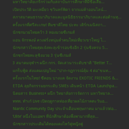
มหาวิทยาลัยเกริกร่วมกับสถาบันการศึกษาที่มีชื่อเสีย...
เปิดประวัติ มะเหมี่ยว ชวินทร์พิดา จากแม่ค้าออนไลน์...
สภาสมาคมธรรมาภิบาลและมูลนิธิธรรมาภิบาลและต่อต้านทุ...
ครั้งแรกที่ศรีสะเกษ! ทีมชาติไทย ปะทะ เติร์กเมนิสถา...
นักชกมวยไทยคว้า 3 ทองมวยซีเกมส์
แอน จักรพงษ์ ควงฝรั่งหนุ่มล่ำคนใหม่เที่ยวเขาใหญ่ ไ...
นักขกสาวไทยสุดเจ๋งทะลุเข้ารอบชิงอีก 2 รุ่นชิงครบ 5...
นักชกไทยทะลุชิงมวย 3 รุ่นซีเกมส์
3 สมาคมจุฬาฯ ผนึก กกร. จัดเสวนาระดับชาติ “Better T...
แกร็บฟู้ด ส่งแคมเปญใหม่ "ปาก-กฎการณ์คุ้ม 4 ต่อ"ขนท...
ครั้งแรกในไทย! ซีคอน บางแค จัดงาน EXOTIC FRIENDS &...
ETDA ลุยกิจกรรมยกระดับ SMEs เดินหน้า ETDA Launchpa...
นิตยสาร Business+ ผนึก วิทยาลัยการจัดการ มหาวิทยาล...
ททท. ทำเก๋ Live เปิดฤดูกาลท่องเที่ยวผลไม้ภาคตะวันอ...
Niantic Community Day ประจำเดือนพฤษภาคม มาแล้ว!ต่อ...
‘Ulite’ หนึ่งในแอพฯ ที่นักศึกษาต้องพึ่งพามากที่สุด...
นักชกสาวประเดิมได้ทองแดงไหว้คู่หญิงคู่