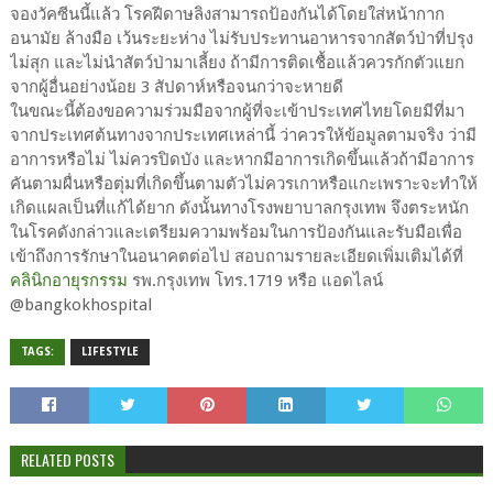
จองวัคซีนนี้แล้ว โรคฝีดาษลิงสามารถป้องกันได้โดยใส่หน้ากาก
อนามัย ล้างมือ เว้นระยะห่าง ไม่รับประทานอาหารจากสัตว์ป่าที่ปรุง
ไม่สุก และไม่นำสัตว์ป่ามาเลี้ยง ถ้ามีการติดเชื้อแล้วควรกักตัวแยก
จากผู้อื่นอย่างน้อย 3 สัปดาห์หรือจนกว่าจะหายดี
ในขณะนี้ต้องขอความร่วมมือจากผู้ที่จะเข้าประเทศไทยโดยมีที่มา
จากประเทศต้นทางจากประเทศเหล่านี้ ว่าควรให้ข้อมูลตามจริง ว่ามี
อาการหรือไม่ ไม่ควรปิดบัง และหากมีอาการเกิดขึ้นแล้วถ้ามีอาการ
คันตามผื่นหรือตุ่มที่เกิดขึ้นตามตัวไม่ควรเกาหรือแกะเพราะจะทำให้
เกิดแผลเป็นที่แก้ได้ยาก ดังนั้นทางโรงพยาบาลกรุงเทพ จึงตระหนัก
ในโรคดังกล่าวและเตรียมความพร้อมในการป้องกันและรับมือเพื่อ
เข้าถึงการรักษาในอนาคตต่อไป สอบถามรายละเอียดเพิ่มเติมได้ที่
คลินิกอายุรกรรม
รพ.กรุงเทพ โทร.1719 หรือ แอดไลน์
@bangkokhospital
TAGS:
LIFESTYLE
RELATED POSTS