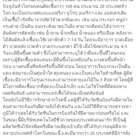
ปัจจุบันทั่วโลกพบคนติดเชื้อกว่า 100 คน ประมาณ 20 ประเทศทั่ว
โลก จะเป็นประเทศแถบแอฟริกา ยุโรป อเมริกา และ ออสเตรเลีย
เป็นเชื้อไวรัสที่มาจากสัตว์จำพวกฟันแทะ เช่น เม่น กระรอก หนูป่า
กระต่าย เป็นต้น จนกระทั่งมาพบในลิง สามารถติดต่อได้จากการ
สัมผัสสารคัดหลั่ง เช่น น้ำลาย น้ำเหลือง น้ำหนอง หรือเลือด หลังจาก
ได้สัมผัสแล้วเชื้อจะใช้เวลาฟักตัว 7-14 วัน โดยจะมีอาการ ปวดเมื่อย
ตัว ปวดหลัง ปวดหัว ปวดกระบอกตา มีไข้ เมื่อไข้ลดประมาณ 4-5
วันจะมีผื่นขึ้นตามตัว ซึ่งไม่สามารถระบุได้ว่าผื่นจะขึ้นที่ไหนก่อน
เพราะผู้ติดเชื้อแต่ละคนจะมีผื่นขึ้นไม่เหมือนกัน บางคนขึ้นที่หน้า
ก่อน บางคนขึ้นที่หลังหรือขึ้นที่ตัวก่อน โดยอาการเริ่มแรกจะเป็นผื่น
แดง ต่อมาจะเป็นตุ่มน้ำใส ตุ่มหนอง และเป็นสะเก็ดในท้ายที่สุด ผู้ติด
เชื้อจะมีอาการไม่รุนแรงและสามารถหายเองได้ใน 3 สัปดาห์ โดยผู้ที่
มีโอกาสติดเชื้อมากที่สุดจะเป็นเด็กเล็ก และไม่ใช่โรคที่ติดต่อทาง
เพศสัมพันธ์ แต่สามารถแพร่เชื้อได้ขณะมีเพศสัมพันธ์
โดยยังไม่มีวิธีการรักษาจากโรคนี้ แต่ผู้ที่ได้รับวัคซีนป้องกันฝีดาษใน
คนสามารถป้องกันฝีดาษลิงได้เช่นกัน และไม่มีวิธีที่สามารถตรวจหา
ภูมิได้ว่าเคยได้รับวัคซีนในการป้องกันไข้ฝีดาษมาก่อนหรือไม่ และ
ในขณะนี้มีบริษัทเทคโนโลยีชีวภาพของประเทศเดนมาร์ก ที่เป็นผู้
ผลิตวัคซีนไข้ทรพิษหรือฝีดาษเพียงเจ้าเดียวที่ได้รับการอนุมัติจาก
หลายประเทศทั่วโลกในขณะนี้ และมีมากกว่า 20 ประเทศที่มีการสั่ง