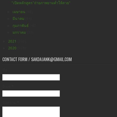
"เปิดหลักสูตร"ถ่ายภาพยามค่ำให้สวย"
►
เมษายน
(48)
►
มีนาคม
(64)
►
กุมภาพันธ์
(46)
►
มกราคม
(33)
►
2021
(396)
►
2020
(176)
CONTACT FORM / SAKDAJANK@GMAIL.COM
ชื่อ
อีเมล
*
ข้อความ
*