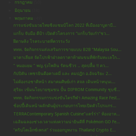
►
กรกฎาคม
(50)
►
มิถุนายน
(38)
▼
พฤษภาคม
(49)
การแข่งขันมวยไทยชิงแชมป์โลก 2022 ที่เมืองอาบูดาบี...
แกร็บ จับมือ ดีป้า เปิดตัวโครงการ “แกร็บวัยเก๋า”ชว...
ฝีดาษลิง โรคระบาดที่ควรระวัง
ททท. จัดกิจกรรมส่งเสริมการขายแบบ B2B “Malaysia Sou...
มาคาเลียส จัดโปรฟ้าฝ่าลดราคาท้าฝนขนที่พักริมทะเลใก...
" หมอแยม " พญ.รุ่งไพลิน รัตนชีวร .. สุดปลื้ม !! คว...
กัปปิตัน เพชรยินดีอคาเดมี่ และ คมปฏัก อ.อัจฉริยะ 2...
ไม่ต้องรอชาติหน้า สมาคมศิษย์เก่า สจล เดินหน้าหนุนเ...
สุริยะ เข้มนโยบายชุมชน ปั้น DIPROM Community ชุบชี...
ททท. จัดกิจกรรมการแข่งขันไตรกีฬา Amazing Race Fest...
ช้อปปี้เดินหน้าผลักดันผู้ประกอบการไทยเปิดตัวโปรแกร...
TERRAContemporary Spanish Cuisine"แตร์ร่า" ห้องอาห...
เฉลิมฉลองช่วงเวลาแห่งความน่ายินดีที่ Pokémon GO Fe...
“คริปโตเอ็กซ์เพรส” ร่วมออกบูทงาน Thailand Crypto E...