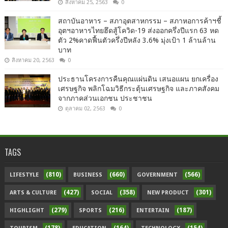
สิงหาคม 25, 2563
0
สถาบันอาหาร – สภาอุตสาหกรรม – สภาหอการค้าฯชี้
อุตฯอาหารไทยฮึดสู้โควิด-19 ส่งออกครึ่งปีแรก 63 หด
ตัว 2%คาดฟื้นตัวครึ่งปีหลัง 3.6% มุ่งเป้า 1 ล้านล้าน
บาท
สิงหาคม 20, 2563
0
ประธานโครงการคืนคุณแผ่นดิน เสนอแผน ยกเครื่อง
เศรษฐกิจ พลิกโฉมวิธีกระตุ้นเศรษฐกิจ และภาคสังคม
จากภาคส่วนเอกชน ประชาชน
ตุลาคม 02, 2563
0
TAGS
(810)
(660)
(566)
LIFESTYLE
BUSINESS
GOVERNMENT
(427)
(358)
(301)
ARTS & CULTURE
SOCIAL
NEW PRODUCT
(279)
(216)
(187)
HIGHLIGHT
SPORTS
ENTERTAIN