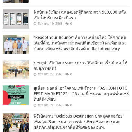
ฟิตบิท พรีเมียม ฉลองยอดผู้ติดตามกว่า 500,000 หลัง
เปิดให้บริการเพียงปีแรก
สิงหาคม 19, 2563
0
“Reboot Your Bounce” คืนการเคลื่อนไหว ให้ชีวิตฟิต
เต็มที่ด้วยเทคนิคการผ่าตัดเปลี่ยนข้อสะโพกเทียมและ
ข้อเข่าเทียม พร้อมระงับปวดด้วย Radiofrequency
ร.พ.จุฬาเปิดกิจกรรมการตรวจวินิจฉัยมะเร็งเต้านมให้
กับสุภาพสตรี
สิงหาคม 22, 2563
0
ยูเนี่ยน มอลล์ เอาใจสายแฟ! จัดงาน ‘FASHION FOTO
FEST MARKET’ 22 – 26 ส.ค.นี้ ขนเหล่ากูรูแฟชั่นแชร์
ทิปส์ดีๆเพียบ
สิงหาคม 22, 2563
0
พิธีเปิดงาน "Delicious Destination ปักหมุดสุดอร่อย"
เพื่อส่งเสริมการตลาดการท่องเที่ยวเชิงอาหารและ
ผลิตภัณฑ์ชุมชนจากพื้นที่พิเศษของ อพท.