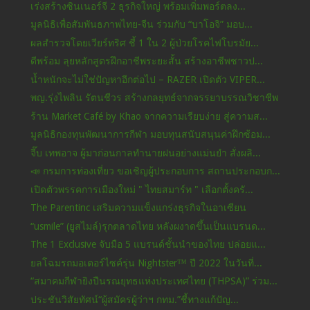
เร่งสร้างซินเนอร์จี 2 ธุรกิจใหญ่ พร้อมเพิ่มพอร์ตลง...
มูลนิธิเพื่อสัมพันธภาพไทย-จีน ร่วมกับ “บาโอจิ” มอบ...
ผลสำรวจโดยเวียร์ทริศ ชี้ 1 ใน 2 ผู้ป่วยโรคไฟโบรมัย...
ดีพร้อม ลุยหลักสูตรฝึกอาชีพระยะสั้น สร้างอาชีพชาวป...
น้ำหนักจะไม่ใช่ปัญหาอีกต่อไป – RAZER เปิดตัว VIPER...
พญ.รุ่งไพลิน รัตนชีวร สร้างกลยุทธ์จากจรรยาบรรณวิชาชีพ
ร้าน Market Café by Khao จากความเรียบง่าย สู่ความส...
มูลนิธิกองทุนพัฒนาการกีฬา มอบทุนสนับสนุนค่าฝึกซ้อม...
จี๊บ เทพอาจ ผู้มาก่อนกาลทำนายฝนอย่างแม่นยำ สั่งผลิ...
📣 กรมการท่องเที่ยว ขอเชิญผู้ประกอบการ สถานประกอบก...
เปิดตัวพรรคการเมืองใหม่ " ไทยสมาร์ท " เลือกตั้งครั...
The Parentinc เสริมความแข็งแกร่งธุรกิจในอาเซียน
“usmile” (ยูสไมล์)รุกตลาดไทย หลังผงาดขึ้นเป็นแบรนด...
The 1 Exclusive จับมือ 5 แบรนด์ชั้นนำของไทย ปล่อยแ...
ยลโฉมรถมอเตอร์ไซค์รุ่น Nightster™ ปี 2022 ในวันที่...
“สมาคมกีฬายิงปืนรณยุทธแห่งประเทศไทย (THPSA)” ร่วม...
ประชันวิสัยทัศน์“ผู้สมัครผู้ว่าฯ กทม.”ชี้ทางแก้ปัญ...