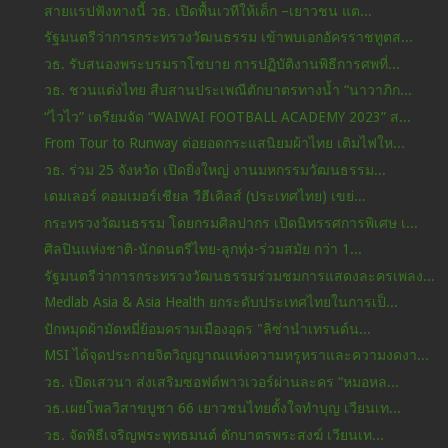
สายแรปฟังทางนี้ วธ. เปิดพื้นเวทีให้เด็ก –เยาวชน แต...
รัฐมนตรีว่าการกระทรวงวัฒนธรรม เข้าพบเอกอัครราชทูตส...
วธ. รับสนองพระบรมราโชบาย การปฏิบัติงานพิธีการศพที่...
วธ. ชวนแต่งไทย สืบสานประเพณีตักบาตรทางน้ำ “นาวาภิก...
“ไวไว” เตรียมจัด “WAIWAI FOOTBALL ACADEMY 2023” ส...
From Tour to Runway ต่อยอดกระแสนิยมผ้าไทย เติมไฟให...
วธ. ร่วม 25 จังหวัด เปิดยิ่งใหญ่ งานมหกรรมวัฒนธรรม...
เดมเลอร์ คอมเมอร์เชียล วีฮีเคิลส์ (ประเทศไทย) เขย่...
กระทรวงวัฒนธรรม โดยกรมศิลปากร เปิดนิทรรศการพิเศษ เ...
ศิลปินแห่งชาติ-นักดนตรีไทย-ลูกทุ่ง-ร่วมสมัย กว่า 1...
รัฐมนตรีว่าการกระทรวงวัฒนธรรมร่วมชมการแสดงละครเพลง...
Medlab Asia & Asia Health ยกระดับประเทศไทยในการเป็...
ปักหมุดผ้ามัดหมี่ย้อมครามเมืองอุดร "ลิซ่านำเทรนด์น...
MSI ได้จุดประกายจิตวิญญาณแห่งความหรูหราและความงดงา...
วธ. เปิดเสวนา ส่งเสริมซอฟต์พาวเวอร์ผ่านละคร “หมอหล...
วธ.เผยโพลวิสาขบูชา 66 เยาวชนไทยตั้งใจทำบุญ เวียนเท...
วธ. จัดพิธีเจริญพระพุทธมนต์ ตักบาตรพระสงฆ์ เวียนเท...