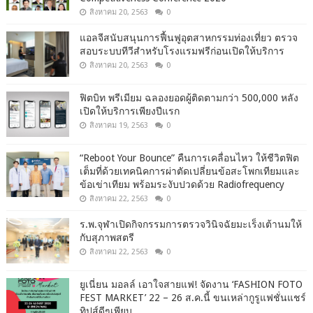
สิงหาคม 20, 2563
0
แอลจีสนับสนุนการฟื้นฟูอุตสาหกรรมท่องเที่ยว ตรวจ
สอบระบบทีวีสำหรับโรงแรมฟรีก่อนเปิดให้บริการ
สิงหาคม 20, 2563
0
ฟิตบิท พรีเมียม ฉลองยอดผู้ติดตามกว่า 500,000 หลัง
เปิดให้บริการเพียงปีแรก
สิงหาคม 19, 2563
0
“Reboot Your Bounce” คืนการเคลื่อนไหว ให้ชีวิตฟิต
เต็มที่ด้วยเทคนิคการผ่าตัดเปลี่ยนข้อสะโพกเทียมและ
ข้อเข่าเทียม พร้อมระงับปวดด้วย Radiofrequency
สิงหาคม 22, 2563
0
ร.พ.จุฬาเปิดกิจกรรมการตรวจวินิจฉัยมะเร็งเต้านมให้
กับสุภาพสตรี
สิงหาคม 22, 2563
0
ยูเนี่ยน มอลล์ เอาใจสายแฟ! จัดงาน ‘FASHION FOTO
FEST MARKET’ 22 – 26 ส.ค.นี้ ขนเหล่ากูรูแฟชั่นแชร์
ทิปส์ดีๆเพียบ