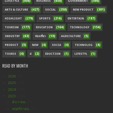
(808)
(658)
(566)
LIFESTYLE
BUSINESS
GOVERNMENT
(427)
(358)
(301)
ARTS & CULTURE
SOCIAL
NEW PRODUCT
(279)
(216)
(187)
HIGHLIGHT
SPORTS
ENTERTAIN
(177)
(164)
(154)
TOURISM
EDUCATION
TECHNOLOGY
(63)
(10)
(5)
INDUSTRY
ท่องเที่ยว
AGRICULTURE
(5)
(4)
(4)
(4)
PRODUCT
NEW
SOCIA
TECHNOLOG
(4)
(2)
(1)
(1)
TOURIS
ฝ
EDUCTION
LIFESTYL
READ BY MONTH
►
2026
(291)
►
2025
(438)
►
2024
(598)
▼
2023
(630)
►
ธันวาคม
(71)
►
พฤศจิกายน
(47)