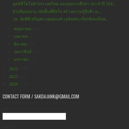
มูลนิธิโตโยต้าประเทศไทย มอบทุนการศึกษา ประจำปี 256...
มิวเซียมสยาม เปิดพื้นที่ฮีลใจ สร้างความรู้สึกดีๆ ผ...
วธ. จัดพิธีเจริญพระพุทธมนต์ เฉลิมพระเกียรติสมเด็จพ...
►
พฤษภาคม
(46)
►
เมษายน
(54)
►
มีนาคม
(66)
►
กุมภาพันธ์
(45)
►
มกราคม
(25)
►
2022
(449)
►
2021
(396)
►
2020
(176)
CONTACT FORM / SAKDAJANK@GMAIL.COM
ชื่อ
อีเมล
*