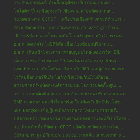
วธ. รับมอบหนังสือที่ระลึกสดุดีพระเกียรติคุณ สมเด็จ...
โตโยต้า ขึ้นเหนือสู่จังหวัดเชียงราย พร้อมพัฒนาต่อส...
วธ.พัฒนางาน CCPOT - เครือข่ายเมืองสร้างสรรค์ด้านภา...
💜วธ.จัดกิจกรรม "ตลาดวัฒนธรรม สร้างสุข" สู่องค์กรแ...
"Klean&Kare ตอกย้ำความมั่นใจคนรักสุขภาพ”นวัตกรรมน้...
อ.ส.ค. งัดเทคโนโลยีดิจิทัล เชื่อมโยงข้อมูลปริมาณน...
อ.ส.ค. เดินหน้าโครงการ “สายบุญนมไทย-เดนมาร์ค” ปีที...
เด็กเยาวชน-ข้าราชการ 20 จังหวัดภาคอีสาน รุกเรียนรู...
เลขาธิการสถาบันโพธิคยาวิชชาลัย 980 และผู้อำนวยการห...
ไวรัลบล็อกเกอร์จีนกินโชว์‘ทุเรียนไทยกินยังไงก็อร่อ...
ธรรมศาสตร์-มหิดล-องค์การอนามัยโลก ร่วมจัดตั้ง ศูนย...
วธ. “สวดมนต์เจริญจิตตภาวนา” ถวายพระพรชัยมงคลแด่สมเ...
SME กรุงเทพฯ และทั่วไทย พร้อมใจสมัครรับสิทธิประโยช...
Skal Bangkok เชิญผู้บุกเบิกการตลาด ไทยมาบรรยายเรื่...
ปลัดกระทรวงวัฒนธรรม ร่วมงานแถลงข่าวและพิธีเปิดโครง...
วธ.เดินหน้าเต็มที่พัฒนา CPOT ผลิตภัณฑ์วัฒนธรรมไทย ...
ผู้อำนวยการศูนย์วัฒนธรรมแห่งประเทศจีน ณ กรุงเทพฯ แ...