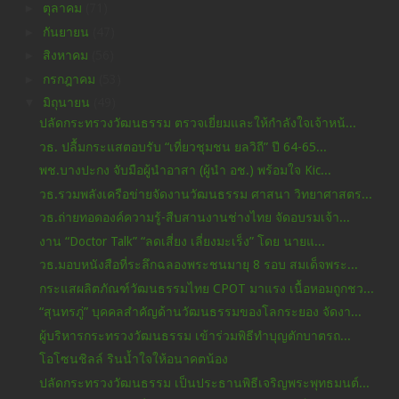
►
ตุลาคม
(71)
►
กันยายน
(47)
►
สิงหาคม
(56)
►
กรกฎาคม
(53)
▼
มิถุนายน
(49)
ปลัดกระทรวงวัฒนธรรม ตรวจเยี่ยมและให้กำลังใจเจ้าหน้...
วธ. ปลื้มกระแสตอบรับ “เที่ยวชุมชน ยลวิถี” ปี 64-65...
พช.บางปะกง จับมือผู้นำอาสา (ผู้นำ อช.) พร้อมใจ Kic...
วธ.รวมพลังเครือข่ายจัดงานวัฒนธรรม ศาสนา วิทยาศาสตร...
วธ.ถ่ายทอดองค์ความรู้-สืบสานงานช่างไทย จัดอบรมเจ้า...
งาน “Doctor Talk” “ลดเสี่ยง เลี่ยงมะเร็ง” โดย นายแ...
วธ.มอบหนังสือที่ระลึกฉลองพระชนมายุ 8 รอบ สมเด็จพระ...
กระแสผลิตภัณฑ์วัฒนธรรมไทย CPOT มาแรง เนื้อหอมถูกชว...
“สุนทรภู่” บุคคลสำคัญด้านวัฒนธรรมของโลกระยอง จัดงา...
ผู้บริหารกระทรวงวัฒนธรรม เข้าร่วมพิธีทำบุญตักบาตรถ...
โอโซนชิลล์ รินน้ำใจให้อนาคตน้อง
ปลัดกระทรวงวัฒนธรรม เป็นประธานพิธีเจริญพระพุทธมนต์...