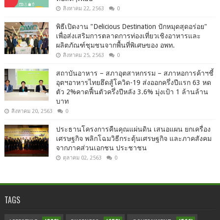
สิงหาคม 22, 2563
0
พิธีเปิดงาน "Delicious Destination ปักหมุดสุดอร่อย"
เพื่อส่งเสริมการตลาดการท่องเที่ยวเชิงอาหารและ
ผลิตภัณฑ์ชุมชนจากพื้นที่พิเศษของ อพท.
สิงหาคม 25, 2563
0
สถาบันอาหาร – สภาอุตสาหกรรม – สภาหอการค้าฯชี้
อุตฯอาหารไทยฮึดสู้โควิด-19 ส่งออกครึ่งปีแรก 63 หด
ตัว 2%คาดฟื้นตัวครึ่งปีหลัง 3.6% มุ่งเป้า 1 ล้านล้าน
บาท
สิงหาคม 20, 2563
0
ประธานโครงการคืนคุณแผ่นดิน เสนอแผน ยกเครื่อง
เศรษฐกิจ พลิกโฉมวิธีกระตุ้นเศรษฐกิจ และภาคสังคม
จากภาคส่วนเอกชน ประชาชน
ตุลาคม 02, 2563
0
TAGS