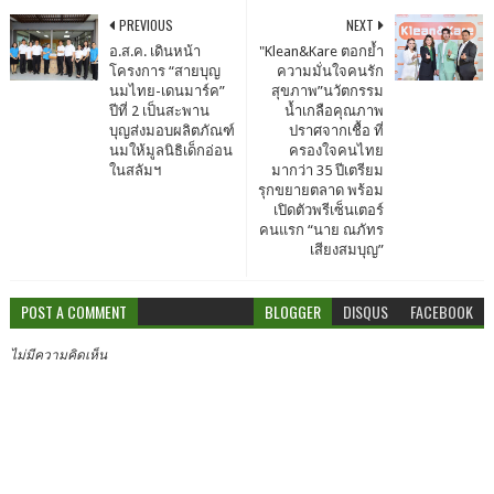
PREVIOUS
NEXT
อ.ส.ค. เดินหน้า
"Klean&Kare ตอกย้ำ
โครงการ “สายบุญ
ความมั่นใจคนรัก
นมไทย-เดนมาร์ค”
สุขภาพ”นวัตกรรม
ปีที่ 2 เป็นสะพาน
น้ำเกลือคุณภาพ
บุญส่งมอบผลิตภัณฑ์
ปราศจากเชื้อ ที่
นมให้มูลนิธิเด็กอ่อน
ครองใจคนไทย
ในสลัมฯ
มากว่า 35 ปีเตรียม
รุกขยายตลาด พร้อม
เปิดตัวพรีเซ็นเตอร์
คนแรก “นาย ณภัทร
เสียงสมบุญ”
POST A COMMENT
BLOGGER
DISQUS
FACEBOOK
ไม่มีความคิดเห็น