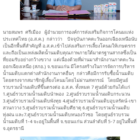
นายสมพร ศรีเมือง ผู้อำนวยการองค์การส่งเสริมกิจการโคนมแห่ง
ประเทศไทย (อ.ส.ค.) กล่าวว่า ปัจจุบันภาคตะวันออกเฉียงเหนือนับ
เป็นอีกพื้นที่สำคัญที่ อ.ส.ค.เข้าไปส่งเสริมการเลี้ยงโคนมให้เกษตรกร
และถือเป็นแหล่งผลิตน้ำนมดิบคุณภาพภายใต้มาตรฐานสากลซึ่งเป็น
ที่ยอมรับอย่างกว้างขวาง แต่เนื่องด้วยที่ผ่านมาสำนักงานภาคตะวัน
ออกเฉียงเหนือ (สภอ.) จ.ขอนแก่น มีโครงสร้างในการจัดการบริหาร
น้ำนมดิบแตกต่างสำนักงานภาคอื่นๆ กล่าวคือมีการรับซื้อน้ำนมดิบ
โดยตรงจากสมาชิกผู้เลี้ยงโคนมโดยไม่ผ่านสหกรณ์ โดยมีศูนย์
รวบรวมน้ำนมดิบที่ขึ้นตรงต่อ อ.ส.ค. ทั้งหมด 7 ศูนย์ด้วยกันได้แก่
1.ศูนย์รวบรวมน้ำนมดิบนำพอง 2.ศูนย์รวบรวมน้ำนมดิบกระนวน
3.ศูนย์รวบรวมน้ำนมดิบพังทุย 4.ศูนย์รวบรวมน้ำนมดิบอุบลรัตน์-เขา
สวนกวาง 5.ศูนย์รวบรวมน้ำนมดิบศีธาตุ 6.ศูนย์รวบรวมน้ำนมดิบ
ทุ่งฝน และ7.ศูนย์รวบรวมน้ำนมดิบหนองวัวซอ โดยศูนย์รวบรวม
น้ำนมดิบที่ 1-4 จะอยู่ในพื้นที่ จ.ขอนแก่น ส่วนลำดับที่ 5-7 อยู่ในพื้นที่
จ.อุดรธานี