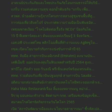
อาคเนย์ประกันภัยและไทยประกันภัยโอนกรมธรรม์ให้บริษั...
แกร็บ ร่วมส่งต่อความสุข ตอกย้ำพันธกิจ “แกร็บ เพื่อ...
สวพส. นำองค์ความรู้จากโครงการหลวงสู่ชุมชนพื้นที่สู...
การท่องเที่ยวสิงคโปร์ ประกาศความร่วมมือเป็นพันธมิต...
เพชฌฆาตเงียบ “โรคไม่ติดต่อเรื้อรัง NCDs” ป้องกันได...
15 ปี ทีเคพาร์คยะลา ต้นแบบแหล่งเรียนรู้ 3 จังหวัดช...
เอสเอพี ประเทศไทย พลิกโฉมพื้นที่ทำงานแบบ Agileชูโม...
กขค.เปิดนโยบายกำกับการแข่งขันการค้าปี 65
ททท. จับมือ สายการบินเอมิเรตส์ (Emirates) ลงนามบัน...
เคพีเอ็มจี: ยอดเงินลงทุนในฟินเทคสำหรับปี 2564 สูงถ...
ฟาบีโอ เปิดตัว จอย-รินลณี พรีเซ็นเตอร์พร้อมเทรนด์น...
ททท. ร่วมต้อนรับเที่ยวบินปฐมฤกษ์ สายการบิน Saudia ...
อดีตนายกสมาคมศิษย์เก่าสถาบันเทคโนโลยีพระจอมเกล้าเจ...
Haha Mala Restaurantเรื่อง ลิ้มลองหลากเมนู หม่าล่...
จิรายุ มอบคณะทำงาน ติดตามฯ กกท. เตรียมชงข้อมูลเช็ค...
สมาคมโรคไตฯจัดกิจกรรมวันไตโลก 2565
เปิด “สถาบันพัฒนาเมืองและนโยบายสาธารณะ” ชี้รหัสเปล...