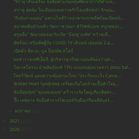
“จิรายุ เดินเครื่อง ลุยติดตามกองทุนพัฒนาการกีฬาแห่...
สปาคู่ สุดคุ้ม ในเดือนแห่งความรักโอเอซิสสปา รักคุณ...
“กังนัมรามยอน” แฟรนไชส์ร้านอาหารเกาหลีพร้อมเปิดหน้...
สมาคมศิษย์วังหลัง-วัฒนาชวนมา #ThinkLove สนุกสุดอร...
ครูหนึ่ง” จัดมวยฉลองวันเกิด “น้องฐานทัพ” คว้าดุเดื...
ดีพร้อม เสริมทัพสู้ภัย COVID-19 เดินหน้าต่อยอด 2 ผ...
เปิดตัว ชิค-อะ-บูม ป็อปอัพ สโตร์
ผลสำรวจเคพีเอ็มจี: ผู้บริหารธุรกิจยานยนต์มองว่าอุต...
โคเวสโตรจะนำผลิตภัณฑ์ TPU แบบสมดุลมวลสาร (mass bal...
ไทยวิวัฒน์ มอบความคุ้มครองใหม่ "ประกันมะเร็ง Cance...
Broken Heart Syndrome เครียดเกินไปกล้ามเนื้อหัวใจอ...
ต้นปีสุดปัง!! “คุณหมอเมฆ” คว้ารางวัลใหญ่เกียรติยศร...
จี๊บ เทพอาจ จับมือตำรวจไซเบอร์รับมือเกรียนคีย์บอร์...
►
มกราคม
(33)
►
2021
(396)
►
2020
(176)