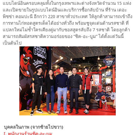
แบบไดน์อินครอบคลุมทั้งในกรุงเทพฯและต่างจังหวัดจำนวน 15 แห่ง
และเปิดขายในรูปแบบไดน์อินและบริการซื้อกลับบ้าน ที่ร้าน เดอะ
พิซซ่า คอมปะนี อีกกว่า 220 สาขาทั่วประเทศ ให้ลูกค้าสามารถเข้าถึง
การทานไก่ทอดสูตรเด็ดได้อย่างทั่วถึง พร้อมชูจุดเด่นด้านรสชาติ ที่
แปลกใหม่ไม่ซ้ำใครเคียงคู่มากับซอสสูตรลับถึง 7 รสชาติ โดยลูกค้า
สามารถสัมผัสรสชาติความอร่อยของ “ชิค-อะ-บูม” ได้ตั้งแต่วันนี้
เป็นต้นไป
บุคคลในภาพ (จากซ้ายไปขวา)
1. พนักงานร้านชิค-อะ-บูม