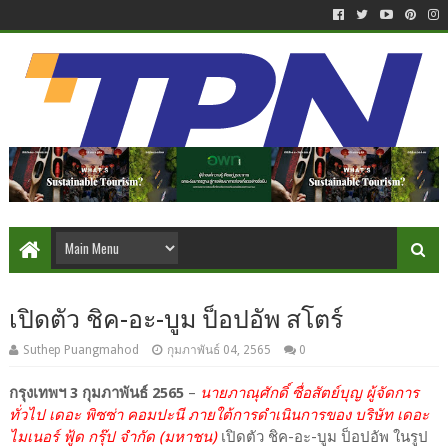
เปิดตัว ชิค-อะ-บูม ป็อปอัพ สโตร์
Suthep Puangmahod
กุมภาพันธ์ 04, 2565
0
กรุงเทพฯ 3 กุมภาพันธ์ 2565
–
นายภาณุศักดิ์ ซื่อสัตย์บุญ ผู้จัดการ
ทั่วไป เดอะ พิซซ่า คอมปะนี ภายใต้การดำเนินการของ บริษัท เดอะ
ไมเนอร์ ฟู้ด กรุ๊ป จำกัด (มหาชน)
เปิดตัว ชิค-อะ-บูม ป็อปอัพ ในรูป