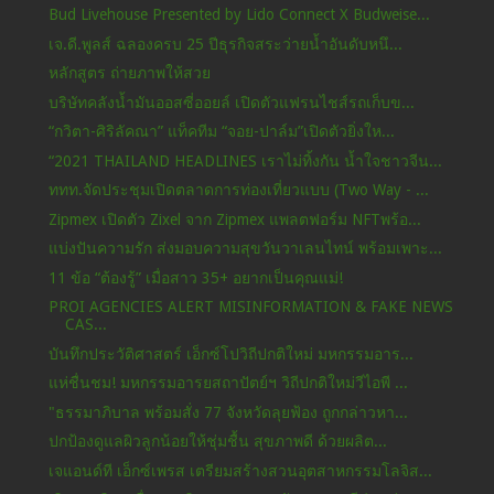
Bud Livehouse Presented by Lido Connect X Budweise...
เจ.ดี.พูลส์ ฉลองครบ 25 ปีธุรกิจสระว่ายน้ำอันดับหนึ...
หลักสูตร ถ่ายภาพให้สวย
บริษัทคลังน้ำมันออสซี่ออยล์ เปิดตัวแฟรนไชส์รถเก็บข...
“กวิตา-ศิริลัคณา” แท็คทีม “จอย-ปาล์ม”เปิดตัวยิ่งให...
“2021 THAILAND HEADLINES เราไม่ทิ้งกัน น้ำใจชาวจีน...
ททท.จัดประชุมเปิดตลาดการท่องเที่ยวแบบ (Two Way - ...
Zipmex เปิดตัว Zixel จาก Zipmex แพลตฟอร์ม NFTพร้อ...
แบ่งปันความรัก ส่งมอบความสุขวันวาเลนไทน์ พร้อมเพาะ...
11 ข้อ “ต้องรู้” เมื่อสาว 35+ อยากเป็นคุณแม่!
PROI AGENCIES ALERT MISINFORMATION & FAKE NEWS
CAS...
บันทึกประวัติศาสตร์ เอ็กซ์โปวิถีปกติใหม่ มหกรรมอาร...
แห่ชื่นชม! มหกรรมอารยสถาปัตย์ฯ วิถีปกติใหม่วีไอพี ...
"ธรรมาภิบาล พร้อมสั่ง 77 จังหวัดลุยฟ้อง ถูกกล่าวหา...
ปกป้องดูแลผิวลูกน้อยให้ชุ่มชื้น สุขภาพดี ด้วยผลิต...
เจแอนด์ที เอ็กซ์เพรส เตรียมสร้างสวนอุตสาหกรรมโลจิส...