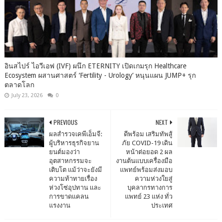
อินสไปร์ ไอวีเอฟ (IVF) ผนึก ETERNITY เปิดเกมรุก Healthcare
Ecosystem ผสานศาสตร์ ‘Fertility - Urology’ หนุนแผน JUMP+ รุก
ตลาดโลก
July 23, 2026
0
PREVIOUS
NEXT
ผลสำรวจเคพีเอ็มจี:
ดีพร้อม เสริมทัพสู้
ผู้บริหารธุรกิจยาน
ภัย COVID-19 เดิน
ยนต์มองว่า
หน้าต่อยอด 2 ผล
อุตสาหกรรมจะ
งานต้นแบบเครื่องมือ
เติบโต แม้ว่าจะยังมี
แพทย์พร้อมส่งมอบ
ความท้าทายเรื่อง
ความห่วงใยสู่
ห่วงโซ่อุปทาน และ
บุคลากรทางการ
การขาดแคลน
แพทย์ 23 แห่ง ทั่ว
แรงงาน
ประเทศ