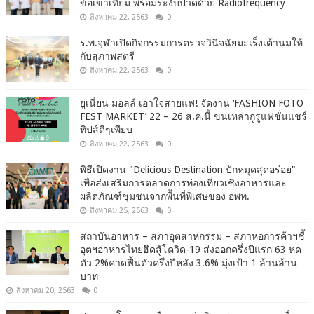
ข้อเข่าเทียม พร้อมระงับปวดด้วย Radiofrequency
สิงหาคม 22, 2563
0
ร.พ.จุฬาเปิดกิจกรรมการตรวจวินิจฉัยมะเร็งเต้านมให้
กับสุภาพสตรี
สิงหาคม 22, 2563
0
ยูเนี่ยน มอลล์ เอาใจสายแฟ! จัดงาน ‘FASHION FOTO
FEST MARKET’ 22 – 26 ส.ค.นี้ ขนเหล่ากูรูแฟชั่นแชร์
ทิปส์ดีๆเพียบ
สิงหาคม 22, 2563
0
พิธีเปิดงาน "Delicious Destination ปักหมุดสุดอร่อย"
เพื่อส่งเสริมการตลาดการท่องเที่ยวเชิงอาหารและ
ผลิตภัณฑ์ชุมชนจากพื้นที่พิเศษของ อพท.
สิงหาคม 25, 2563
0
สถาบันอาหาร – สภาอุตสาหกรรม – สภาหอการค้าฯชี้
อุตฯอาหารไทยฮึดสู้โควิด-19 ส่งออกครึ่งปีแรก 63 หด
ตัว 2%คาดฟื้นตัวครึ่งปีหลัง 3.6% มุ่งเป้า 1 ล้านล้าน
บาท
สิงหาคม 20, 2563
0