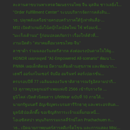
ละลานตาขบวนพาเหรดวัฒนธรรมไทย จีน มุสลิม ชาวเลยิ่งใ...
"Order Fulfillment Center” ระบบบริหารจัดการคลังสิน...
วธ. ปลุกพลังเครือข่ายครอบครัวภาคใต้รู้เท่าทันสื่อ-...
MSI เปิดตัวเกมมิ่งโน้ตบุ๊กไลน์อัพใหม่ ใช้ พร้อมเข้...
“มะเร็งเต้านม” รู้ก่อนปลอดภัยกว่า เรื่องใกล้ตัวที่...
งานเปิดตัว "สมาคมสื่อมวลชนไทย-จีน"
ลาซาด้า ร่วมฉลองวันสตรีสากล ส่งต่อแรงบันดาลใจให้ผู...
HONOR เผยกลยุทธ์ “AI-Empowered All-scenario” พัฒนา...
PNMA เผยเด็กติดจอ มีความเสี่ยงด้านสุขภาพ และพัฒนาก...
เฮฟวี่ ออร์แกไนเซอร์ จับมือ อมรินทร์ คอร์เปอเรชั่น...
ครบรอบปีที่ 77 เฉลิมฉลองวันชาติสาธารณรัฐอิสลามปากี...
13 สุภาพบุรุษลูกแม่รำเพยแห่งปี 2566 เข้ารับรางวัล ...
ยูนิโคล่ เปิดตัวนิตยสาร LifeWear ฉบับที่ 10 ภายใต้...
นายกรัฐมนตรี อัญเชิญพระบรมสารีริกธาตุ และพระอรหันต...
มูลนิธิป่อเต็กตึ๊ง ขอเชิญสักการะเจ้าแม่ลิ้มกอเหนี่...
โอเอซิสสปา หนุนกิจกรรมแรลลี่รักษ์โลก Prachachuen n...
วธ.. เปิดฉายภาพยนตร์สารคดีเกร็ดโขน และการแสดง Misc...