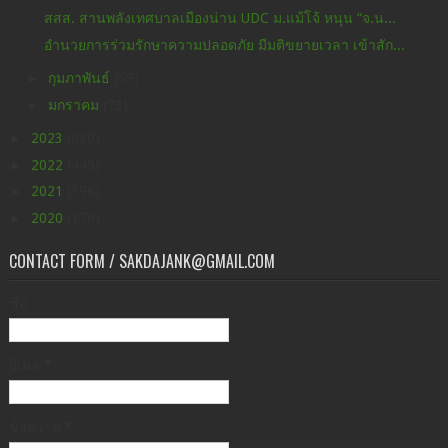
สสส. สานพลังเทศบาลเมืองน่าน UDC ม.แม้โจ้ หนุน “จ.น...
อำนวยการร่วมรักษาความปลอดภัย มีมติขยายเวลา เข้าสัก...
►
กุมภาพันธ์
(59)
►
มกราคม
(73)
►
2023
(630)
►
2022
(449)
►
2021
(396)
►
2020
(176)
CONTACT FORM / SAKDAJANK@GMAIL.COM
ชื่อ
อีเมล
*
ข้อความ
*