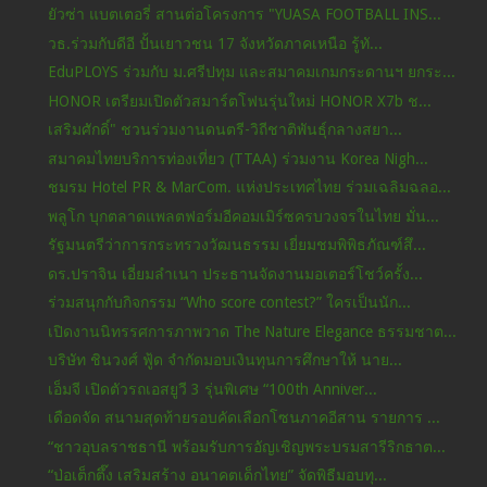
ยัวซ่า แบตเตอรี่ สานต่อโครงการ "YUASA FOOTBALL INS...
วธ.ร่วมกับดีอี ปั้นเยาวชน 17 จังหวัดภาคเหนือ รู้ทั...
EduPLOYS ร่วมกับ ม.ศรีปทุม และสมาคมเกมกระดานฯ ยกระ...
HONOR เตรียมเปิดตัวสมาร์ตโฟนรุ่นใหม่ HONOR X7b ช...
เสริมศักดิ์" ชวนร่วมงานดนตรี-วิถีชาติพันธุ์กลางสยา...
สมาคมไทยบริการท่องเที่ยว (TTAA) ร่วมงาน Korea Nigh...
ชมรม Hotel PR & MarCom. แห่งประเทศไทย ร่วมเฉลิมฉลอ...
พลูโก บุกตลาดแพลตฟอร์มอีคอมเมิร์ซครบวงจรในไทย มั่น...
รัฐมนตรีว่าการกระทรวงวัฒนธรรม เยี่ยมชมพิพิธภัณฑ์สึ...
ดร.ปราจิน เอี่ยมลำเนา ประธานจัดงานมอเตอร์โชว์ครั้ง...
ร่วมสนุกกับกิจกรรม “Who score contest?” ใครเป็นนัก...
เปิดงานนิทรรศการภาพวาด The Nature Elegance ธรรมชาต...
บริษัท ชินวงศ์ ฟู้ด จำกัดมอบเงินทุนการศึกษาให้ นาย...
เอ็มจี เปิดตัวรถเอสยูวี 3 รุ่นพิเศษ “100th Anniver...
เดือดจัด สนามสุดท้ายรอบคัดเลือกโซนภาคอีสาน รายการ ...
“ชาวอุบลราชธานี พร้อมรับการอัญเชิญพระบรมสารีริกธาต...
“ป่อเต็กตึ๊ง เสริมสร้าง อนาคตเด็กไทย” จัดพิธีมอบทุ...