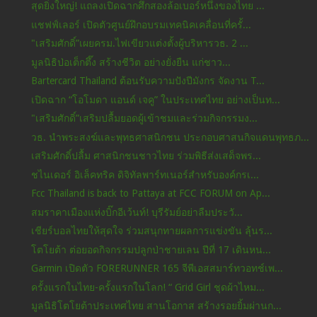
สุดยิ่งใหญ่! แถลงเปิดฉากศึกสองล้อเบอร์หนึ่งของไทย ...
แชฟฟ์เลอร์ เปิดตัวศูนย์ฝึกอบรมเทคนิคเคลื่อนที่ครั้...
"เสริมศักดิ์”เผยครม.ไฟเขียวแต่งตั้งผู้บริหารวธ. 2 ...
มูลนิธิป่อเต็กตึ๊ง สร้างชีวิต อย่างยั่งยืน แก่ชาว...
Bartercard Thailand ต้อนรับความปังปีมังกร จัดงาน T...
เปิดฉาก “โอโมดา แอนด์ เจคู” ในประเทศไทย อย่างเป็นท...
"เสริมศักดิ์”เสริมปลื้มยอดผู้เข้าชมและร่วมกิจกรรมง...
วธ. นำพระสงฆ์และพุทธศาสนิกชน ประกอบศาสนกิจแดนพุทธภ...
เสริมศักดิ์ปลื้ม ศาสนิกชนชาวไทย ร่วมพิธีส่งเสด็จพร...
ชไนเดอร์ อิเล็คทริค ดิจิทัลพาร์ทเนอร์สำหรับองค์กรเ...
Fcc Thailand is back to Pattaya at FCC FORUM on Ap...
สมราคาเมืองแห่งบิ๊กอีเว้นท์! บุรีรัมย์อย่าลืมประวั...
เชียร์บอลไทยให้สุดใจ ร่วมสนุกทายผลการแข่งขัน ลุ้นร...
โตโยต้า ต่อยอดกิจกรรมปลูกป่าชายเลน ปีที่ 17 เดินหน...
Garmin เปิดตัว FORERUNNER 165 จีพีเอสสมาร์ทวอทช์เพ...
ครั้งแรกในไทย-ครั้งแรกในโลก! “ Grid Girl ชุดผ้าไหม...
มูลนิธิโตโยต้าประเทศไทย สานโอกาส สร้างรอยยิ้มผ่านก...