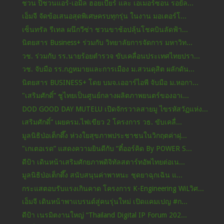
ชวน ปิชวนแอร์-เอมิล ฮอยเบียร์ และ เอเมอร์ซอน รอยัล...
เอ็มจี จัดข้อเสนอสุดพิเศษครบทุกรุ่น ในงาน มอเตอร์โ...
เซ็นทรัล รีเทล ผนึกวีซ่า ชวนขาช้อปลุ้นโชคบินลัดฟ้า...
นิตยสาร Business+ ร่วมกับ วิทยาลัยการจัดการ มหาวิท...
วช. ร่วมกับ รร.นายร้อยตำรวจ ขับเคลื่อนประเทศไทยปรา...
วช. จับมือ รร.กฎหมายและการเมือง ม.สวนดุสิต ผลักดัน...
นิตยสาร BUSINESS+ โดย บมจ.เออาร์ไอพี จับมือ ม.หอกา...
"เสริมศักดิ์” ชูไทยเป็นศูนย์กลางผลิตภาพยนตร์ของอาเ...
DOD GOOD DAY MUTELU เปิดจักรวาลสายมู ไขรหัสวัฏแห่ง...
เสริมศักดิ์” เผยครม.ไฟเขียว 2 โครงการ วธ. ขับเคลื่...
มูลนิธิป่อเต็กตึ๊ง ห่วงใยสุขภาพประชาชนในวิกฤตค่าฝุ...
"เกเตอเรด” แสดงความยินดีกับ “ตี๋ออร์คิด By POWER S...
ดีป้า เดินหน้าเสริมศักยภาพดิจิทัลสตาร์ทอัพไทยต่อเน...
มูลนิธิป่อเต็กตึ๊ง สนับสนุนค่าพาหนะ ชุดยาฉุกเฉิน แ...
กระแสตอบรับแรงเกินคาด โครงการ K-Engineering WiLวิศ...
เอ็มจี เดินหน้าพาแบรนด์สู่คนรุ่นใหม่ เปิดแคมเปญ #ก...
ดีป้า เนรมิตงานใหญ่ “Thailand Digital IP Forum 202...