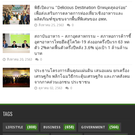
พิธีเปิดงาน "Delicious Destination ปักหมุดสุดอร่อย"
เพื่อส่งเสริมการตลาดการท่องเที่ยวเชิงอาหารและ
ผลิตภัณฑ์ชุมชนจากพื้นที่พิเศษของ อพท.
สิงหาคม 25, 2563
0
สถาบันอาหาร – สภาอุตสาหกรรม – สภาหอการค้าฯชี้
อุตฯอาหารไทยฮึดสู้โควิด-19 ส่งออกครึ่งปีแรก 63 หด
ตัว 2%คาดฟื้นตัวครึ่งปีหลัง 3.6% มุ่งเป้า 1 ล้านล้าน
บาท
สิงหาคม 20, 2563
0
ประธานโครงการคืนคุณแผ่นดิน เสนอแผน ยกเครื่อง
เศรษฐกิจ พลิกโฉมวิธีกระตุ้นเศรษฐกิจ และภาคสังคม
จากภาคส่วนเอกชน ประชาชน
ตุลาคม 02, 2563
0
TAGS
(808)
(658)
(566)
LIFESTYLE
BUSINESS
GOVERNMENT