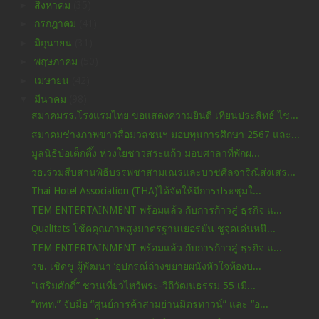
►
สิงหาคม
(35)
►
กรกฎาคม
(41)
►
มิถุนายน
(31)
►
พฤษภาคม
(50)
►
เมษายน
(42)
▼
มีนาคม
(98)
สมาคมรร.โรงแรมไทย ขอแสดงความยินดี เทียนประสิทธ์ ไช...
สมาคมช่างภาพข่าวสื่อมวลชนฯ มอบทุนการศึกษา 2567 และ...
มูลนิธิป่อเต็กตึ๊ง ห่วงใยชาวสระแก้ว มอบศาลาที่พักผ...
วธ.ร่วมสืบสานพิธีบรรพชาสามเณรและบวชศีลจาริณีส่งเสร...
Thai Hotel Association (THA)ได้จัดให้มีการประชุมใ...
TEM ENTERTAINMENT พร้อมแล้ว กับการก้าวสู่ ธุรกิจ แ...
Qualitats โช้คคุณภาพสูงมาตรฐานเยอรมัน ชูจุดเด่นหนึ...
TEM ENTERTAINMENT พร้อมแล้ว กับการก้าวสู่ ธุรกิจ แ...
วช. เชิดชู ผู้พัฒนา ‘อุปกรณ์ถ่างขยายผนังหัวใจห้องบ...
"เสริมศักดิ์” ชวนเที่ยวไหว้พระ-วิถีวัฒนธรรม 55 เมื...
“ททท.” จับมือ “ศูนย์การค้าสามย่านมิตรทาวน์” และ “อ...