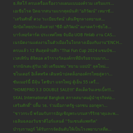
ธ.ทิสโก้ ครบเครื่องเรื่องวางแผนแบบองค์รวม เสริมแกร...
เอเชียโรด ปิดฉากสนามแรกสุดมันส์! “อภิวัฒน์” เหมาชั...
"เสริมศักดิ์’ ควง ‘ระเบียบรัตน์’ เต้นลีซูกลางสยามส...
นักบิดไทยประเดิมสวย! “ซีดี-อภิวัฒน์” ผงาดคว้าชัยโฮ...
บาร์เทอร์คาร์ด ประเทศไทย จับมือ UOB Finlab งาน CAS...
เนรมิตงานแต่งงานในตัวเมืองในใจกลางเมืองกับงาน“ENCH...
ครบแล้ว 12 ทีมสุดท้ายศึก "Thai Fun Cup 2024 แชมป์ช...
เวสเทิร์น ดิจิตอล คว้ารางวัลองค์กรที่มีจริยธรรมมาก...
จากนักเตะสู่รันเวย์! เตรียมพบ “สยาม แยปป์” ลุคใหม่...
ชไนเดอร์ อิเล็คทริค เดินหน้าปลดล็อกองค์กรไทยสู่ควา...
ซัมเมอร์นี้ มีลุ้น โตชิบา แจกใหญ่ ตู้เย็น 55 เครื่...
“HOMEPRO 3.3 DOUBLE SALE!!!” ดีลเด็ดวันเลขเบิ้ล!!!...
SKAL International Bangkok สกาลสมาคมผู้นำธุรกิจท่อ...
เสริมศักดิ์” ปลื้ม วธ. ร่วมมือภาครัฐ-เอกชน ออกคูหา...
"ชาวกระบี่ พร้อมรับการอัญเชิญพระบรมสารีริกธาตุและพ...
เฉลิมฉลองวันชาติไอร์แลนด์ "วันเซนต์แพทริค"
บำรุงราษฎร์ ได้รับการจัดอันดับให้เป็นโรงพยาบาลที่ด...