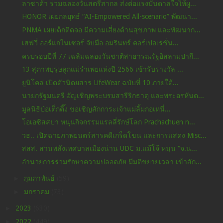
ลาซาด้า ร่วมฉลองวันสตรีสากล ส่งต่อแรงบันดาลใจให้ผู...
HONOR เผยกลยุทธ์ “AI-Empowered All-scenario” พัฒนา...
PNMA เผยเด็กติดจอ มีความเสี่ยงด้านสุขภาพ และพัฒนาก...
เฮฟวี่ ออร์แกไนเซอร์ จับมือ อมรินทร์ คอร์เปอเรชั่น...
ครบรอบปีที่ 77 เฉลิมฉลองวันชาติสาธารณรัฐอิสลามปากี...
13 สุภาพบุรุษลูกแม่รำเพยแห่งปี 2566 เข้ารับรางวัล ...
ยูนิโคล่ เปิดตัวนิตยสาร LifeWear ฉบับที่ 10 ภายใต้...
นายกรัฐมนตรี อัญเชิญพระบรมสารีริกธาตุ และพระอรหันต...
มูลนิธิป่อเต็กตึ๊ง ขอเชิญสักการะเจ้าแม่ลิ้มกอเหนี่...
โอเอซิสสปา หนุนกิจกรรมแรลลี่รักษ์โลก Prachachuen n...
วธ.. เปิดฉายภาพยนตร์สารคดีเกร็ดโขน และการแสดง Misc...
สสส. สานพลังเทศบาลเมืองน่าน UDC ม.แม้โจ้ หนุน “จ.น...
อำนวยการร่วมรักษาความปลอดภัย มีมติขยายเวลา เข้าสัก...
►
กุมภาพันธ์
(59)
►
มกราคม
(73)
►
2023
(630)
►
2022
(449)