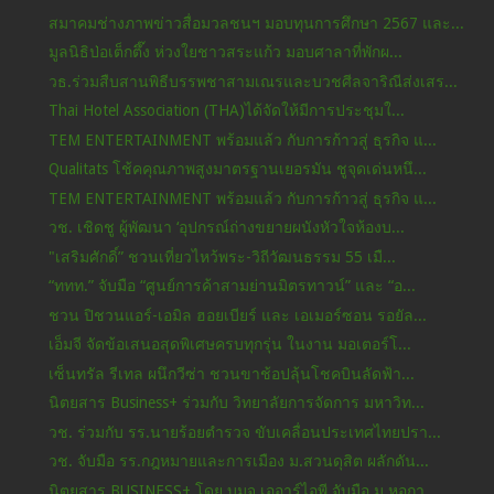
สมาคมช่างภาพข่าวสื่อมวลชนฯ มอบทุนการศึกษา 2567 และ...
มูลนิธิป่อเต็กตึ๊ง ห่วงใยชาวสระแก้ว มอบศาลาที่พักผ...
วธ.ร่วมสืบสานพิธีบรรพชาสามเณรและบวชศีลจาริณีส่งเสร...
Thai Hotel Association (THA)ได้จัดให้มีการประชุมใ...
TEM ENTERTAINMENT พร้อมแล้ว กับการก้าวสู่ ธุรกิจ แ...
Qualitats โช้คคุณภาพสูงมาตรฐานเยอรมัน ชูจุดเด่นหนึ...
TEM ENTERTAINMENT พร้อมแล้ว กับการก้าวสู่ ธุรกิจ แ...
วช. เชิดชู ผู้พัฒนา ‘อุปกรณ์ถ่างขยายผนังหัวใจห้องบ...
"เสริมศักดิ์” ชวนเที่ยวไหว้พระ-วิถีวัฒนธรรม 55 เมื...
“ททท.” จับมือ “ศูนย์การค้าสามย่านมิตรทาวน์” และ “อ...
ชวน ปิชวนแอร์-เอมิล ฮอยเบียร์ และ เอเมอร์ซอน รอยัล...
เอ็มจี จัดข้อเสนอสุดพิเศษครบทุกรุ่น ในงาน มอเตอร์โ...
เซ็นทรัล รีเทล ผนึกวีซ่า ชวนขาช้อปลุ้นโชคบินลัดฟ้า...
นิตยสาร Business+ ร่วมกับ วิทยาลัยการจัดการ มหาวิท...
วช. ร่วมกับ รร.นายร้อยตำรวจ ขับเคลื่อนประเทศไทยปรา...
วช. จับมือ รร.กฎหมายและการเมือง ม.สวนดุสิต ผลักดัน...
นิตยสาร BUSINESS+ โดย บมจ.เออาร์ไอพี จับมือ ม.หอกา...