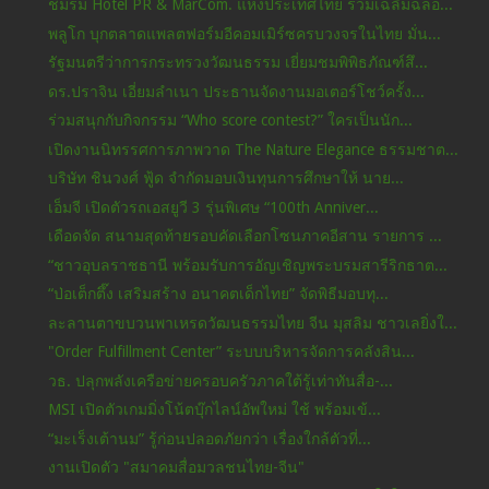
ชมรม Hotel PR & MarCom. แห่งประเทศไทย ร่วมเฉลิมฉลอ...
พลูโก บุกตลาดแพลตฟอร์มอีคอมเมิร์ซครบวงจรในไทย มั่น...
รัฐมนตรีว่าการกระทรวงวัฒนธรรม เยี่ยมชมพิพิธภัณฑ์สึ...
ดร.ปราจิน เอี่ยมลำเนา ประธานจัดงานมอเตอร์โชว์ครั้ง...
ร่วมสนุกกับกิจกรรม “Who score contest?” ใครเป็นนัก...
เปิดงานนิทรรศการภาพวาด The Nature Elegance ธรรมชาต...
บริษัท ชินวงศ์ ฟู้ด จำกัดมอบเงินทุนการศึกษาให้ นาย...
เอ็มจี เปิดตัวรถเอสยูวี 3 รุ่นพิเศษ “100th Anniver...
เดือดจัด สนามสุดท้ายรอบคัดเลือกโซนภาคอีสาน รายการ ...
“ชาวอุบลราชธานี พร้อมรับการอัญเชิญพระบรมสารีริกธาต...
“ป่อเต็กตึ๊ง เสริมสร้าง อนาคตเด็กไทย” จัดพิธีมอบทุ...
ละลานตาขบวนพาเหรดวัฒนธรรมไทย จีน มุสลิม ชาวเลยิ่งใ...
"Order Fulfillment Center” ระบบบริหารจัดการคลังสิน...
วธ. ปลุกพลังเครือข่ายครอบครัวภาคใต้รู้เท่าทันสื่อ-...
MSI เปิดตัวเกมมิ่งโน้ตบุ๊กไลน์อัพใหม่ ใช้ พร้อมเข้...
“มะเร็งเต้านม” รู้ก่อนปลอดภัยกว่า เรื่องใกล้ตัวที่...
งานเปิดตัว "สมาคมสื่อมวลชนไทย-จีน"