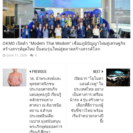
OKMD เปิดตัว “Modern Thai Wisdom” เชื่อมภูมิปัญญาไทยสู่เศรษฐกิจ
สร้างสรรค์ยุคใหม่ ปั้นคนรุ่นใหม่สู่ตลาดสร้างสรรค์โลก
June 11, 2026
0
PREVIOUS
NEXT
วธ. นำพระสงฆ์และ
เปิดฉาก “โอโมดา
พุทธศาสนิกชน
แอนด์ เจคู” ใน
ประกอบศาสนกิจ
ประเทศไทย อย่าง
แดนพุทธภูมิ เรียนรู้
เป็นทางการ เตรียม
หลักธรรมทาง
นำรถ 4 รุ่น สร้างทาง
ศาสนา ณ สังเวชนีย
เลือกที่ดีกว่าแก่ผู้
สถาน 4 ตำบล
ขับขี่ชาวไทย พร้อม
ประเทศอินเดีย-
เริ่มจำหน่ายกลางปี
เนปาล มุ่งสนับสนุน
นี้!
พระภิกษุต่อยอดการ
เรียนรู้ ศึกษา