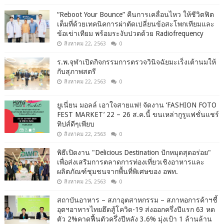
“Reboot Your Bounce” คืนการเคลื่อนไหว ให้ชีวิตฟิต
เต็มที่ด้วยเทคนิคการผ่าตัดเปลี่ยนข้อสะโพกเทียมและ
ข้อเข่าเทียม พร้อมระงับปวดด้วย Radiofrequency
สิงหาคม 22, 2563
0
ร.พ.จุฬาเปิดกิจกรรมการตรวจวินิจฉัยมะเร็งเต้านมให้
กับสุภาพสตรี
สิงหาคม 22, 2563
0
ยูเนี่ยน มอลล์ เอาใจสายแฟ! จัดงาน ‘FASHION FOTO
FEST MARKET’ 22 – 26 ส.ค.นี้ ขนเหล่ากูรูแฟชั่นแชร์
ทิปส์ดีๆเพียบ
สิงหาคม 22, 2563
0
พิธีเปิดงาน "Delicious Destination ปักหมุดสุดอร่อย"
เพื่อส่งเสริมการตลาดการท่องเที่ยวเชิงอาหารและ
ผลิตภัณฑ์ชุมชนจากพื้นที่พิเศษของ อพท.
สิงหาคม 25, 2563
0
สถาบันอาหาร – สภาอุตสาหกรรม – สภาหอการค้าฯชี้
อุตฯอาหารไทยฮึดสู้โควิด-19 ส่งออกครึ่งปีแรก 63 หด
ตัว 2%คาดฟื้นตัวครึ่งปีหลัง 3.6% มุ่งเป้า 1 ล้านล้าน