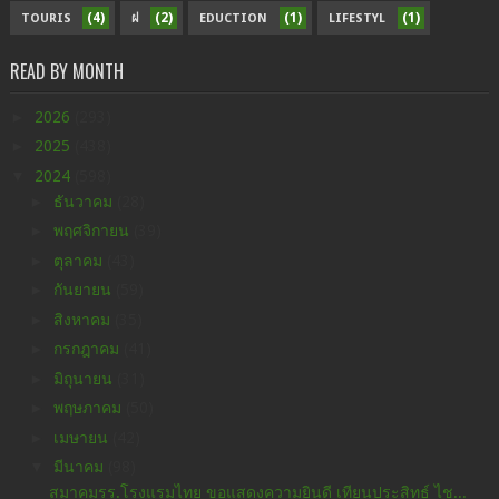
(4)
(2)
(1)
(1)
TOURIS
ฝ
EDUCTION
LIFESTYL
READ BY MONTH
►
2026
(293)
►
2025
(438)
▼
2024
(598)
►
ธันวาคม
(28)
►
พฤศจิกายน
(39)
►
ตุลาคม
(43)
►
กันยายน
(59)
►
สิงหาคม
(35)
►
กรกฎาคม
(41)
►
มิถุนายน
(31)
►
พฤษภาคม
(50)
►
เมษายน
(42)
▼
มีนาคม
(98)
สมาคมรร.โรงแรมไทย ขอแสดงความยินดี เทียนประสิทธ์ ไช...