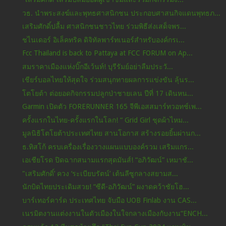
วธ. นำพระสงฆ์และพุทธศาสนิกชน ประกอบศาสนกิจแดนพุทธภ...
เสริมศักดิ์ปลื้ม ศาสนิกชนชาวไทย ร่วมพิธีส่งเสด็จพร...
ชไนเดอร์ อิเล็คทริค ดิจิทัลพาร์ทเนอร์สำหรับองค์กรเ...
Fcc Thailand is back to Pattaya at FCC FORUM on Ap...
สมราคาเมืองแห่งบิ๊กอีเว้นท์! บุรีรัมย์อย่าลืมประวั...
เชียร์บอลไทยให้สุดใจ ร่วมสนุกทายผลการแข่งขัน ลุ้นร...
โตโยต้า ต่อยอดกิจกรรมปลูกป่าชายเลน ปีที่ 17 เดินหน...
Garmin เปิดตัว FORERUNNER 165 จีพีเอสสมาร์ทวอทช์เพ...
ครั้งแรกในไทย-ครั้งแรกในโลก! “ Grid Girl ชุดผ้าไหม...
มูลนิธิโตโยต้าประเทศไทย สานโอกาส สร้างรอยยิ้มผ่านก...
ธ.ทิสโก้ ครบเครื่องเรื่องวางแผนแบบองค์รวม เสริมแกร...
เอเชียโรด ปิดฉากสนามแรกสุดมันส์! “อภิวัฒน์” เหมาชั...
"เสริมศักดิ์’ ควง ‘ระเบียบรัตน์’ เต้นลีซูกลางสยามส...
นักบิดไทยประเดิมสวย! “ซีดี-อภิวัฒน์” ผงาดคว้าชัยโฮ...
บาร์เทอร์คาร์ด ประเทศไทย จับมือ UOB Finlab งาน CAS...
เนรมิตงานแต่งงานในตัวเมืองในใจกลางเมืองกับงาน“ENCH...