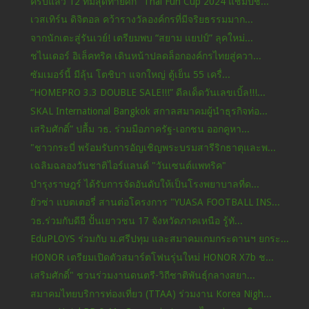
ครบแล้ว 12 ทีมสุดท้ายศึก "Thai Fun Cup 2024 แชมป์ช...
เวสเทิร์น ดิจิตอล คว้ารางวัลองค์กรที่มีจริยธรรมมาก...
จากนักเตะสู่รันเวย์! เตรียมพบ “สยาม แยปป์” ลุคใหม่...
ชไนเดอร์ อิเล็คทริค เดินหน้าปลดล็อกองค์กรไทยสู่ควา...
ซัมเมอร์นี้ มีลุ้น โตชิบา แจกใหญ่ ตู้เย็น 55 เครื่...
“HOMEPRO 3.3 DOUBLE SALE!!!” ดีลเด็ดวันเลขเบิ้ล!!!...
SKAL International Bangkok สกาลสมาคมผู้นำธุรกิจท่อ...
เสริมศักดิ์” ปลื้ม วธ. ร่วมมือภาครัฐ-เอกชน ออกคูหา...
"ชาวกระบี่ พร้อมรับการอัญเชิญพระบรมสารีริกธาตุและพ...
เฉลิมฉลองวันชาติไอร์แลนด์ "วันเซนต์แพทริค"
บำรุงราษฎร์ ได้รับการจัดอันดับให้เป็นโรงพยาบาลที่ด...
ยัวซ่า แบตเตอรี่ สานต่อโครงการ "YUASA FOOTBALL INS...
วธ.ร่วมกับดีอี ปั้นเยาวชน 17 จังหวัดภาคเหนือ รู้ทั...
EduPLOYS ร่วมกับ ม.ศรีปทุม และสมาคมเกมกระดานฯ ยกระ...
HONOR เตรียมเปิดตัวสมาร์ตโฟนรุ่นใหม่ HONOR X7b ช...
เสริมศักดิ์" ชวนร่วมงานดนตรี-วิถีชาติพันธุ์กลางสยา...
สมาคมไทยบริการท่องเที่ยว (TTAA) ร่วมงาน Korea Nigh...