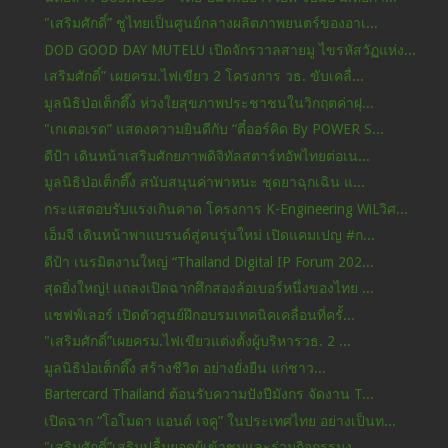
"เสริมศักดิ์” ชูไทยเป็นศูนย์กลางผลิตภาพยนตร์ของอาเ...
DOD GOOD DAY MUTELU เปิดจักรวาลสายมู ไขรหัสวัฏแห่ง...
เสริมศักดิ์” เผยครม.ไฟเขียว 2 โครงการ วธ. ขับเคลื่...
มูลนิธิป่อเต็กตึ๊ง ห่วงใยสุขภาพประชาชนในวิกฤตค่าฝุ...
"เกเตอเรด” แสดงความยินดีกับ “ตี๋ออร์คิด By POWER S...
ดีป้า เดินหน้าเสริมศักยภาพดิจิทัลสตาร์ทอัพไทยต่อเน...
มูลนิธิป่อเต็กตึ๊ง สนับสนุนค่าพาหนะ ชุดยาฉุกเฉิน แ...
กระแสตอบรับแรงเกินคาด โครงการ K-Engineering WiLวิศ...
เอ็มจี เดินหน้าพาแบรนด์สู่คนรุ่นใหม่ เปิดแคมเปญ #ก...
ดีป้า เนรมิตงานใหญ่ “Thailand Digital IP Forum 202...
สุดยิ่งใหญ่! แถลงเปิดฉากศึกสองล้อเบอร์หนึ่งของไทย ...
แชฟฟ์เลอร์ เปิดตัวศูนย์ฝึกอบรมเทคนิคเคลื่อนที่ครั้...
"เสริมศักดิ์”เผยครม.ไฟเขียวแต่งตั้งผู้บริหารวธ. 2 ...
มูลนิธิป่อเต็กตึ๊ง สร้างชีวิต อย่างยั่งยืน แก่ชาว...
Bartercard Thailand ต้อนรับความปังปีมังกร จัดงาน T...
เปิดฉาก “โอโมดา แอนด์ เจคู” ในประเทศไทย อย่างเป็นท...
"เสริมศักดิ์”เสริมปลื้มยอดผู้เข้าชมและร่วมกิจกรรมง...