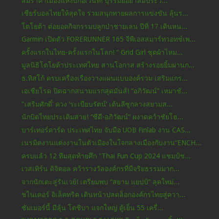
สมราคาเมืองแห่งบิ๊กอีเว้นท์! บุรีรัมย์อย่าลืมประวั...
เชียร์บอลไทยให้สุดใจ ร่วมสนุกทายผลการแข่งขัน ลุ้นร...
โตโยต้า ต่อยอดกิจกรรมปลูกป่าชายเลน ปีที่ 17 เดินหน...
Garmin เปิดตัว FORERUNNER 165 จีพีเอสสมาร์ทวอทช์เพ...
ครั้งแรกในไทย-ครั้งแรกในโลก! “ Grid Girl ชุดผ้าไหม...
มูลนิธิโตโยต้าประเทศไทย สานโอกาส สร้างรอยยิ้มผ่านก...
ธ.ทิสโก้ ครบเครื่องเรื่องวางแผนแบบองค์รวม เสริมแกร...
เอเชียโรด ปิดฉากสนามแรกสุดมันส์! “อภิวัฒน์” เหมาชั...
"เสริมศักดิ์’ ควง ‘ระเบียบรัตน์’ เต้นลีซูกลางสยามส...
นักบิดไทยประเดิมสวย! “ซีดี-อภิวัฒน์” ผงาดคว้าชัยโฮ...
บาร์เทอร์คาร์ด ประเทศไทย จับมือ UOB Finlab งาน CAS...
เนรมิตงานแต่งงานในตัวเมืองในใจกลางเมืองกับงาน“ENCH...
ครบแล้ว 12 ทีมสุดท้ายศึก "Thai Fun Cup 2024 แชมป์ช...
เวสเทิร์น ดิจิตอล คว้ารางวัลองค์กรที่มีจริยธรรมมาก...
จากนักเตะสู่รันเวย์! เตรียมพบ “สยาม แยปป์” ลุคใหม่...
ชไนเดอร์ อิเล็คทริค เดินหน้าปลดล็อกองค์กรไทยสู่ควา...
ซัมเมอร์นี้ มีลุ้น โตชิบา แจกใหญ่ ตู้เย็น 55 เครื่...