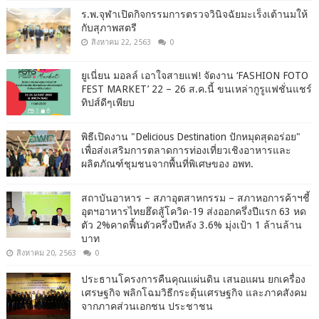
ร.พ.จุฬาเปิดกิจกรรมการตรวจวินิจฉัยมะเร็งเต้านมให้
กับสุภาพสตรี
สิงหาคม 22, 2563
0
ยูเนี่ยน มอลล์ เอาใจสายแฟ! จัดงาน ‘FASHION FOTO
FEST MARKET’ 22 – 26 ส.ค.นี้ ขนเหล่ากูรูแฟชั่นแชร์
ทิปส์ดีๆเพียบ
พิธีเปิดงาน "Delicious Destination ปักหมุดสุดอร่อย"
เพื่อส่งเสริมการตลาดการท่องเที่ยวเชิงอาหารและ
ผลิตภัณฑ์ชุมชนจากพื้นที่พิเศษของ อพท.
สถาบันอาหาร – สภาอุตสาหกรรม – สภาหอการค้าฯชี้
อุตฯอาหารไทยฮึดสู้โควิด-19 ส่งออกครึ่งปีแรก 63 หด
ตัว 2%คาดฟื้นตัวครึ่งปีหลัง 3.6% มุ่งเป้า 1 ล้านล้าน
บาท
สิงหาคม 20, 2563
0
ประธานโครงการคืนคุณแผ่นดิน เสนอแผน ยกเครื่อง
เศรษฐกิจ พลิกโฉมวิธีกระตุ้นเศรษฐกิจ และภาคสังคม
จากภาคส่วนเอกชน ประชาชน