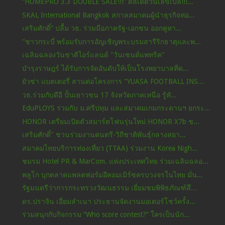
“HOMEPRO 3.3 DOUBLE SALE!!!” ดีลเด็ดวันเลขเบิ้ล!!!...
SKAL International Bangkok สกาลสมาคมผู้นำธุรกิจท่อ...
เสริมศักดิ์” ปลื้ม วธ. ร่วมมือภาครัฐ-เอกชน ออกคูหา...
"ชาวกระบี่ พร้อมรับการอัญเชิญพระบรมสารีริกธาตุและพ...
เฉลิมฉลองวันชาติไอร์แลนด์ "วันเซนต์แพทริค"
บำรุงราษฎร์ ได้รับการจัดอันดับให้เป็นโรงพยาบาลที่ด...
ยัวซ่า แบตเตอรี่ สานต่อโครงการ "YUASA FOOTBALL INS...
วธ.ร่วมกับดีอี ปั้นเยาวชน 17 จังหวัดภาคเหนือ รู้ทั...
EduPLOYS ร่วมกับ ม.ศรีปทุม และสมาคมเกมกระดานฯ ยกระ...
HONOR เตรียมเปิดตัวสมาร์ตโฟนรุ่นใหม่ HONOR X7b ช...
เสริมศักดิ์" ชวนร่วมงานดนตรี-วิถีชาติพันธุ์กลางสยา...
สมาคมไทยบริการท่องเที่ยว (TTAA) ร่วมงาน Korea Nigh...
ชมรม Hotel PR & MarCom. แห่งประเทศไทย ร่วมเฉลิมฉลอ...
พลูโก บุกตลาดแพลตฟอร์มอีคอมเมิร์ซครบวงจรในไทย มั่น...
รัฐมนตรีว่าการกระทรวงวัฒนธรรม เยี่ยมชมพิพิธภัณฑ์สึ...
ดร.ปราจิน เอี่ยมลำเนา ประธานจัดงานมอเตอร์โชว์ครั้ง...
ร่วมสนุกกับกิจกรรม “Who score contest?” ใครเป็นนัก...