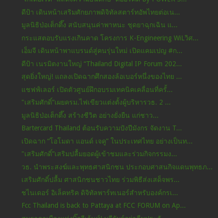
ดีป้า เดินหน้าเสริมศักยภาพดิจิทัลสตาร์ทอัพไทยต่อเน...
มูลนิธิป่อเต็กตึ๊ง สนับสนุนค่าพาหนะ ชุดยาฉุกเฉิน แ...
กระแสตอบรับแรงเกินคาด โครงการ K-Engineering WiLวิศ...
เอ็มจี เดินหน้าพาแบรนด์สู่คนรุ่นใหม่ เปิดแคมเปญ #ก...
ดีป้า เนรมิตงานใหญ่ “Thailand Digital IP Forum 202...
สุดยิ่งใหญ่! แถลงเปิดฉากศึกสองล้อเบอร์หนึ่งของไทย ...
แชฟฟ์เลอร์ เปิดตัวศูนย์ฝึกอบรมเทคนิคเคลื่อนที่ครั้...
"เสริมศักดิ์”เผยครม.ไฟเขียวแต่งตั้งผู้บริหารวธ. 2 ...
มูลนิธิป่อเต็กตึ๊ง สร้างชีวิต อย่างยั่งยืน แก่ชาว...
Bartercard Thailand ต้อนรับความปังปีมังกร จัดงาน T...
เปิดฉาก “โอโมดา แอนด์ เจคู” ในประเทศไทย อย่างเป็นท...
"เสริมศักดิ์”เสริมปลื้มยอดผู้เข้าชมและร่วมกิจกรรมง...
วธ. นำพระสงฆ์และพุทธศาสนิกชน ประกอบศาสนกิจแดนพุทธภ...
เสริมศักดิ์ปลื้ม ศาสนิกชนชาวไทย ร่วมพิธีส่งเสด็จพร...
ชไนเดอร์ อิเล็คทริค ดิจิทัลพาร์ทเนอร์สำหรับองค์กรเ...
Fcc Thailand is back to Pattaya at FCC FORUM on Ap...