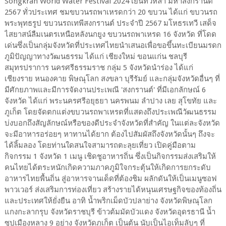
Songkran World Water Festival 2024 เย็นทั่วหล้า มหาสงกรานต์
2567 ทั่วประเทศ ชมขบวนรถพาเหรดกว่า 20 ขบวน ได้แก่ ขบวนรถ
พระพุทธรูป ขบวนรถเทพีสงกรานต์ ประจำปี 2567 มโหธรเทวี เสด็จ
ไสยาสน์ลืมเนตรเหนือหลังนกยูง ขบวนรถพาเหรด 16 จังหวัด ที่โดด
เด่นซึ่งเป็นกลุ่มจังหวัดที่ประเทศไทยนำเสนอเพื่อขอขึ้นทะเบียนมรดก
ภูมิปัญญาทางวัฒนธรรม ได้แก่ เชียงใหม่ ขอนแก่น ชลบุรี
สมุทรปราการ นครศรีธรรมราช กลุ่ม 5 จังหวัดนำร่อง ได้แก่
เชียงราย หนองคาย พิษณุโลก สงขลา บุรีรัมย์ และกลุ่มจังหวัดอื่นๆ ที่
มีศักยภาพและมีการจัดงานประเพณี 'สงกรานต์' ที่มีเอกลักษณ์ 6
จังหวัด ได้แก่ พระนครศรีอยุธยา นครพนม ลำปาง เลย สุโขทัย และ
ภูเก็ต โดยจัดตกแต่งขบวนรถพาเหรดที่แสดงถึงประเพณีวัฒนธรรม
บ่งบอกถึงสัญลักษณ์หรือของดีประจำจังหวัดที่สำคัญ ในแต่ละจังหวัด
จะมีอาหารอร่อยๆ หาทานได้ยาก ต้องไปสัมผัสถึงจังหวัดนั้นๆ ถึงจะ
ได้ลิ้มลอง โดยท่านใดสนใจสามารถตะลุยเที่ยว เปิดคู่มือตาม
กิจกรรม 1 จังหวัด 1 เมนู เชิดชูอาหารถิ่น ซึ่งเป็นกิจกรรมส่งเสริมให้
คนไทยได้ตระหนักเกิดความภาคภูมิใจกระตุ้นให้เกิดการยกระดับ
อาหารไทยพื้นถิ่น สู่อาหารจานเด็ดที่ต้องชิม ผลักดันให้เป็นเมนูซอฟ
พาวเวอร์ ส่งเสริมการท่องเที่ยว สร้างรายได้หนุนเศรษฐกิจของท้องถิ่น
และประเทศให้ยั่งยืน อาทิ น้ำพริกเม็ดบัวปลาย่าง จังหวัดพิษณุโลก
แกงกะลากรุบ จังหวัดราชบุรี ข้าวต้มมัดบัวแดง จังหวัดอุดรธานี น้ำ
ซุปเมืองหลาง 9 อย่าง จังหวัดภูเก็ต เป็นต้น นับเป็นไอเท็มลับๆ ที่