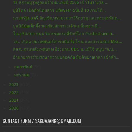
13 สุภาพบุรุษลูกแม่รำเพยแห่งปี 2566 เข้ารับรางวัล ...
ยูนิโคล่ เปิดตัวนิตยสาร LifeWear ฉบับที่ 10 ภายใต้...
นายกรัฐมนตรี อัญเชิญพระบรมสารีริกธาตุ และพระอรหันต...
มูลนิธิป่อเต็กตึ๊ง ขอเชิญสักการะเจ้าแม่ลิ้มกอเหนี่...
โอเอซิสสปา หนุนกิจกรรมแรลลี่รักษ์โลก Prachachuen n...
วธ.. เปิดฉายภาพยนตร์สารคดีเกร็ดโขน และการแสดง Misc...
สสส. สานพลังเทศบาลเมืองน่าน UDC ม.แม้โจ้ หนุน “จ.น...
อำนวยการร่วมรักษาความปลอดภัย มีมติขยายเวลา เข้าสัก...
►
กุมภาพันธ์
(59)
►
มกราคม
(73)
►
2023
(630)
►
2022
(449)
►
2021
(396)
►
2020
(176)
CONTACT FORM / SAKDAJANK@GMAIL.COM