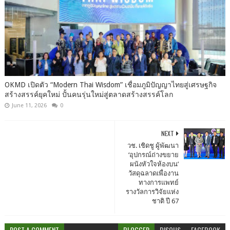
OKMD เปิดตัว “Modern Thai Wisdom” เชื่อมภูมิปัญญาไทยสู่เศรษฐกิจ
สร้างสรรค์ยุคใหม่ ปั้นคนรุ่นใหม่สู่ตลาดสร้างสรรค์โลก
June 11, 2026
0
NEXT
วช. เชิดชู ผู้พัฒนา
‘อุปกรณ์ถ่างขยาย
ผนังหัวใจห้องบน’
วัสดุฉลาดเพื่องาน
ทางการแพทย์
รางวัลการวิจัยแห่ง
ชาติ ปี 67
POST A COMMENT
BLOGGER
DISQUS
FACEBOOK