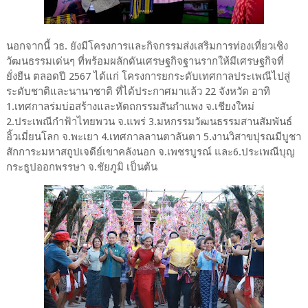
นอกจากนี้ วธ. ยังมีโครงการและกิจกรรมส่งเสริมการท่องเที่ยวเชิง
วัฒนธรรมเด่นๆ ที่พร้อมผลักดันเศรษฐกิจฐานรากให้มีเศรษฐกิจที่
ยั่งยืน ตลอดปี 2567 ได้แก่ โครงการยกระดับเทศกาลประเพณีไปสู่
ระดับชาติและนานาชาติ ที่ได้ประกาศมาแล้ว 22 จังหวัด อาทิ
1.เทศกาลร่มบ่อสร้างและหัตถกรรมสันกำแพง จ.เชียงใหม่
2.ประเพณีกำฟ้าไทยพวน จ.แพร่ 3.มหกรรมวัฒนธรรมสานสัมพันธ์
อิ้วเมี่ยนโลก จ.พะเยา 4.เทศกาลลานตาลันตา 5.งานวิสาขปุรณมีบูชา
สักการะมหาสถูปเจดีย์เขาคลังนอก จ.เพชรบูรณ์ และ6.ประเพณีบุญ
กระธูปออกพรรษา จ.ชัยภูมิ เป็นต้น