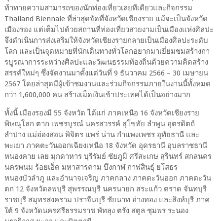
ท้าทายความสามารถของนักท่องเที่ยวเลยทีเดียวและกิจกรรม
Thailand Biennale ที่ล่าสุดจัดที่จังหวัดเชียงราย แม้จะเป็นจังหวัด
เมืองรอง แต่เต็มไปด้วยสถานที่ท่องเที่ยวสวยงามเป็นเมืองแห่งศิลปะ
จึงดำเนินการส่งเสริมให้จังหวัดเชียงรายกลายเป็นเมืองศิลปะระดับ
โลก และเป็นจุดหมายที่นักเดินทางทั่วโลกอยากมาเยี่ยมชมสร้างกา
รบูรณาการระหว่างศิลปะและวัฒนธรรมท้องถิ่นด้วยความคิดสร้าง
สรรค์ใหม่ๆ ซึ่งจัดงานมาตั้งแต่วันที่ 9 ธันวาคม 2566 – 30 เมษายน
2567 โดยล่าสุดมีผู้เข้าชมงานและร่วมกิจกรรมภายในงานนี้ทั้งหมด
กว่า 1,600,000 คน สร้างเม็ดเงินเข้าประเทศได้เป็นอย่างมาก
ทั้งนี้ เมืองรองมี 55 จังหวัด ได้แก่ ภาคเหนือ 16 จังหวัดเชียงราย
พิษณุโลก ตาก เพชรบูรณ์ นครสวรรค์ สุโขทัย ลำพูน อุตรดิตถ์
ลำปาง แม่ฮ่องสอน พิจิตร แพร่ น่าน กำแพงเพชร อุทัยธานี และ
พะเยา ภาคตะวันออกเฉียงเหนือ 18 จังหวัด อุดรธานี อุบลราชธานี
หนองคาย เลย มุกดาหาร บุรีรัมย์ ชัยภูมิ ศรีสะเกษ สุรินทร์ สกลนคร
นครพนม ร้อยเอ็ด มหาสารคาม บึงกาฬ กาฬสินธุ์ ยโสธร
หนองบัวลำภู และอำนาจเจริญ ภาคกลาง ภาคตะวันออก ภาคตะวัน
ตก 12 จังหวัดลพบุรี สุพรรณบุรี นครนายก สระแก้ว ตราด จันทบุรี
ราชบุรี สมุทรสงคราม ปราจีนบุรี ชัยนาท อ่างทอง และสิงห์บุรี ภาค
ใต้ 9 จังหวัดนครศรีธรรมราช พัทลุง ตรัง สตูล ชุมพร ระนอง