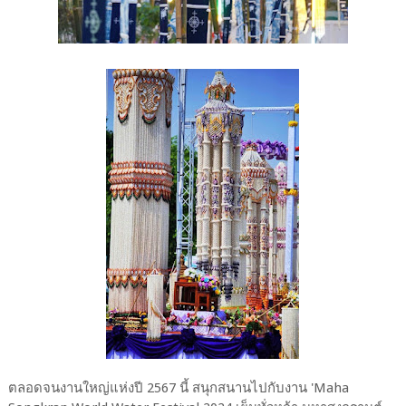
ตลอดจนงานใหญ่แห่งปี 2567 นี้ สนุกสนานไปกับงาน 'Maha