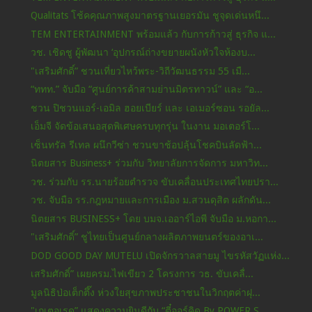
Qualitats โช้คคุณภาพสูงมาตรฐานเยอรมัน ชูจุดเด่นหนึ...
TEM ENTERTAINMENT พร้อมแล้ว กับการก้าวสู่ ธุรกิจ แ...
วช. เชิดชู ผู้พัฒนา ‘อุปกรณ์ถ่างขยายผนังหัวใจห้องบ...
"เสริมศักดิ์” ชวนเที่ยวไหว้พระ-วิถีวัฒนธรรม 55 เมื...
“ททท.” จับมือ “ศูนย์การค้าสามย่านมิตรทาวน์” และ “อ...
ชวน ปิชวนแอร์-เอมิล ฮอยเบียร์ และ เอเมอร์ซอน รอยัล...
เอ็มจี จัดข้อเสนอสุดพิเศษครบทุกรุ่น ในงาน มอเตอร์โ...
เซ็นทรัล รีเทล ผนึกวีซ่า ชวนขาช้อปลุ้นโชคบินลัดฟ้า...
นิตยสาร Business+ ร่วมกับ วิทยาลัยการจัดการ มหาวิท...
วช. ร่วมกับ รร.นายร้อยตำรวจ ขับเคลื่อนประเทศไทยปรา...
วช. จับมือ รร.กฎหมายและการเมือง ม.สวนดุสิต ผลักดัน...
นิตยสาร BUSINESS+ โดย บมจ.เออาร์ไอพี จับมือ ม.หอกา...
"เสริมศักดิ์” ชูไทยเป็นศูนย์กลางผลิตภาพยนตร์ของอาเ...
DOD GOOD DAY MUTELU เปิดจักรวาลสายมู ไขรหัสวัฏแห่ง...
เสริมศักดิ์” เผยครม.ไฟเขียว 2 โครงการ วธ. ขับเคลื่...
มูลนิธิป่อเต็กตึ๊ง ห่วงใยสุขภาพประชาชนในวิกฤตค่าฝุ...
"เกเตอเรด” แสดงความยินดีกับ “ตี๋ออร์คิด By POWER S...