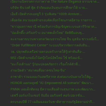
เปิดงานนิทรรศการภาพวาด The Nature Elegance ธรรมชาต...
บริษัท ชินวงศ์ ฟู้ด จำกัดมอบเงินทุนการศึกษาให้ นาย...
เอ็มจี เปิดตัวรถเอสยูวี 3 รุ่นพิเศษ “100th Anniver...
เดือดจัด สนามสุดท้ายรอบคัดเลือกโซนภาคอีสาน รายการ ...
“ชาวอุบลราชธานี พร้อมรับการอัญเชิญพระบรมสารีริกธาต...
“ป่อเต็กตึ๊ง เสริมสร้าง อนาคตเด็กไทย” จัดพิธีมอบทุ...
ละลานตาขบวนพาเหรดวัฒนธรรมไทย จีน มุสลิม ชาวเลยิ่งใ...
"Order Fulfillment Center” ระบบบริหารจัดการคลังสิน...
วธ. ปลุกพลังเครือข่ายครอบครัวภาคใต้รู้เท่าทันสื่อ-...
MSI เปิดตัวเกมมิ่งโน้ตบุ๊กไลน์อัพใหม่ ใช้ พร้อมเข้...
“มะเร็งเต้านม” รู้ก่อนปลอดภัยกว่า เรื่องใกล้ตัวที่...
งานเปิดตัว "สมาคมสื่อมวลชนไทย-จีน"
ลาซาด้า ร่วมฉลองวันสตรีสากล ส่งต่อแรงบันดาลใจให้ผู...
HONOR เผยกลยุทธ์ “AI-Empowered All-scenario” พัฒนา...
PNMA เผยเด็กติดจอ มีความเสี่ยงด้านสุขภาพ และพัฒนาก...
เฮฟวี่ ออร์แกไนเซอร์ จับมือ อมรินทร์ คอร์เปอเรชั่น...
ครบรอบปีที่ 77 เฉลิมฉลองวันชาติสาธารณรัฐอิสลามปากี...