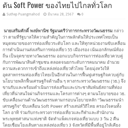
ดัน Soft Power ของไทยไปไกลทั่วโลก
Suthep Puangmahod
มีนาคม 28, 2567
0
นายเสริมศักดิ์ พงษ์พานิช รัฐมนตรีว่าการกระทรวงวัฒนธรรม
กล่าว
ว่า ตามที่รัฐบาลให้ความสำคัญในการผลักดันให้ประเทศไทยเป็น
หมุดหมายของการท่องเที่ยวระดับโลก และให้ทุกหน่วยงานขับเคลื่อน
การดำเนินงานส่งเสริมการท่องเที่ยว 55 เมืองรอง เน้นเอกลักษณ์ท้อง
ถิ่น เป็นจุดขายทางวัฒนธรรม ออกแบบกิจกรรมการท่องเที่ยวควบคู่
กับการพัฒนาสินค้าชุมชน ตลอดจนยกระดับการคมนาคม อำนวย
ความสะดวกการเข้าถึงแหล่งท่องเที่ยวทั่วไทย โดยมุ่งหวังให้
อุตสาหกรรมท่องเที่ยวไทยเป็นอีกส่วนในการฟื้นฟูเศรษฐกิจควบคู่กับ
นโยบายพลิกฟื้นเศรษฐกิจด้านอื่น ๆ ทางกระทรวงวัฒนธรรม (วธ.) จึง
ขานรับและพร้อมดำเนินการส่งเสริมและประชาสัมพันธ์สถานที่ท่อง
เที่ยวที่น่าสนใจผ่านกิจกรรมและโครงการต่างๆ ตามนโยบายของ วธ.
ขับเคลื่อนงานด้านวัฒนธรรมตามกรอบนโยบายหลัก “วัฒนธรรมนำ
เศรษฐกิจ” ขับเคลื่อน Soft Power สร้างเสน่ห์วิถีไทย ครองใจคนทั้ง
โลก อาทิ ร่วมกับกระทรวงการท่องเที่ยวและกีฬาและสำนักงาน
พระพุทธศาสนาแห่งชาติ จัดทำแพ็คเกจท่องเที่ยวแบบ 3 วัน 2 คืน
โดยเชื่อมโยงเส้นทางแหล่งท่องเที่ยว 3 จังหวัดที่มีพื้นที่อยู่ใกล้เคียง