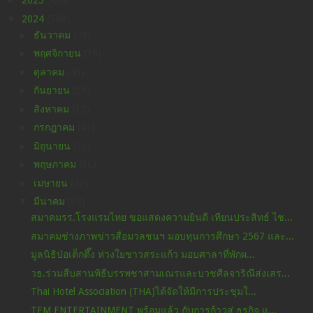
►
2025
(438)
▼
2024
(598)
►
ธันวาคม
(28)
►
พฤศจิกายน
(39)
►
ตุลาคม
(43)
►
กันยายน
(59)
►
สิงหาคม
(35)
►
กรกฎาคม
(41)
►
มิถุนายน
(31)
►
พฤษภาคม
(50)
►
เมษายน
(42)
▼
มีนาคม
(98)
สมาคมรร.โรงแรมไทย ขอแสดงความยินดี เทียนประสิทธ์ ไช...
สมาคมช่างภาพข่าวสื่อมวลชนฯ มอบทุนการศึกษา 2567 และ...
มูลนิธิป่อเต็กตึ๊ง ห่วงใยชาวสระแก้ว มอบศาลาที่พักผ...
วธ.ร่วมสืบสานพิธีบรรพชาสามเณรและบวชศีลจาริณีส่งเสร...
Thai Hotel Association (THA)ได้จัดให้มีการประชุมใ...
TEM ENTERTAINMENT พร้อมแล้ว กับการก้าวสู่ ธุรกิจ แ...