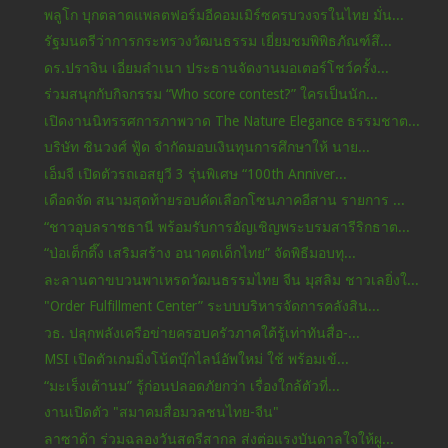
พลูโก บุกตลาดแพลตฟอร์มอีคอมเมิร์ซครบวงจรในไทย มั่น...
รัฐมนตรีว่าการกระทรวงวัฒนธรรม เยี่ยมชมพิพิธภัณฑ์สึ...
ดร.ปราจิน เอี่ยมลำเนา ประธานจัดงานมอเตอร์โชว์ครั้ง...
ร่วมสนุกกับกิจกรรม “Who score contest?” ใครเป็นนัก...
เปิดงานนิทรรศการภาพวาด The Nature Elegance ธรรมชาต...
บริษัท ชินวงศ์ ฟู้ด จำกัดมอบเงินทุนการศึกษาให้ นาย...
เอ็มจี เปิดตัวรถเอสยูวี 3 รุ่นพิเศษ “100th Anniver...
เดือดจัด สนามสุดท้ายรอบคัดเลือกโซนภาคอีสาน รายการ ...
“ชาวอุบลราชธานี พร้อมรับการอัญเชิญพระบรมสารีริกธาต...
“ป่อเต็กตึ๊ง เสริมสร้าง อนาคตเด็กไทย” จัดพิธีมอบทุ...
ละลานตาขบวนพาเหรดวัฒนธรรมไทย จีน มุสลิม ชาวเลยิ่งใ...
"Order Fulfillment Center” ระบบบริหารจัดการคลังสิน...
วธ. ปลุกพลังเครือข่ายครอบครัวภาคใต้รู้เท่าทันสื่อ-...
MSI เปิดตัวเกมมิ่งโน้ตบุ๊กไลน์อัพใหม่ ใช้ พร้อมเข้...
“มะเร็งเต้านม” รู้ก่อนปลอดภัยกว่า เรื่องใกล้ตัวที่...
งานเปิดตัว "สมาคมสื่อมวลชนไทย-จีน"
ลาซาด้า ร่วมฉลองวันสตรีสากล ส่งต่อแรงบันดาลใจให้ผู...