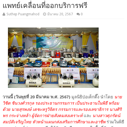
แพทย์เคลื่อนที่ออกบริการฟรี
Suthep Puangmahod
มีนาคม 20, 2567
0
วานนี้ (วันพุธที่ 20 มีนาคม พ.ศ. 2567)
มูลนิธิป่อเต็กตึ๊ง นำโดย
นาย
วิชิต ชินวงศ์วรกุล รองประธานกรรมการ เป็นประธานในพิธี พร้อม
ด้วย นายสุรพงษ์ เตชะหรูวิจิตร กรรมการและรองเลขาธิการ นางศิริ
พร กระจ่างหล้า ผู้จัดการฝ่ายสังคมสงเคราะห์
และ
นางสาวศุภรัตน์
สมบัติเจริญไทย หัวหน้าแผนกส่งเสริมการศึกษาและอาชีพ
ร่วมในพิธี