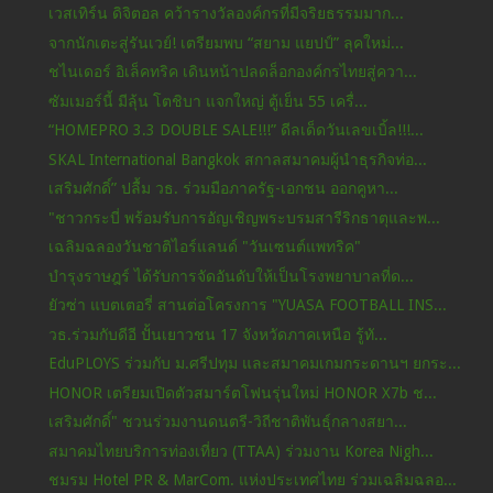
เวสเทิร์น ดิจิตอล คว้ารางวัลองค์กรที่มีจริยธรรมมาก...
จากนักเตะสู่รันเวย์! เตรียมพบ “สยาม แยปป์” ลุคใหม่...
ชไนเดอร์ อิเล็คทริค เดินหน้าปลดล็อกองค์กรไทยสู่ควา...
ซัมเมอร์นี้ มีลุ้น โตชิบา แจกใหญ่ ตู้เย็น 55 เครื่...
“HOMEPRO 3.3 DOUBLE SALE!!!” ดีลเด็ดวันเลขเบิ้ล!!!...
SKAL International Bangkok สกาลสมาคมผู้นำธุรกิจท่อ...
เสริมศักดิ์” ปลื้ม วธ. ร่วมมือภาครัฐ-เอกชน ออกคูหา...
"ชาวกระบี่ พร้อมรับการอัญเชิญพระบรมสารีริกธาตุและพ...
เฉลิมฉลองวันชาติไอร์แลนด์ "วันเซนต์แพทริค"
บำรุงราษฎร์ ได้รับการจัดอันดับให้เป็นโรงพยาบาลที่ด...
ยัวซ่า แบตเตอรี่ สานต่อโครงการ "YUASA FOOTBALL INS...
วธ.ร่วมกับดีอี ปั้นเยาวชน 17 จังหวัดภาคเหนือ รู้ทั...
EduPLOYS ร่วมกับ ม.ศรีปทุม และสมาคมเกมกระดานฯ ยกระ...
HONOR เตรียมเปิดตัวสมาร์ตโฟนรุ่นใหม่ HONOR X7b ช...
เสริมศักดิ์" ชวนร่วมงานดนตรี-วิถีชาติพันธุ์กลางสยา...
สมาคมไทยบริการท่องเที่ยว (TTAA) ร่วมงาน Korea Nigh...
ชมรม Hotel PR & MarCom. แห่งประเทศไทย ร่วมเฉลิมฉลอ...