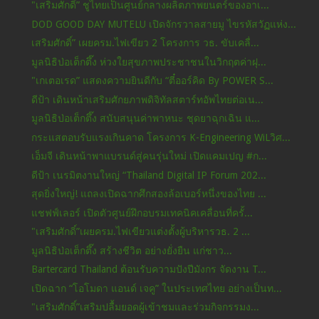
"เสริมศักดิ์” ชูไทยเป็นศูนย์กลางผลิตภาพยนตร์ของอาเ...
DOD GOOD DAY MUTELU เปิดจักรวาลสายมู ไขรหัสวัฏแห่ง...
เสริมศักดิ์” เผยครม.ไฟเขียว 2 โครงการ วธ. ขับเคลื่...
มูลนิธิป่อเต็กตึ๊ง ห่วงใยสุขภาพประชาชนในวิกฤตค่าฝุ...
"เกเตอเรด” แสดงความยินดีกับ “ตี๋ออร์คิด By POWER S...
ดีป้า เดินหน้าเสริมศักยภาพดิจิทัลสตาร์ทอัพไทยต่อเน...
มูลนิธิป่อเต็กตึ๊ง สนับสนุนค่าพาหนะ ชุดยาฉุกเฉิน แ...
กระแสตอบรับแรงเกินคาด โครงการ K-Engineering WiLวิศ...
เอ็มจี เดินหน้าพาแบรนด์สู่คนรุ่นใหม่ เปิดแคมเปญ #ก...
ดีป้า เนรมิตงานใหญ่ “Thailand Digital IP Forum 202...
สุดยิ่งใหญ่! แถลงเปิดฉากศึกสองล้อเบอร์หนึ่งของไทย ...
แชฟฟ์เลอร์ เปิดตัวศูนย์ฝึกอบรมเทคนิคเคลื่อนที่ครั้...
"เสริมศักดิ์”เผยครม.ไฟเขียวแต่งตั้งผู้บริหารวธ. 2 ...
มูลนิธิป่อเต็กตึ๊ง สร้างชีวิต อย่างยั่งยืน แก่ชาว...
Bartercard Thailand ต้อนรับความปังปีมังกร จัดงาน T...
เปิดฉาก “โอโมดา แอนด์ เจคู” ในประเทศไทย อย่างเป็นท...
"เสริมศักดิ์”เสริมปลื้มยอดผู้เข้าชมและร่วมกิจกรรมง...