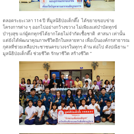
ตลอดระยะเวลา 114 ปี ที่มูลนิธิป่อเต็กตึ๊ง ได้ขยายขอบข่าย
โครงการต่าง ๆ ออกไปอย่างกว้างขวาง ไม่เพียงแต่บำบัดทุกข์
บำรุงสุข แก่ผู้ตกทุกข์ได้ยากโดยไม่จำกัดเชื้อชาติ ศาสนา เท่านั้น
แต่ยังได้พัฒนาคุณภาพชีวิตอีกในหลายทาง เพื่อเป็นองค์กรสาธารณ
กุศลที่ช่วยเหลือประชาชนครบวงจรในทุกๆ ด้าน ต่อไป ดังปณิธาน “
มูลนิธิป่อเต็กตึ๊ง ช่วยชีวิต รักษาชีวิต สร้างชีวิต ”