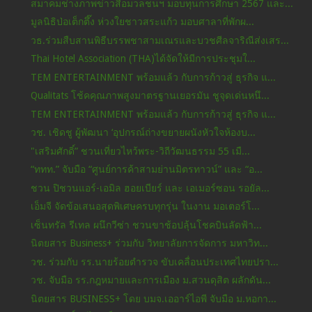
สมาคมช่างภาพข่าวสื่อมวลชนฯ มอบทุนการศึกษา 2567 และ...
มูลนิธิป่อเต็กตึ๊ง ห่วงใยชาวสระแก้ว มอบศาลาที่พักผ...
วธ.ร่วมสืบสานพิธีบรรพชาสามเณรและบวชศีลจาริณีส่งเสร...
Thai Hotel Association (THA)ได้จัดให้มีการประชุมใ...
TEM ENTERTAINMENT พร้อมแล้ว กับการก้าวสู่ ธุรกิจ แ...
Qualitats โช้คคุณภาพสูงมาตรฐานเยอรมัน ชูจุดเด่นหนึ...
TEM ENTERTAINMENT พร้อมแล้ว กับการก้าวสู่ ธุรกิจ แ...
วช. เชิดชู ผู้พัฒนา ‘อุปกรณ์ถ่างขยายผนังหัวใจห้องบ...
"เสริมศักดิ์” ชวนเที่ยวไหว้พระ-วิถีวัฒนธรรม 55 เมื...
“ททท.” จับมือ “ศูนย์การค้าสามย่านมิตรทาวน์” และ “อ...
ชวน ปิชวนแอร์-เอมิล ฮอยเบียร์ และ เอเมอร์ซอน รอยัล...
เอ็มจี จัดข้อเสนอสุดพิเศษครบทุกรุ่น ในงาน มอเตอร์โ...
เซ็นทรัล รีเทล ผนึกวีซ่า ชวนขาช้อปลุ้นโชคบินลัดฟ้า...
นิตยสาร Business+ ร่วมกับ วิทยาลัยการจัดการ มหาวิท...
วช. ร่วมกับ รร.นายร้อยตำรวจ ขับเคลื่อนประเทศไทยปรา...
วช. จับมือ รร.กฎหมายและการเมือง ม.สวนดุสิต ผลักดัน...
นิตยสาร BUSINESS+ โดย บมจ.เออาร์ไอพี จับมือ ม.หอกา...