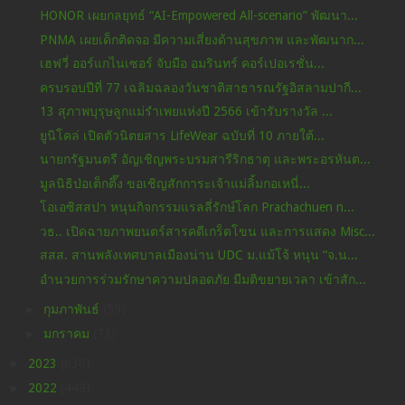
HONOR เผยกลยุทธ์ “AI-Empowered All-scenario” พัฒนา...
PNMA เผยเด็กติดจอ มีความเสี่ยงด้านสุขภาพ และพัฒนาก...
เฮฟวี่ ออร์แกไนเซอร์ จับมือ อมรินทร์ คอร์เปอเรชั่น...
ครบรอบปีที่ 77 เฉลิมฉลองวันชาติสาธารณรัฐอิสลามปากี...
13 สุภาพบุรุษลูกแม่รำเพยแห่งปี 2566 เข้ารับรางวัล ...
ยูนิโคล่ เปิดตัวนิตยสาร LifeWear ฉบับที่ 10 ภายใต้...
นายกรัฐมนตรี อัญเชิญพระบรมสารีริกธาตุ และพระอรหันต...
มูลนิธิป่อเต็กตึ๊ง ขอเชิญสักการะเจ้าแม่ลิ้มกอเหนี่...
โอเอซิสสปา หนุนกิจกรรมแรลลี่รักษ์โลก Prachachuen n...
วธ.. เปิดฉายภาพยนตร์สารคดีเกร็ดโขน และการแสดง Misc...
สสส. สานพลังเทศบาลเมืองน่าน UDC ม.แม้โจ้ หนุน “จ.น...
อำนวยการร่วมรักษาความปลอดภัย มีมติขยายเวลา เข้าสัก...
►
กุมภาพันธ์
(59)
►
มกราคม
(73)
►
2023
(630)
►
2022
(449)