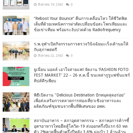
สิงหาคม 19, 2563
0
“Reboot Your Bounce” คืนการเคลื่อนไหว ให้ชีวิตฟิต
เต็มที่ด้วยเทคนิคการผ่าตัดเปลี่ยนข้อสะโพกเทียมและ
ข้อเข่าเทียม พร้อมระงับปวดด้วย Radiofrequency
ร.พ.จุฬาเปิดกิจกรรมการตรวจวินิจฉัยมะเร็งเต้านมให้
กับสุภาพสตรี
สิงหาคม 22, 2563
0
ยูเนี่ยน มอลล์ เอาใจสายแฟ! จัดงาน ‘FASHION FOTO
FEST MARKET’ 22 – 26 ส.ค.นี้ ขนเหล่ากูรูแฟชั่นแชร์
ทิปส์ดีๆเพียบ
พิธีเปิดงาน "Delicious Destination ปักหมุดสุดอร่อย"
เพื่อส่งเสริมการตลาดการท่องเที่ยวเชิงอาหารและ
ผลิตภัณฑ์ชุมชนจากพื้นที่พิเศษของ อพท.
สถาบันอาหาร – สภาอุตสาหกรรม – สภาหอการค้าฯชี้
อุตฯอาหารไทยฮึดสู้โควิด-19 ส่งออกครึ่งปีแรก 63 หด
ตัว 2%คาดฟื้นตัวครึ่งปีหลัง 3.6% มุ่งเป้า 1 ล้านล้าน