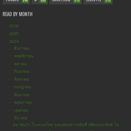
(4)
(2)
(1)
(1)
TOURIS
ฝ
EDUCTION
LIFESTYL
READ BY MONTH
►
2026
(291)
►
2025
(438)
▼
2024
(598)
►
ธันวาคม
(28)
►
พฤศจิกายน
(39)
►
ตุลาคม
(43)
►
กันยายน
(59)
►
สิงหาคม
(35)
►
กรกฎาคม
(41)
►
มิถุนายน
(31)
►
พฤษภาคม
(50)
►
เมษายน
(42)
▼
มีนาคม
(98)
สมาคมรร.โรงแรมไทย ขอแสดงความยินดี เทียนประสิทธ์ ไช...