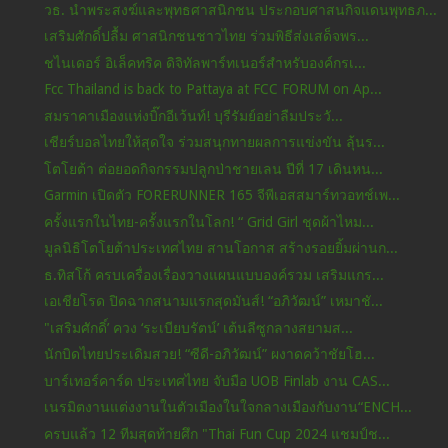
วธ. นำพระสงฆ์และพุทธศาสนิกชน ประกอบศาสนกิจแดนพุทธภ...
เสริมศักดิ์ปลื้ม ศาสนิกชนชาวไทย ร่วมพิธีส่งเสด็จพร...
ชไนเดอร์ อิเล็คทริค ดิจิทัลพาร์ทเนอร์สำหรับองค์กรเ...
Fcc Thailand is back to Pattaya at FCC FORUM on Ap...
สมราคาเมืองแห่งบิ๊กอีเว้นท์! บุรีรัมย์อย่าลืมประวั...
เชียร์บอลไทยให้สุดใจ ร่วมสนุกทายผลการแข่งขัน ลุ้นร...
โตโยต้า ต่อยอดกิจกรรมปลูกป่าชายเลน ปีที่ 17 เดินหน...
Garmin เปิดตัว FORERUNNER 165 จีพีเอสสมาร์ทวอทช์เพ...
ครั้งแรกในไทย-ครั้งแรกในโลก! “ Grid Girl ชุดผ้าไหม...
มูลนิธิโตโยต้าประเทศไทย สานโอกาส สร้างรอยยิ้มผ่านก...
ธ.ทิสโก้ ครบเครื่องเรื่องวางแผนแบบองค์รวม เสริมแกร...
เอเชียโรด ปิดฉากสนามแรกสุดมันส์! “อภิวัฒน์” เหมาชั...
"เสริมศักดิ์’ ควง ‘ระเบียบรัตน์’ เต้นลีซูกลางสยามส...
นักบิดไทยประเดิมสวย! “ซีดี-อภิวัฒน์” ผงาดคว้าชัยโฮ...
บาร์เทอร์คาร์ด ประเทศไทย จับมือ UOB Finlab งาน CAS...
เนรมิตงานแต่งงานในตัวเมืองในใจกลางเมืองกับงาน“ENCH...
ครบแล้ว 12 ทีมสุดท้ายศึก "Thai Fun Cup 2024 แชมป์ช...