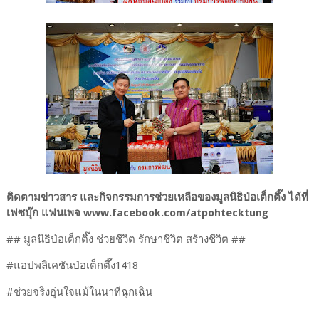
ติดตามข่าวสาร และกิจกรรมการช่วยเหลือของมูลนิธิป่อเต็กตึ๊ง ได้ที่
เฟซบุ๊ก แฟนเพจ www.facebook.com/atpohtecktung
## มูลนิธิป่อเต็กตึ๊ง ช่วยชีวิต รักษาชีวิต สร้างชีวิต ##
#แอปพลิเคชันป่อเต็กตึ๊ง1418
#ช่วยจริงอุ่นใจแม้ในนาทีฉุกเฉิน