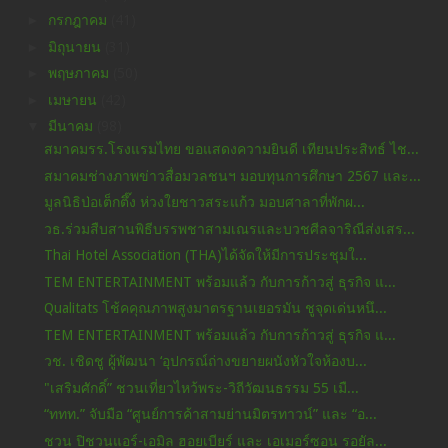
►
กรกฎาคม
(41)
►
มิถุนายน
(31)
►
พฤษภาคม
(50)
►
เมษายน
(42)
▼
มีนาคม
(98)
สมาคมรร.โรงแรมไทย ขอแสดงความยินดี เทียนประสิทธ์ ไช...
สมาคมช่างภาพข่าวสื่อมวลชนฯ มอบทุนการศึกษา 2567 และ...
มูลนิธิป่อเต็กตึ๊ง ห่วงใยชาวสระแก้ว มอบศาลาที่พักผ...
วธ.ร่วมสืบสานพิธีบรรพชาสามเณรและบวชศีลจาริณีส่งเสร...
Thai Hotel Association (THA)ได้จัดให้มีการประชุมใ...
TEM ENTERTAINMENT พร้อมแล้ว กับการก้าวสู่ ธุรกิจ แ...
Qualitats โช้คคุณภาพสูงมาตรฐานเยอรมัน ชูจุดเด่นหนึ...
TEM ENTERTAINMENT พร้อมแล้ว กับการก้าวสู่ ธุรกิจ แ...
วช. เชิดชู ผู้พัฒนา ‘อุปกรณ์ถ่างขยายผนังหัวใจห้องบ...
"เสริมศักดิ์” ชวนเที่ยวไหว้พระ-วิถีวัฒนธรรม 55 เมื...
“ททท.” จับมือ “ศูนย์การค้าสามย่านมิตรทาวน์” และ “อ...
ชวน ปิชวนแอร์-เอมิล ฮอยเบียร์ และ เอเมอร์ซอน รอยัล...