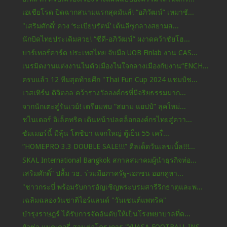
เอเชียโรด ปิดฉากสนามแรกสุดมันส์! “อภิวัฒน์” เหมาชั...
"เสริมศักดิ์’ ควง ‘ระเบียบรัตน์’ เต้นลีซูกลางสยามส...
นักบิดไทยประเดิมสวย! “ซีดี-อภิวัฒน์” ผงาดคว้าชัยโฮ...
บาร์เทอร์คาร์ด ประเทศไทย จับมือ UOB Finlab งาน CAS...
เนรมิตงานแต่งงานในตัวเมืองในใจกลางเมืองกับงาน“ENCH...
ครบแล้ว 12 ทีมสุดท้ายศึก "Thai Fun Cup 2024 แชมป์ช...
เวสเทิร์น ดิจิตอล คว้ารางวัลองค์กรที่มีจริยธรรมมาก...
จากนักเตะสู่รันเวย์! เตรียมพบ “สยาม แยปป์” ลุคใหม่...
ชไนเดอร์ อิเล็คทริค เดินหน้าปลดล็อกองค์กรไทยสู่ควา...
ซัมเมอร์นี้ มีลุ้น โตชิบา แจกใหญ่ ตู้เย็น 55 เครื่...
“HOMEPRO 3.3 DOUBLE SALE!!!” ดีลเด็ดวันเลขเบิ้ล!!!...
SKAL International Bangkok สกาลสมาคมผู้นำธุรกิจท่อ...
เสริมศักดิ์” ปลื้ม วธ. ร่วมมือภาครัฐ-เอกชน ออกคูหา...
"ชาวกระบี่ พร้อมรับการอัญเชิญพระบรมสารีริกธาตุและพ...
เฉลิมฉลองวันชาติไอร์แลนด์ "วันเซนต์แพทริค"
บำรุงราษฎร์ ได้รับการจัดอันดับให้เป็นโรงพยาบาลที่ด...