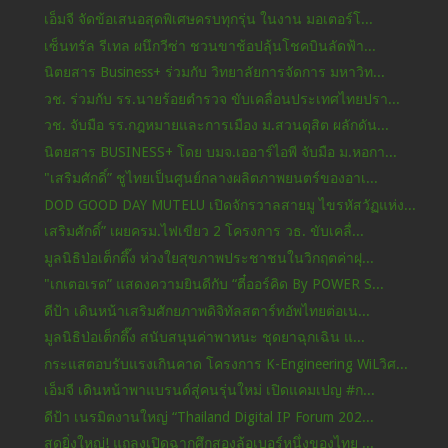
เอ็มจี จัดข้อเสนอสุดพิเศษครบทุกรุ่น ในงาน มอเตอร์โ...
เซ็นทรัล รีเทล ผนึกวีซ่า ชวนขาช้อปลุ้นโชคบินลัดฟ้า...
นิตยสาร Business+ ร่วมกับ วิทยาลัยการจัดการ มหาวิท...
วช. ร่วมกับ รร.นายร้อยตำรวจ ขับเคลื่อนประเทศไทยปรา...
วช. จับมือ รร.กฎหมายและการเมือง ม.สวนดุสิต ผลักดัน...
นิตยสาร BUSINESS+ โดย บมจ.เออาร์ไอพี จับมือ ม.หอกา...
"เสริมศักดิ์” ชูไทยเป็นศูนย์กลางผลิตภาพยนตร์ของอาเ...
DOD GOOD DAY MUTELU เปิดจักรวาลสายมู ไขรหัสวัฏแห่ง...
เสริมศักดิ์” เผยครม.ไฟเขียว 2 โครงการ วธ. ขับเคลื่...
มูลนิธิป่อเต็กตึ๊ง ห่วงใยสุขภาพประชาชนในวิกฤตค่าฝุ...
"เกเตอเรด” แสดงความยินดีกับ “ตี๋ออร์คิด By POWER S...
ดีป้า เดินหน้าเสริมศักยภาพดิจิทัลสตาร์ทอัพไทยต่อเน...
มูลนิธิป่อเต็กตึ๊ง สนับสนุนค่าพาหนะ ชุดยาฉุกเฉิน แ...
กระแสตอบรับแรงเกินคาด โครงการ K-Engineering WiLวิศ...
เอ็มจี เดินหน้าพาแบรนด์สู่คนรุ่นใหม่ เปิดแคมเปญ #ก...
ดีป้า เนรมิตงานใหญ่ “Thailand Digital IP Forum 202...
สุดยิ่งใหญ่! แถลงเปิดฉากศึกสองล้อเบอร์หนึ่งของไทย ...