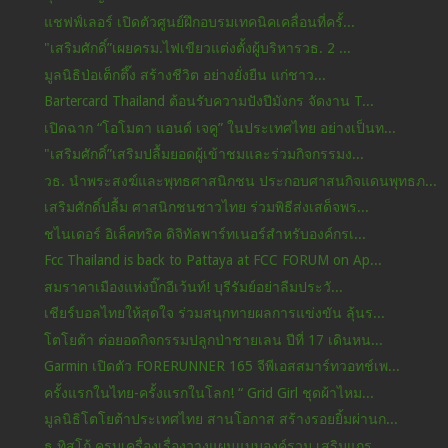
แชฟฟ์เลอร์ เปิดตัวศูนย์ฝึกอบรมเทคนิคเคลื่อนที่ครั้...
"เสริมศักดิ์”เผยครม.ไฟเขียวแต่งตั้งผู้บริหารวธ. 2 ...
มูลนิธิป่อเต็กตึ๊ง สร้างชีวิต อย่างยั่งยืน แก่ชาว...
Bartercard Thailand ต้อนรับความปังปีมังกร จัดงาน T...
เปิดฉาก “โอโมดา แอนด์ เจคู” ในประเทศไทย อย่างเป็นท...
"เสริมศักดิ์”เสริมปลื้มยอดผู้เข้าชมและร่วมกิจกรรมง...
วธ. นำพระสงฆ์และพุทธศาสนิกชน ประกอบศาสนกิจแดนพุทธภ...
เสริมศักดิ์ปลื้ม ศาสนิกชนชาวไทย ร่วมพิธีส่งเสด็จพร...
ชไนเดอร์ อิเล็คทริค ดิจิทัลพาร์ทเนอร์สำหรับองค์กรเ...
Fcc Thailand is back to Pattaya at FCC FORUM on Ap...
สมราคาเมืองแห่งบิ๊กอีเว้นท์! บุรีรัมย์อย่าลืมประวั...
เชียร์บอลไทยให้สุดใจ ร่วมสนุกทายผลการแข่งขัน ลุ้นร...
โตโยต้า ต่อยอดกิจกรรมปลูกป่าชายเลน ปีที่ 17 เดินหน...
Garmin เปิดตัว FORERUNNER 165 จีพีเอสสมาร์ทวอทช์เพ...
ครั้งแรกในไทย-ครั้งแรกในโลก! “ Grid Girl ชุดผ้าไหม...
มูลนิธิโตโยต้าประเทศไทย สานโอกาส สร้างรอยยิ้มผ่านก...
ธ.ทิสโก้ ครบเครื่องเรื่องวางแผนแบบองค์รวม เสริมแกร...