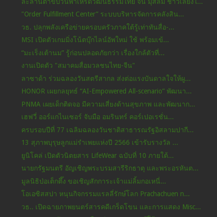
ละลานตาขบวนพาเหรดวัฒนธรรมไทย จีน มุสลิม ชาวเลยิ่งใ...
"Order Fulfillment Center” ระบบบริหารจัดการคลังสิน...
วธ. ปลุกพลังเครือข่ายครอบครัวภาคใต้รู้เท่าทันสื่อ-...
MSI เปิดตัวเกมมิ่งโน้ตบุ๊กไลน์อัพใหม่ ใช้ พร้อมเข้...
“มะเร็งเต้านม” รู้ก่อนปลอดภัยกว่า เรื่องใกล้ตัวที่...
งานเปิดตัว "สมาคมสื่อมวลชนไทย-จีน"
ลาซาด้า ร่วมฉลองวันสตรีสากล ส่งต่อแรงบันดาลใจให้ผู...
HONOR เผยกลยุทธ์ “AI-Empowered All-scenario” พัฒนา...
PNMA เผยเด็กติดจอ มีความเสี่ยงด้านสุขภาพ และพัฒนาก...
เฮฟวี่ ออร์แกไนเซอร์ จับมือ อมรินทร์ คอร์เปอเรชั่น...
ครบรอบปีที่ 77 เฉลิมฉลองวันชาติสาธารณรัฐอิสลามปากี...
13 สุภาพบุรุษลูกแม่รำเพยแห่งปี 2566 เข้ารับรางวัล ...
ยูนิโคล่ เปิดตัวนิตยสาร LifeWear ฉบับที่ 10 ภายใต้...
นายกรัฐมนตรี อัญเชิญพระบรมสารีริกธาตุ และพระอรหันต...
มูลนิธิป่อเต็กตึ๊ง ขอเชิญสักการะเจ้าแม่ลิ้มกอเหนี่...
โอเอซิสสปา หนุนกิจกรรมแรลลี่รักษ์โลก Prachachuen n...
วธ.. เปิดฉายภาพยนตร์สารคดีเกร็ดโขน และการแสดง Misc...