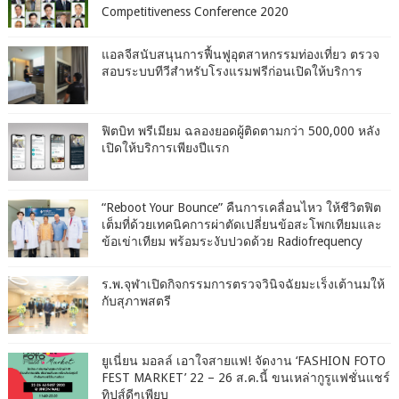
Competitiveness Conference 2020
แอลจีสนับสนุนการฟื้นฟูอุตสาหกรรมท่องเที่ยว ตรวจ
สอบระบบทีวีสำหรับโรงแรมฟรีก่อนเปิดให้บริการ
ฟิตบิท พรีเมียม ฉลองยอดผู้ติดตามกว่า 500,000 หลัง
เปิดให้บริการเพียงปีแรก
“Reboot Your Bounce” คืนการเคลื่อนไหว ให้ชีวิตฟิต
เต็มที่ด้วยเทคนิคการผ่าตัดเปลี่ยนข้อสะโพกเทียมและ
ข้อเข่าเทียม พร้อมระงับปวดด้วย Radiofrequency
ร.พ.จุฬาเปิดกิจกรรมการตรวจวินิจฉัยมะเร็งเต้านมให้
กับสุภาพสตรี
ยูเนี่ยน มอลล์ เอาใจสายแฟ! จัดงาน ‘FASHION FOTO
FEST MARKET’ 22 – 26 ส.ค.นี้ ขนเหล่ากูรูแฟชั่นแชร์
ทิปส์ดีๆเพียบ