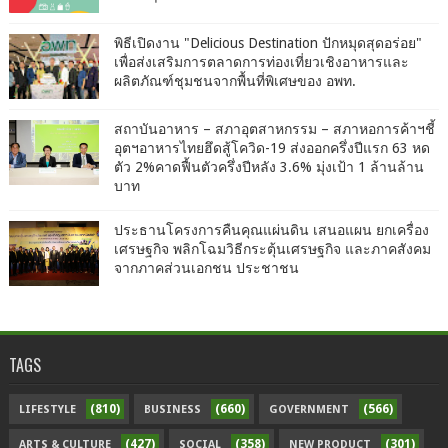
พิธีเปิดงาน "Delicious Destination ปักหมุดสุดอร่อย"
เพื่อส่งเสริมการตลาดการท่องเที่ยวเชิงอาหารและ
ผลิตภัณฑ์ชุมชนจากพื้นที่พิเศษของ อพท.
สถาบันอาหาร – สภาอุตสาหกรรม – สภาหอการค้าฯชี้
อุตฯอาหารไทยฮึดสู้โควิด-19 ส่งออกครึ่งปีแรก 63 หด
ตัว 2%คาดฟื้นตัวครึ่งปีหลัง 3.6% มุ่งเป้า 1 ล้านล้าน
บาท
ประธานโครงการคืนคุณแผ่นดิน เสนอแผน ยกเครื่อง
เศรษฐกิจ พลิกโฉมวิธีกระตุ้นเศรษฐกิจ และภาคสังคม
จากภาคส่วนเอกชน ประชาชน
TAGS
(810)
(660)
(566)
LIFESTYLE
BUSINESS
GOVERNMENT
(427)
(358)
(301)
ARTS & CULTURE
SOCIAL
NEW PRODUCT