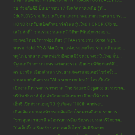
ยัวซ่า แบตเตอรี่ สานต่อโครงการ "YUASA FOOTBALL INS...
วธ.ร่วมกับดีอี ปั้นเยาวชน 17 จังหวัดภาคเหนือ รู้ทั...
EduPLOYS ร่วมกับ ม.ศรีปทุม และสมาคมเกมกระดานฯ ยกระ...
HONOR เตรียมเปิดตัวสมาร์ตโฟนรุ่นใหม่ HONOR X7b ช...
เสริมศักดิ์" ชวนร่วมงานดนตรี-วิถีชาติพันธุ์กลางสยา...
สมาคมไทยบริการท่องเที่ยว (TTAA) ร่วมงาน Korea Nigh...
ชมรม Hotel PR & MarCom. แห่งประเทศไทย ร่วมเฉลิมฉลอ...
พลูโก บุกตลาดแพลตฟอร์มอีคอมเมิร์ซครบวงจรในไทย มั่น...
รัฐมนตรีว่าการกระทรวงวัฒนธรรม เยี่ยมชมพิพิธภัณฑ์สึ...
ดร.ปราจิน เอี่ยมลำเนา ประธานจัดงานมอเตอร์โชว์ครั้ง...
ร่วมสนุกกับกิจกรรม “Who score contest?” ใครเป็นนัก...
เปิดงานนิทรรศการภาพวาด The Nature Elegance ธรรมชาต...
บริษัท ชินวงศ์ ฟู้ด จำกัดมอบเงินทุนการศึกษาให้ นาย...
เอ็มจี เปิดตัวรถเอสยูวี 3 รุ่นพิเศษ “100th Anniver...
เดือดจัด สนามสุดท้ายรอบคัดเลือกโซนภาคอีสาน รายการ ...
“ชาวอุบลราชธานี พร้อมรับการอัญเชิญพระบรมสารีริกธาต...
“ป่อเต็กตึ๊ง เสริมสร้าง อนาคตเด็กไทย” จัดพิธีมอบทุ...