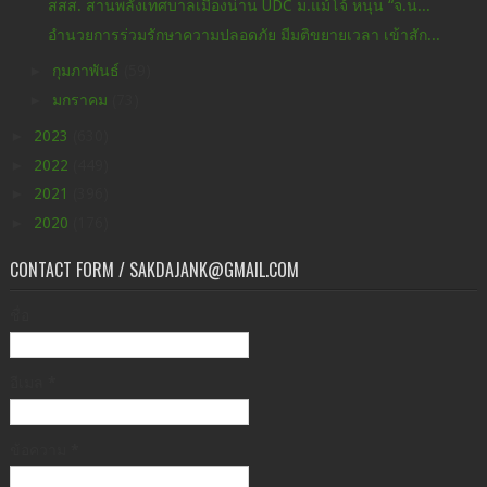
สสส. สานพลังเทศบาลเมืองน่าน UDC ม.แม้โจ้ หนุน “จ.น...
อำนวยการร่วมรักษาความปลอดภัย มีมติขยายเวลา เข้าสัก...
►
กุมภาพันธ์
(59)
►
มกราคม
(73)
►
2023
(630)
►
2022
(449)
►
2021
(396)
►
2020
(176)
CONTACT FORM / SAKDAJANK@GMAIL.COM
ชื่อ
อีเมล
*
ข้อความ
*