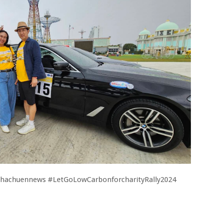
rachachuennews #LetGoLowCarbonforcharityRally2024