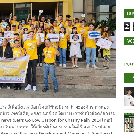
TOT
2
FAC
Tweet
รลลี่เพื่อสิ่งแวดล้อมโดยมีพันธมิตรกว่า 45องค์กรการท่อง
์เนียว เทคนิเคิล, พอลาเนอร์ จัดโดย ประชาชื่นนิวส์จัดกิจกรรม
en news :Let's Go Low Carbon for Charity Rally 2024โดยมี
วันออก ททท. ให้เกียรติเป็นประธานในพิธี และตีธงปล่อย
, Regional Business Development Manager & Southeast