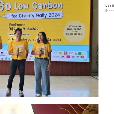
ประ
ตุล