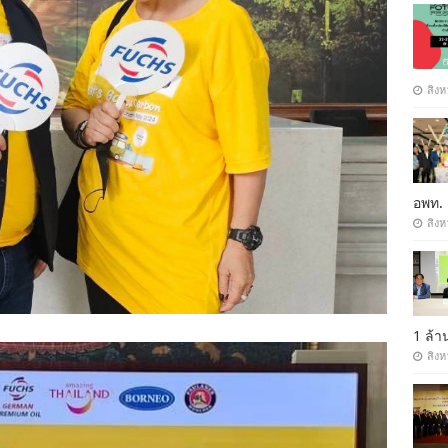
สิงห
อพท.
สิงห
1 ล้
สิงห