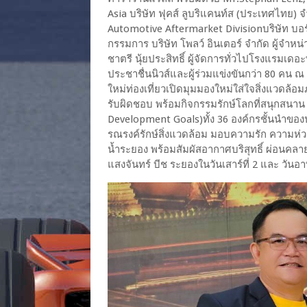
Asia บริษัท ฟุคส์ ลูบริแคนท์ส (ประเทศไทย
Automotive Aftermarket Divisionบริษัท บอร
กรรมการ บริษัท โพลว์ อินเตอร์ จำกัด ผู้จำหน
ชาตรี นุ้ยประสิทธิ์ ผู้จัดการทั่วไปโรงแรมเ
ประชาชื่นนิวส์และผู้ร่วมแข่งขันกว่า 80 คน 
ใหม่ท่องเที่ยวเปิดมุมมองใหม่ใส่ใจสิ่งแวดล้อ
รับผิดชอบ พร้อมกิจกรรมรักษ์โลกที่สนุกสนาน ก
Development Goals)ทั้ง 36 องค์กรชั้นนำของ
รณรงค์รักษ์สิ่งแวดล้อม มอบความรัก ความห่วงใ
น้ำระยอง พร้อมสัมผัสอากาศบริสุทธิ์ ผ่อนคล
แสงจันทร์ บีช ระยองในวันเสาร์ที่ 2 และ วันอา