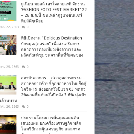
ยูเนี่ยน มอลล์ เอาใจสายแฟ! จัดงาน
‘FASHION FOTO FEST MARKET’ 22
– 26 ส.ค.นี้ ขนเหล่ากูรูแฟชั่นแชร์
ทิปส์ดีๆเพียบ
าคม 22, 2563
0
พิธีเปิดงาน "Delicious Destination
ปักหมุดสุดอร่อย" เพื่อส่งเสริมการ
ตลาดการท่องเที่ยวเชิงอาหารและ
ผลิตภัณฑ์ชุมชนจากพื้นที่พิเศษของ
าคม 25, 2563
0
สถาบันอาหาร – สภาอุตสาหกรรม –
สภาหอการค้าฯชี้อุตฯอาหารไทยฮึดสู้
โควิด-19 ส่งออกครึ่งปีแรก 63 หดตัว
2%คาดฟื้นตัวครึ่งปีหลัง 3.6% มุ่งเป้า
านล้านบาท
าคม 20, 2563
0
ประธานโครงการคืนคุณแผ่นดิน
เสนอแผน ยกเครื่องเศรษฐกิจ พลิก
โฉมวิธีกระตุ้นเศรษฐกิจ และภาค