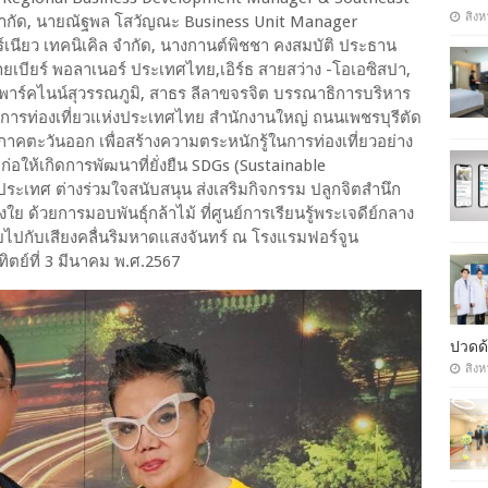
สิงห
) จำกัด, นายณัฐพล โสวัญณะ Business Unit Manager
์เนียว เทคนิเคิล จำกัด, นางกานต์พิชชา คงสมบัติ ประธาน
่ายเบียร์ พอลาเนอร์ ประเทศไทย,เอิร์ธ สายสว่าง -โอเอซิสปา,
ดอะพาร์คไนน์สุวรรณภูมิ, สาธร ลีลาขจรจิต บรรณาธิการบริหาร
ณ การท่องเที่ยวแห่งประเทศไทย สำนักงานใหญ่ ถนนเพชรบุรีตัด
มภาคตะวันออก เพื่อสร้างความตระหนักรู้ในการท่องเที่ยวอย่าง
่อให้เกิดการพัฒนาที่ยั่งยืน SDGs (Sustainable
ประเทศ ต่างร่วมใจสนับสนุน ส่งเสริมกิจกรรม ปลูกจิตสำนึก
ย ด้วยการมอบพันธุ์กล้าไม้ ที่ศูนย์การเรียนรู้พระเจดีย์กลาง
ายไปกับเสียงคลื่นริมหาดแสงจันทร์ ณ โรงแรมฟอร์จูน
ทิตย์ที่ 3 มีนาคม พ.ศ.2567
ปวดด้
สิงห