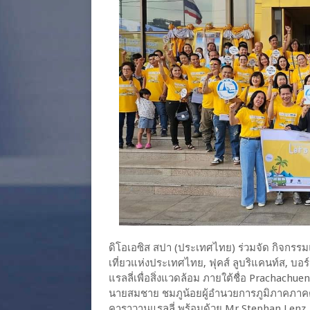
ดิโอเอซิส สปา (ประเทศไทย) ร่วมจัด กิจกรรมแ
เที่ยวแห่งประเทศไทย, ฟุคส์ ลูบริแคนท์ส, บอร
แรลลี่เพื่อสิ่งแวดล้อม ภายใต้ชื่อ Prachachu
นายสมชาย ชมภูน้อยผู้อำนวยการภูมิภาคภาคตะ
คาราวานแรลลี่ พร้อมด้วย Mr.Stephan Lenz