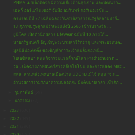
PNMA เผยเด็กติดจอ มีความเสี่ยงด้านสุขภาพ และพัฒนาก...
เฮฟวี่ ออร์แกไนเซอร์ จับมือ อมรินทร์ คอร์เปอเรชั่น...
ครบรอบปีที่ 77 เฉลิมฉลองวันชาติสาธารณรัฐอิสลามปากี...
13 สุภาพบุรุษลูกแม่รำเพยแห่งปี 2566 เข้ารับรางวัล ...
ยูนิโคล่ เปิดตัวนิตยสาร LifeWear ฉบับที่ 10 ภายใต้...
นายกรัฐมนตรี อัญเชิญพระบรมสารีริกธาตุ และพระอรหันต...
มูลนิธิป่อเต็กตึ๊ง ขอเชิญสักการะเจ้าแม่ลิ้มกอเหนี่...
โอเอซิสสปา หนุนกิจกรรมแรลลี่รักษ์โลก Prachachuen n...
วธ.. เปิดฉายภาพยนตร์สารคดีเกร็ดโขน และการแสดง Misc...
สสส. สานพลังเทศบาลเมืองน่าน UDC ม.แม้โจ้ หนุน “จ.น...
อำนวยการร่วมรักษาความปลอดภัย มีมติขยายเวลา เข้าสัก...
►
กุมภาพันธ์
(59)
►
มกราคม
(73)
►
2023
(630)
►
2022
(449)
►
2021
(396)
►
2020
(176)