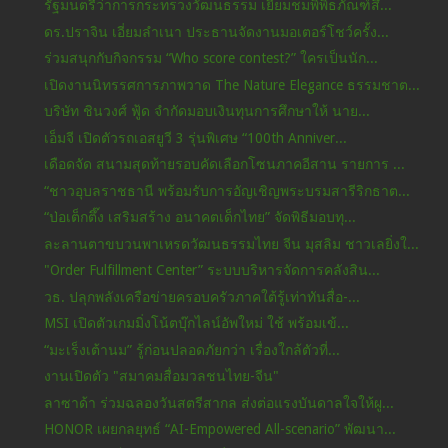
รัฐมนตรีว่าการกระทรวงวัฒนธรรม เยี่ยมชมพิพิธภัณฑ์สึ...
ดร.ปราจิน เอี่ยมลำเนา ประธานจัดงานมอเตอร์โชว์ครั้ง...
ร่วมสนุกกับกิจกรรม “Who score contest?” ใครเป็นนัก...
เปิดงานนิทรรศการภาพวาด The Nature Elegance ธรรมชาต...
บริษัท ชินวงศ์ ฟู้ด จำกัดมอบเงินทุนการศึกษาให้ นาย...
เอ็มจี เปิดตัวรถเอสยูวี 3 รุ่นพิเศษ “100th Anniver...
เดือดจัด สนามสุดท้ายรอบคัดเลือกโซนภาคอีสาน รายการ ...
“ชาวอุบลราชธานี พร้อมรับการอัญเชิญพระบรมสารีริกธาต...
“ป่อเต็กตึ๊ง เสริมสร้าง อนาคตเด็กไทย” จัดพิธีมอบทุ...
ละลานตาขบวนพาเหรดวัฒนธรรมไทย จีน มุสลิม ชาวเลยิ่งใ...
"Order Fulfillment Center” ระบบบริหารจัดการคลังสิน...
วธ. ปลุกพลังเครือข่ายครอบครัวภาคใต้รู้เท่าทันสื่อ-...
MSI เปิดตัวเกมมิ่งโน้ตบุ๊กไลน์อัพใหม่ ใช้ พร้อมเข้...
“มะเร็งเต้านม” รู้ก่อนปลอดภัยกว่า เรื่องใกล้ตัวที่...
งานเปิดตัว "สมาคมสื่อมวลชนไทย-จีน"
ลาซาด้า ร่วมฉลองวันสตรีสากล ส่งต่อแรงบันดาลใจให้ผู...
HONOR เผยกลยุทธ์ “AI-Empowered All-scenario” พัฒนา...