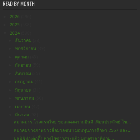
READ BY MONTH
►
2026
(296)
►
2025
(438)
▼
2024
(598)
►
ธันวาคม
(28)
►
พฤศจิกายน
(39)
►
ตุลาคม
(43)
►
กันยายน
(59)
►
สิงหาคม
(35)
►
กรกฎาคม
(41)
►
มิถุนายน
(31)
►
พฤษภาคม
(50)
►
เมษายน
(42)
▼
มีนาคม
(98)
สมาคมรร.โรงแรมไทย ขอแสดงความยินดี เทียนประสิทธ์ ไช...
สมาคมช่างภาพข่าวสื่อมวลชนฯ มอบทุนการศึกษา 2567 และ...
มูลนิธิป่อเต็กตึ๊ง ห่วงใยชาวสระแก้ว มอบศาลาที่พักผ...