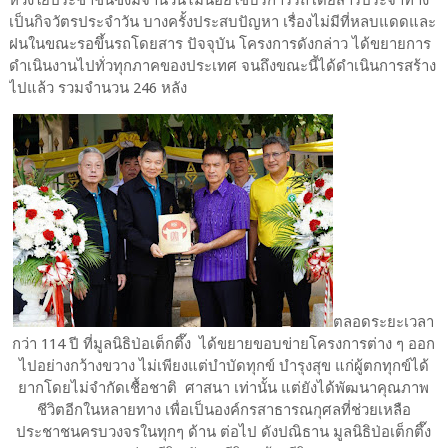
เป็นกิจวัตรประจำวัน บางครั้งประสบปัญหา เรื่องไม่มีที่หลบแดดและ
ฝนในขณะรอขึ้นรถโดยสาร ปัจจุบัน โครงการดังกล่าว ได้ขยายการ
ดำเนินงานไปทั่วทุกภาคของประเทศ จนถึงขณะนี้ได้ดำเนินการสร้าง
ไปแล้ว รวมจำนวน 246 หลัง
ตลอดระยะเวลา
กว่า 114 ปี ที่มูลนิธิป่อเต็กตึ๊ง ได้ขยายขอบข่ายโครงการต่าง ๆ ออก
ไปอย่างกว้างขวาง ไม่เพียงแต่บำบัดทุกข์ บำรุงสุข แก่ผู้ตกทุกข์ได้
ยากโดยไม่จำกัดเชื้อชาติ ศาสนา เท่านั้น แต่ยังได้พัฒนาคุณภาพ
ชีวิตอีกในหลายทาง เพื่อเป็นองค์กรสาธารณกุศลที่ช่วยเหลือ
ประชาชนครบวงจรในทุกๆ ด้าน ต่อไป ดังปณิธาน มูลนิธิป่อเต็กตึ๊ง