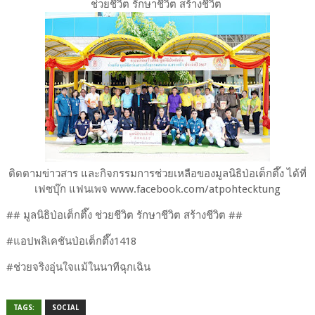
ช่วยชีวิต รักษาชีวิต สร้างชีวิต
ติดตามข่าวสาร และกิจกรรมการช่วยเหลือของมูลนิธิป่อเต็กตึ๊ง ได้ที่
เฟซบุ๊ก แฟนเพจ www.facebook.com/atpohtecktung
## มูลนิธิป่อเต็กตึ๊ง ช่วยชีวิต รักษาชีวิต สร้างชีวิต ##
#แอปพลิเคชันป่อเต็กตึ๊ง1418
#ช่วยจริงอุ่นใจแม้ในนาทีฉุกเฉิน
TAGS:
SOCIAL