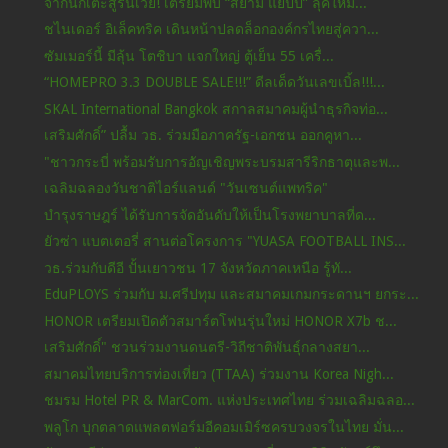
จากนักเตะสู่รันเวย์! เตรียมพบ “สยาม แยปป์” ลุคใหม่...
ชไนเดอร์ อิเล็คทริค เดินหน้าปลดล็อกองค์กรไทยสู่ควา...
ซัมเมอร์นี้ มีลุ้น โตชิบา แจกใหญ่ ตู้เย็น 55 เครื่...
“HOMEPRO 3.3 DOUBLE SALE!!!” ดีลเด็ดวันเลขเบิ้ล!!!...
SKAL International Bangkok สกาลสมาคมผู้นำธุรกิจท่อ...
เสริมศักดิ์” ปลื้ม วธ. ร่วมมือภาครัฐ-เอกชน ออกคูหา...
"ชาวกระบี่ พร้อมรับการอัญเชิญพระบรมสารีริกธาตุและพ...
เฉลิมฉลองวันชาติไอร์แลนด์ "วันเซนต์แพทริค"
บำรุงราษฎร์ ได้รับการจัดอันดับให้เป็นโรงพยาบาลที่ด...
ยัวซ่า แบตเตอรี่ สานต่อโครงการ "YUASA FOOTBALL INS...
วธ.ร่วมกับดีอี ปั้นเยาวชน 17 จังหวัดภาคเหนือ รู้ทั...
EduPLOYS ร่วมกับ ม.ศรีปทุม และสมาคมเกมกระดานฯ ยกระ...
HONOR เตรียมเปิดตัวสมาร์ตโฟนรุ่นใหม่ HONOR X7b ช...
เสริมศักดิ์" ชวนร่วมงานดนตรี-วิถีชาติพันธุ์กลางสยา...
สมาคมไทยบริการท่องเที่ยว (TTAA) ร่วมงาน Korea Nigh...
ชมรม Hotel PR & MarCom. แห่งประเทศไทย ร่วมเฉลิมฉลอ...
พลูโก บุกตลาดแพลตฟอร์มอีคอมเมิร์ซครบวงจรในไทย มั่น...