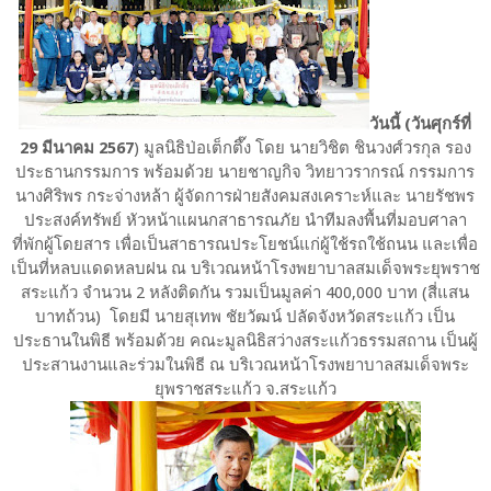
วันนี้ (วันศุกร์ที่
29 มีนาคม 2567
) มูลนิธิป่อเต็กตึ๊ง โดย นายวิชิต ชินวงศ์วรกุล รอง
ประธานกรรมการ พร้อมด้วย นายชาญกิจ วิทยาวรากรณ์ กรรมการ
นางศิริพร กระจ่างหล้า ผู้จัดการฝ่ายสังคมสงเคราะห์และ นายรัชพร
ประสงค์ทรัพย์ หัวหน้าแผนกสาธารณภัย นำทีมลงพื้นที่มอบศาลา
ที่พักผู้โดยสาร เพื่อเป็นสาธารณประโยชน์แก่ผู้ใช้รถใช้ถนน และเพื่อ
เป็นที่หลบแดดหลบฝน ณ บริเวณหน้าโรงพยาบาลสมเด็จพระยุพราช
สระแก้ว จำนวน 2 หลังติดกัน รวมเป็นมูลค่า 400,000 บาท (สี่แสน
บาทถ้วน) โดยมี นายสุเทพ ชัยวัฒน์ ปลัดจังหวัดสระแก้ว เป็น
ประธานในพิธี พร้อมด้วย คณะมูลนิธิสว่างสระแก้วธรรมสถาน เป็นผู้
ประสานงานและร่วมในพิธี ณ บริเวณหน้าโรงพยาบาลสมเด็จพระ
ยุพราชสระแก้ว จ.สระแก้ว