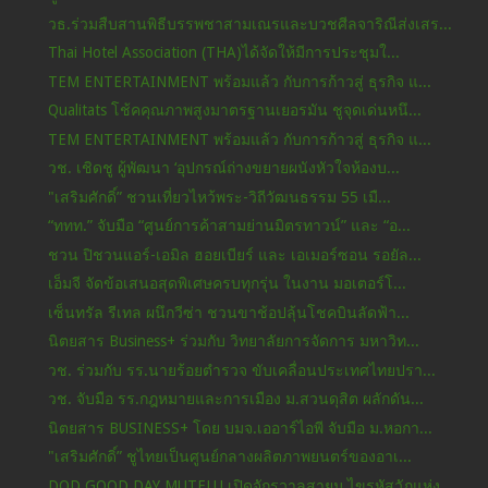
วธ.ร่วมสืบสานพิธีบรรพชาสามเณรและบวชศีลจาริณีส่งเสร...
Thai Hotel Association (THA)ได้จัดให้มีการประชุมใ...
TEM ENTERTAINMENT พร้อมแล้ว กับการก้าวสู่ ธุรกิจ แ...
Qualitats โช้คคุณภาพสูงมาตรฐานเยอรมัน ชูจุดเด่นหนึ...
TEM ENTERTAINMENT พร้อมแล้ว กับการก้าวสู่ ธุรกิจ แ...
วช. เชิดชู ผู้พัฒนา ‘อุปกรณ์ถ่างขยายผนังหัวใจห้องบ...
"เสริมศักดิ์” ชวนเที่ยวไหว้พระ-วิถีวัฒนธรรม 55 เมื...
“ททท.” จับมือ “ศูนย์การค้าสามย่านมิตรทาวน์” และ “อ...
ชวน ปิชวนแอร์-เอมิล ฮอยเบียร์ และ เอเมอร์ซอน รอยัล...
เอ็มจี จัดข้อเสนอสุดพิเศษครบทุกรุ่น ในงาน มอเตอร์โ...
เซ็นทรัล รีเทล ผนึกวีซ่า ชวนขาช้อปลุ้นโชคบินลัดฟ้า...
นิตยสาร Business+ ร่วมกับ วิทยาลัยการจัดการ มหาวิท...
วช. ร่วมกับ รร.นายร้อยตำรวจ ขับเคลื่อนประเทศไทยปรา...
วช. จับมือ รร.กฎหมายและการเมือง ม.สวนดุสิต ผลักดัน...
นิตยสาร BUSINESS+ โดย บมจ.เออาร์ไอพี จับมือ ม.หอกา...
"เสริมศักดิ์” ชูไทยเป็นศูนย์กลางผลิตภาพยนตร์ของอาเ...
DOD GOOD DAY MUTELU เปิดจักรวาลสายมู ไขรหัสวัฏแห่ง...