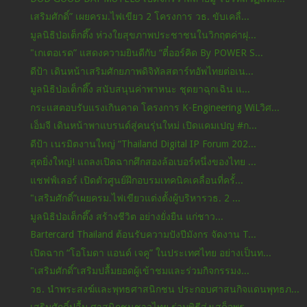
เสริมศักดิ์” เผยครม.ไฟเขียว 2 โครงการ วธ. ขับเคลื่...
มูลนิธิป่อเต็กตึ๊ง ห่วงใยสุขภาพประชาชนในวิกฤตค่าฝุ...
"เกเตอเรด” แสดงความยินดีกับ “ตี๋ออร์คิด By POWER S...
ดีป้า เดินหน้าเสริมศักยภาพดิจิทัลสตาร์ทอัพไทยต่อเน...
มูลนิธิป่อเต็กตึ๊ง สนับสนุนค่าพาหนะ ชุดยาฉุกเฉิน แ...
กระแสตอบรับแรงเกินคาด โครงการ K-Engineering WiLวิศ...
เอ็มจี เดินหน้าพาแบรนด์สู่คนรุ่นใหม่ เปิดแคมเปญ #ก...
ดีป้า เนรมิตงานใหญ่ “Thailand Digital IP Forum 202...
สุดยิ่งใหญ่! แถลงเปิดฉากศึกสองล้อเบอร์หนึ่งของไทย ...
แชฟฟ์เลอร์ เปิดตัวศูนย์ฝึกอบรมเทคนิคเคลื่อนที่ครั้...
"เสริมศักดิ์”เผยครม.ไฟเขียวแต่งตั้งผู้บริหารวธ. 2 ...
มูลนิธิป่อเต็กตึ๊ง สร้างชีวิต อย่างยั่งยืน แก่ชาว...
Bartercard Thailand ต้อนรับความปังปีมังกร จัดงาน T...
เปิดฉาก “โอโมดา แอนด์ เจคู” ในประเทศไทย อย่างเป็นท...
"เสริมศักดิ์”เสริมปลื้มยอดผู้เข้าชมและร่วมกิจกรรมง...
วธ. นำพระสงฆ์และพุทธศาสนิกชน ประกอบศาสนกิจแดนพุทธภ...