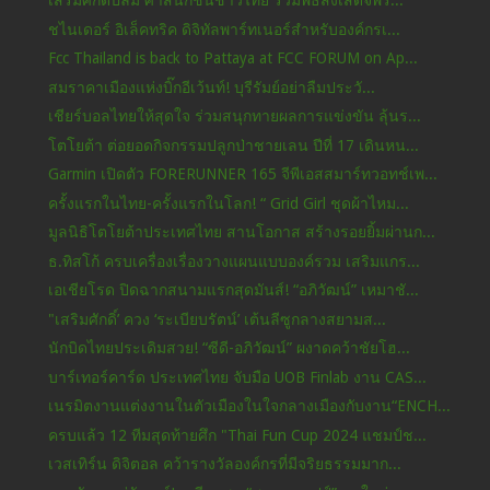
เสริมศักดิ์ปลื้ม ศาสนิกชนชาวไทย ร่วมพิธีส่งเสด็จพร...
ชไนเดอร์ อิเล็คทริค ดิจิทัลพาร์ทเนอร์สำหรับองค์กรเ...
Fcc Thailand is back to Pattaya at FCC FORUM on Ap...
สมราคาเมืองแห่งบิ๊กอีเว้นท์! บุรีรัมย์อย่าลืมประวั...
เชียร์บอลไทยให้สุดใจ ร่วมสนุกทายผลการแข่งขัน ลุ้นร...
โตโยต้า ต่อยอดกิจกรรมปลูกป่าชายเลน ปีที่ 17 เดินหน...
Garmin เปิดตัว FORERUNNER 165 จีพีเอสสมาร์ทวอทช์เพ...
ครั้งแรกในไทย-ครั้งแรกในโลก! “ Grid Girl ชุดผ้าไหม...
มูลนิธิโตโยต้าประเทศไทย สานโอกาส สร้างรอยยิ้มผ่านก...
ธ.ทิสโก้ ครบเครื่องเรื่องวางแผนแบบองค์รวม เสริมแกร...
เอเชียโรด ปิดฉากสนามแรกสุดมันส์! “อภิวัฒน์” เหมาชั...
"เสริมศักดิ์’ ควง ‘ระเบียบรัตน์’ เต้นลีซูกลางสยามส...
นักบิดไทยประเดิมสวย! “ซีดี-อภิวัฒน์” ผงาดคว้าชัยโฮ...
บาร์เทอร์คาร์ด ประเทศไทย จับมือ UOB Finlab งาน CAS...
เนรมิตงานแต่งงานในตัวเมืองในใจกลางเมืองกับงาน“ENCH...
ครบแล้ว 12 ทีมสุดท้ายศึก "Thai Fun Cup 2024 แชมป์ช...
เวสเทิร์น ดิจิตอล คว้ารางวัลองค์กรที่มีจริยธรรมมาก...