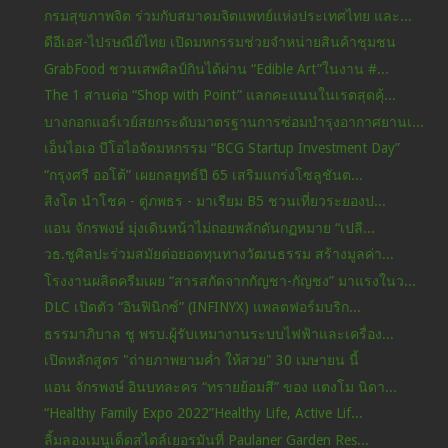
กรมสุขภาพจิต ร่วมกับสมาคมจิตแพทย์แห่งประเทศไทย และ...
ดีอีเอส-ไปรษณีย์ไทย เปิดมหกรรมช่วยจำหน่ายสินค้าชุมชน
GrabFood ชวนเสพศิลป์กินได้ผ่าน “Edible Art”ในงาน #...
The 1 สานต่อ “Shop with Point” แลกคะแนนในเรตสุดคุ้...
บางกอกแอร์เวย์สยกระดับมาตรฐานการซ่อมบำรุงอากาศยานเ...
เอ็นไอเอ บีโอไอจัดมหกรรม “BCG Startup Investment Day”
“กรุงศรี ออโต้” เผยกลยุทธ์ปี 65 เสริมแกร่งโซลูชันต...
สิงโต นำโชค - ตู่ภพธร - มาเรียม B5 ชวนเที่ยวระยองป...
แอน จักรพงษ์ มุ่งเดินหน้าไม่ถอยพลักดันกฏหมาย “เปลี...
วธ.ชูศิลปะร่วมสมัยต่อยอดทุนทางวัฒนธรรม สร้างมูลค่า...
โรงงานผลิตครีมเผย “สารสกัดจากกัญชา-กัญชง” มาแรงในว...
DLC เปิดตัว “อินฟินิกซ์” (INFINYX) แพลตฟอร์มบริก...
ธรรมาภิบาล ชู พรบ.ผู้รับเหมางานระบบไฟฟ้าและเครื่อง...
เปิดหลักสูตร "ถ่ายภาพยามค่ำ ให้สวย" 30 เมษายน นี้
แอน จักรพงษ์ อินบทละคร “ทรายย้อมสี” ของ แตงโม นิดา...
“Healthy Family Expo 2022”Healthy Life, Active Lif...
ลิ้มลองเมนูเด็ดสไตล์เยอรมันที่ Paulaner Garden Res...