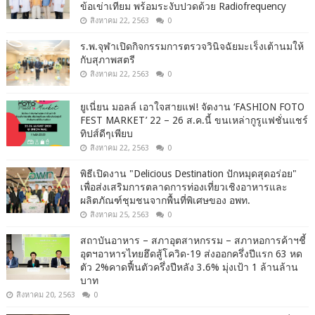
ข้อเข่าเทียม พร้อมระงับปวดด้วย Radiofrequency
สิงหาคม 22, 2563
0
ร.พ.จุฬาเปิดกิจกรรมการตรวจวินิจฉัยมะเร็งเต้านมให้
กับสุภาพสตรี
สิงหาคม 22, 2563
0
ยูเนี่ยน มอลล์ เอาใจสายแฟ! จัดงาน ‘FASHION FOTO
FEST MARKET’ 22 – 26 ส.ค.นี้ ขนเหล่ากูรูแฟชั่นแชร์
ทิปส์ดีๆเพียบ
สิงหาคม 22, 2563
0
พิธีเปิดงาน "Delicious Destination ปักหมุดสุดอร่อย"
เพื่อส่งเสริมการตลาดการท่องเที่ยวเชิงอาหารและ
ผลิตภัณฑ์ชุมชนจากพื้นที่พิเศษของ อพท.
สิงหาคม 25, 2563
0
สถาบันอาหาร – สภาอุตสาหกรรม – สภาหอการค้าฯชี้
อุตฯอาหารไทยฮึดสู้โควิด-19 ส่งออกครึ่งปีแรก 63 หด
ตัว 2%คาดฟื้นตัวครึ่งปีหลัง 3.6% มุ่งเป้า 1 ล้านล้าน
บาท
สิงหาคม 20, 2563
0