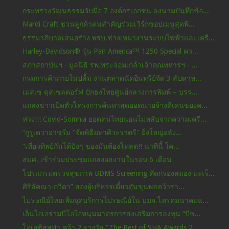
กระทรวงวัฒนธรรมจับมือ 7 องค์กรเอกชน ลงนามบันทึกข้อ...
Mardi Craft ชวนลูกค้าคนสำคัญร่วมเวิร์กชอปเมนูสุดพิ...
ธรรมาภิบาลเสนอร่าง พรบ.ช่างเหมางานระบบไฟฟ้าและเครื...
Harley-Davidson® รุ่น Pan America™ 1250 Special คว...
สภาสถาบันฯ - มูลนิธิ รพ.พระจอมเกล้าเจ้าคุณทหารฯ - ...
กรมการค้าภายในปลื้ม งานตลาดนัดอินทรีย์จัด 3 สัปดาห...
เมสเซ่ ดุสเซลดอร์ฟ ปักธงไทยศูนย์กลางการพิมพ์ – บรร...
แถลงข่าวเปิดตัวโครงการค้นหาสุดยอดนายจ้างดีเด่นของค...
ห่วง!!! Covid-Somnia ยอดคนไทยนอนไม่หลับจากความเครี...
“กูรูเดวาอาชรัม "จัดพิธีมหาศิวะราตรี" ยิ่งใหญ่อลัง...
“เที่ยวทิพย์กันได้ปังๆ ของมันต้องโหลด!! นาทีนี้ ใค...
สมศ. เข้าร่วมประชุมแถลงผลงานในรอบ 6 เดือน
โปรแกรมตรวจสุขภาพ BDMS Screening คัดกรองสมอง มะเร็...
ศิริลัคณา-กวิตา” สองผู้บริหารเตี๋ยวตุ๋นขุนพลคว้ารา...
ไปรษณีย์ไทยเพิ่มจุดบริการไปรษณีย์ใน บมจ.โทรคมนาคมแ...
เอ็นไอเอร่วมบีโอไอหนุนมาตรการส่งเสริมการลงทุน “บีซ...
โอเอซิสสปา คว้า 2 รางวัล "The Best of SHA Awards 2...