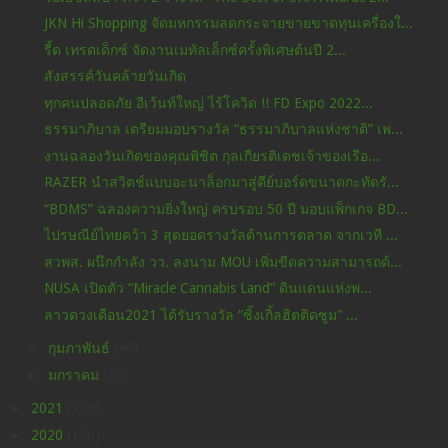
JKN Hi Shopping จัดมหกรรมลดกระจายขายขาดทุนเครื่องใ...
รี้ด เทรดเด็กซ์ จัดงานเมทัลเล็กซ์ครั้งพิเศษต้นปี 2...
สังสรรค์วันคล้ายวันเกิด
ทุกคนปลอดภัย อีเว้นท์ใหญ่ ไร้โควิด !! FD Expo 2022...
ธรรมาภิบาล เตรียมมอบรางวัล “ธรรมาภิบาลแห่งชาติ” เพ...
งานฉลองวันเกิดของคุณพิชิต กุลเกียรติเดชเจ้าของเรือ...
RAZER นำสวิตช์แบบอะนาล็อกมาสู่คีย์บอร์ดขนาดกะทัดรั...
“BDMS” ฉลองความยิ่งใหญ่ ครบรอบ 50 ปี มอบแพ็กเกจ BD...
ไปรษณีย์ไทยคว้า 3 สุดยอดรางวัลด้านการตลาด จากเวที ...
สวพส. ผนึกกำลัง วว. ลงนาม MOU เพิ่มขีดความสามารถด้...
NUSA เปิดตัว “Miracle Cannabis Land” ดินแดนแห่งพ...
ลาวดวงเดือน2021 ได้รับรางวัล “ซิ้งเกิ้ลฮิตติดซูม” ...
►
กุมภาพันธ์
(46)
►
มกราคม
(33)
►
2021
(396)
►
2020
(176)