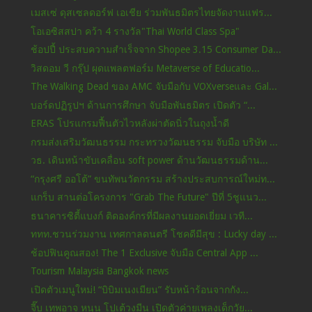
เมสเซ่ ดุสเซลดอร์ฟ เอเชีย ร่วมพันธมิตรไทยจัดงานแฟร...
โอเอซิสสปา คว้า 4 รางวัล"Thai World Class Spa"
ช้อปปี้ ประสบความสำเร็จจาก Shopee 3.15 Consumer Da...
วิสดอม วี กรุ๊ป ผุดแพลตฟอร์ม Metaverse of Educatio...
The Walking Dead ของ AMC จับมือกับ VOXverseและ Gal...
บอร์ดปฏิรูปฯ ด้านการศึกษา จับมือพันธมิตร เปิดตัว “...
ERAS โปรแกรมฟื้นตัวไวหลังผ่าตัดนิ่วในถุงน้ำดี
กรมส่งเสริมวัฒนธรรม กระทรวงวัฒนธรรม จับมือ บริษัท ...
วธ. เดินหน้าขับเคลื่อน soft power ด้านวัฒนธรรมด้าน...
“กรุงศรี ออโต้” ขนทัพนวัตกรรม สร้างประสบการณ์ใหม่ท...
แกร็บ สานต่อโครงการ "Grab The Future" ปีที่ 5ชูแนว...
ธนาคารซิตี้แบงก์ ติดองค์กรที่มีผลงานยอดเยี่ยม เวที...
ททท.ชวนร่วมงาน เทศกาลดนตรี โชคดีมีสุข : Lucky day ...
ช้อปฟินคูณสอง! The 1 Exclusive จับมือ Central App ...
Tourism Malaysia Bangkok news
เปิดตัวเมนูใหม่! “บิบิมเนงเมียน” รับหน้าร้อนจากกัง...
จี๊บ เทพอาจ หนุน โปเต้วงมีน เปิดตัวค่ายเพลงเด็กวัย...