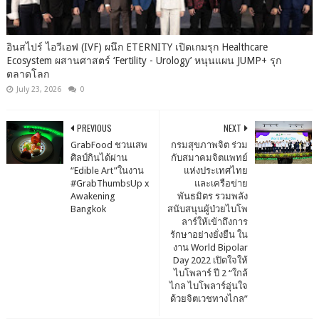
อินสไปร์ ไอวีเอฟ (IVF) ผนึก ETERNITY เปิดเกมรุก Healthcare
Ecosystem ผสานศาสตร์ ‘Fertility - Urology’ หนุนแผน JUMP+ รุก
ตลาดโลก
July 23, 2026
0
PREVIOUS
NEXT
GrabFood ชวนเสพ
กรมสุขภาพจิต ร่วม
ศิลป์กินได้ผ่าน
กับสมาคมจิตแพทย์
“Edible Art”ในงาน
แห่งประเทศไทย
#GrabThumbsUp x
และเครือข่าย
Awakening
พันธมิตร รวมพลัง
Bangkok
สนับสนุนผู้ป่วยไบโพ
ลาร์ให้เข้าถึงการ
รักษาอย่างยั่งยืน ใน
งาน World Bipolar
Day 2022 เปิดใจให้
ไบโพลาร์ ปี 2 “ใกล้
ไกล ไบโพลาร์อุ่นใจ
ด้วยจิตเวชทางไกล”