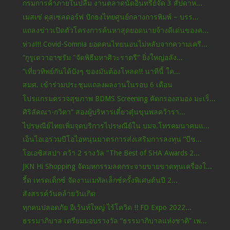
กรมการค้าภายในปลื้ม งานตลาดนัดอินทรีย์จัด 3 สัปดาห...
เมสเซ่ ดุสเซลดอร์ฟ ปักธงไทยศูนย์กลางการพิมพ์ – บรร...
แถลงข่าวเปิดตัวโครงการค้นหาสุดยอดนายจ้างดีเด่นของค...
ห่วง!!! Covid-Somnia ยอดคนไทยนอนไม่หลับจากความเครี...
“กูรูเดวาอาชรัม "จัดพิธีมหาศิวะราตรี" ยิ่งใหญ่อลัง...
“เที่ยวทิพย์กันได้ปังๆ ของมันต้องโหลด!! นาทีนี้ ใค...
สมศ. เข้าร่วมประชุมแถลงผลงานในรอบ 6 เดือน
โปรแกรมตรวจสุขภาพ BDMS Screening คัดกรองสมอง มะเร็...
ศิริลัคณา-กวิตา” สองผู้บริหารเตี๋ยวตุ๋นขุนพลคว้ารา...
ไปรษณีย์ไทยเพิ่มจุดบริการไปรษณีย์ใน บมจ.โทรคมนาคมแ...
เอ็นไอเอร่วมบีโอไอหนุนมาตรการส่งเสริมการลงทุน “บีซ...
โอเอซิสสปา คว้า 2 รางวัล "The Best of SHA Awards 2...
JKN Hi Shopping จัดมหกรรมลดกระจายขายขาดทุนเครื่องใ...
รี้ด เทรดเด็กซ์ จัดงานเมทัลเล็กซ์ครั้งพิเศษต้นปี 2...
สังสรรค์วันคล้ายวันเกิด
ทุกคนปลอดภัย อีเว้นท์ใหญ่ ไร้โควิด !! FD Expo 2022...
ธรรมาภิบาล เตรียมมอบรางวัล “ธรรมาภิบาลแห่งชาติ” เพ...