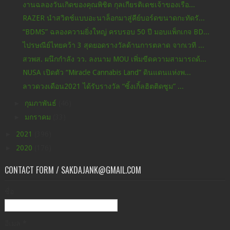
งานฉลองวันเกิดของคุณพิชิต กุลเกียรติเดชเจ้าของเรือ...
RAZER นำสวิตช์แบบอะนาล็อกมาสู่คีย์บอร์ดขนาดกะทัดรั...
“BDMS” ฉลองความยิ่งใหญ่ ครบรอบ 50 ปี มอบแพ็กเกจ BD...
ไปรษณีย์ไทยคว้า 3 สุดยอดรางวัลด้านการตลาด จากเวที ...
สวพส. ผนึกกำลัง วว. ลงนาม MOU เพิ่มขีดความสามารถด้...
NUSA เปิดตัว “Miracle Cannabis Land” ดินแดนแห่งพ...
ลาวดวงเดือน2021 ได้รับรางวัล “ซิ้งเกิ้ลฮิตติดซูม” ...
►
กุมภาพันธ์
(46)
►
มกราคม
(33)
►
2021
(396)
►
2020
(176)
CONTACT FORM / SAKDAJANK@GMAIL.COM
ชื่อ
อีเมล
*