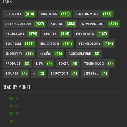
TAGS
(810)
(660)
(566)
LIFESTYLE
BUSINESS
GOVERNMENT
(427)
(358)
(301)
ARTS & CULTURE
SOCIAL
NEW PRODUCT
(279)
(216)
(187)
HIGHLIGHT
SPORTS
ENTERTAIN
(178)
(164)
(154)
TOURISM
EDUCATION
TECHNOLOGY
(63)
(10)
(5)
INDUSTRY
ท่องเที่ยว
AGRICULTURE
(5)
(4)
(4)
(4)
PRODUCT
NEW
SOCIA
TECHNOLOG
(4)
(2)
(1)
(1)
TOURIS
ฝ
EDUCTION
LIFESTYL
READ BY MONTH
►
2026
(296)
►
2025
(438)
►
2024
(598)
►
2023
(630)