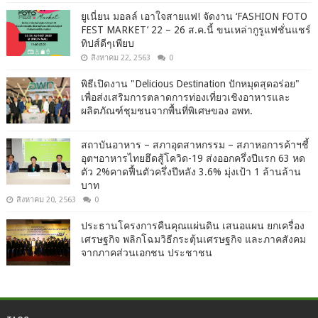
ยูเนี่ยน มอลล์ เอาใจสายแฟ! จัดงาน ‘FASHION FOTO
FEST MARKET’ 22 – 26 ส.ค.นี้ ขนเหล่ากูรูแฟชั่นแชร์
ทิปส์ดีๆเพียบ
สิงหาคม 22, 2563
0
พิธีเปิดงาน "Delicious Destination ปักหมุดสุดอร่อย"
เพื่อส่งเสริมการตลาดการท่องเที่ยวเชิงอาหารและ
ผลิตภัณฑ์ชุมชนจากพื้นที่พิเศษของ อพท.
สถาบันอาหาร – สภาอุตสาหกรรม – สภาหอการค้าฯชี้
อุตฯอาหารไทยฮึดสู้โควิด-19 ส่งออกครึ่งปีแรก 63 หด
ตัว 2%คาดฟื้นตัวครึ่งปีหลัง 3.6% มุ่งเป้า 1 ล้านล้าน
บาท
สิงหาคม 20, 2563
0
ประธานโครงการคืนคุณแผ่นดิน เสนอแผน ยกเครื่อง
เศรษฐกิจ พลิกโฉมวิธีกระตุ้นเศรษฐกิจ และภาคสังคม
จากภาคส่วนเอกชน ประชาชน