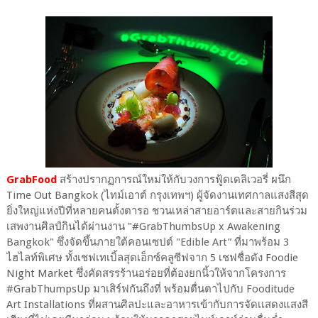
GrabFood
สร้างปรากฏการณ์ใหม่ให้กับวงการฟู้ดเดลิเวอรี่ ผนึก
Time Out Bangkok (ไทม์เอาต์ กรุงเทพฯ) ผู้จัดงานเทศกาลแสงสีสุด
ยิ่งใหญ่แห่งปีที่หลายคนตั้งตารอ ชวนเหล่าสายอาร์ตและสายกินร่วม
เสพงานศิลป์กินได้ผ่านงาน "#GrabThumbsUp x Awakening
Bangkok" ซึ่งจัดขึ้นภายใต้คอนเซปต์ "Edible Art” ที่มาพร้อม 3
ไฮไลท์พิเศษ ทั้งเชฟเทเบิ้ลสุดเอ็กซ์คลูซีฟจาก 5 เชฟชื่อดัง Foodie
Night Market ซึ่งคัดสรรร้านอร่อยที่ต้องยกนิ้วให้จากโครงการ
#GrabThumpsUp มาเสิร์ฟกันถึงที่ พร้อมตื่นตาไปกับ Fooditude
Art Installations ที่ผสานศิลปะและอาหารเข้ากับการจัดเเสดงแสงสี