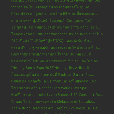
เอ็นไอเอ บีโอไอจัดมหกรรม “BCG Startup Investment Day”
“กรุงศรี ออโต้” เผยกลยุทธ์ปี 65 เสริมแกร่งโซลูชันต...
สิงโต นำโชค - ตู่ภพธร - มาเรียม B5 ชวนเที่ยวระยองป...
แอน จักรพงษ์ มุ่งเดินหน้าไม่ถอยพลักดันกฏหมาย “เปลี...
วธ.ชูศิลปะร่วมสมัยต่อยอดทุนทางวัฒนธรรม สร้างมูลค่า...
โรงงานผลิตครีมเผย “สารสกัดจากกัญชา-กัญชง” มาแรงในว...
DLC เปิดตัว “อินฟินิกซ์” (INFINYX) แพลตฟอร์มบริก...
ธรรมาภิบาล ชู พรบ.ผู้รับเหมางานระบบไฟฟ้าและเครื่อง...
เปิดหลักสูตร "ถ่ายภาพยามค่ำ ให้สวย" 30 เมษายน นี้
แอน จักรพงษ์ อินบทละคร “ทรายย้อมสี” ของ แตงโม นิดา...
“Healthy Family Expo 2022”Healthy Life, Active Lif...
ลิ้มลองเมนูเด็ดสไตล์เยอรมันที่ Paulaner Garden Res...
เมสเซ่ ดุสเซลดอร์ฟ เอเชีย ร่วมพันธมิตรไทยจัดงานแฟร...
โอเอซิสสปา คว้า 4 รางวัล"Thai World Class Spa"
ช้อปปี้ ประสบความสำเร็จจาก Shopee 3.15 Consumer Da...
วิสดอม วี กรุ๊ป ผุดแพลตฟอร์ม Metaverse of Educatio...
The Walking Dead ของ AMC จับมือกับ VOXverseและ Gal...