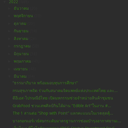
▼
2022
(449)
►
ธันวาคม
(20)
►
พฤศจิกายน
(38)
►
ตุลาคม
(23)
►
กันยายน
(14)
►
สิงหาคม
(26)
►
กรกฎาคม
(50)
►
มิถุนายน
(38)
►
พฤษภาคม
(49)
►
เมษายน
(48)
▼
มีนาคม
(64)
“ธรรมาภิบาล พร้อมมอบทุนการศึกษา”
กรมสุขภาพจิต ร่วมกับสมาคมจิตแพทย์แห่งประเทศไทย และ...
ดีอีเอส-ไปรษณีย์ไทย เปิดมหกรรมช่วยจำหน่ายสินค้าชุมชน
GrabFood ชวนเสพศิลป์กินได้ผ่าน “Edible Art”ในงาน #...
The 1 สานต่อ “Shop with Point” แลกคะแนนในเรตสุดคุ้...
บางกอกแอร์เวย์สยกระดับมาตรฐานการซ่อมบำรุงอากาศยานเ...