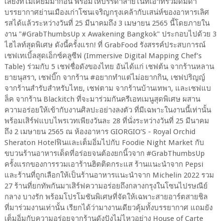
เสียงที่ไม่เคยมีมาก่อน พร้อมให้บรรดาสายไนท์เอาท์ร่วมดื่มด่ำ
บรรยากาศย่านเมืองเก่าโซนเจริญกรุงเคล้ากับเสน่ห์ของอาหารเลิศ
รสได้แล้วระหว่างวันที่ 25 มีนาคมถึง 3 เมษายน 2565 นี้โดยภายใน
งาน "#GrabThumbsUp x Awakening Bangkok" ประกอบไปด้วย 3
ไฮไลท์สุดพิเศษ ดังนี้ครั้งแรก! ที่ GrabFood รังสรรค์ประสบการณ์
เชฟเทเบิ้ลสุดเอ็กซ์คลูซีฟ (Immersive Digital Mapping Chef’s
Table) ร่วมกับ 5 เชฟชื่อดังของไทย อันได้แก่ เชฟต้น จากร้านหลาน
ยายนุสรา, เชฟบิ๊ก จากร้าน #อยากทำแต่ไม่อยากกิน, เชฟปริญญ์
จากร้านสำรับสำหรับไทย, เชฟตาม จากร้านบ้านเทพา, และเชฟแบ
ล็ค จากร้าน Blackitch ที่จะมาร่วมกันครีเอทเมนูสุดพิเศษ ผสาน
ความอร่อยให้เข้ากับงานศิลปะอย่างลงตัว ที่มีเฉพาะในงานนี้เท่านั้น
พร้อมเสิร์ฟแบบไพรเวทเพียงวันละ 28 ที่นั่งระหว่างวันที่ 25 มีนาคม
ถึง 2 เมษายน 2565 ณ ห้องอาหาร GIORGIO’S - Royal Orchid
Sheraton Hotelฟินและเต็มอิ่มไปกับ Foodie Night Market กับ
ขบวนร้านอาหารเด็ดที่อร่อยจนต้องยกนิ้วจาก #GrabThumbsUp
ครั้งแรกของการรวมเอาร้านฮิตติดกระแส ร้านแนะนำจาก Pepsi
และร้านที่ถูกเลือกให้เป็นร้านอาหารแนะนำจาก Michelin 2022 รวม
27 ร้านที่ยกทัพกันมาเสิร์ฟความอร่อยถึงกลางกรุงในโซนไปรษณีย์
กลาง บางรัก พร้อมโปรโมชันพิเศษที่จัดให้เฉพาะสายอาร์ตสายชิล
ที่มาร่วมงานเท่านั้น เรียกได้ว่ามางานเดียวคุ้มทั้งบรรยากาศ แถมยัง
เต็มอิ่มกับความอร่อยจากร้านดังปังไม่ไหวอย่าง House of Carte