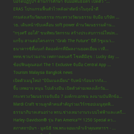
บอร์ดปฏิรูปฯ ด้านการศึกษา จับมือพันธมิตร เปิดตัว “...
ERAS โปรแกรมฟื้นตัวไวหลังผ่าตัดนิ่วในถุงน้ำดี
กรมส่งเสริมวัฒนธรรม กระทรวงวัฒนธรรม จับมือ บริษัท ...
วธ. เดินหน้าขับเคลื่อน soft power ด้านวัฒนธรรมด้าน...
“กรุงศรี ออโต้” ขนทัพนวัตกรรม สร้างประสบการณ์ใหม่ท...
แกร็บ สานต่อโครงการ "Grab The Future" ปีที่ 5ชูแนว...
ธนาคารซิตี้แบงก์ ติดองค์กรที่มีผลงานยอดเยี่ยม เวที...
ททท.ชวนร่วมงาน เทศกาลดนตรี โชคดีมีสุข : Lucky day ...
ช้อปฟินคูณสอง! The 1 Exclusive จับมือ Central App ...
Tourism Malaysia Bangkok news
เปิดตัวเมนูใหม่! “บิบิมเนงเมียน” รับหน้าร้อนจากกัง...
จี๊บ เทพอาจ หนุน โปเต้วงมีน เปิดตัวค่ายเพลงเด็กวัย...
กระทรวงวัฒนธรรมจับมือ 7 องค์กรเอกชน ลงนามบันทึกข้อ...
Mardi Craft ชวนลูกค้าคนสำคัญร่วมเวิร์กชอปเมนูสุดพิ...
ธรรมาภิบาลเสนอร่าง พรบ.ช่างเหมางานระบบไฟฟ้าและเครื...
Harley-Davidson® รุ่น Pan America™ 1250 Special คว...
สภาสถาบันฯ - มูลนิธิ รพ.พระจอมเกล้าเจ้าคุณทหารฯ - ...