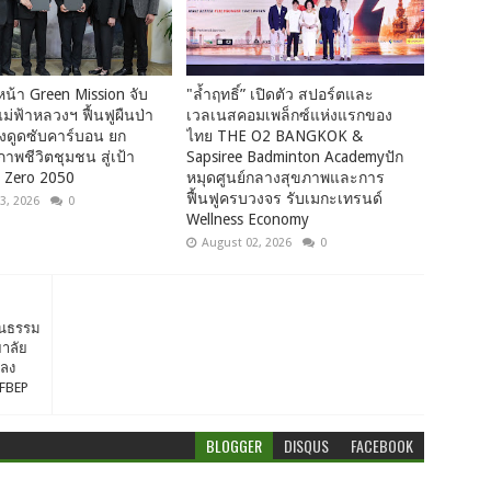
น้า Green Mission จับ
"ล้ำฤทธิ์” เปิดตัว สปอร์ตและ
แม่ฟ้าหลวงฯ ฟื้นฟูผืนป่า
เวลเนสคอมเพล็กซ์แห่งแรกของ
่งดูดซับคาร์บอน ยก
ไทย THE O2 BANGKOK &
าพชีวิตชุมชน สู่เป้า
Sapsiree Badminton Academyปัก
 Zero 2050
หมุดศูนย์กลางสุขภาพและการ
ฟื้นฟูครบวงจร รับเมกะเทรนด์
3, 2026
0
Wellness Economy
August 02, 2026
0
ฒนธรรม
ยาลัย
มลง
CFBEP
BLOGGER
DISQUS
FACEBOOK