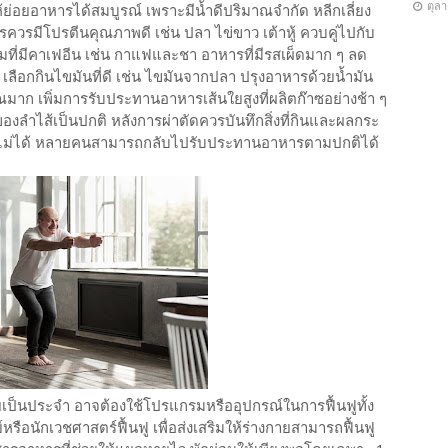
ตุล
ย่อยอาหารได้สมบูรณ์ เพราะมีน้ำดีปริมาณจำกัด หลีกเลี่ยง
ควรมีโปรตีนคุณภาพดี เช่น ปลา ไข่ขาว เต้าหู้ ควบคู่ไปกับ
งดื่มที่มีคาเฟอีน เช่น กาแฟและชา อาหารที่มีรสเผ็ดมาก ๆ ลด
 เลือกกินไขมันที่ดี เช่น ไขมันจากปลา ปรุงอาหารด้วยน้ำมัน
มาณมาก เพิ่มการรับประทานอาหารเส้นใยสูงที่ผลิตก๊าซอย่างช้า ๆ
งลำไส้เป็นปกติ หลังการผ่าตัดควรบันทึกสิ่งที่กินและผลกระ
นไม่ได้ หลายคนสามารถกลับไปรับประทานอาหารตามปกติได้
กายเป็นประจำ อาจต้องใช้โปรแกรมหรืออุปกรณ์ในการฟื้นฟูทั้ง
ือนักเวชศาสตร์ฟื้นฟู เพื่อส่งเสริมให้ร่างกายสามารถฟื้นฟู