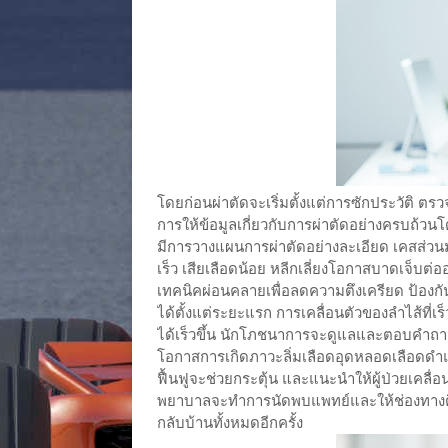
โดยก่อนผ่าตัดจะเริ่มตั้งแต่การซักประวัติ ตร
การให้ข้อมูลเกี่ยวกับการผ่าตัดอย่างครบถ้วน
มีการวางแผนการผ่าตัดอย่างละเอียด เคสส่วนมาก
เร็ว เสียเลือดน้อย หลีกเลี่ยงโอกาสบาดเจ็บต่
เทคนิคผ่อนคลายเพื่อลดความตึงเครียด ป้อง
ได้ตั้งแต่ระยะแรก การเคลื่อนตัวของลำไส้ที่เร
ได้เร็วขึ้น นักโภชนาการจะดูแลและตอบคำถามอย
โอกาสการเกิดภาวะลิ่มเลือดอุดหลอดเลือดด
ฟื้นฟูจะช่วยกระตุ้น และแนะนำให้ผู้ป่วยเคลื่อนไ
พยาบาลจะทำการนัดพบแพทย์และให้ช่องทางติ
กลับบ้านทั้งหมดอีกครั้ง