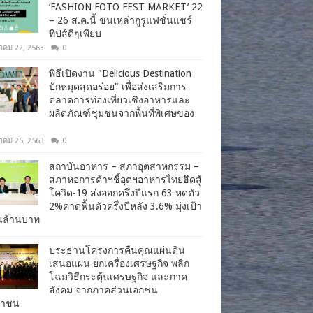
‘FASHION FOTO FEST MARKET’ 22
– 26 ส.ค.นี้ ขนเหล่ากูรูแฟชั่นแชร์
ทิปส์ดีๆเพียบ
าคม 22, 2563
0
พิธีเปิดงาน "Delicious Destination
ปักหมุดสุดอร่อย" เพื่อส่งเสริมการ
ตลาดการท่องเที่ยวเชิงอาหารและ
ผลิตภัณฑ์ชุมชนจากพื้นที่พิเศษของ
าคม 25, 2563
0
สถาบันอาหาร – สภาอุตสาหกรรม –
สภาหอการค้าฯชี้อุตฯอาหารไทยฮึดสู้
โควิด-19 ส่งออกครึ่งปีแรก 63 หดตัว
2%คาดฟื้นตัวครึ่งปีหลัง 3.6% มุ่งเป้า
านล้านบาท
ประธานโครงการคืนคุณแผ่นดิน
เสนอแผน ยกเครื่องเศรษฐกิจ พลิก
โฉมวิธีกระตุ้นเศรษฐกิจ และภาค
สังคม จากภาคส่วนเอกชน
ชาชน