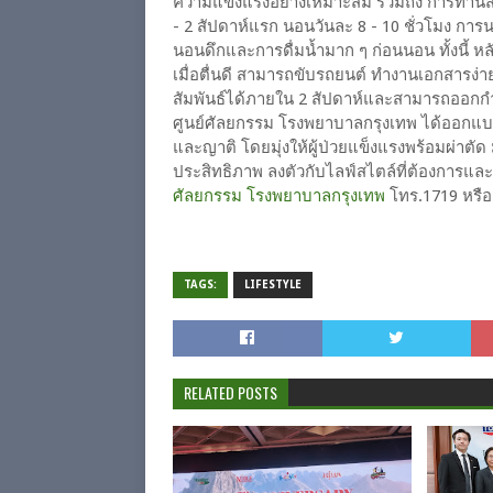
ความแข็งแรงอย่างเหมาะสม รวมถึง การทานสา
- 2 สัปดาห์แรก นอนวันละ 8 - 10 ชั่วโมง การน
นอนดึกและการดื่มน้ำมาก ๆ ก่อนนอน ทั้งนี้ หลั
เมื่อตื่นดี สามารถขับรถยนต์ ทำงานเอกสารง่าย 
สัมพันธ์ได้ภายใน 2 สัปดาห์และสามารถออกกำล
ศูนย์ศัลยกรรม โรงพยาบาลกรุงเทพ ได้ออกแบบ
และญาติ โดยมุ่งให้ผู้ป่วยแข็งแรงพร้อมผ่าตัด มั
ประสิทธิภาพ ลงตัวกับไลฟ์สไตล์ที่ต้องการและคื
ศัลยกรรม โรงพยาบาลกรุงเทพ
โทร.1719 หรื
TAGS:
LIFESTYLE
RELATED POSTS