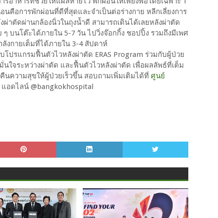
รอาหารที่ช่วยให้แผลหายไว พักผ่อนให้เพียงพอโดยเฉพาะ 1
อนคือการพักผ่อนที่ดีที่สุดและจำเป็นต่อร่างกาย หลีกเลี่ยงการ
งผ่าตัดผ่านกล้องนิ่วในถุงน้ำดี สามารถเดินได้เลยหลังผ่าตัด
ๆ บนโต๊ะได้ภายใน 5-7 วัน ไปวิ่งจ๊อกกิ้ง ชอปปิ้ง รวมถึงมีเพศ
ังกายเต็มที่ได้ภายใน 3-4 สัปดาห์
โปรแกรมฟื้นตัวไวหลังผ่าตัด ERAS Program ร่วมกับผู้ป่วย
่นใจระหว่างผ่าตัด และฟื้นตัวไวหลังผ่าตัด เพื่อผลลัพธ์ที่เต็ม
นความสุขให้ผู้ป่วยเร็วขึ้น สอบถามเพิ่มเติมได้ที่
ศูนย์
อ แอดไลน์ @bangkokhospital