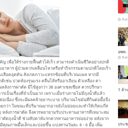
สิงห
อพท.
สิงห
สำคัญ เพื่อให้ร่างกายฟื้นตัวได้เร็ว สามารถดำเนินชีวิตอย่างปกติ
่อยอาหาร ผู้ป่วยควรเคลื่อนไหวหรือทำกิจกรรมตามปกติโดยเร็ว
ลิ่มเลือดอุดตัน สังเกตภาวะแทรกซ้อนที่บริเวณแผล หากมี
เช่น ปวดท้องรุนแรง คลื่นไส้หรืออาเจียน ตัวเหลือง ตา
นหลังการผ่าตัด มีไข้สูงกว่า 38 องศาเซลเซียส ควรปรึกษา
1 ล้
ป็นเรื่องที่จำเป็นมาก เพราะเมื่อร่างกายไม่มีถุงน้ำดีแล้ว
ต่อเนื่อง ซึ่งจะมีผลคล้ายยาระบาย ปริมาณไขมันที่กินต่อมื้อจึง
่ายกว่า ในขณะที่ปริมาณมากอาจยังไม่ย่อยและทำให้เกิดแก๊ส
 ๆ หลังการผ่าตัด จึงควรพยายามรับประทานอาหารที่เหมาะสม
ตัดถุงน้ำดี ช่วงสัปดาห์แรกควรทานอาหารย่อยง่าย หลังจาก
ประ
คุณภาพมื้อเล็กและบ่อยขึ้น แบ่งทานวันละ 4 - 6 มื้อ เพิ่ม