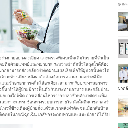
สิงห
วจร่างกายอย่างละเอียด และตรวจพิเศษเพิ่มเติมในรายที่จำเป็น
โดยทีมศัลยแพทย์และพยาบาล ระหว่างผ่าตัดนิ่วในถุงน้ำดีต้อง
สามารถส่องกล้องผ่าตัดผ่านแผลเล็กเพื่อให้ผู้ป่วยฟื้นตัวได้
ออวัยวะข้างเคียง หลังผ่าตัดต้องจัดการความปวดอย่างดี ฝึก
กันและรักษาอาการคลื่นไส้อาเจียน สามารถรับประทานอาหาร
ปวดด้
็วขึ้น ทำให้ผู้ป่วยมีการฟื้นตัว รับประทานอาหาร และกลับบ้าน
่างใกล้ชิด การเคลื่อนไหวร่างกายล่าช้าหลังผ่าตัดจะเพิ่ม
ำและภาวะแทรกซ้อนทางระบบการหายใจ ดังนั้นทีมเวชศาสตร์
หวที่ข้างเตียงผู้ป่วยตั้งแต่วันแรกหลังผ่าตัด จนเมื่อกลับบ้าน
ดต่อในกรณีฉุกเฉิน เภสัชกรจะทบทวนและแนะนำยาที่ได้รับ