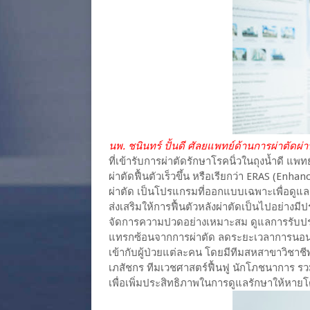
นพ. ชนินทร์ ปั้นดี ศัลยแพทย์ด้านการผ่าตัดผ
ที่เข้ารับการผ่าตัดรักษาโรคนิ่วในถุงน้ำดี แพท
ผ่าตัดฟื้นตัวเร็วขึ้น หรือเรียกว่า ERAS (Enh
ผ่าตัด เป็นโปรแกรมที่ออกแบบเฉพาะเพื่อดูแลรัก
ส่งเสริมให้การฟื้นตัวหลังผ่าตัดเป็นไปอย่างม
จัดการความปวดอย่างเหมาะสม ดูแลการรับประ
แทรกซ้อนจากการผ่าตัด ลดระยะเวลาการนอนโ
เข้ากับผู้ป่วยแต่ละคน โดยมีทีมสหสาขาวิชาช
เภสัชกร ทีมเวชศาสตร์ฟื้นฟู นักโภชนาการ รวม
เพื่อเพิ่มประสิทธิภาพในการดูแลรักษาให้หายโด