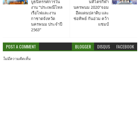
บูธนิทรรศการใน
นทีไตรกีฬา
งาน “ประเพณีไหล
นครพนม 2020"จอม
เรือไฟและงาน
อึดแดนปลาดิบ และ
กาชาดจังหวัด
ช่อทิพย์ กันอ่วม คว้า
นครพนม ประจำปี
แชมป์
2563”
POST A COMMENT
BLOGGER
DISQUS
FACEBOOK
ไม่มีความคิดเห็น