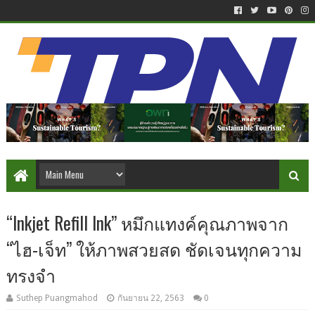
“Inkjet Refill Ink” หมึกแทงค์คุณภาพจาก
“ไฮ-เจ็ท” ให้ภาพสวยสด ชัดเจนทุกความ
ทรงจำ
Suthep Puangmahod
กันยายน 22, 2563
0