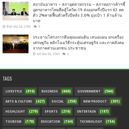
สถาบันอาหาร – สภาอุตสาหกรรม – สภาหอการค้าฯชี้
อุตฯอาหารไทยฮึดสู้โควิด-19 ส่งออกครึ่งปีแรก 63 หด
ตัว 2%คาดฟื้นตัวครึ่งปีหลัง 3.6% มุ่งเป้า 1 ล้านล้าน
บาท
สิงหาคม 20, 2563
0
ประธานโครงการคืนคุณแผ่นดิน เสนอแผน ยกเครื่อง
เศรษฐกิจ พลิกโฉมวิธีกระตุ้นเศรษฐกิจ และภาคสังคม
จากภาคส่วนเอกชน ประชาชน
ตุลาคม 02, 2563
0
TAGS
(810)
(660)
(566)
LIFESTYLE
BUSINESS
GOVERNMENT
(427)
(358)
(301)
ARTS & CULTURE
SOCIAL
NEW PRODUCT
(279)
(216)
(187)
HIGHLIGHT
SPORTS
ENTERTAIN
(178)
(164)
(154)
TOURISM
EDUCATION
TECHNOLOGY