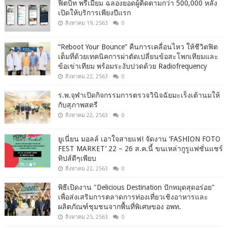
ฟิตบิท พรีเมียม ฉลองยอดผู้ติดตามกว่า 500,000 หลัง
เปิดให้บริการเพียงปีแรก
สิงหาคม 19, 2563
0
“Reboot Your Bounce” คืนการเคลื่อนไหว ให้ชีวิตฟิต
เต็มที่ด้วยเทคนิคการผ่าตัดเปลี่ยนข้อสะโพกเทียมและ
ข้อเข่าเทียม พร้อมระงับปวดด้วย Radiofrequency
สิงหาคม 22, 2563
0
ร.พ.จุฬาเปิดกิจกรรมการตรวจวินิจฉัยมะเร็งเต้านมให้
กับสุภาพสตรี
สิงหาคม 22, 2563
0
ยูเนี่ยน มอลล์ เอาใจสายแฟ! จัดงาน ‘FASHION FOTO
FEST MARKET’ 22 – 26 ส.ค.นี้ ขนเหล่ากูรูแฟชั่นแชร์
ทิปส์ดีๆเพียบ
สิงหาคม 22, 2563
0
พิธีเปิดงาน "Delicious Destination ปักหมุดสุดอร่อย"
เพื่อส่งเสริมการตลาดการท่องเที่ยวเชิงอาหารและ
ผลิตภัณฑ์ชุมชนจากพื้นที่พิเศษของ อพท.
สิงหาคม 25, 2563
0