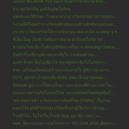
เมเจอร์ ซีนีเพล็กซ์ กรุ้ป มอบรายได้การจำหน่ายเซ็ทป...
ประชุมวิสามัญ มูลนิธิภูมิพโลภิกขุ
แพทย์แนะวิธีรักษา ‘โรคเบาหวาน’ นวัตกรรมยา ตรวจสุขภ...
ไปรษณีย์ไทยคว้ารางวัลองค์กรต้นแบบด้านสิทธิมนุษยชนด...
กระทรวงวัฒนธรรมให้การสนับสนุน เดอะสเน็ค นางพญางู ส...
ซีเอ็มเอ็มยู เปิดตัววัคซีนการตลาด ฝ่าวิกฤตโควิด-19
ชวนคนไทยเที่ยวใกล้กรุง@ชัยนาทในงาน Amazing Chainat...
ปั่นทัวร์ริ่งเที่ยวอุทัย สุดประทับใจ ร่วมย้อมผ้าชม...
อุบลฯ คึกคัก ปั่นไปเที่ยวไป สนุกสุดประทับใจในกิจกร...
สจล. เตรียมผลิตหนังสร้างแรงบันดาลใจ ผู้พิการทางการ...
GSTC สูตรสำเร็จท่องเที่ยวยั่งยืน อพท.เล็งขยายผลคุม...
Bidmath ผู้นำการให้คำปรึกษา และเอเจนซี่ด้านการทำโฆ...
กรมอนามัยร่วมกับไบเออร์ไทย รณรงค์สังคมไทยหยุดท้องไ...
“สมาคมการค้า นวัตกรรมการพิมพ์ไทย (TINPA)” ขึ้นรับม...
แอมเวิร์ส (AMPVERSE) บริษัทชั้นนำผู้ให้บริการด้านธ...
โรคหัวใจ...ไม่ใช่เรื่องไกลตัวหยุด คุม เพิ่ม ลดความ...
ททท. จัดงานมอบรางวัลโครงการ TAT GYM 2020 เพื่อยกระ...