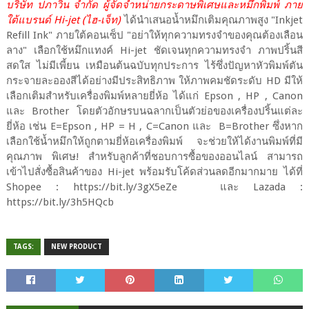
บริษัท ปภาวิน จำกัด ผู้จัดจำหน่ายกระดาษพิเศษและหมึกพิมพ์ ภาย
ใต้แบรนด์ Hi-jet (ไฮ-เจ็ท)
ได้นำเสนอน้ำหมึกเติมคุณภาพสูง "Inkjet
Refill Ink" ภายใต้คอนเซ็ป "อย่าให้ทุกความทรงจำของคุณต้องเลือน
ลาง" เลือกใช้หมึกแทงค์ Hi-jet ชัดเจนทุกความทรงจำ ภาพปริ้นสี
สดใส ไม่มีเพี้ยน เหมือนต้นฉบับทุกประการ ไร้ซึ่งปัญหาหัวพิมพ์ตัน
กระจายละอองสีได้อย่างมีประสิทธิภาพ ให้ภาพคมชัดระดับ HD มีให้
เลือกเติมสำหรับเครื่องพิมพ์หลายยี่ห้อ ได้แก่ Epson , HP , Canon
และ Brother โดยตัวอักษรบนฉลากเป็นตัวย่อของเครื่องปริ้นแต่ละ
ยี่ห้อ เช่น E=Epson , HP = H , C=Canon และ B=Brother ซึ่งหาก
เลือกใช้น้ำหมึกให้ถูกตามยี่ห้อเครื่องพิมพ์ จะช่วยให้ได้งานพิมพ์ที่มี
คุณภาพ พิเศษ! สำหรับลูกค้าที่ชอบการซื้อของออนไลน์ สามารถ
เข้าไปสั่งซื้อสินค้าของ Hi-jet พร้อมรับโค้ดส่วนลดอีกมากมาย ได้ที่
Shopee : https://bit.ly/3gX5eZe และ Lazada :
https://bit.ly/3h5HQcb
TAGS:
NEW PRODUCT