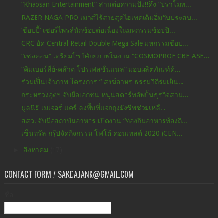
“Khaosan Entertainment” สานต่อความปัง!!ดึง “ปราโมท...
RAZER NAGA PRO เมาส์ไร้สายสุดไฮเทคเต็มอิ่มกับประสบ...
‘ช้อปปี้’ เซอร์ไพรส์นักช้อปต่อเนื่องในมหกรรมช้อปปิ...
CRC อัด Central Retail Double Mega Sale มหกรรมช้อป...
“เซลคอน” เตรียมโชว์ศักยภาพในงาน “COSMOPROF CBE ASE...
“คิมเบอร์ลี่ย์-คล๊าค โปรเฟสชั่นแนล” มอบผลิตภัณฑ์ด้...
ร่วมเป็นเจ้าภาพ โครงการ “ สงฆ์อาทร ธรรมวิถีร่มเย็น...
กระทรวงอุตฯ จับมือเอกชน หนุนสตาร์ทอัพปั้นธุรกิจสาน...
มูลนิธิ เมเจอร์ แคร์ ลงพื้นที่แจกถุงยังชีพช่วยเหลื...
สสว. จับมือสถาบันอาหาร เปิดงาน “ท่องกินอาหารท้องถิ...
เซ็นทรัล กรุ๊ปจัดกิจกรรม โฟโต้ คอนเทสต์ 2020 (CEN...
►
สิงหาคม
(17)
CONTACT FORM / SAKDAJANK@GMAIL.COM
ชื่อ