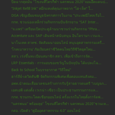
ปิดฉากสุดมัน "โขงนทีไตรกีฬา นครพนม 2020"จอมอึดแดนป...
“Inkjet Refill Ink” หมึกแทงค์คุณภาพจาก “ไฮ-เจ็ท” ใ...
DGA เชิญเยี่ยมชมบูธนิทรรศการในงาน “ประเพณีไหลเรือไ...
กกท. ชวนน่องเหล็กร่วมกิจกรรมปั่นจักรยาน “SAT Inter...
“จ.แพร่” เตรียมเปิดประตูล้านนาชวนร่วมกิจกรรม “Phra...
Accenture และ SAP เดินหน้าสนับสนุน อินโดรามา เวนเจ...
นาโนเทค สวทช. จัดสัมมนาออนไลน์ หนุนอุตสาหกรรมเครื่...
‘โรคเบาหวาน’ ภัยเงียบคร่าชีวิตคนไทยวิถีชีวิตยุคใหม...
สสว. เร่งขึ้นทะเบียนสมาชิก สสว. เพื่อเข้าถึงการจัด...
LRP Essentials - การมอบของขวัญในปัจจุบัน ได้แปลงโฉ...
Back to School ในบรรยากาศ “วิถีใหม่”
ฮาร์ลีย์-เดวิดสัน® จัดกิจกรรมพิเศษเพื่อตอบแทนสังคม...
อพท.นำคณะสื่อมวลชนสร้างการรับรู้สายธารดนตรี “เบญจภ...
เอสเอพี แต่งตั้ง เวเรน่า เซียว เป็นประธานกรรมการแล...
กกท. ชวนกระโดดเชือกออนไลน์ ครั้งแรกในไทยตั้งการ์ดฟ...
“นครพนม" พร้อมลุย" โขงนทีไตรกีฬา นครพนม 2020"ชวนเห...
กสอ. เปิดตัว “คู่มืออุตสาหกรรม 4.0” ออนไลน์