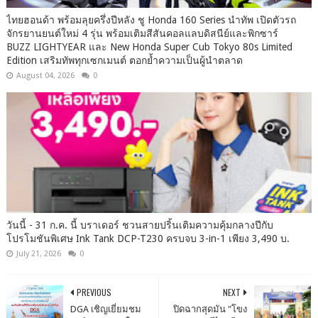
ไทยฮอนด้า พร้อมลุยครึ่งปีหลัง ชู Honda 160 Series นำทัพ เปิดตัวรถ
จักรยานยนต์ใหม่ 4 รุ่น พร้อมเติมสีสันคอลแลบดิสนีย์และพิกซาร์
BUZZ LIGHTYEAR และ New Honda Super Cub Tokyo 80s Limited
Edition เสริมทัพทุกเซกเมนต์ ตอกย้ำความเป็นผู้นำตลาด
August 04, 2026
0
วันนี้ - 31 ก.ค. นี้ บราเดอร์ ชวนสายปริ้นเติมความคุ้มกลางปีกับ
โปรโมชันพิเศษ Ink Tank DCP-T230 ครบจบ 3-in-1 เพียง 3,490 บ.
July 21, 2026
0
PREVIOUS
NEXT
DGA เชิญเยี่ยมชม
ปิดฉากสุดมัน "โขง