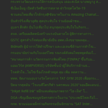
กระทรวงวัฒนธรรมให้การสนับสนุน เดอะสเน็ค นางพญางู ส...
ซีเอ็มเอ็มยู เปิดตัววัคซีนการตลาด ฝ่าวิกฤตโควิด-19
ชวนคนไทยเที่ยวใกล้กรุง@ชัยนาทในงาน Amazing Chainat...
ปั่นทัวร์ริ่งเที่ยวอุทัย สุดประทับใจ ร่วมย้อมผ้าชม...
อุบลฯ คึกคัก ปั่นไปเที่ยวไป สนุกสุดประทับใจในกิจกร...
สจล. เตรียมผลิตหนังสร้างแรงบันดาลใจ ผู้พิการทางการ...
GSTC สูตรสำเร็จท่องเที่ยวยั่งยืน อพท.เล็งขยายผลคุม...
Bidmath ผู้นำการให้คำปรึกษา และเอเจนซี่ด้านการทำโฆ...
กรมอนามัยร่วมกับไบเออร์ไทย รณรงค์สังคมไทยหยุดท้องไ...
“สมาคมการค้า นวัตกรรมการพิมพ์ไทย (TINPA)” ขึ้นรับม...
แอมเวิร์ส (AMPVERSE) บริษัทชั้นนำผู้ให้บริการด้านธ...
โรคหัวใจ...ไม่ใช่เรื่องไกลตัวหยุด คุม เพิ่ม ลดความ...
ททท. จัดงานมอบรางวัลโครงการ TAT GYM 2020 เพื่อยกระ...
ปิดฉากสุดมัน "โขงนทีไตรกีฬา นครพนม 2020"จอมอึดแดนป...
“Inkjet Refill Ink” หมึกแทงค์คุณภาพจาก “ไฮ-เจ็ท” ใ...
DGA เชิญเยี่ยมชมบูธนิทรรศการในงาน “ประเพณีไหลเรือไ...
กกท. ชวนน่องเหล็กร่วมกิจกรรมปั่นจักรยาน “SAT Inter...