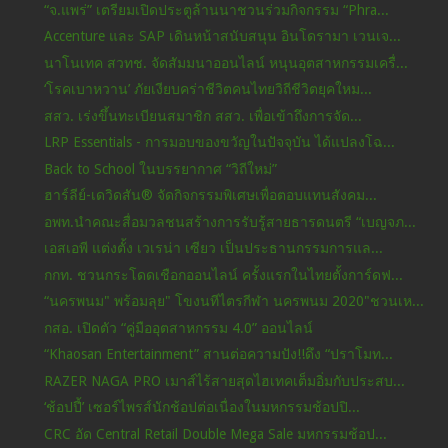
“จ.แพร่” เตรียมเปิดประตูล้านนาชวนร่วมกิจกรรม “Phra...
Accenture และ SAP เดินหน้าสนับสนุน อินโดรามา เวนเจ...
นาโนเทค สวทช. จัดสัมมนาออนไลน์ หนุนอุตสาหกรรมเครื่...
‘โรคเบาหวาน’ ภัยเงียบคร่าชีวิตคนไทยวิถีชีวิตยุคใหม...
สสว. เร่งขึ้นทะเบียนสมาชิก สสว. เพื่อเข้าถึงการจัด...
LRP Essentials - การมอบของขวัญในปัจจุบัน ได้แปลงโฉ...
Back to School ในบรรยากาศ “วิถีใหม่”
ฮาร์ลีย์-เดวิดสัน® จัดกิจกรรมพิเศษเพื่อตอบแทนสังคม...
อพท.นำคณะสื่อมวลชนสร้างการรับรู้สายธารดนตรี “เบญจภ...
เอสเอพี แต่งตั้ง เวเรน่า เซียว เป็นประธานกรรมการแล...
กกท. ชวนกระโดดเชือกออนไลน์ ครั้งแรกในไทยตั้งการ์ดฟ...
“นครพนม" พร้อมลุย" โขงนทีไตรกีฬา นครพนม 2020"ชวนเห...
กสอ. เปิดตัว “คู่มืออุตสาหกรรม 4.0” ออนไลน์
“Khaosan Entertainment” สานต่อความปัง!!ดึง “ปราโมท...
RAZER NAGA PRO เมาส์ไร้สายสุดไฮเทคเต็มอิ่มกับประสบ...
‘ช้อปปี้’ เซอร์ไพรส์นักช้อปต่อเนื่องในมหกรรมช้อปปิ...
CRC อัด Central Retail Double Mega Sale มหกรรมช้อป...