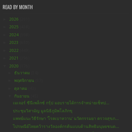
READ BY MONTH
►
2026
(291)
►
2025
(438)
►
2024
(598)
►
2023
(630)
►
2022
(449)
►
2021
(396)
▼
2020
(176)
►
ธันวาคม
(34)
►
พฤศจิกายน
(37)
►
ตุลาคม
(43)
▼
กันยายน
(45)
เมเจอร์ ซีนีเพล็กซ์ กรุ้ป มอบรายได้การจำหน่ายเซ็ทป...
ประชุมวิสามัญ มูลนิธิภูมิพโลภิกขุ
แพทย์แนะวิธีรักษา ‘โรคเบาหวาน’ นวัตกรรมยา ตรวจสุขภ...
ไปรษณีย์ไทยคว้ารางวัลองค์กรต้นแบบด้านสิทธิมนุษยชนด...