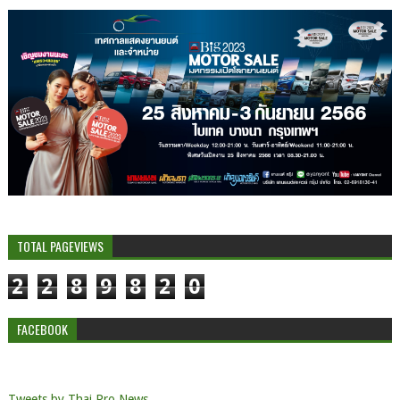
TOTAL PAGEVIEWS
2
2
8
9
8
2
0
FACEBOOK
Tweets by Thai Pro News