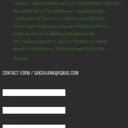
“เซลคอน” เตรียมโชว์ศักยภาพในงาน “COSMOPROF CBE ASE...
“คิมเบอร์ลี่ย์-คล๊าค โปรเฟสชั่นแนล” มอบผลิตภัณฑ์ด้...
ร่วมเป็นเจ้าภาพ โครงการ “ สงฆ์อาทร ธรรมวิถีร่มเย็น...
กระทรวงอุตฯ จับมือเอกชน หนุนสตาร์ทอัพปั้นธุรกิจสาน...
มูลนิธิ เมเจอร์ แคร์ ลงพื้นที่แจกถุงยังชีพช่วยเหลื...
สสว. จับมือสถาบันอาหาร เปิดงาน “ท่องกินอาหารท้องถิ...
เซ็นทรัล กรุ๊ปจัดกิจกรรม โฟโต้ คอนเทสต์ 2020 (CEN...
►
สิงหาคม
(17)
CONTACT FORM / SAKDAJANK@GMAIL.COM
ชื่อ
อีเมล
*
ข้อความ
*