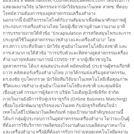
ออนไลน์ ที่ www.nanotec-cosmeceuticalevent.com โดยจะมีการ
แสดงผลงานวิจัย นวัตกรรมจากนักวิจัยของนาโนเทค สวทช. ที่ตอบ
โจทย์ความต้องการของอุตสาหกรรมเครื่องสำอาง
นอกจากนี้ ยังมีกิจกรรมไฮไลต์กับงานสัมมนาเพื่อพัฒนาศักยภาพผู้
ประกอบการเครื่องสำอางไทย โดยผู้เชี่ยวชาญด้านความงาม อาทิ
การบรรยายภายใต้หัวข้อ "Encapsulation สารสกัดสมุนไพรและการ
ประยุกต์ใช้ในอุตสาหกรรมเวชสำอางและเครื่องสำอาง" โดย
ดร.สกาว ประทีปจินดา นักวิจัย ศูนย์นาโนเทคโนโลยีแห่งชาติ และ
การเสวนาภายใต้หัวข้อ “การปรับตัวและทิศทางอุตสาหกรรมเครื่อง
สำอางภายหลังสถานการณ์ COVID-19” จากผู้เชี่ยวชาญใน
อุตสาหกรรม ได้แก่ คุณสมประสงค์ พยัคฆพันธ์ ประธานผู้ทรงเกียรติ
ถาวร คลัสเตอร์เครื่องสำอางไทย ภายใต้กรมส่งเสริมอุตสาหกรรม,
ดร.ธงชัย กูบโคกกรวด นักวิจัยทีมวิจัยนาโนเทคโนโลยีเพื่อคุณภาพ
ชีวิตและเวชสำอาง ศูนย์นาโนเทคโนโลยีแห่งชาติ และคุณพินิจ
เขื่อนสุวงค์ กรรมการผู้จัดการ บริษัท ไอเดียทูเอ็กซ์เพิร์ท จำกัด
ภายในงานยังมีการจับคู่เจรจาธุรกิจ (Online Business Matching)
เชื่อมโยงนักพัฒนาธุรกิจของนาโนเทค กับนักธุรกิจที่สนใจนำ
เทคโนโลยีไปพัฒนาในผลิตภัณฑ์ กลุ่มเป้าหมายสำคัญของงานนี้
ได้แก่ กลุ่มผู้ประกอบการในอุตสาหกรรมเครื่องสำอาง ไม่ว่าจะเป็นผู้
ที่ต้องการใช้บริการการผลิตของโรงงานต้นแบบผลิตอนุภาคนาโน
และเครื่องสำอาง หรือผู้ที่ต้องการรับการถ่ายทอดเทคโนโลยีผลงาน