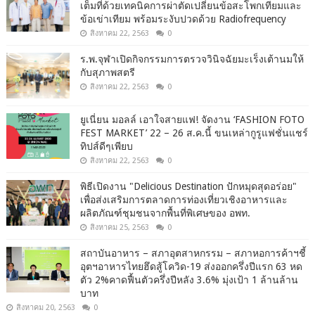
เต็มที่ด้วยเทคนิคการผ่าตัดเปลี่ยนข้อสะโพกเทียมและ
ข้อเข่าเทียม พร้อมระงับปวดด้วย Radiofrequency
สิงหาคม 22, 2563
0
ร.พ.จุฬาเปิดกิจกรรมการตรวจวินิจฉัยมะเร็งเต้านมให้
กับสุภาพสตรี
สิงหาคม 22, 2563
0
ยูเนี่ยน มอลล์ เอาใจสายแฟ! จัดงาน ‘FASHION FOTO
FEST MARKET’ 22 – 26 ส.ค.นี้ ขนเหล่ากูรูแฟชั่นแชร์
ทิปส์ดีๆเพียบ
สิงหาคม 22, 2563
0
พิธีเปิดงาน "Delicious Destination ปักหมุดสุดอร่อย"
เพื่อส่งเสริมการตลาดการท่องเที่ยวเชิงอาหารและ
ผลิตภัณฑ์ชุมชนจากพื้นที่พิเศษของ อพท.
สิงหาคม 25, 2563
0
สถาบันอาหาร – สภาอุตสาหกรรม – สภาหอการค้าฯชี้
อุตฯอาหารไทยฮึดสู้โควิด-19 ส่งออกครึ่งปีแรก 63 หด
ตัว 2%คาดฟื้นตัวครึ่งปีหลัง 3.6% มุ่งเป้า 1 ล้านล้าน
บาท
สิงหาคม 20, 2563
0