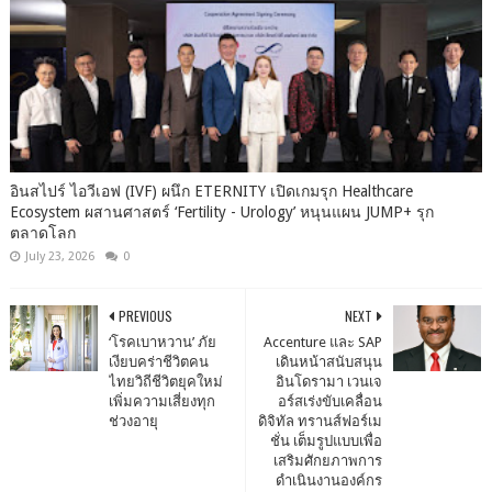
อินสไปร์ ไอวีเอฟ (IVF) ผนึก ETERNITY เปิดเกมรุก Healthcare
Ecosystem ผสานศาสตร์ ‘Fertility - Urology’ หนุนแผน JUMP+ รุก
ตลาดโลก
July 23, 2026
0
PREVIOUS
NEXT
‘โรคเบาหวาน’ ภัย
Accenture และ SAP
เงียบคร่าชีวิตคน
เดินหน้าสนับสนุน
ไทยวิถีชีวิตยุคใหม่
อินโดรามา เวนเจ
เพิ่มความเสี่ยงทุก
อร์สเร่งขับเคลื่อน
ช่วงอายุ
ดิจิทัล ทรานส์ฟอร์เม
ชั่น เต็มรูปแบบเพื่อ
เสริมศักยภาพการ
ดำเนินงานองค์กร