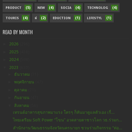
(5)
(4)
(4)
(4)
PRODUCT
NEW
SOCIA
TECHNOLOG
(4)
(2)
(1)
(1)
TOURIS
ฝ
EDUCTION
LIFESTYL
READ BY MONTH
►
2026
(296)
►
2025
(438)
►
2024
(598)
▼
2023
(630)
►
ธันวาคม
(71)
►
พฤศจิกายน
(47)
►
ตุลาคม
(71)
►
กันยายน
(47)
▼
สิงหาคม
(56)
เทรนด์อาหารสุขภาพมาแรง ใครๆ ก็หันมาดูแลตัวเอง เรื่...
ไทยเตรียม Soft Power “โขน” อวดสายตาชาวโลก วธ.ร่วมก...
สำนักงานวัฒนธรรมจังหวัดนครนายก ชวนร่วมกิจกรรม “ท่อ...