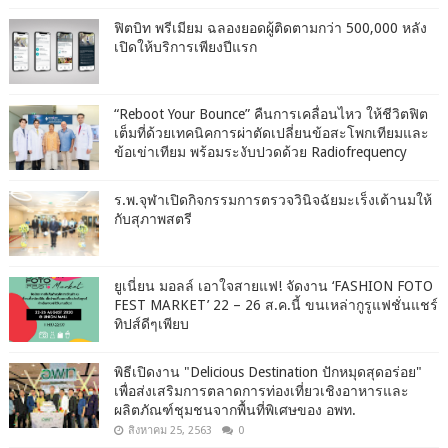
ฟิตบิท พรีเมียม ฉลองยอดผู้ติดตามกว่า 500,000 หลัง
เปิดให้บริการเพียงปีแรก
“Reboot Your Bounce” คืนการเคลื่อนไหว ให้ชีวิตฟิต
เต็มที่ด้วยเทคนิคการผ่าตัดเปลี่ยนข้อสะโพกเทียมและ
ข้อเข่าเทียม พร้อมระงับปวดด้วย Radiofrequency
ร.พ.จุฬาเปิดกิจกรรมการตรวจวินิจฉัยมะเร็งเต้านมให้
กับสุภาพสตรี
ยูเนี่ยน มอลล์ เอาใจสายแฟ! จัดงาน ‘FASHION FOTO
FEST MARKET’ 22 – 26 ส.ค.นี้ ขนเหล่ากูรูแฟชั่นแชร์
ทิปส์ดีๆเพียบ
พิธีเปิดงาน "Delicious Destination ปักหมุดสุดอร่อย"
เพื่อส่งเสริมการตลาดการท่องเที่ยวเชิงอาหารและ
ผลิตภัณฑ์ชุมชนจากพื้นที่พิเศษของ อพท.
สิงหาคม 25, 2563
0