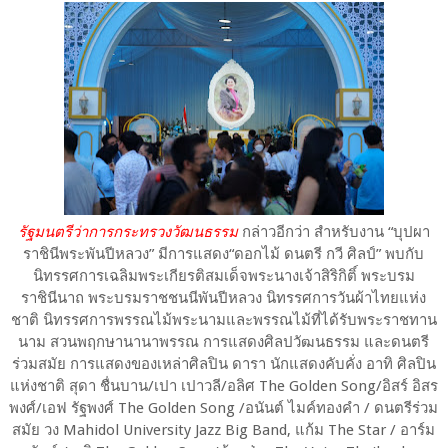
รัฐมนตรีว่าการกระทรวงวัฒนธรรม
กล่าวอีกว่า สำหรับงาน “บุปผา
ราชินีพระพันปีหลวง” มีการแสดง“ดอกไม้ ดนตรี กวี ศิลป์” พบกับ
นิทรรศการเฉลิมพระเกียรติสมเด็จพระนางเจ้าสิริกิติ์ พระบรม
ราชินีนาถ พระบรมราชชนนีพันปีหลวง นิทรรศการวันผ้าไทยแห่ง
ชาติ นิทรรศการพรรณไม้พระนามและพรรณไม้ที่ได้รับพระราชทาน
นาม สวนพฤกษานานาพรรณ การแสดงศิลปวัฒนธรรม และดนตรี
ร่วมสมัย การแสดงของเหล่าศิลปิน ดารา นักแสดงคับคั่ง อาทิ ศิลปิน
แห่งชาติ สุดา ชื่นบาน/เปา เปาวลี/อลิศ The Golden Song/อิสร์ อิสร
พงศ์/เอฟ รัฐพงศ์ The Golden Song /อนันต์ ไมค์ทองคำ / ดนตรีร่วม
สมัย วง Mahidol University Jazz Big Band, แก้ม The Star / อาร์ม