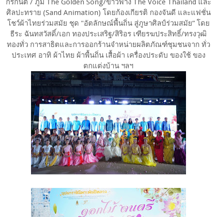
กรกันต์ / ภูมิ The Golden Song/ข้าวฟ่าง The Voice Thailand และ
ศิลปะทราย (Sand Animation) โดยก้องเกียรติ กองจันดี และแฟชั่น
โชว์ผ้าไทยร่วมสมัย ชุด "อัตลักษณ์พื้นถิ่น สู่ภูษาศิลป์ร่วมสมัย” โดย
ธีระ ฉันทสวัสดิ์/เอก ทองประเสริฐ/สิริอร เฑียรฆประสิทธิ์/ทรงวุฒิ
ทองทั่ว การสาธิตและการออกร้านจำหน่ายผลิตภัณฑ์ชุมชนจาก ทั่ว
ประเทศ อาทิ ผ้าไทย ผ้าพื้นถิ่น เสื้อผ้า เครื่องประดับ ของใช้ ของ
ตกแต่งบ้าน ฯลฯ