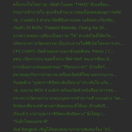
ครั้งแรกในไทย! วธ. เปิดตัวโมเดล “THAIS” ขับเคลื่อน...
กรมการค้าภายใน ดูแลสินค้ามะนาวต่อเนื่องตลอดฤดูการผลิต
วธ. รวมพลัง 5 ศาสนาจัดพิธีมหามงคล เฉลิมพระเกียรติส...
เปิดตัว 20 ศิลปิน Thailand Biennale, Chiang Rai 20...
จากความชอบ เปลี่ยนเป็นความ “ใช่” คาเฟ่สไตล์ไต้หวัน...
ปลัดกระทรวงวัฒนธรรม เป็นประธานในพิธีเปิดโครงการเสร...
CPS CHAPS เปิดตัวคอลลาบอเรชั่นสุดพิเศษ 'Prince | C...
สตม. เปิดการประชุมครั้งประวัติศาสตร์ 'ตม.อาเซียน D...
การเดินทางแห่งคุณค่าของ "วิถีสุขประชา" บ้านที่สร้...
สมาคมธุรกิจการถ่ายภาพ เตรียมเปิดมิติใหม่ มหกรรมงาน...
วันสุดท้าย “บุปผาราชินีพระพันปีหลวง” ประทับใจ แก้ม...
วธ. ลงนาม MOU 4 องค์กร พร้อมเปิดตัวหนังสืออาหารสุข...
กระทรวงวัฒนธรรม ยกย่องบุคลากรทำความดี แบบอย่าง “พอ...
นักท่องเที่ยวแห่ทำพวงมาลัยดอกมะลิให้แม่- ด้านศิลปิ...
เริ่มแล้ว! งาน“บุปผาราชินีพระพันปีหลวง” ยิ่งใหญ่ เ...
“วันผ้าไทยแห่งชาติ”
Skal Bangkok เชิญโค้ชคนดังมาบรรยายพิเศษเรื่อง "สร้...