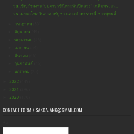
วธ.เชิญร่วมงาน“บุปผาราชินีพระพันปีหลวง” เฉลิมพระเก...
วธ.เผยผลโพลวันอาสาฬบูชา และเข้าพรรษานี้ ชาวพุทธตั้...
►
กรกฎาคม
(53)
►
มิถุนายน
(49)
►
พฤษภาคม
(46)
►
เมษายน
(54)
►
มีนาคม
(66)
►
กุมภาพันธ์
(45)
►
มกราคม
(25)
►
2022
(449)
►
2021
(396)
►
2020
(176)
CONTACT FORM / SAKDAJANK@GMAIL.COM
ชื่อ