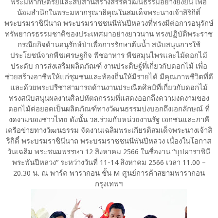
พระมหากษัตริย์และสืบสานสร้างสรรค์วัฒนธรรมอย่างยั่งยืน เพื่อ
น้อมสำนึกในพระมหากรุณาธิคุณในสมเด็จพระนางเจ้าสิริกิติ์
พระบรมราชินีนาถ พระบรมราชชนนีพันปีหลวงที่ทรงมีต่อการอนุรักษ์
ทรัพยากรธรรมชาติของประเทศมาอย่างยาวนาน ทรงปฏิบัติพระราช
กรณียกิจด้านอนุรักษ์ป่าเพื่อการรักษาต้นน้ำ สนับสนุนการใช้
ประโยชน์จากพืชเศรษฐกิจ พืชอาหาร พืชสมุนไพรและไม้ดอกไม้
ประดับ การส่งเสริมผลิตภัณฑ์ งานประดิษฐ์ที่เกี่ยวกับดอกไม้ เพื่อ
ช่วยสร้างอาชีพให้แก่ชุมชนและท้องถิ่นให้มีรายได้ มีคุณภาพชีวิตที่ดี
และด้วยพระปรีชาสามารถด้านงานประณีตศิลป์ที่เกี่ยวกับดอกไม้
ทรงสนับสนุนผลงานศิลปหัตถกรรมที่แสดงออกถึงความงดงามของ
ดอกไม้ต่อยอดเป็นผลิตภัณฑ์ทางวัฒนธรรมบ่งบอกถึงเอกลักษณ์ ที่
งดงามของชาวไทย ดังนั้น วธ.ร่วมกับหน่วยงานรัฐ เอกชนและภาคี
เครือข่ายทางวัฒนธรรม จัดงานเฉลิมพระเกียรติสมเด็จพระนางเจ้าสิ
ริกิติ์ พระบรมราชินีนาถ พระบรมราชชนนีพันปีหลวง เนื่องในโอกาส
วันเฉลิม พระชนมพรรษา 12 สิงหาคม 2566 ในชื่องาน “บุปผาราชินี
พระพันปีหลวง” ระหว่างวันที่ 11-14 สิงหาคม 2566 เวลา 11.00 –
20.30 น. ณ พาร์ค พารากอน ชั้น M ศูนย์การค้าสยามพารากอน
กรุงเทพฯ