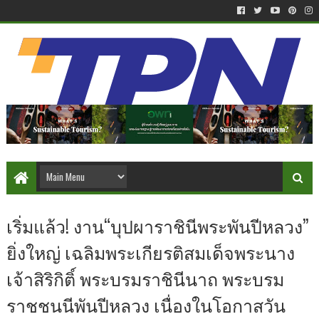
เริ่มแล้ว! งาน“บุปผาราชินีพระพันปีหลวง”
ยิ่งใหญ่ เฉลิมพระเกียรติสมเด็จพระนาง
เจ้าสิริกิติ์ พระบรมราชินีนาถ พระบรม
ราชชนนีพันปีหลวง เนื่องในโอกาสวัน