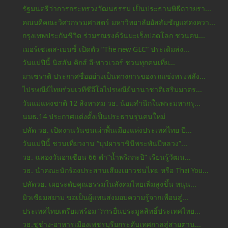
รัฐมนตรีว่าการกระทรวงวัฒนธรรม เป็นประธานพิธีถวายรา...
คณบดีคณะวิศวกรรมศาสตร์ มหาวิทยาลัยอัสสัมชัญแสดงควา...
กรุงเทพประกันชีวิต ร่วมรณรงค์วันมะเร็งปอดโลก ชวนคน...
เมอร์เซเดส-เบนซ์์ เปิดตัว “The new GLC” ประเดิมส่ง...
วันแม่ปีนี้ นิสสัน คิกส์ อี-พาวเวอร์ ชวนทุกคนเที่ย...
มาเซราติ ประกาศชื่ออย่างเป็นทางการของรถแข่งทรงพลัง...
ไปรษณีย์ไทยร่วมเวทีซีอีโอไปรษณีย์นานาชาติเสริมมาตร...
วันแม่แห่งชาติ 12 สิงหาคม วธ. น้อมสำนึกในพระมหากรุ...
นมธ.14 ประกาศแต่งตั้งเป็นประธานรุ่นคนใหม่
ปลัด วธ. เปิดงานวันชนเผ่าพื้นเมืองแห่งประเทศไทย ปี...
วันแม่ปีนี้ ชวนเที่ยวงาน “บุปผาราชินีพระพันปีหลวง”...
วธ. ฉลองวันอาเซียน 66 ตำ“น้ำพริกกะปิ” เรียนรู้วัฒน...
วธ. นำคณะนักร้องประสานเสียงเยาวชนไทย หรือ Thai You...
ปลัดวธ. เผยระดับคุณธรรมในสังคมไทยเพิ่มสูงขึ้น หนุน...
มิวเซียมสยาม ขอเป็นผู้แทนส่งมอบความรู้จากเพื่อนสู่...
ประเทศไทยเตรียมพร้อม “การยื่นประมูลสิทธิ์ประเทศไทย...
วธ.ชูช่าง-อาหารเมืองเพชรบุรียกระดับเทศกาลสู่สายตาน...