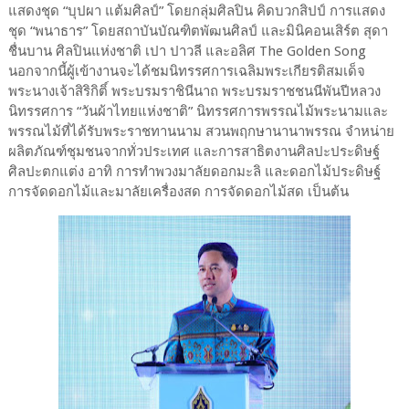
แสดงชุด “บุปผา แต้มศิลป์” โดยกลุ่มศิลปิน คิดบวกสิปป์ การแสดง
ชุด “พนาธาร” โดยสถาบันบัณฑิตพัฒนศิลป์ และมินิคอนเสิร์ต สุดา
ชื่นบาน ศิลปินแห่งชาติ เปา ปาวลี และอลิศ The Golden Song
นอกจากนี้ผู้เข้างานจะได้ชมนิทรรศการเฉลิมพระเกียรติสมเด็จ
พระนางเจ้าสิริกิติ์ พระบรมราชินีนาถ พระบรมราชชนนีพันปีหลวง
นิทรรศการ “วันผ้าไทยแห่งชาติ” นิทรรศการพรรณไม้พระนามและ
พรรณไม้ที่ได้รับพระราชทานนาม สวนพฤกษานานาพรรณ จำหน่าย
ผลิตภัณฑ์ชุมชนจากทั่วประเทศ และการสาธิตงานศิลปะประดิษฐ์
ศิลปะตกแต่ง อาทิ การทำพวงมาลัยดอกมะลิ และดอกไม้ประดิษฐ์
การจัดดอกไม้และมาลัยเครื่องสด การจัดดอกไม้สด เป็นต้น