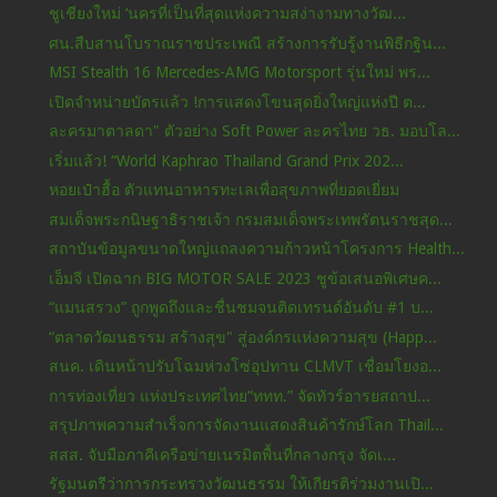
ชูเชียงใหม่ ‘นครที่เป็นที่สุดแห่งความสง่างามทางวัฒ...
ศน.สืบสานโบราณราชประเพณี สร้างการรับรู้งานพิธีกฐิน...
MSI Stealth 16 Mercedes-AMG Motorsport รุ่นใหม่ พร...
เปิดจำหน่ายบัตรแล้ว !การแสดงโขนสุดยิ่งใหญ่แห่งปี ต...
ละครมาตาลดา" ตัวอย่าง Soft Power ละครไทย วธ. มอบโล...
เริ่มแล้ว! “World Kaphrao Thailand Grand Prix 202...
หอยเป๋าฮื้อ ตัวแทนอาหารทะเลเพื่อสุขภาพที่ยอดเยี่ยม
สมเด็จพระกนิษฐาธิราชเจ้า กรมสมเด็จพระเทพรัตนราชสุด...
สถาบันข้อมูลขนาดใหญ่แถลงความก้าวหน้าโครงการ Health...
เอ็มจี เปิดฉาก BIG MOTOR SALE 2023 ชูข้อเสนอพิเศษค...
“แมนสรวง” ถูกพูดถึงและชื่นชมจนติดเทรนด์อันดับ #1 บ...
“ตลาดวัฒนธรรม สร้างสุข" สู่องค์กรแห่งความสุข (Happ...
สนค. เดินหน้าปรับโฉมห่วงโซ่อุปทาน CLMVT เชื่อมโยงอ...
การท่องเที่ยว แห่งประเทศไทย“ททท.” จัดทัวร์อารยสถาป...
สรุปภาพความสำเร็จการจัดงานแสดงสินค้ารักษ์โลก Thail...
สสส. จับมือภาคีเครือข่ายเนรมิตพื้นที่กลางกรุง จัดเ...
รัฐมนตรีว่าการกระทรวงวัฒนธรรม ให้เกียรติร่วมงานเปิ...