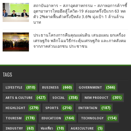
สถาบันอาหาร – สภาอุตสาหกรรม – สภาหอการค้าฯชี้
อุตฯอาหารไทยฮึดสู้โควิด-19 ส่งออกครึ่งปีแรก 63 หด
ตัว 2%คาดฟื้นตัวครึ่งปีหลัง 3.6% มุ่งเป้า 1 ล้านล้าน
บาท
ประธานโครงการคืนคุณแผ่นดิน เสนอแผน ยกเครื่อง
เศรษฐกิจ พลิกโฉมวิธีกระตุ้นเศรษฐกิจ และภาคสังคม
จากภาคส่วนเอกชน ประชาชน
TAGS
(810)
(660)
(566)
LIFESTYLE
BUSINESS
GOVERNMENT
(427)
(358)
(301)
ARTS & CULTURE
SOCIAL
NEW PRODUCT
(279)
(216)
(187)
HIGHLIGHT
SPORTS
ENTERTAIN
(178)
(164)
(154)
TOURISM
EDUCATION
TECHNOLOGY
(63)
(10)
(5)
INDUSTRY
ท่องเที่ยว
AGRICULTURE