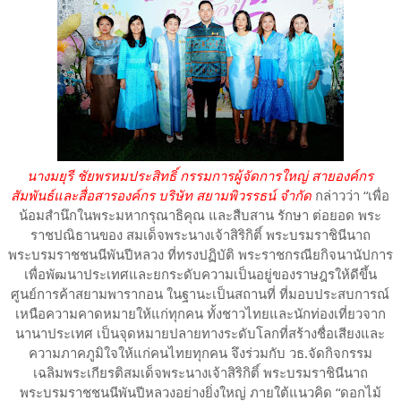
นางมยุรี ชัยพรหมประสิทธิ์ กรรมการผู้จัดการใหญ่ สายองค์กร
สัมพันธ์และสื่อสารองค์กร บริษัท สยามพิวรรธน์ จำกัด
กล่าวว่า “เพื่อ
น้อมสำนึกในพระมหากรุณาธิคุณ และสืบสาน รักษา ต่อยอด พระ
ราชปณิธานของ สมเด็จพระนางเจ้าสิริกิติ์ พระบรมราชินีนาถ
พระบรมราชชนนีพันปีหลวง ที่ทรงปฏิบัติ พระราชกรณียกิจนานัปการ
เพื่อพัฒนาประเทศและยกระดับความเป็นอยู่ของราษฎรให้ดีขึ้น
ศูนย์การค้าสยามพารากอน ในฐานะเป็นสถานที่ ที่มอบประสบการณ์
เหนือความคาดหมายให้แก่ทุกคน ทั้งชาวไทยและนักท่องเที่ยวจาก
นานาประเทศ เป็นจุดหมายปลายทางระดับโลกที่สร้างชื่อเสียงและ
ความภาคภูมิใจให้แก่คนไทยทุกคน จึงร่วมกับ วธ.จัดกิจกรรม
เฉลิมพระเกียรติสมเด็จพระนางเจ้าสิริกิติ์ พระบรมราชินีนาถ
พระบรมราชชนนีพันปีหลวงอย่างยิ่งใหญ่ ภายใต้แนวคิด “ดอกไม้