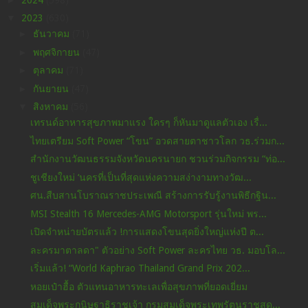
▼
2023
(630)
►
ธันวาคม
(71)
►
พฤศจิกายน
(47)
►
ตุลาคม
(71)
►
กันยายน
(47)
▼
สิงหาคม
(56)
เทรนด์อาหารสุขภาพมาแรง ใครๆ ก็หันมาดูแลตัวเอง เรื่...
ไทยเตรียม Soft Power “โขน” อวดสายตาชาวโลก วธ.ร่วมก...
สำนักงานวัฒนธรรมจังหวัดนครนายก ชวนร่วมกิจกรรม “ท่อ...
ชูเชียงใหม่ ‘นครที่เป็นที่สุดแห่งความสง่างามทางวัฒ...
ศน.สืบสานโบราณราชประเพณี สร้างการรับรู้งานพิธีกฐิน...
MSI Stealth 16 Mercedes-AMG Motorsport รุ่นใหม่ พร...
เปิดจำหน่ายบัตรแล้ว !การแสดงโขนสุดยิ่งใหญ่แห่งปี ต...
ละครมาตาลดา" ตัวอย่าง Soft Power ละครไทย วธ. มอบโล...
เริ่มแล้ว! “World Kaphrao Thailand Grand Prix 202...
หอยเป๋าฮื้อ ตัวแทนอาหารทะเลเพื่อสุขภาพที่ยอดเยี่ยม
สมเด็จพระกนิษฐาธิราชเจ้า กรมสมเด็จพระเทพรัตนราชสุด...