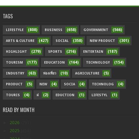
TAGS
(808)
(658)
(566)
LIFESTYLE
BUSINESS
GOVERNMENT
(427)
(358)
(301)
ARTS & CULTURE
SOCIAL
NEW PRODUCT
(279)
(216)
(187)
HIGHLIGHT
SPORTS
ENTERTAIN
(177)
(164)
(154)
TOURISM
EDUCATION
TECHNOLOGY
(63)
(10)
(5)
INDUSTRY
ท่องเที่ยว
AGRICULTURE
(5)
(4)
(4)
(4)
PRODUCT
NEW
SOCIA
TECHNOLOG
(4)
(2)
(1)
(1)
TOURIS
ฝ
EDUCTION
LIFESTYL
READ BY MONTH
►
2026
(291)
►
2025
(438)
►
2024
(598)