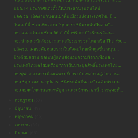
วันแม่แห่งชาติ 12 สิงหาคม วธ. น้อมสำนึกในพระมหากรุ...
นมธ.14 ประกาศแต่งตั้งเป็นประธานรุ่นคนใหม่
ปลัด วธ. เปิดงานวันชนเผ่าพื้นเมืองแห่งประเทศไทย ปี...
วันแม่ปีนี้ ชวนเที่ยวงาน “บุปผาราชินีพระพันปีหลวง”...
วธ. ฉลองวันอาเซียน 66 ตำ“น้ำพริกกะปิ” เรียนรู้วัฒน...
วธ. นำคณะนักร้องประสานเสียงเยาวชนไทย หรือ Thai You...
ปลัดวธ. เผยระดับคุณธรรมในสังคมไทยเพิ่มสูงขึ้น หนุน...
มิวเซียมสยาม ขอเป็นผู้แทนส่งมอบความรู้จากเพื่อนสู่...
ประเทศไทยเตรียมพร้อม “การยื่นประมูลสิทธิ์ประเทศไทย...
วธ.ชูช่าง-อาหารเมืองเพชรบุรียกระดับเทศกาลสู่สายตาน...
วธ.เชิญร่วมงาน“บุปผาราชินีพระพันปีหลวง” เฉลิมพระเก...
วธ.เผยผลโพลวันอาสาฬบูชา และเข้าพรรษานี้ ชาวพุทธตั้...
►
กรกฎาคม
(53)
►
มิถุนายน
(49)
►
พฤษภาคม
(46)
►
เมษายน
(54)
►
มีนาคม
(66)