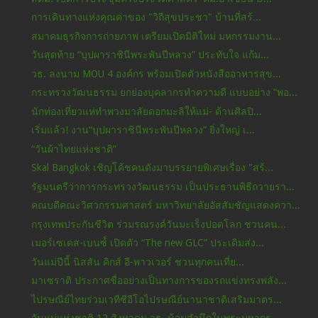
การเดินทางแห่งคุณค่าของ "วิถีสุขประชา" บ้านที่สร้...
สมาคมธุรกิจการถ่ายภาพ เตรียมเปิดมิติใหม่ มหกรรมงาน...
วันสุดท้าย “บุปผาราชินีพระพันปีหลวง” ประทับใจ แก้ม...
วธ. ลงนาม MOU 4 องค์กร พร้อมเปิดตัวหนังสืออาหารสุข...
กระทรวงวัฒนธรรม ยกย่องบุคลากรทำความดี แบบอย่าง “พอ...
นักท่องเที่ยวแห่ทำพวงมาลัยดอกมะลิให้แม่- ด้านศิลปิ...
เริ่มแล้ว! งาน“บุปผาราชินีพระพันปีหลวง” ยิ่งใหญ่ เ...
“วันผ้าไทยแห่งชาติ”
Skal Bangkok เชิญโค้ชคนดังมาบรรยายพิเศษเรื่อง "สร้...
รัฐมนตรีว่าการกระทรวงวัฒนธรรม เป็นประธานพิธีถวายรา...
คณบดีคณะวิศวกรรมศาสตร์ มหาวิทยาลัยอัสสัมชัญแสดงควา...
กรุงเทพประกันชีวิต ร่วมรณรงค์วันมะเร็งปอดโลก ชวนคน...
เมอร์เซเดส-เบนซ์์ เปิดตัว “The new GLC” ประเดิมส่ง...
วันแม่ปีนี้ นิสสัน คิกส์ อี-พาวเวอร์ ชวนทุกคนเที่ย...
มาเซราติ ประกาศชื่ออย่างเป็นทางการของรถแข่งทรงพลัง...
ไปรษณีย์ไทยร่วมเวทีซีอีโอไปรษณีย์นานาชาติเสริมมาตร...