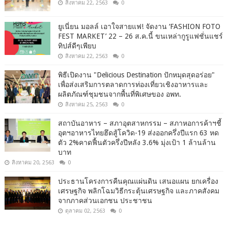
สิงหาคม 22, 2563
0
ยูเนี่ยน มอลล์ เอาใจสายแฟ! จัดงาน ‘FASHION FOTO
FEST MARKET’ 22 – 26 ส.ค.นี้ ขนเหล่ากูรูแฟชั่นแชร์
ทิปส์ดีๆเพียบ
สิงหาคม 22, 2563
0
พิธีเปิดงาน "Delicious Destination ปักหมุดสุดอร่อย"
เพื่อส่งเสริมการตลาดการท่องเที่ยวเชิงอาหารและ
ผลิตภัณฑ์ชุมชนจากพื้นที่พิเศษของ อพท.
สิงหาคม 25, 2563
0
สถาบันอาหาร – สภาอุตสาหกรรม – สภาหอการค้าฯชี้
อุตฯอาหารไทยฮึดสู้โควิด-19 ส่งออกครึ่งปีแรก 63 หด
ตัว 2%คาดฟื้นตัวครึ่งปีหลัง 3.6% มุ่งเป้า 1 ล้านล้าน
บาท
สิงหาคม 20, 2563
0
ประธานโครงการคืนคุณแผ่นดิน เสนอแผน ยกเครื่อง
เศรษฐกิจ พลิกโฉมวิธีกระตุ้นเศรษฐกิจ และภาคสังคม
จากภาคส่วนเอกชน ประชาชน
ตุลาคม 02, 2563
0