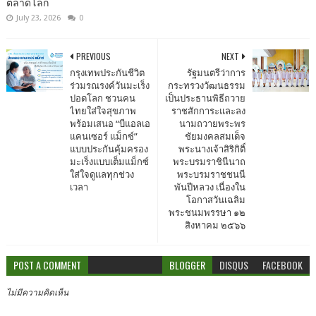
ตลาดโลก
July 23, 2026
0
PREVIOUS
NEXT
กรุงเทพประกันชีวิต
รัฐมนตรีว่าการ
ร่วมรณรงค์วันมะเร็ง
กระทรวงวัฒนธรรม
ปอดโลก ชวนคน
เป็นประธานพิธีถวาย
ไทยใส่ใจสุขภาพ
ราชสักการะและลง
พร้อมเสนอ “บีแอลเอ
นามถวายพระพร
แคนเซอร์ แม็กซ์”
ชัยมงคลสมเด็จ
แบบประกันคุ้มครอง
พระนางเจ้าสิริกิติ์
มะเร็งแบบเต็มแม็กซ์
พระบรมราชินีนาถ
ใส่ใจดูแลทุกช่วง
พระบรมราชชนนี
เวลา
พันปีหลวง เนื่องใน
โอกาสวันเฉลิม
พระชนมพรรษา ๑๒
สิงหาคม ๒๕๖๖
POST A COMMENT
BLOGGER
DISQUS
FACEBOOK
ไม่มีความคิดเห็น