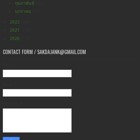
►
กุมภาพันธ์
(45)
►
มกราคม
(25)
►
2022
(449)
►
2021
(396)
►
2020
(176)
CONTACT FORM / SAKDAJANK@GMAIL.COM
ชื่อ
อีเมล
*
ข้อความ
*