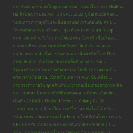
สถาบันข้อมูลขนาดใหญ่แถลงความก้าวหน้าโครงการ Health...
เอ็มจี เปิดฉาก BIG MOTOR SALE 2023 ชูข้อเสนอพิเศษค...
“แมนสรวง” ถูกพูดถึงและชื่นชมจนติดเทรนด์อันดับ #1 บ...
“ตลาดวัฒนธรรม สร้างสุข" สู่องค์กรแห่งความสุข (Happ...
สนค. เดินหน้าปรับโฉมห่วงโซ่อุปทาน CLMVT เชื่อมโยงอ...
การท่องเที่ยว แห่งประเทศไทย“ททท.” จัดทัวร์อารยสถาป...
สรุปภาพความสำเร็จการจัดงานแสดงสินค้ารักษ์โลก Thail...
สสส. จับมือภาคีเครือข่ายเนรมิตพื้นที่กลางกรุง จัดเ...
รัฐมนตรีว่าการกระทรวงวัฒนธรรม ให้เกียรติร่วมงานเปิ...
ครั้งแรกในไทย! วธ. เปิดตัวโมเดล “THAIS” ขับเคลื่อน...
กรมการค้าภายใน ดูแลสินค้ามะนาวต่อเนื่องตลอดฤดูการผลิต
วธ. รวมพลัง 5 ศาสนาจัดพิธีมหามงคล เฉลิมพระเกียรติส...
เปิดตัว 20 ศิลปิน Thailand Biennale, Chiang Rai 20...
จากความชอบ เปลี่ยนเป็นความ “ใช่” คาเฟ่สไตล์ไต้หวัน...
ปลัดกระทรวงวัฒนธรรม เป็นประธานในพิธีเปิดโครงการเสร...
CPS CHAPS เปิดตัวคอลลาบอเรชั่นสุดพิเศษ 'Prince | C...
สตม. เปิดการประชุมครั้งประวัติศาสตร์ 'ตม.อาเซียน D...