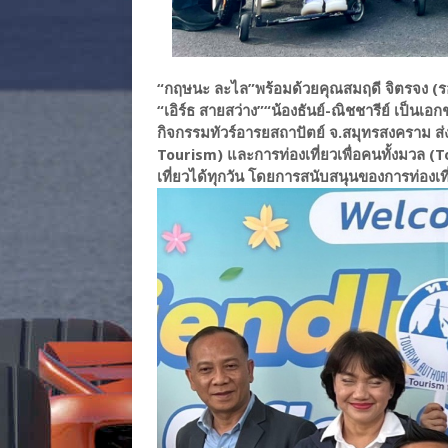
“กฤษนะ ละไล”พร้อมด้วยคุณสมฤดี จิตรจง (รอ
“เอิร์ธ สายสว่าง”“น้องธันย์-ณิชชารีย์ เป็น
กิจกรรมทัวร์อารยสถาปัตย์ จ.สมุทรสงคราม ส่
Tourism) และการท่องเที่ยวเพื่อคนทั้งมวล (
เที่ยวได้ทุกวัน โดยการสนับสนุนของการท่องเท