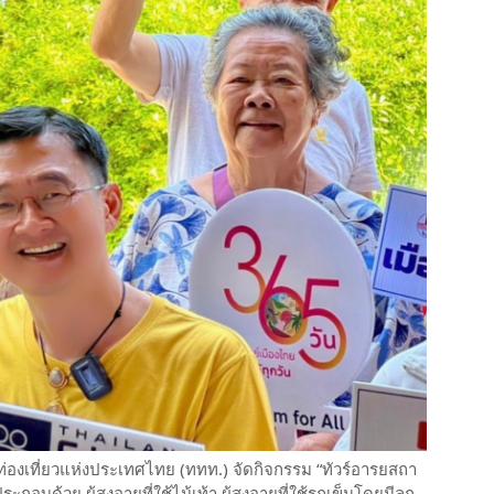
องเที่ยวแห่งประเทศไทย (ททท.) จัดกิจกรรม “ทัวร์อารยสถา
อบด้วย ผู้สูงอายุที่ใช้ไม้เท้า ผู้สูงอายุที่ใช้รถเข็นโดยมีลูก