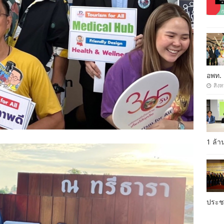
อพท.
สิงห
1 ล้
ประ