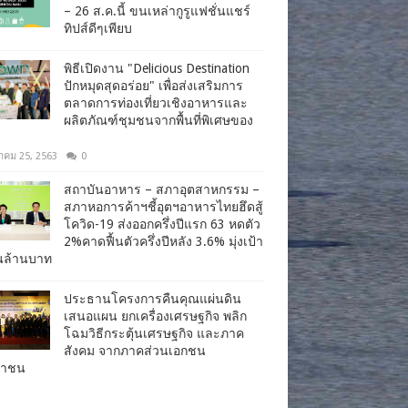
– 26 ส.ค.นี้ ขนเหล่ากูรูแฟชั่นแชร์
ทิปส์ดีๆเพียบ
พิธีเปิดงาน "Delicious Destination
ปักหมุดสุดอร่อย" เพื่อส่งเสริมการ
ตลาดการท่องเที่ยวเชิงอาหารและ
ผลิตภัณฑ์ชุมชนจากพื้นที่พิเศษของ
าคม 25, 2563
0
สถาบันอาหาร – สภาอุตสาหกรรม –
สภาหอการค้าฯชี้อุตฯอาหารไทยฮึดสู้
โควิด-19 ส่งออกครึ่งปีแรก 63 หดตัว
2%คาดฟื้นตัวครึ่งปีหลัง 3.6% มุ่งเป้า
านล้านบาท
ประธานโครงการคืนคุณแผ่นดิน
เสนอแผน ยกเครื่องเศรษฐกิจ พลิก
โฉมวิธีกระตุ้นเศรษฐกิจ และภาค
สังคม จากภาคส่วนเอกชน
ชาชน