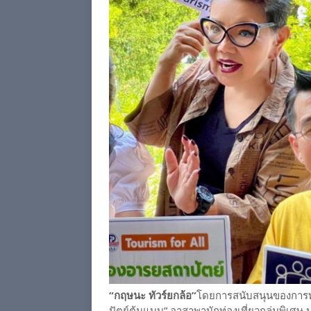
“กฤษนะ ทัวร์ยกล้อ”
โดยการสนับสนุนของการท่
ปัตย์ต้นแบบ” อาสาพานักท่องเที่ยวกลุ่มพิเศษ ประก