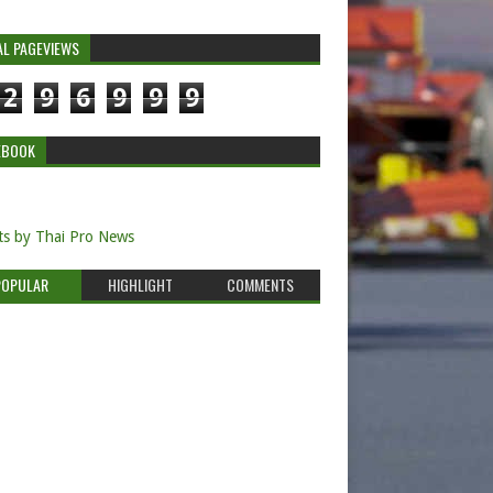
AL PAGEVIEWS
2
9
6
9
9
9
EBOOK
s by Thai Pro News
POPULAR
HIGHLIGHT
COMMENTS