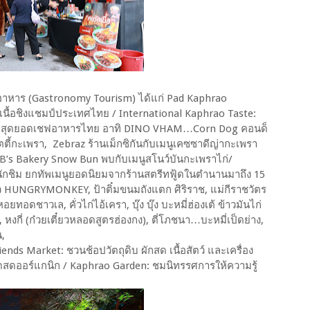
ิงอาหาร (Gastronomy Tourism) ได้แก่ Pad Kaphrao
นื้อชิงแชมป์ประเทศไทย / International Kaphrao Taste:
ากสุดยอดเชฟอาหารไทย อาทิ DINO VHAM…Corn Dog คอนด็
ี้กะเพรา, Zebraz ร้านเม็กซิกันกับเมนูเคซซาดีญ่ากะเพรา
, JB’s Bakery Snow Bun พบกับเมนูสโนว์บันกะเพราไก่/
นักชิม ยกทัพเมนูยอดนิยมจากร้านสตรีทฟู้ดในตำนานมาถึง 15
ีคิว HUNGRYMONKEY, ป้าติ๋มขนมถังแตก ศิริราช, แม่กีราชวัตร
อยทอดชาวเล, คั่วไก่ไอ้เครา, บุ๊ง บุ๊ง บะหมี่ฮ่องเต้ ข้าวมันไก่
, หงกี่ (ก๋วยเตี๋ยวหลอดสูตรฮ่องกง), ตี่โภชนา…บะหมี่เป็ดย่าง,
น,
ends Market: ชวนช้อปวัตถุดิบ ผักสด เนื้อสัตว์ และเครื่อง
ดออร์แกนิก / Kaphrao Garden: ชมนิทรรศการให้ความรู้