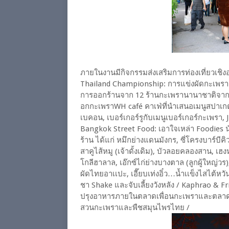
ภายในงานมีกิจกรรมส่งเสริมการท่องเที่ยวเช
Thailand Championship: การแข่งผัดกะเพราเ
การออกร้านจาก 12 ร้านกะเพรานานาชาติจ
อกกะเพราWH café คาเฟ่ที่นำเสนอเมนูสปาเกตต
เบคอน, เบอร์เกอร์รูกับเมนูเบอร์เกอร์กะเพรา
Bangkok Street Food: เอาใจเหล่า Foodies 
ร้าน ได้แก่ หมึกย่างแดนมังกร, ซี่โครงบาร์บ
สาคูไส้หมู (เจ้าดั้งเดิม), บัวลอยคลองสาน, เฮงห
โกลีฮาลาล, เอ๊กซ์ไก่ย่างบางตาล (ลูกผู้ใหญ่วร)
ผัดไทยอาเเปะ, เอี๊ยบเท่งอิ๋ว…น้ำเเข็งไสไต้หวั
ชา Shake และจับเลี้ยงวังหลัง / Kaphrao & Fri
ปรุงอาหารภายในตลาดเพื่อนกะเพราและตลาดส
สวนกะเพราและพืชสมุนไพรไทย /